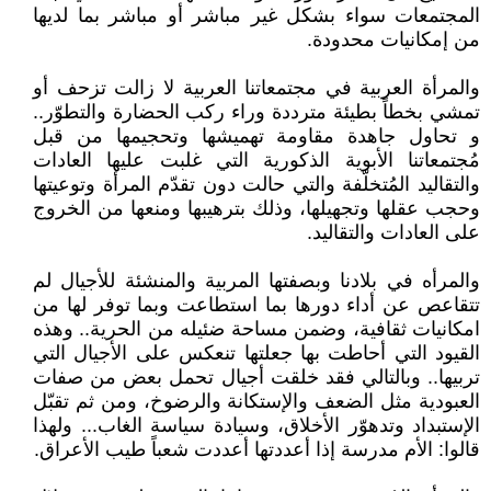
المجتمعات سواء بشكل غير مباشر أو مباشر بما لديها
من إمكانيات محدودة.
والمرأة العربية في مجتمعاتنا العربية لا زالت تزحف أو
تمشي بخطاً بطيئة مترددة وراء ركب الحضارة والتطوّر..
و تحاول جاهدة مقاومة تهميشها وتحجيمها من قبل
مُجتمعاتنا الأبوية الذكورية التي غلبت عليها العادات
والتقاليد المُتخلّفة والتي حالت دون تقدّم المرأة وتوعيتها
وحجب عقلها وتجهيلها، وذلك بترهيبها ومنعها من الخروج
على العادات والتقاليد.
والمرأه في بلادنا وبصفتها المربية والمنشئة للأجيال لم
تتقاعص عن أداء دورها بما استطاعت وبما توفر لها من
امكانيات ثقافية، وضمن مساحة ضئيله من الحرية.. وهذه
القيود التي أحاطت بها جعلتها تنعكس على الأجيال التي
تربيها.. وبالتالي فقد خلقت أجيال تحمل بعض من صفات
العبودية مثل الضعف والإستكانة والرضوخ، ومن ثم تقبّل
الإستبداد وتدهوّر الأخلاق، وسيادة سياسة الغاب... ولهذا
قالوا: الأم مدرسة إذا أعددتها أعددت شعباً طيب الأعراق.