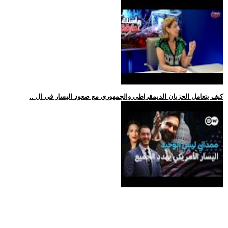
.. كيف يتعامل الحزبان الديمقراطي والجمهوري مع صعود اليسار في ال