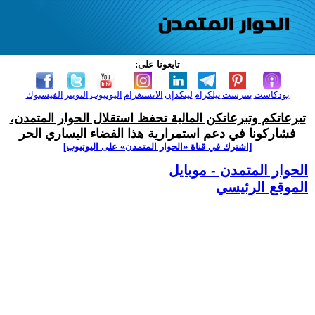
تابعونا على:
بودكاست
بنترست
تيلكرام
لينكدإن
الانستغرام
اليوتيوب
التويتر
الفيسبوك
تبرعاتكم وتبرعاتكن المالية تحفظ استقلال الحوار المتمدن،
فشاركونا في دعم استمرارية هذا الفضاء اليساري الحر
[اشترك في قناة ‫«الحوار المتمدن» على اليوتيوب]
الحوار المتمدن - موبايل
الموقع الرئيسي