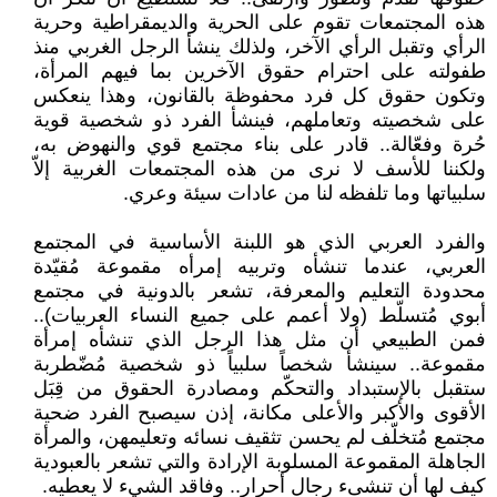
هذه المجتمعات تقوم على الحرية والديمقراطية وحرية
الرأي وتقبل الرأي الآخر، ولذلك ينشأ الرجل الغربي منذ
طفولته على احترام حقوق الآخرين بما فيهم المرأة،
وتكون حقوق كل فرد محفوظة بالقانون، وهذا ينعكس
على شخصيته وتعاملهم، فينشأ الفرد ذو شخصية قوية
حُرة وفعّالة.. قادر على بناء مجتمع قوي والنهوض به،
ولكننا للأسف لا نرى من هذه المجتمعات الغربية إلاّ
سلبياتها وما تلفظه لنا من عادات سيئة وعري.
والفرد العربي الذي هو اللبنة الأساسية في المجتمع
العربي، عندما تنشأه وتربيه إمرأه مقموعة مُقيّدة
محدودة التعليم والمعرفة، تشعر بالدونية في مجتمع
أبوي مُتسلّط (ولا أعمم على جميع النساء العربيات)..
فمن الطبيعي أن مثل هذا الرجل الذي تنشأه إمرأة
مقموعة.. سينشأ شخصاً سلبياً ذو شخصية مُضّطربة
ستقبل بالإستبداد والتحكّم ومصادرة الحقوق من قِبَل
الأقوى والأكبر والأعلى مكانة، إذن سيصبح الفرد ضحية
مجتمع مُتخلّف لم يحسن تثقيف نسائه وتعليمهن، والمرأة
الجاهلة المقموعة المسلوبة الإرادة والتي تشعر بالعبودية
كيف لها أن تنشىء رجال أحرار.. وفاقد الشيء لا يعطيه.