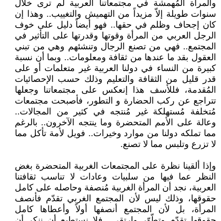
والمرأة المُهمشة في مجتمعاتنا العربية لم ترى خلال
سنوات طويلة إلاّ مزيداً من التهميش والتغييب.. وهذا إن
كان إجحاف وظلم في حقها.. فهو أيضاً دليل على خوف
الرجل العربي من المرأة وقوتها وقدرتها على التأثير في
المجتمع.. فهي من تصنع الرجال وتنشئهم وهي من تبني
العقول بقد ما عندها من ثقافة ومعلومات.. وبما أن نسبة
كبيرة من النساء في دولنا العربية غير متعلمات أو على
قدر قليل من الثقافة والتعليم وذلك حسب الإحصائيات
المُقدمة، فللأسف هذا إنعكس على مجتمعاتنا وجعلها
تتراجع عن ركب الحضارة و التطور، فأصبحت مجتمعات
مُتخلفة مُستهلكة غير مُنتجه في كثير من المجالات..
وعالة على الأمم المتحضرة وما ينتجه الآخرون.. بالرغم
مما تملكه دولنا من موارد وخيرات.. فويل لأمة تأكل مما
لا تزرع وتلبس مما لا تصنع.
وإذا ألقينا نظرة على المجتمعات الغربية المتحضرة بغض
النظر عما فيها من سلبيات وعادات لا تناسب ثقافتنا
العربية، نجد أن المرأة الغربية مُنصفة وحاصله على كامل
حقوقها، وذلك ليس لأن المجتمع الغربي تقدّم فأنصف
المرأة، بل لأن المجتمع أنصفها أولاً وأعطاها كامل
حقوقها تقدّم وتطّوّر وارتقى.. فلا نستطيع أن ننكر أن