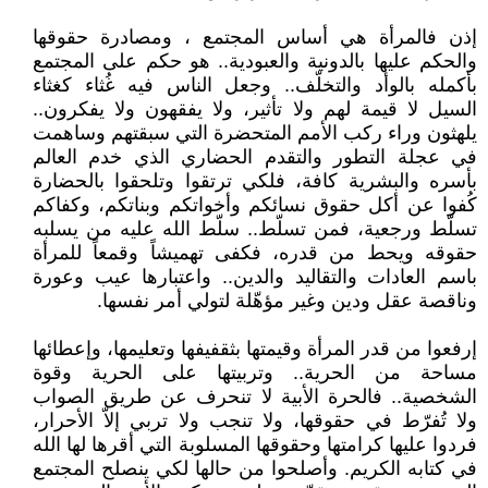
إذن فالمرأة هي أساس المجتمع ، ومصادرة حقوقها
والحكم عليها بالدونية والعبودية.. هو حكم على المجتمع
بأكمله بالوأد والتخلّف.. وجعل الناس فيه غُثاء كغثاء
السيل لا قيمة لهم ولا تأثير، ولا يفقهون ولا يفكرون..
يلهثون وراء ركب الأمم المتحضرة التي سبقتهم وساهمت
في عجلة التطور والتقدم الحضاري الذي خدم العالم
بأسره والبشرية كافة، فلكي ترتقوا وتلحقوا بالحضارة
كُفوا عن أكل حقوق نسائكم وأخواتكم وبناتكم، وكفاكم
تسلّط ورجعية، فمن تسلّط.. سلّط الله عليه من يسلبه
حقوقه ويحط من قدره، فكفى تهميشاً وقمعاً للمرأة
باسم العادات والتقاليد والدين.. واعتبارها عيب وعورة
وناقصة عقل ودين وغير مؤهّلة لتولي أمر نفسها.
إرفعوا من قدر المرأة وقيمتها بثقفيفها وتعليمها، وإعطائها
مساحة من الحرية.. وتربيتها على الحرية وقوة
الشخصية.. فالحرة الأبية لا تنحرف عن طريق الصواب
ولا تُفرّط في حقوقها، ولا تنجب ولا تربي إلاّ الأحرار،
فردوا عليها كرامتها وحقوقها المسلوبة التي أقرها لها الله
في كتابه الكريم. وأصلحوا من حالها لكي ينصلح المجتمع