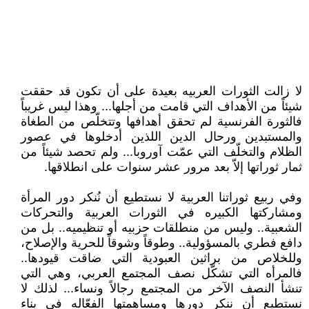
لا زالت الثورات العربيه بعيدة على أن تكون قد حققت
شيئاً من الأهداف التي قامت من أجلها... وهذا ليس غريباً
فالثورة الفرنسية لم تحقق أهدافها وتتخلّص من الطغاة
والمستبدين ورحال الدين اللذين أدخلوها في عصور
الظلام والتخلّف التي عمّت آوروبا... ولم تحصد شيئاً من
ثمار ثوراتها إلاّ بعد مرور عشر سنوات على انطلاقها.
وفي ربيع ثوراتنا العربية لا نستطيع أن نُنكر دور المرأة
ومشاركتها الكبيره في الثورات العربية والتحركات
الشعبية.. وليس من منطلقات حزبيه أو تنظيميه.. بل من
دافع فطري بالمسؤولية.. وطوقاً وشوقاً للحرية والإصلاح،
وللخلاص من براثين العبودية التي ضاقت قيودها..
فالمرأه التي تشكّل نصف المجتمع العربي، وهي التي
تنشأ النصف الآخر من المجتمع رجالاً ونساء... لذلك لا
نستطيع أن ننكر دورها ومساهمتها الفعّاله في بناء