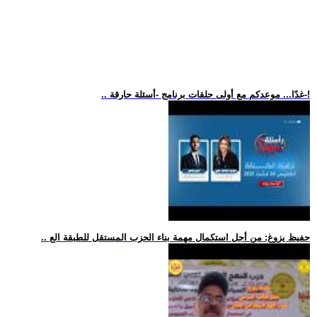
.. غدًا... موعدكم مع أولى حلقات برنامج -أسئلة حارقة-!
.. حفيظ يزوغ: من أجل استكمال مهمة بناء الحزب المستقل للطبقة الع