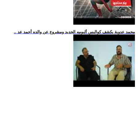
.. محمد عدوية يكشف كواليس ألبومه الجديد ومشروع عن والده أحمد عد