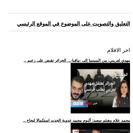
التعليق والتصويت على الموضوع في الموقع الرئيسي
اخر الافلام
.. مهدي لعريبي: من السينما إلى -مافيا-... الجزائر تقبض على زعيم
.. محمد علام وهيثم سعيد: ألبوم محمد عدوية الجديد استكمالا لنجاح