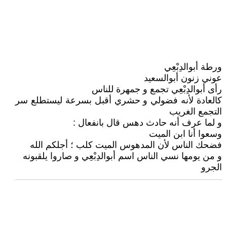
ورطة أبوالدِبْعِي
عوني زنون أبوالسعيد
رأى أبوالدِبْعِي تجمع و جمهرة للناس
كالعادة لأنه فضولي و حشري أقبل بسرعة ليستطلع سر
التجمع الغريب
و لما عرف أنه حادث دهس قال بانفعال :
وسعوا أنا ابن الميت
فضحك الناس لأن المدهوس الميت كلب ؛ أجلكم الله
و من يومها نسي الناس اسم أبوالدِبْعِي و صاروا يلقبونه
الجرو