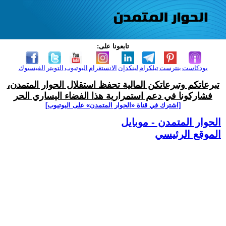
تابعونا على:
بودكاست
بنترست
تيلكرام
لينكدإن
الانستغرام
اليوتيوب
التويتر
الفيسبوك
تبرعاتكم وتبرعاتكن المالية تحفظ استقلال الحوار المتمدن،
فشاركونا في دعم استمرارية هذا الفضاء اليساري الحر
[اشترك في قناة ‫«الحوار المتمدن» على اليوتيوب]
الحوار المتمدن - موبايل
الموقع الرئيسي