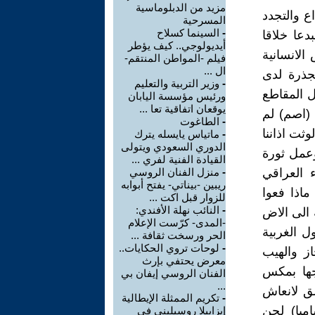
مزيد من الدبلوماسية
ع والتجدد
المسرحية
-
السينما كسلاح
دعا خلاقا
أيديولوجي.. كيف يؤطر
الانسانية
فيلم -المواطن المنتقم-
ال ...
جذرة لدى
-
وزير التربية والتعليم
ل المقاطع
ورئيس مؤسسة اليابان
يوقعان اتفاقية تعا ...
 (اصم) لم
-
الطاغوت
ثت اذاننا
-
ماتياس يايسله يترك
الدوري السعودي ويتولى
وعمل ثورة
القيادة الفنية لفري ...
ء العراقي
-
منزل الفنان الروسي
ريبين -بيناتي- يفتح أبوابه
ماذا فعوا
للزوار قبل اكت ...
-
النائب نهلة الأفندي:
 الى الاض
-المدى- كرّست الإعلام
ل الغربية
الحر ورسخت ثقافة ...
-
لوحات تروي الحكايات..
ز والهيب
معرض يحتفي بإرث
جها بمكس
الفنان الروسي إيفان بي
...
لق لانعاش
-
تكريم الممثلة الإيطالية
مبا) لحن
إيزابيلا روسيليني في