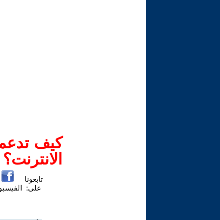
كيف تدعم-
الانترنت؟
تابعونا
على:
الفيسب