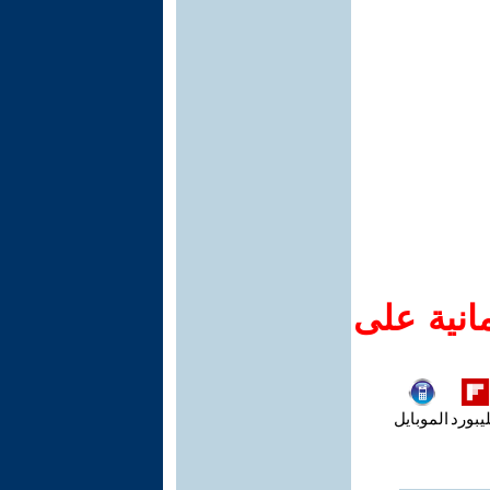
انية على
يبورد
الموبايل