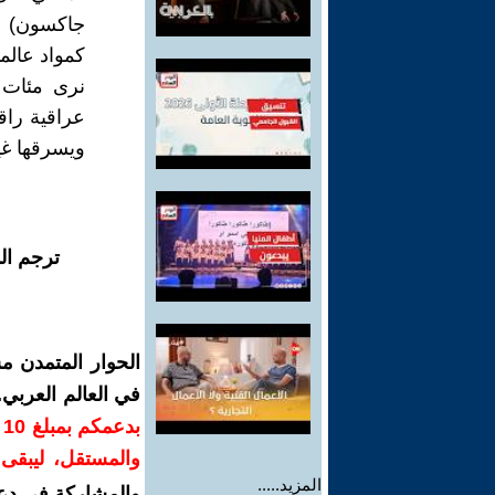
جاكسون) ع
كمواد عالم
نرى مئات 
عراقية راق
ويسرقها غي
ترجم ال
الحوار المتمدن م
في العالم العربي
ب
والمستقل، ليبقى ص
المزيد.....
والمشاركة في دع