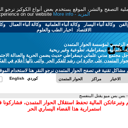
ة التصفح والنشر، الموقع يستخدم بعض أنواع الكوكيز نرجو النق
More info - المزيد
experience on our website
الفن
-
وكالة أنباء اليسار
-
وكالة أنباء العلمانية
-
وكالة أنباء العمال
-
وكا
الاقتصاد
-
اخبار الطب والعلوم
 الرئيسي لمؤسسة الحوار المتمدن
، علمانية، ديمقراطية، تطوعية وغير ربحية
ل مجتمع مدني علماني ديمقراطي حديث يضمن الحرية والعدالة الاجتم
حوار المتمدن على جائزة ابن رشد للفكر الحر والتى نالها أعلام في الفك
م مشاكل تقنية في تصفح الحوار المتمدن نرجو النقر هنا لاستخدام الموقع
كوردي
English
الاخبار
مراكز
الحوار المتمدن
- بس بس ميو يقتل البنفسج
 وتبرعاتكن المالية تحفظ استقلال الحوار المتمدن، فشاركونا 
استمرارية هذا الفضاء اليساري الحر