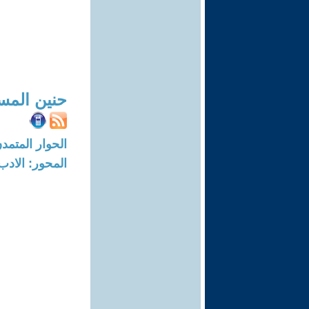
حنين المس
الحوار المتمدن-العدد: 3872 - 12
المحور: الادب