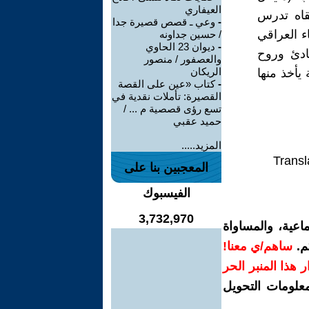
العيفاري
قاه تدرس
-
وعي ـ قصص قصيرة جدا
ء العراقي
/ حسين جداونه
-
ديوان 23 الحاوي
ادئ وروح
والعصفور / منصور
الريكان
يأخذ منها
-
كتاب «عين على القصة
القصيرة: تأملات نقدية في
تسع رؤى قصصية م ... /
حميد عقبي
المزيد.....
Transl
المعجبين بنا على
الفيسبوك
3,732,970
اعية، والمساواة
م.
ساهم/ي معنا!
رار هذا المنبر الحر
معلومات التحويل