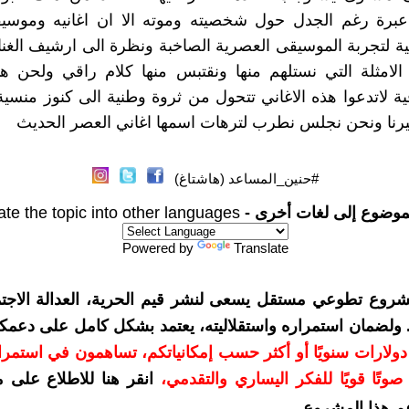
برة رغم الجدل حول شخصيته وموته الا ان اغانيه وموسي
ية لتجربة الموسيقى العصرية الصاخبة ونظرة الى ارشيف الغنا
الامثلة التي نستلهم منها ونقتبس منها كلام راقي ولحن ه
ية لاتدعوا هذه الاغاني تتحول من ثروة وطنية الى كنوز منسية 
رنا ونحن نجلس نطرب لترهات اسمها اغاني العصر الحديث
#حنين_المساعد (هاشتاغ)
موضوع إلى لغات أخرى -
ate the topic into other languages
Powered by
Translate
شروع تطوعي مستقل يسعى لنشر قيم الحرية، العدالة الاجتم
. ولضمان استمراره واستقلاليته، يعتمد بشكل كامل على دعمك
دعمكم بمبلغ 10 دولارات سنويًا أو أكثر حسب إمكانياتكم، تساهمون في استم
وتًا قويًا للفكر اليساري والتقدمي
،
انقر هنا للاطلاع على 
م هذا المشروع
.