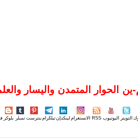
ين الحوار المتمدن واليسار والعلم
وك
التويتر
اليوتيوب
RSS
الانستغرام
لينكدإن
تيلكرام
بنترست
تمبلر
بلوكر
فل