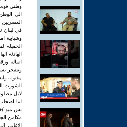
وطني قومي 
الى الوطن
المصريين و
في لبنان ت
وشبابية ام
الجميلة لم
الهادئة اله
اصالة ورقي
وتنفجر بسر
مفتوله ولب
الشورت ال
لابل مطلوب
اننا اصحاب
بس ميو )خ
مكامن الجم
الاغاني ا