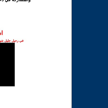
ا‫
في رحيل جليل شهبا