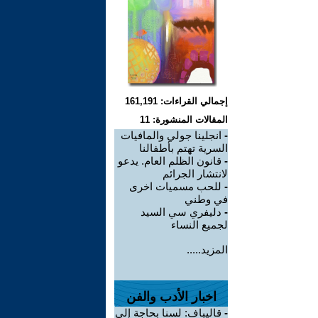
إجمالي القراءات: 161,191
المقالات المنشورة: 11
-
انجلينا جولي والمافيات
السرية تهتم بأطفالنا
-
قانون الظلم العام. يدعو
لانتشار الجرائم
-
للحب مسميات اخرى
في وطني
-
دليفري سي السيد
لجميع النساء
المزيد.....
اخبار الأدب والفن
-
قاليباف: لسنا بحاجة إلى