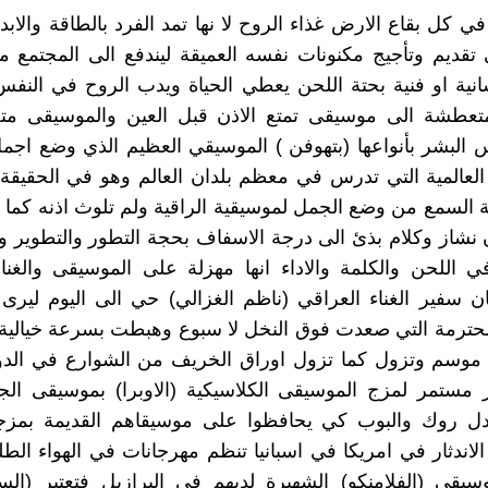
 كل بقاع الارض غذاء الروح لا نها تمد الفرد بالطاقة والابدا
تقديم وتأجيج مكنونات نفسه العميقة ليندفع الى المجتمع مب
انية او فنية بحتة اللحن يعطي الحياة ويدب الروح في النفس 
لمتعطشة الى موسيقى تمتع الاذن قبل العين والموسيقى مت
 البشر بأنواعها (بتهوفن ) الموسيقي العظيم الذي وضع اجم
العالمية التي تدرس في معظم بلدان العالم وهو في الحقيقة
 السمع من وضع الجمل لموسيقية الراقية ولم تلوث اذنه كما لو
ان نشاز وكلام بذئ الى درجة الاسفاف بحجة التطور والتطوير 
 اللحن والكلمة والاداء انها مهزلة على الموسيقى والغنا
ن سفير الغناء العراقي (ناظم الغزالي) حي الى اليوم ليرى 
لمحترمة التي صعدت فوق النخل لا سبوع وهبطت بسرعة خيالية
ية موسم وتزول كما تزول اوراق الخريف من الشوارع في الدو
مستمر لمزج الموسيقى الكلاسيكية (الاوبرا) بموسيقى الجا
دل روك والبوب كي يحافظوا على موسيقاهم القديمة بمز
اندثار في امريكا في اسبانيا تنظم مهرجانات في الهواء الط
قى (الفلامنكو) الشهيرة لديهم في البرازيل فتعتبر (السا