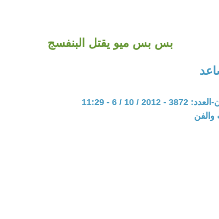
بس بس ميو يقتل البنفسج
اعد
20 / 10 / 6 - 11:29
 والفن