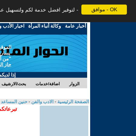
موافق - OK
لتوفير افضل خدمة لكم ولتسهيل عملي
أخبار عامة
-
وكالة أنباء المرأة
-
اخبار الأدب و
الموقع
يسارية
"من أج
حاز ال
إذا لديك
الزوار
اضافة/خدمات
بحث/الارشيف
الصفحة الرئيسية
-
الادب والفن
-
حنين المساعد
تبرعاتكم