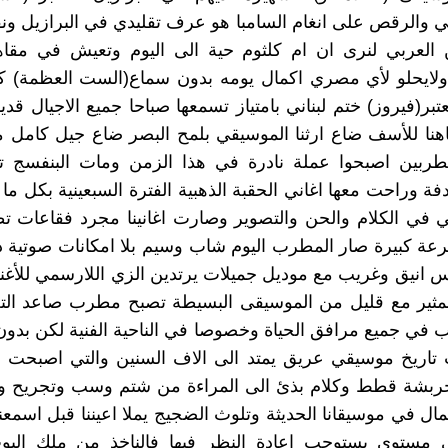
والرقص على انغام السامبا هو عرف تقليدي في البرازيل ونق
 العربي لنرى ان ام كلثوم حية الى اليوم وتعيش في مقا
لايحلو لأي مصري اكمال يومه بدون سماع(الست العظمة) كما
عتبر(فيروز) ختم لبناني بامتياز تسمعها صباحا جميع الاجيال ق
اهنا للأسف ضاع ارثنا الموسيقي بلمح البصر ضاع جيل كامل م
طربين اصبحوا عملة نادرة في هذا الزمن ومات البنفسج تلك
ادفة وراحت معها اغاني الحقبة الذهبية الفترة السبعينية بكل م
 في الكلام والحن والتصوير وصارت اغانينا مجرد فقاعات ت
عة كبيرة صار المطرب اليوم شاب وسيم بلا امكانات صوتية 
س انيق وغريب مع موديل جميلات يرتدين الزي اللارسمي للأغني
مثير مع قليل من الموسيقى البسيطة تصبح مطرب صاعد التغ
 في جميع مرافق الحياة وخصوصا في الناحية الفنية لكن بدو
 تاريخ موسيقي عريق يمتد الى الاف السنين والتي اصبحت ا
ربشة قطط وكلام بذئ الى المراءة من شتم وسب وتجريح و
ال في موسيقانا الحديثة وتلوث الضجيج يملا اعيننا قبل اسمعن
لى مستوى يستوجب اعادة النظر فيها فالناخذ من ملك البو