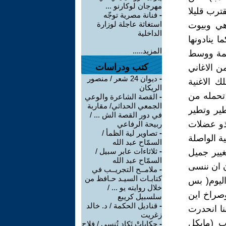
مهرجان لوكارنو ...
ترب قليلا
-
فنانة مصرية توجّه
استغاثة عاجلة لوزارة
هي وبيوت
الداخلية
 ينادونها
المزيد.....
ديمة ووسط
كتب ودراسات
ن الاغاني
-
ديوان 24 شعر / منصور
 الاغنية
الريكان
ا تحمله من
-
القصة الشاعرة والوعي
الجمعي الحداثي/ مقاربة
طير وتطير
في دور القصة الش ... /
ذو عضلات
ربيحة الرفاعي
-
تصاوير لية الظمأ /
ة الواصلة
السمّاح عبد الله
-
ثلاثاءات عابر سبيل /
يير جميل
السمّاح عبد الله
ن ان ننسى
-
ملامــح التجريــب في
كتابـات السيـد حـافظ من
ليوم( بس
خلال روايته يو ... /
صراخ اين
سلسبيل كريبع
-
قناديل الحكمة / د. خالد
نا انحدرت
زغريت
ب (مايكل
-
حكاياتْ تَكاد تُنسى / فلاح