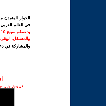
الحوار المتمدن م
في العالم العربي
ب
والمستقل، ليبقى ص
والمشاركة في دع
ا‫
في رحيل جليل شهبا