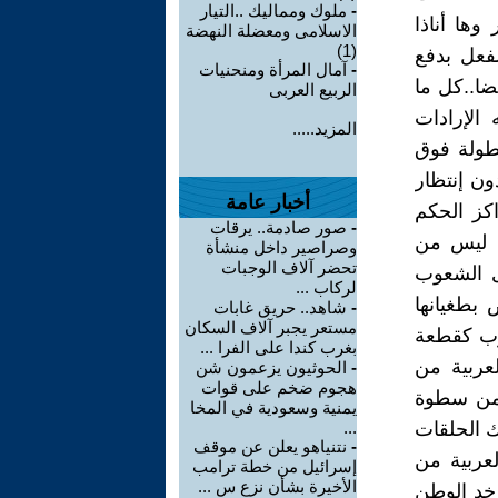
-
ملوك ومماليك ..التيار
وها أناذا
الاسلامى ومعضلة النهضة
(1)
فعل بدفع
-
آمال المرأة ومنحنيات
ضا..كل ما
الربيع العربى
الإرادات
المزيد.....
بطولة فوق
ون إنتظار
أخبار عامة
اكز الحكم
-
صور صادمة.. يرقات
ه ليس من
وصراصير داخل منشأة
تحضر آلاف الوجبات
دى الشعوب
لركاب ...
بطغيانها
-
شاهد.. حريق غابات
مستعر يجبر آلاف السكان
وب كقطعة
بغرب كندا على الفرا ...
لعربية من
-
الحوثيون يزعمون شن
هجوم ضخم على قوات
ة من سطوة
يمنية وسعودية في المخا
ك الحلقات
...
-
نتنياهو يعلن عن موقف
عربية من
إسرائيل من خطة ترامب
الأخيرة بشأن نزع س ...
خد الوطن