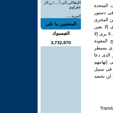
الإيطالي إلى أ ... / رزكار
 المتحدة
عقراوي
فى دستور
المزيد.....
ن المخزى
المعجبين بنا على
 إلا بعين
الفيسبوك
ا يرى إلا
 المعونة
3,732,970
لذى يسيطر
الذى دعا
 إتهامهم
م فى سبيل
 لن نحصد
Transl