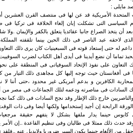
 مايلى :
ت المتحدة الأمريكية قد عن لها فى منتصف القرن العشرين 
م السياسى التى تشكلت إبان إلغاء الخلافة فى تركيا فى ص
د أن يتخذ الصراع جانبا عقائديا يتعلق بالكفر والإيمان .ولا شك
لذى لاحقه عبد الناصر فى ذلك الحين بينما تلقفته المملكة
داعم له حتى إستعاد قوته فى السبعينيات كان يرى ذلك التعاو
 نحبذ تماما أن نضع أيدينا فى أيدى أهل الكتاب لضرب السوفييت 
ك التعاون على نفوذ الإتحاد السوفياتى فى المنطقة على نحو م
 فى أفغانستان حيث توجه إليها كل مجاهدى ذلك التيار من ك
لمحاربة الكافرين و بدعم أمريكى غير محدود ،حتى أننا لا 
 السادات فى مناصرته ودعمه لتلك الجماعات فى مصر من
والناصريين خارج ذلك الإطار وقد نجح السادات فى ذلك كما نج
 الورقة الرابحة إن أجيد إستخدامها ولكنها أيضا وفى ذات الوق
 كابوس حينما يدار ملفها بشكل لا يتفهم حقيقة مرجعيات
د حدث ذلك ممثلا فى طالبان وفى تنظيم القاعدة ..إن الأمر ي
ل من الألغام حينما يكون السير ضروريا ولابديل عنه ..فلقد تم