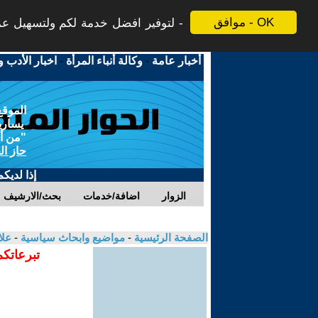
موافق - OK
لتوفير افضل خدمة لكم ولتسهيل عملي
أخبار عامة
-
وكالة أنباء المرأة
-
اخبار الأدب و
الموقع
يسارية
"من أج
حاز ال
إذا لديك
الزوار
اضافة/خدمات
بحث/الارشيف
الصفحة الرئيسية
-
مواضيع وابحاث سياسية
-
علا
تبرعاتكم