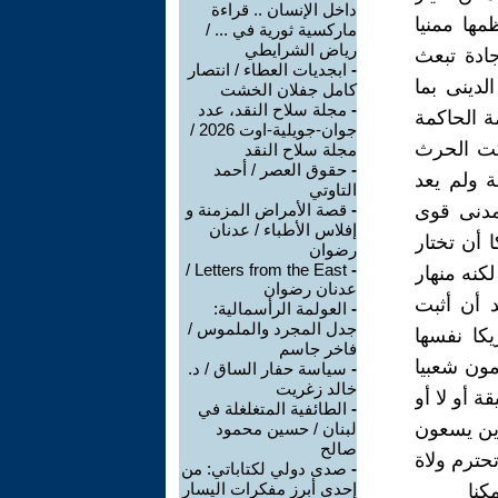
داخل الإنسان .. قراءة
ها ممنيا
ماركسية ثورية في ... /
رياض الشرايطي
جادة تبعث
-
ابجديات العطاء / انتصار
دينى بما
كامل جفلان الخشت
-
مجلة سلاح النقد، عدد
ة الحاكمة
جوان-جويلية-اوت 2026 /
لكت الحرث
مجلة سلاح النقد
-
حقوق العصر / أحمد
 ولم يعد
التاوتي
 مدنى قوى
-
قصة الأمراض المزمنة و
إفلاس الأطباء / عدنان
 أن تختار
رضوان
Letters from the East /
-
كنه منهار
عدنان رضوان
د أن أثبت
-
العولمة الرأسمالية:
جدل المجرد والملموس /
كا نفسها
فاخر جاسم
مون شعبيا
-
سياسة حفار الساق / د.
خالد زغريت
 أو لا أو
-
الطائفية المتغلغلة في
ذين يسعون
لبنان / حسين محمود
صالح
حترم ولاة
-
صدى دولي لكتاباتي: من
إحدى أبرز مفكرات اليسار
كنا