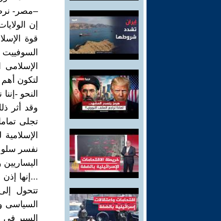
–مصر- نرصد
إن الولايا
قوة الإسلا
السوفييت بع
الإسلامى ا
لتكون أهم 
النحو -إننا
وقد أثر ذل
تجلى تماما
الإسلامية 
نفسر سلوك
اليساريين 
...إنها إذن
تتحول إلى
السياسى وق
السير فى حق