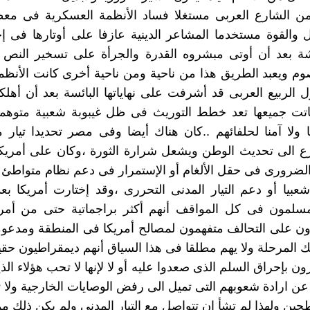
من الشارع العربى مستغلا فساد الأنظمة العسكرية فى معظم
ل والقوة مستخدما المشاعر الدينية عازفا على أوتارها فى إ
ة بعد أن أوتى مبشروه القدرة والجرأة على تسخير النص ال
م ويعبد الطريق هذا من ناحية ومن ناحية أخرى كانت الأنظم
الربيع العربى قد أشرفت على نهاياتها البائسة بعد أن أه
اتت جميعها تعد خطط التوريث فى ظل غيبوبة شعبية متوهمة
 ولا آمنا لحلفائهم ..كان هناك أيضا وفى مصر تحديدا تيار
ع الى تحديث الوطن ويشعل شرارة الثورة ،وكان على أمريكا
الضرورى فى حقل الألغام أو الإستمرار فى دعم نظام متواطئ ل
يا أو دعم التيار المدنى التحررى ،وقد إختارت أمريكا بع
لمسلمون فى كل المواقف أنهم أكثر براجماتية حتى من أمري
ون على التحالف متفهمون لمصالح أمريكا فى المنطقة ومدعو
 المرحلة ولا يهم مطلقا فى هذا السياق أنهم ديمقراطيون حقيقة
ون بإحراق السلم الذى صعدوا عليه أو لا لإنها لا تحب هؤلاء ال
 عن ارادة شعوبهم التى تميل الى رفض الوصايات الخارجية ولا ت
طحين ولهذا لم تشأ ان تتواصل مع التيار المدنى ولم يكن ذلك مم