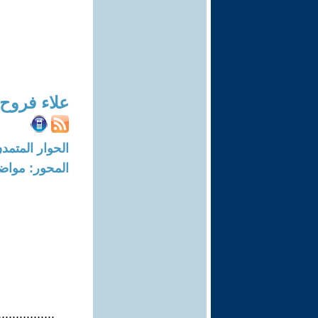
علاء فروح
الحوار المتمدن-العدد: 3775 - 2
المحور: مواض
...............