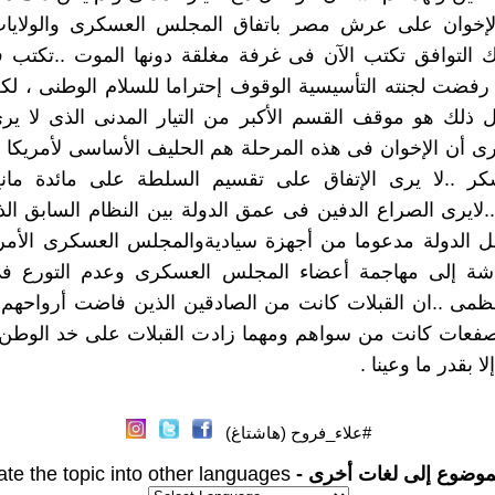
الإخوان على عرش مصر باتفاق المجلس العسكرى والولايات
ك التوافق تكتب الآن فى غرفة مغلقة دونها الموت ..تكتب 
فضت لجنته التأسيسية الوقوف إحتراما للسلام الوطنى ، لك
ذلك هو موقف القسم الأكبر من التيار المدنى الذى لا يرى
رى أن الإخوان فى هذه المرحلة هم الحليف الأساسى لأمريكا ..ل
سكر ..لا يرى الإتفاق على تقسيم السلطة على مائدة مانح
.لايرى الصراع الدفين فى عمق الدولة بين النظام السابق ا
 الدولة مدعوما من أجهزة سياديةوالمجلس العسكرى الأمر 
شة إلى مهاجمة أعضاء المجلس العسكرى وعدم التورع فى
لعظمى ..ان القبلات كانت من الصادقين الذين فاضت أرواحه
صفعات كانت من سواهم ومهما زادت القبلات على خد الوطن
لا بقدر ما وعينا .
#علاء_فروح (هاشتاغ)
موضوع إلى لغات أخرى -
ate the topic into other languages