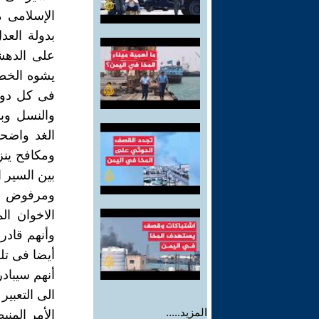
الإسلامى 
بدولة العد
على الدهش
يشوه الخصو
فى كل دول 
والنسل وب
الغد واضحا
ومكافح ينز
بين السير 
ومرفوض شعب
الاخوان ا
وأنهم قادر
أيضا فى تلك
أنهم سيبادر
الى التعبير
المزيد.....
الأمر المنب