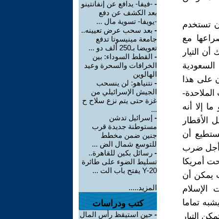
-
-فيفا- يدافع عن إنفانتينو
بعد الكشف عن دفع
-يويفا- تسوية مال ...
أن تستخدم
-
بعد سحب عرض تعيينه..
راعها مع
جامعة مينيسوتا تدفع
تعويضا بـ250 ألف دو ...
 أن التيار
-
القطط السوداء: بين
 السعودية
الخرافات والسحرة وعيد
الهالوين
ن على هذا
-
نتنياهو: لن ينسحب
الجيش الإسرائيلي من
الملاحدة-
غزة حتى يتم نزع سلاح ح
ا إلا أنه
...
-
إسرائيل تدشن
ل الأقطار
مستوطنة جديدة قرب
نستطيع أن
جنين ضمن مخطط
للتوسع شمال الض ...
 أجل ضرب
-
رسائل بكين للقاهرة..
حت أمريكا
تسليط الضوء على طائرة
Y-20 يفتح باب الت ...
ت يمكن أن
المزيد.....
 الإسلام
شبه تماما
كتب ودراسات
-
حين استيقظ رأس المال
كن التيار