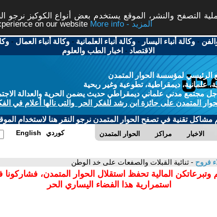
ة التصفح والنشر، الموقع يستخدم بعض أنواع الكوكيز نرجو النق
More info - المزيد
experience on our website
الفن
-
وكالة أنباء اليسار
-
وكالة أنباء العلمانية
-
وكالة أنباء العمال
-
وكا
الاقتصاد
-
اخبار الطب والعلوم
 الرئيسي لمؤسسة الحوار المتمدن
، علمانية، ديمقراطية، تطوعية وغير ربحية
ل مجتمع مدني علماني ديمقراطي حديث يضمن الحرية والعدالة الاجتم
حوار المتمدن على جائزة ابن رشد للفكر الحر والتى نالها أعلام في الفك
م مشاكل تقنية في تصفح الحوار المتمدن نرجو النقر هنا لاستخدام الموقع
كوردي
English
الاخبار
مراكز
الحوار المتمدن
ء فروح
- ثنائية القبلات والصفعات على خد الوطن
 وتبرعاتكن المالية تحفظ استقلال الحوار المتمدن، فشاركونا 
استمرارية هذا الفضاء اليساري الحر