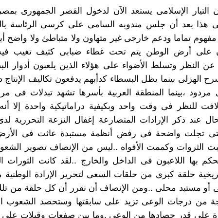
التيار الإسلامى يستعد الآن لدخول القصر الجمهورى بمصر 
ى هذا بعد أن جلس مندوبه السامى على كرسى الرئاسة بال
مفهوم تماما ودعم خارجى غير متهاون ولا متباطئ ولا واضح أي
 على أرض الوطن يتم تحت غطاء ضبابى كثيف تغيب فيه 
عن النظر وتسلط الأضواء على هؤلاء الذين يلعبون أدوار ال
ح الهزلى بينما يظل البسطاء كدأبهم يدفعون تكاليف الإنتاج د
 مردود ،بينما المنطقة العربية بأسرها تشهد تبدلات فى مر
افت للنظر فى وقت واحد وبكيفية دراماتيكية واحدة إلا أن
ال عند ذكر الإرادات المتصارعة إغفال النزعة التحررية ل
التى تجلت واضحة فى رفض أنظمة مستبدة عاثت فى الأرض 
هبت الثروات وكممت الأفواه ..ليس من الإنصاف تصوير الشع
م بها اللاعبون فى الداخل والخارج ..لقد كانت الثورات ا
تاريخية حلقة كبرى من حلقات السعى لتحرير الإرادة الوطني
 أو مستبد محلى ..ومن الإنصاف أن نقرر أن كل حلقة من تل
رجة من درجات الوعى تزيد على سابقتها وستحصد الشعوب ال
رة على قدر حصادها من الوعى .وما بين صفعات وقبلات على 