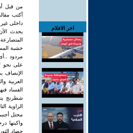
من قبل أن 
أكتب مقال
داخلى غير 
اخر الافلام
يحدث الآن
المتصارعة 
خشبة المسر
مردود ..أى
على نحو ل
الإنصاف بح
العربية و
الفساد فن
شطرنج يتحك
الزاوية ال
محتل أجنبى
واكبتها د
حصاد الثو