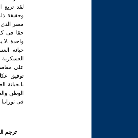
لقد تربع 
وحقيقة ذل
مصر الذى ر
حقا فى كل 
واحدة .لا ي
خيانة الع
العسكرية .
على مفاصل
توفيق عكا
بالخيانة ا
الوطن وال
فى ثوراتنا إ
ترجم ال