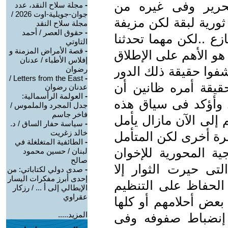
تحرير وفى غيره من
-
مجلة سلاح النقد، عدد
جوان-جويلية-اوت 2026 /
ثورية لبقة لكن مزيفة
مجلة سلاح النقد
-
حقوق العصر / أحمد
زع ..لكن مهما تحدثنا
التاوتي
-
قصة الأمراض المزمنة و
و الأهم على الإطلاق
إفلاس الأطباء / عدنان
فوا حقيقة ذلك الدور
رضوان
Letters from the East /
-
قيقة أمره ظانين أن
عدنان رضوان
-
العولمة الرأسمالية:
 وأؤكد فى سياق هذه
جدل المجرد والملموس /
فاخر جاسم
لى الآن مازال يأمل
-
سياسة حفار الساق / د.
خالد زغريت
رة أخرى لكن المتأمل
-
الطائفية المتغلغلة في
ية المحورية للإخوان
لبنان / حسين محمود
صالح
لتى حيرت الثوار إلا
-
صدى دولي لكتاباتي: من
إحدى أبرز مفكرات اليسار
الحفاظ على التنظيم
الإيطالي إلى أ ... / رزكار
عقراوي
 بعض أحلامهم أو كلها
المزيد.....
 إنضباط صفوفه وفى