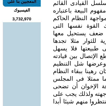
المعجبين بنا على
لسل القيادى القائم
هوم البيعة باعتباره
الفيسبوك
واجهة النظام الحاكم
3,732,970
القوة نفسها التى
ة ضعف يستحيل معها
ة للثوار مثلا تجدها
ى طبيعتها فلا يسهل
الإتصال بين قيادته
وعرضها شل التنظيم
ن رهينا ببقاء النظام
ا ممثلا فى المجلس
 الإخوان أن تضحى
جهته ولذلك يجب على
ينتظروا منهم شيئا أبدا