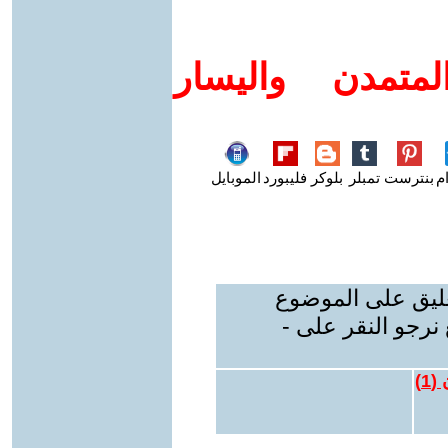
متمدن واليسار
م
بنترست
تمبلر
بلوكر
فليبورد
الموبايل
عليق على الموضوع
نرجو النقر على -
 (
1
)