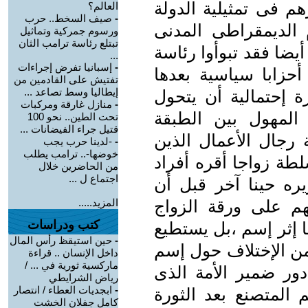
م فى تمثيلية الدولة
العالم؟
-
صيف السخط.. حرب
 الديمقراطى المدنى
ورسوم جمركية وتماثيل
تبتلع رئاسة ترامب الثان
أيضا فقد تبوأوا رئاسة
...
-
إسبانيا تفرض إجراءات
حزابا سياسية بعدها
تفتيش على القادمين من
إيطاليا وسط تصاعد ...
ة إحتمالية أن يتحول
-
منازل غارقة ومركبات
 المهول بين الطبقة
تحت الطين.. نحو 100
قتيل جراء الفيضانات ...
 رجال الأعمال الذين
-
-لدينا حرب يجب
خوضها-.. ترامب يطلب
لطة زواجا أقره أفراد
من الحاضرين خلال
اجتماع ل ...
يره حينا آخر قبل أن
م على ورقة الزواج
المزيد.....
كتب ودراسات
 إثر إسم ،بل يستطيع
-
حين استيقظ رأس المال
من الإختلاف حول إسم
داخل الإنسان .. قراءة
ماركسية ثورية في ... /
 دور ضمير الأمة الذى
رياض الشرايطي
-
ابجديات العطاء / انتصار
م المتصنع بعد الثورة
كامل جفلان الخشت