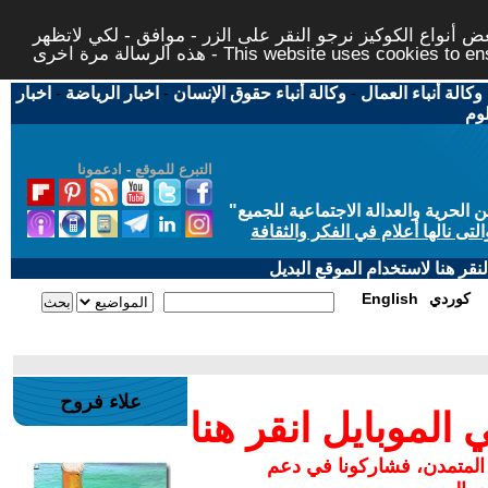
 أنواع الكوكيز نرجو النقر على الزر - موافق - لكي لاتظهر
This website uses cookies to ensure you ge
وكالة أنباء العمال
-
وكالة أنباء حقوق الإنسان
-
اخبار الرياضة
-
اخبار
لوم
التبرع للموقع - ادعمونا
حرية والعدالة الاجتماعية للجميع
"
تى نالها أعلام في الفكر والثقافة
قر هنا لاستخدام الموقع البديل
كوردي
English
علاء فروح
لموبايل انقر هنا
 المتمدن، فشاركونا في دعم