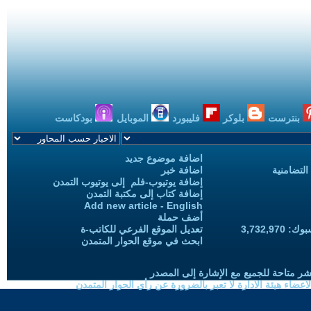
بنترست
بلوكر
فليبورد
الموبايل
بودكاست
اضافة موضوع جديد
التضامنية
اضافة خبر
إضافة يوتيوب-فلم إلى يوتيوب التمدن
إضافة كتاب إلى مكتبة التمدن
Add new article - English
أضف حملة
3,732,97
تعديل الموقع الفرعي للكاتب-ة
ابحث في موقع الحوار المتمدن
شر متاحة للجميع مع الإشارة إلى المصدر
ضاء هيئة الادارة لا تعبر بالضرورة عن رأي الحوار المتمدن