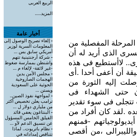
الربيع العربى
المزيد.....
أخبار عامة
-
إلغاء تصريح الوصول إلى
لمرحلة المفصلية من
المعلومات السرية لوزير
سرى الذى أريد له أن
أمريكي سابق بس ...
-
شركة أرجنتينية تتهم
ى.. لاأستطيع فى هذه
واشنطن بممارسة ضغوط
-غير لائقة- لإلغاء م ...
يقة أن أعفى أحدا .أى
-
مجلس الأمن يدين
الهجمات الصاروخية
صلت إليه الثورة من
الحوثية على السعودية
ن حتى الشهداء فى
ويستن ...
-
لمواجهة نفوذ الصين..
تتجلى فى سوء تقدير
ترامب يعلن تخصيص أكثر
من ملياري دولار ل ...
ده .لقد كان أفراد من
-
البنتاغون يعفي قائد
الفيلق الخامس المسؤول
يديولوجياتهم -فمنهم
عن تنسيق الدعم لأو ...
-
نظام باتريوت.. لماذا
والليبرالى ،من أقصى
تتناقص إمداداته في