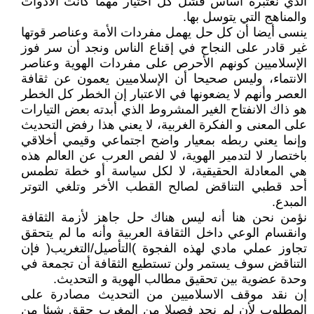
الذي نعتبره أساس فشل كل اختيار مهما كانت الأدوات
والمناهج التي يتوسل بها.
ينسى أيضا أن كل حل يهمل مفردات الأمة وعناصر قوتها
غير قادر على النجاح في إقناع الناس ونجد أن سر فوز
الإسلاميين كونهم الأحرص على مفردات الهوية وعناصر
الانتماء، وليس صحيحا أن الإسلاميين يعمون عن ثقافة
العصر وأنهم لا يضعونها في الاعتبار إن الخطر كل الخطر
هو ذاك الانفتاح الغير المشروط الذي أبدته بعض التيارات
على المعنى و الفكرة الغربية، لا يعني هذا رفض التحديث
وإنما يعني ربطه بمعيار واضح اجتماعي وقيمي أخلاقي
باختصار لا لتدمير الهوية، لا لفص العرب عن العالم هذه
هي المعادلة الحقيقية، لا لكل سياسة أو خطة تطمس
أحد قطبي التناقض لصالح القطب الأخر وتلغي التوتر
المبدع.
نؤمن نحن هنا أنه ليس هناك حل جاهز لأزمة الثقافة
وانقسام الوعي داخل الثقافة العربية وأنه ما لم يتحقق
تجاوز عملي مادي لهذه الفجوة )التأصيل/التغريب( فإن
التناقض سوف يستمر ولن تستطيع الثقافة أن تجمعة في
وحدة عضوية بين تحقيق مطالب الهوية و التحديث.
إن نقد موقف الاسلاميين من التحديث مصادرة على
المطلوب لأن لم نجد فصيلا من المغرب حقق شيئا من