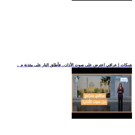
.. شبكات | عراقي اعترض على صوت الأذان.. فأطلق النار على مئذنة م