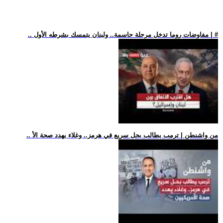
.. مفاوضات روما تدخل مرحلة حاسمة.. ولبنان يتمسك بشرطه الأول | #
.. من واشنطن | ترمب يطالب بحل سريع في هرمز.. وغلاء يهدد صحة الأ