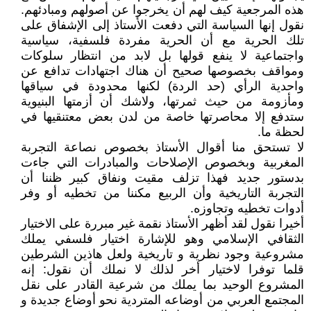
هذه المرجعية كيف لهم أن يخرجوا عن أصولهم ومبادئهم.
نقول إنها السياسة التي دفعت الأستاذ إلى الإشفاق على
تلك الحرية مع أن الحرية مفردة فلسفية، سياسية
واجتماعية لا ينفع قولها بل لابد من انتظار سلوكات
ومواقف بخصوصها صحيح أن هناك اجتهادات تدافع عن
واحدية الرأي (حد الردة) لكنها محدودة في سياقها
ومأزومة من حيث ثمرتها، ولاشك أن أزمتها البنيوية
ستدفع إلا محاصرتها خاصة من لدن بعض معتنقيها في
لحظة ما.
لا تستحق منا أقوال الأستاذ بخصوص نصاعة التجربة
المغربية وبخصوص الإصلاحات والمبادرات التي جاءت
بدستور جديد فهذا تزلف مقيت ونفاق كبير ظننا أن
التجربة التاريخية وأن الربيع مكننا من تخطيه أو وفر
أدوات تخطيه وتجاوزه.
أخيرا نقول لقد أظهر الأستاذ نقمة غير مبررة على الاختيار
الثقافي الإسلامي وهو للإشارة اختيار فلسفي يملك
مشروعية وجود نظرية و تاريخية ولعل هاذين الشرطين
قلما توفرا لاختيار أخر لذلك لا نملك أن نقول: إنه
المشروع الوحيد بما يملك من شرعية القادر على نقل
المجتمع العربي من أوضاعه المتردية نحو أوضاع جديدة و