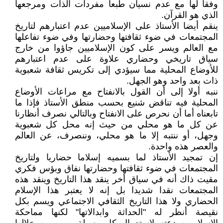
وفقا لها مع عدم نسيان طبعا مفردات الذات ومرجعها
الذي هو القرآن.
ينقم أيضا الأستاذ على الإسلاميين عدم اعتبارهم لتاريخ
المجتمعات في ضوء ثقافتها وحضارتها وفي ضوء تفاعلها
مع العالم ويسر على كون الإسلاميين جاؤوا من خارج
سياق تاريخي وحضاري علاوة على عدم اعتبارهم
للأوضاع المحلية مما سيؤدي إلى تكريس ثقافة شعبوية
ذات بعد واحد وهو الجهل.
ننبه أولا إلى أن القول بالانفتاح مع مراعات الأوضاع
المحلية فيه تناقض شنيع بحسب منطق الأستاذ فإذا ما
تابعناه أما أن نحرص على الانفتاح وبالتالي نصرف أنظارنا
عن كل ما هو محلي من حيث إنه محل كل شعبوية
وجهل، أو ننتبه إلا ما هو محلي، وننصرف، عن العالم
والعصر هذه واحدة.
إن تمجيد الأستاذ لما بسميه إسلاما حضاريا ولتاريخ
المجتمعات في ضوء ثقافتها وحضارتها نفاق وبؤس فكري
مقيت ذاك أنه في سياق أخر ينقد هذا التاريخ وينقد هذه
المجتمعات نقدا شديدا بل إنه لا يعتبر هذا الإسلام
الحضاري ولا هذا التاريخ الثقافي الاجتماعي ويسم بكل
نقيصة أنظر له "الحداثة وابدالاتها" لكنها مماحكة