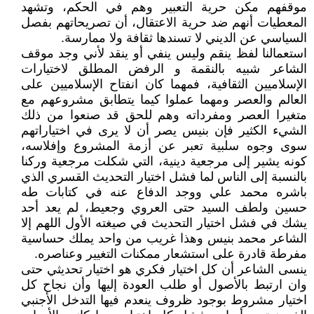
موقفهم مكن حرية التعبير وهم في الحكم، وتشهد
المعطيات أنهم ضد حرية الاعتقال، أن تصريحاتهم بفصل
السياسي عن الديني لا تسندها ثقافة ولا ممارسة.
استعمالنا لفظ ينقم وليس ينفي أو ينقد لأني وجد موقف
الشاعر شبيه بالنقمة و الرفض المطلق لاختيارات
الإسلاميين الثقافية، فمهما كان انفتاح الإسلاميين على
العالم والعصر ومهما عملوا كيما يتطابق مشروعهم مع
متغيرا العصر ومفرداته وهم للحق قد صنعوا من ذلك
الشيء الكثير فإن بنيس يصر أن لا يرى في اختياراتهم
سوى وجوه سلبية تعبر عن أزمة المشروع وإفلاسه،
كونه يشير إلى مرجعية دينية، التي شكلت مرجعية وركنا
بالنسبة إلى الناس لما فشل اختيار التحديث القسري الذي
باشره محمد علي ووجد الدفاع عنه في كتابات طه
حسين ولطف السيد حتى العروي وجعيط، لم يعد أحد
يشك في فشل اختيار التحديث في صيغته الأول اللهم إلا
الشاعر محمد بنيس وهذا غريب من واحد يملك حساسية
مفرطة قادرة على استشعار ممكنات التغيير وعناصره.
ينسى الشاعر أن كل اختيار فكري هو اختيار تحديثي حتى
وان ارتبط بالأصول أو طلب العودة إليها وأن نجاح كل
اختيار مشروط بوجود ظروف ينعدم فيها التدخل الأجنبي