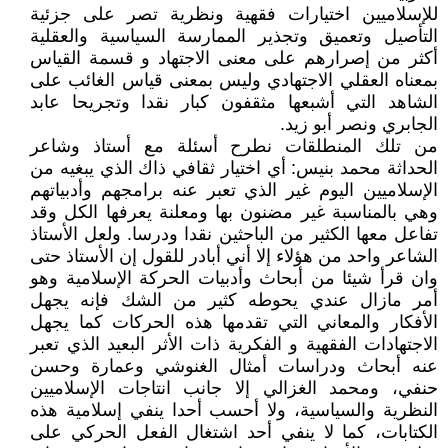
للإسلاميين اختيارات فقهية ونظرية تصر على جزئية
التأصيل وتعميق وتجذير الممارسة السياسية والعقلية
أكثر من إصرارهم على معنى الاجتهاد و قسمة القياس
بمعناه العقلي الاجتهادي وليس بمعنى قياس الغائب على
الشاهد التي أشبعها مثقفون كبار نقدا وتجريحا عابد
الجابري ونصر أبو زيد.
من تلك المنطلقات نطرح أسئلة مع أستاذ وشاعر
الحداثة محمد بنيس: أي اختيار ثقافي ذاك الذي يبغيه من
الإسلاميين اليوم غير الذي تعبر عنه برامجهم وأدبياتهم
وهي بالمناسبة غير مضنون بها ومعلنة يعرفها الكل وقد
تفاعل معها الكثير من الباحثين نقدا ودرسا. ولعل الأستاذ
الشاعر واحد من هؤلاء إلا أني أبادر للقول إن الأستاذ حتى
وان قرأ شيئا من أبحاث وأدبيات الحركة الإسلامية وهو
أمر مازال عندي يحوطه كثير من الشك فإنه يجهل
الأفكار والمعاني التي تقدمها هذه الحركات كما يجهل
الاجتهادات الفقهية و الفكرية ذات الأثر البعيد الذي تعبر
عنه أبحاث ودراسات أمثال الغنوشي وعمارة وحسن
حنفي، ومحمد الغزالي إلا جانب انتاجات الإسلاميين
النظرية والسياسية، ولا أحسب أحدا ينفي إسلامية هذه
الكتابات، كما لا ينفي أحد اشتغال الفعل الحركي على