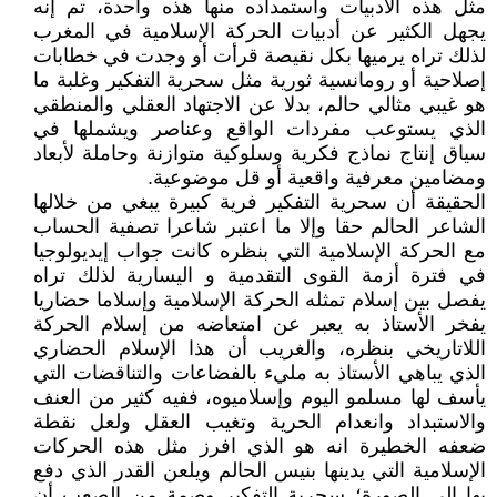
مثل هذه الأدبيات واستمداده منها هذه واحدة، تم إنه
يجهل الكثير عن أدبيات الحركة الإسلامية في المغرب
لذلك تراه يرميها بكل نقيصة قرأت أو وجدت في خطابات
إصلاحية أو رومانسية ثورية مثل سحرية التفكير وغلبة ما
هو غيبي مثالي حالم، بدلا عن الاجتهاد العقلي والمنطقي
الذي يستوعب مفردات الواقع وعناصر ويشملها في
سياق إنتاج نماذج فكرية وسلوكية متوازنة وحاملة لأبعاد
ومضامين معرفية واقعية أو قل موضوعية.
الحقيقة أن سحرية التفكير فرية كبيرة يبغي من خلالها
الشاعر الحالم حقا وإلا ما اعتبر شاعرا تصفية الحساب
مع الحركة الإسلامية التي بنظره كانت جواب إيديولوجيا
في فترة أزمة القوى التقدمية و اليسارية لذلك تراه
يفصل بين إسلام تمثله الحركة الإسلامية وإسلاما حضاريا
يفخر الأستاذ به يعبر عن امتعاضه من إسلام الحركة
اللاتاريخي بنظره، والغريب أن هذا الإسلام الحضاري
الذي يباهي الأستاذ به مليء بالفضاعات والتناقضات التي
يأسف لها مسلمو اليوم وإسلاميوه، ففيه كثير من العنف
والاستبداد وانعدام الحرية وتغيب العقل ولعل نقطة
ضعفه الخطيرة انه هو الذي افرز مثل هذه الحركات
الإسلامية التي يدينها بنيس الحالم ويلعن القدر الذي دفع
بها إلى الصورة؛ سحرية التفكير وصمة من الصعب أن