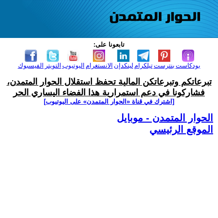
تابعونا على:
بودكاست
بنترست
تيلكرام
لينكدإن
الانستغرام
اليوتيوب
التويتر
الفيسبوك
تبرعاتكم وتبرعاتكن المالية تحفظ استقلال الحوار المتمدن،
فشاركونا في دعم استمرارية هذا الفضاء اليساري الحر
[اشترك في قناة ‫«الحوار المتمدن» على اليوتيوب]
الحوار المتمدن - موبايل
الموقع الرئيسي