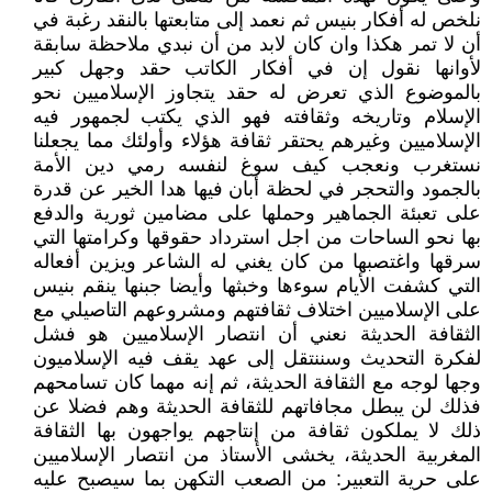
نلخص له أفكار بنيس ثم نعمد إلى متابعتها بالنقد رغبة في
أن لا تمر هكذا وان كان لابد من أن نبدي ملاحظة سابقة
لأوانها نقول إن في أفكار الكاتب حقد وجهل كبير
بالموضوع الذي تعرض له حقد يتجاوز الإسلاميين نحو
الإسلام وتاريخه وثقافته فهو الذي يكتب لجمهور فيه
الإسلاميين وغيرهم يحتقر ثقافة هؤلاء وأولئك مما يجعلنا
نستغرب ونعجب كيف سوغ لنفسه رمي دين الأمة
بالجمود والتحجر في لحظة أبان فيها هدا الخير عن قدرة
على تعبئة الجماهير وحملها على مضامين ثورية والدفع
بها نحو الساحات من اجل استرداد حقوقها وكرامتها التي
سرقها واغتصبها من كان يغني له الشاعر ويزين أفعاله
التي كشفت الأيام سوءها وخبثها وأيضا جبنها ينقم بنيس
على الإسلاميين اختلاف ثقافتهم ومشروعهم التاصيلي مع
الثقافة الحديثة نعني أن انتصار الإسلاميين هو فشل
لفكرة التحديث وسننتقل إلى عهد يقف فيه الإسلاميون
وجها لوجه مع الثقافة الحديثة، ثم إنه مهما كان تسامحهم
فذلك لن يبطل مجافاتهم للثقافة الحديثة وهم فضلا عن
ذلك لا يملكون ثقافة من إنتاجهم يواجهون بها الثقافة
المغربية الحديثة، يخشى الأستاذ من انتصار الإسلاميين
على حرية التعبير: من الصعب التكهن بما سيصبح عليه