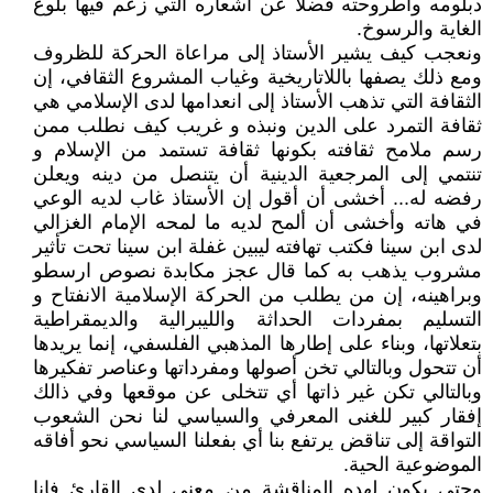
دبلومه وأطروحته فضلا عن أشعاره التي زعم فيها بلوغ
الغاية والرسوخ.
ونعجب كيف يشير الأستاذ إلى مراعاة الحركة للظروف
ومع ذلك يصفها باللاتاريخية وغياب المشروع الثقافي، إن
الثقافة التي تذهب الأستاذ إلى انعدامها لدى الإسلامي هي
ثقافة التمرد على الدين ونبذه و غريب كيف نطلب ممن
رسم ملامح ثقافته بكونها ثقافة تستمد من الإسلام و
تنتمي إلى المرجعية الدينية أن يتنصل من دينه ويعلن
رفضه له... أخشى أن أقول إن الأستاذ غاب لديه الوعي
في هاته وأخشى أن ألمح لديه ما لمحه الإمام الغزالي
لدى ابن سينا فكتب تهافته ليبين غفلة ابن سينا تحت تأثير
مشروب يذهب به كما قال عجز مكابدة نصوص ارسطو
وبراهينه، إن من يطلب من الحركة الإسلامية الانفتاح و
التسليم بمفردات الحداثة والليبرالية والديمقراطية
بتعلاتها، وبناء على إطارها المذهبي الفلسفي، إنما يريدها
أن تتحول وبالتالي تخن أصولها ومفرداتها وعناصر تفكيرها
وبالتالي تكن غير ذاتها أي تتخلى عن موقعها وفي ذالك
إفقار كبير للغنى المعرفي والسياسي لنا نحن الشعوب
التواقة إلى تناقض يرتفع بنا أي بفعلنا السياسي نحو أفاقه
الموضوعية الحية.
وحتى يكون لهده المناقشة من معنى لدى القارئ فانا