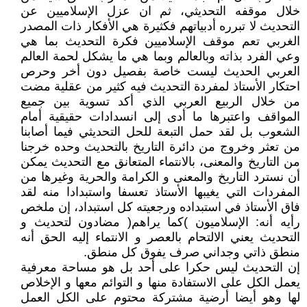
خلال موقفه التحديثي، ثم ان عزل الإسلاميين عن
التحديث لا تبرره أدبياتهم فكثيرة هي الأفكار ذات المصدر
الغربي تعم موقف الإسلاميين فكرة التحديث بما هي
وعي الفرد بذاته وبالعالم وبما هي ما يشكل لحمة العالم
العربي الحديث ليست خاصة بفصيل دون أخر وحرص
احتكار الأستاذ لمفردة التحديث فيه كثير من عقلية مضت
من خلال الربيع العربي الذي أكد تسوية بين جميع
المواقف واعتبرها ما أدى إلى انسدادات حقيقية أمام
الشعوب بل لقد حمل التبعة للحل التحديثي فيما أصابنا
من تعثر وخروج من دائرة التاريخ بالتحديث وحده خرجنا
من التاريخ والمعنى، بالانتماء المتعانق مع التحديث يمكن
أن نسترد التاريخ والمعنى و الكرامة والحرية وغيرها من
المفردات التي يغيبها الأستاذ تعسفا واستبدادا منه لقد
فاق الأستاذ في استبداده ورجعيته كل استبداد، إن ملخص
رأيه أنه: الإسلاميون )كما يراهم( مضادون لتحديث و
التحديث يعني الالتحام بالعصر و الانتماء إليه الحق أنه
منطق ذاتي وجداني صرف يفوق كل منطق.
إن التحديث ليس حكرا على أحد بل هو مساحة معرفية
يعمل الكل على الاستفادة منها و التوائم معها و الإخلاص
لها وهو أيضا أرضية مشتركة محتوم على الكل العمل