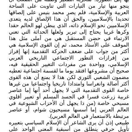
ينجو منها تيار من التيارات التي تناوبت على الساحة
العربية والإسلامية، فلم يصر محمد بنيس على إلصاقها
تحديدا بالإسلاميين، والحق أن هذا الإلصاق لديه يتعدى
الإسلاميين نحو الإسلام ذاته، الذي يبطن لهو الحالم حقدا
وكرها غريبا يحتاج إلى تبرير ولعلها الحداثة التي تعني
الارتماء في حضن المستقبل هي من أملى مثل هذا
الموقف على الأستاذ محمد، ثم إن القوى الإسلامية هي
أكثر من جواب على ضعف الحركة التقدمية إنها إفراز
من إفرازات التطور الاجتماعي التاريخي العربي
الإسلامي، وواحدة من مفردات التغيير الحقيقية فيه،
صحيح أن مشروعها افتقد يوما ما لقسمة اجتماعية تعطيه
مضمون الشعبي الثوري لكن هذا لا يمنع أن هذه القوى
أكثر أصالة وانغراسا وامتدادا تاريخيا واجتماعيا من غيرها
خاصة القوى التقدمية التي لا يجهل أحد أنها إما عناصر
غربية زرعت قسرا في الجسد المسلم أو تعبير أقلوي
مسيحي خاصة (من ذا يجهل أن الأحزاب الشيوعية في
العالم العربي إما أسسها مسيحيون شوام، أو عناصر
مرتبطة بالاستعمار في العالم العربي).
طبيعي إذن أن يرى الشاعر أن الإسلام السياسي بتعبيره
تأويل حرفي ينطلق من أسبقية المعنى الواحد على