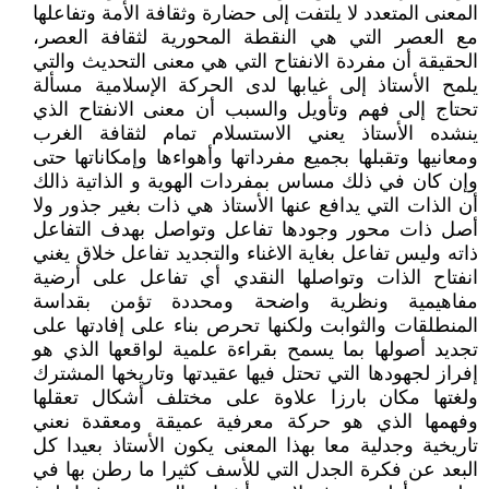
المعنى المتعدد لا يلتفت إلى حضارة وثقافة الأمة وتفاعلها
مع العصر التي هي النقطة المحورية لثقافة العصر،
الحقيقة أن مفردة الانفتاح التي هي معنى التحديث والتي
يلمح الأستاذ إلى غيابها لدى الحركة الإسلامية مسألة
تحتاج إلى فهم وتأويل والسبب أن معنى الانفتاح الذي
ينشده الأستاذ يعني الاستسلام تمام لثقافة الغرب
ومعانيها وتقبلها بجميع مفرداتها وأهواءها وإمكاناتها حتى
وإن كان في ذلك مساس بمفردات الهوية و الذاتية ذالك
أن الذات التي يدافع عنها الأستاذ هي ذات بغير جذور ولا
أصل ذات محور وجودها تفاعل وتواصل بهدف التفاعل
ذاته وليس تفاعل بغاية الاغناء والتجديد تفاعل خلاق يغني
انفتاح الذات وتواصلها النقدي أي تفاعل على أرضية
مفاهيمية ونظرية واضحة ومحددة تؤمن بقداسة
المنطلقات والثوابت ولكنها تحرص بناء على إفادتها على
تجديد أصولها بما يسمح بقراءة علمية لواقعها الذي هو
إفراز لجهودها التي تحتل فيها عقيدتها وتاريخها المشترك
ولغتها مكان بارزا علاوة على مختلف أشكال تعقلها
وفهمها الذي هو حركة معرفية عميقة ومعقدة نعني
تاريخية وجدلية معا بهذا المعنى يكون الأستاذ بعيدا كل
البعد عن فكرة الجدل التي للأسف كثيرا ما رطن بها في