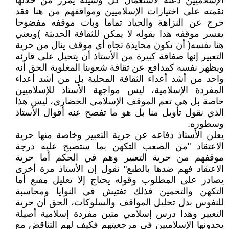
الإسلاميين دعته لاستعمال كل وسيلة يمرر من خلالها
نقمته على اختيارات الإسلاميين ومواقفهم من هنا فقد
خرج عن النزاهة والحياد تماما وبات موقفه مفضوحا
يفسر موقفه هذا بقوله لا يمكن للثقافة الحديثة )ويعني
هنا نفسه( أن تكون محايدة تجاه أي موقف ينال من حرية
التعبير إنها صفاقة كبيرة من الأستاذ أن يتحيل على قارئه
ويظهر نفسه كمدافع عن ثقافة شعوبنا المغلوبة الحق أنه
واحد من أشد أعداء الثقافة المحلية بل من أشد أعداء
المفردة الإسلامية، ليس مواجهة الأستاذ للإسلاميين
خاصة بل هي تعم الموقف الإسلامي الحضاري، ليس هذا
الذي نقول تأويل منا بل هو ما تفصح عنه أقوال الأستاذ
وسطوره.
يعلن الأستاذ دفاعه عن حرية التعبير وخاصة منها حرية
الاعتقاد "من الصعب التكهن بما ستصبح عليه درجة
موقفهم من حرية التعبير وهم في الحكم أما حرية
الاعتقاد فهم ضدها بالطبع" نقول إن الأستاذ مرة أخرى
يصادر على المطلوب وقوله يحتاج إلا تعليل مقنع أما
التكهن والتخمين فذلك تفتيش في النوايا ومحاسبة
للنفوس بدل تحليل المواقف والسلوكات، الحق أن حرية
التعبير وهذا درس إسلامي متين مفردة إسلامية أصيلة
يجدونها الإسلاميين في مرجعيتهم فكيف لهم التناقض مع