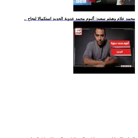
.. محمد علام وهيثم سعيد: ألبوم محمد عدوية الجديد استكمالا لنجاح