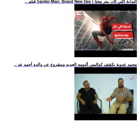
.. فيلم Spider-Man: Brand New Day | البداية اللي كان بيتر محتا
.. محمد عدوية يكشف كواليس ألبومه الجديد ومشروع عن والده أحمد عد