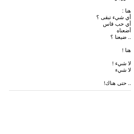
هنا :
أي شيء تبقى ؟
أي حب قاس
أضعناه
.. ضيعنا ؟
هنا !
لا شيء !
لا شيء
.. حتى هناك!