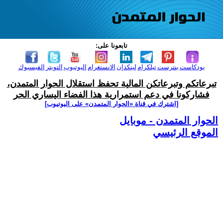
تابعونا على:
بودكاست
بنترست
تيلكرام
لينكدإن
الانستغرام
اليوتيوب
التويتر
الفيسبوك
تبرعاتكم وتبرعاتكن المالية تحفظ استقلال الحوار المتمدن،
فشاركونا في دعم استمرارية هذا الفضاء اليساري الحر
[اشترك في قناة ‫«الحوار المتمدن» على اليوتيوب]
الحوار المتمدن - موبايل
الموقع الرئيسي