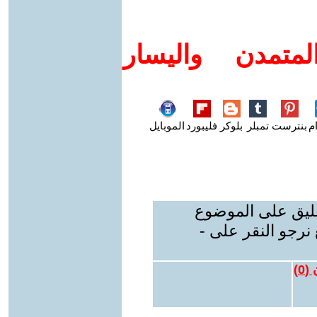
متمدن واليسار
م
بنترست
تمبلر
بلوكر
فليبورد
الموبايل
عليق على الموضوع
نرجو النقر على -
 (
0
)