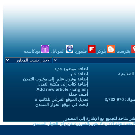
بنترست
بلوكر
فليبورد
الموبايل
بودكاست
اضافة موضوع جديد
التضامنية
اضافة خبر
إضافة يوتيوب-فلم إلى يوتيوب التمدن
إضافة كتاب إلى مكتبة التمدن
Add new article - English
أضف حملة
3,732,97
تعديل الموقع الفرعي للكاتب-ة
ابحث في موقع الحوار المتمدن
شر متاحة للجميع مع الإشارة إلى المصدر
ضاء هيئة الادارة لا تعبر بالضرورة عن رأي الحوار المتمدن