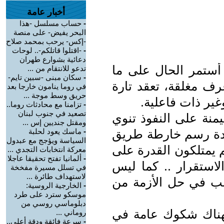
أخبار عامة
-
حساب مسلسل -هذا
البحر يفيض- على منصة
-إكس- يرحب بمحمد صلاح
-
-اقتلوا قاتلكم-.. لوحات
دعائية بشوارع طهران
ن أستمر الحال على ما
تدعو للانتقام من ...
-
سكان مبنى -سبين تايم-
رف مغلقة، تعقد تارة
في روما ينامون خارجا بعد
حريق وسط موجة ...
ير ذات فاعلية.
-
تزامنا مع محادثات روما..
تصعيد في جنوب لبنان
منة على النفوذ تنوي
ومقتل جنديين إس ...
ادة رسم خارطة طريق
-
ماسك يعود لحلبة
السياسة ويؤجج مع عبدول
م يمتلكون القدرة على
معركة انتخابات التجدي ...
-
ألمانيا تفتح تحقيقا عاجلا
الاستقرار .. كما ليس
في تسلل مسيرة مفخخة
لاستهداف طائرة ...
غب في حل الأزمة من
-
الخارجية الروسية:
موسكو سترد على طرد
دبلوماسي روسي من
 فهناك شكوك عامة في
روماني ...
-
سرعة فائقة ودقة أعلى..