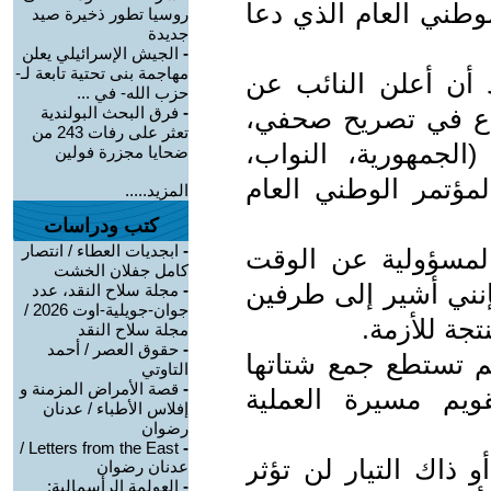
الوطني العام الذي دعا
روسيا تطور ذخيرة صيد
جديدة
-
الجيش الإسرائيلي يعلن
مهاجمة بنى تحتية تابعة لـ-
د أن أعلن النائب عن
حزب الله- في ...
ياع في تصريح صحفي،
-
فرق البحث البولندية
تعثر على رفات 243 من
الجمهورية، النواب،
ضحايا مجزرة فولين
لمؤتمر الوطني العام
المزيد.....
كتب ودراسات
-
ابجديات العطاء / انتصار
المسؤولية عن الوقت
كامل جفلان الخشت
فإنني أشير إلى طرفين
-
مجلة سلاح النقد، عدد
جوان-جويلية-اوت 2026 /
تجة للأزمة.
مجلة سلاح النقد
-
حقوق العصر / أحمد
لم تستطع جمع شتاتها
التاوتي
-
قصة الأمراض المزمنة و
يم مسيرة العملية
إفلاس الأطباء / عدنان
رضوان
Letters from the East /
-
 ذاك التيار لن تؤثر
عدنان رضوان
-
العولمة الرأسمالية: