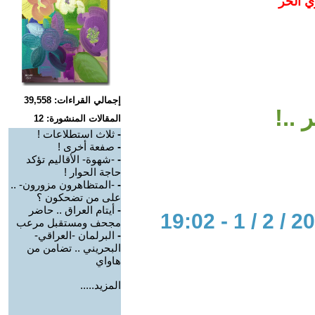
ي الحر
إجمالي القراءات: 39,558
 ..!
المقالات المنشورة: 12
-
ثلاث استطلاعات !
-
صفعة أخرى !
-
-شهوة- الأقاليم تؤكد
حاجة الحوار !
-
-المتظاهرون مزورون- ..
على من تضحكون ؟
-
أيتام العراق .. حاضر
مجحف ومستقبل مرعب
-
البرلمان -العراقي-
البحريني .. تضامن من
هاواي
المزيد.....