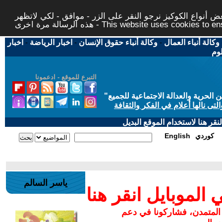
 أنواع الكوكيز نرجو النقر على الزر - موافق - لكي لاتظهر
This website uses cookies to ensure you ge
وكالة أنباء العمال
-
وكالة أنباء حقوق الإنسان
-
اخبار الرياضة
-
اخبار
لوم
التبرع للموقع - ادعمونا
حرية والعدالة الاجتماعية للجميع
"
تى نالها أعلام في الفكر والثقافة
قر هنا لاستخدام الموقع البديل
كوردي
English
ياسر السالم
لموبايل انقر هنا
 المتمدن، فشاركونا في دعم