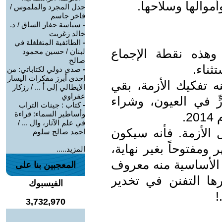
أموالها وسلاحها.
جدل المجرد والملموس /
فاخر جاسم
-
سياسة حفار الساق / د.
خالد زغريت
-
الطائفية المتغلغلة في
وهذه نقطة الإجماع
لبنان / حسين محمود
صالح
ثناء.
-
صدى دولي لكتاباتي: من
إحدى أبرز مفكرات اليسار
ه تفكيك الأزمة، بقي
الإيطالي إلى أ ... / رزكار
عقراوي
 في العيون، وشراء
-
كتاب : جينات التراب
وأساطير السماء: قراءة
.
في علم الآثار، وال ... /
ل الأزمة. فأنه سيكون
احمد صالح سلوم
ر ومفتوحاً بغير نهاية،
المزيد.....
 الأساسية منه معروف
المعجبين بنا على
ها التفنن في تخدير
الفيسبوك
!
3,732,970