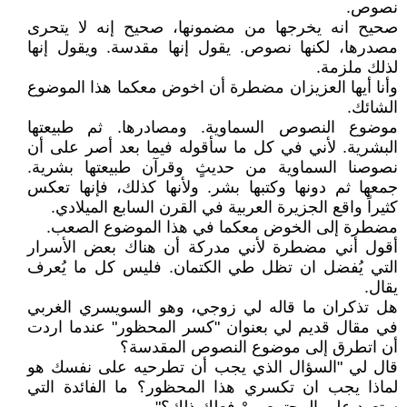
نصوص.
صحيح انه يخرجها من مضمونها، صحيح إنه لا يتحرى
مصدرها، لكنها نصوص. يقول إنها مقدسة. ويقول إنها
لذلك ملزمة.
وأنا أيها العزيزان مضطرة أن اخوض معكما هذا الموضوع
الشائك.
موضوع النصوص السماوية. ومصادرها. ثم طبيعتها
البشرية. لأني في كل ما سأقوله فيما بعد أصر على أن
نصوصنا السماوية من حديثٍ وقرآن طبيعتها بشرية.
جمعها ثم دونها وكتبها بشر. ولأنها كذلك، فإنها تعكس
كثيراً واقع الجزيرة العربية في القرن السابع الميلادي.
مضطرة إلى الخوض معكما في هذا الموضوع الصعب.
أقول أني مضطرة لأني مدركة أن هناك بعض الأسرار
التي يُفضل ان تظل طي الكتمان. فليس كل ما يُعرف
يقال.
هل تذكران ما قاله لي زوجي، وهو السويسري الغربي
في مقال قديم لي بعنوان "كسر المحظور" عندما اردت
أن اتطرق إلى موضوع النصوص المقدسة؟
قال لي "السؤال الذي يجب أن تطرحيه على نفسك هو
لماذا يجب ان تكسري هذا المحظور؟ ما الفائدة التي