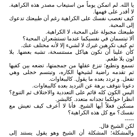
يا الله. لم اتمكن يوماً من استيعاب مصدر هذه الكراهية.
لا أقدر على فهمها.
كيف تغصب نفسك على الكراهية رغم أن طبيعتك تدعوك
إلى المحبة.
طبيعتك مجبولة على المحبة، لا الكراهية.
ألا تبتسمان في نفسيكما عندما تستشعران المحبة؟
ثم كيف تكرهين غيرك لا لشيء إلا لأنه مختلف عنك.
كأن علينا أن نكون هياكل مستنسخة، تشبه بعضها. بلا
لون بلا طعم.
تسمع وتطيع؛ تنزع عقلها من جمجمتها، تضعه بين كفيها
ثم تقدمه راضية لشيخها الكاره، وتبتسم خجلى وهي
تفعل. و تردد بعده ما يقول. كالببغاوات.
دعونا نتوقف برهة عن الترديد بعده كالببغاوات.
اليس الكون كله قائم على التعددية والاختلاف ثم التنوع؟
انظرا حولكما تجدانه متعدد. كالبشر.
مسكين فعلاً أيها الشيخ. فأنا لا أعرف كيف تعيش مع
نفسك؟ مع كل هذه الكراهية؟
-----
لكن الشيخ قال.
والمشكلة؛ المشكلة أن الشيخ وهو يقول يستند إلى