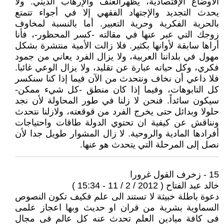
الأوضاع الإقتصادية، يظهرالعنف والإرهاب الديني. ولا
يحدث التجديد والإجتهاد الفقهي إلا في أجواء تتمتع
بالحرية الفكرية وحرية التعبير. أما بالنسبة لمخاوف
زوجك التي عبر عنها في مقالته -كسر المحظور-، فأنا
أراها سابقة لأوانها بكثير. فلا زالت الأمية منتشرة بشكل
مهول في بلداننا العربية، ولا يزال الفرد يعاني من جمود
فكري، وكل حياته عبارة عن تقليد، ولا يزال الوعي غائبا.
فلا داعي أن نخاف ونتحدث من الآن فيما إذا كنا سنكسر
كل التابوهات، وفيما إذا كان منطق -كل شيء ممكن-
سيكون سائداً. فنحن لا زلنا في طور المحاولة لأن نجد
حلولا وبدائل حتى يخرج الفرد من قوقعته، ولازلنا نتحدث
ونناقش عن كيفية ان تحتوي الدولة طاقات واحتياجات
أفرادها المادية والروحية. لا زال المشوار طويل جدا لأن
نصل إلى المرحلة التي يتحدث هو عنها.
15 - زخرف القول غرورا
خالد عبد الفتاح ( 2012 / 2 / 11 - 15:34 )
دعوة باطلة خبيثة لا تستند الى علم فكيف تكون النصوص
السماوية بشرية من قران او حديث وبها اعجاز علمى
فى كافة ميادين العلم تحدث عنه كل عالم فى مجال