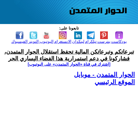
تابعونا على:
بودكاست
بنترست
تيلكرام
لينكدإن
الانستغرام
اليوتيوب
التويتر
الفيسبوك
تبرعاتكم وتبرعاتكن المالية تحفظ استقلال الحوار المتمدن،
فشاركونا في دعم استمرارية هذا الفضاء اليساري الحر
[اشترك في قناة ‫«الحوار المتمدن» على اليوتيوب]
الحوار المتمدن - موبايل
الموقع الرئيسي