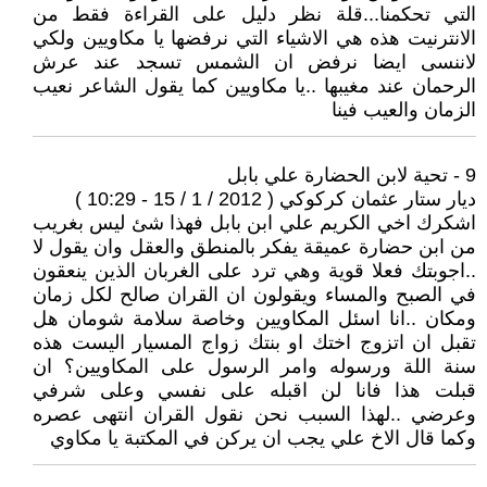
التي تحكمنا...قلة نظر دليل على القراءة فقط من
الانترنيت هذه هي الاشياء التي نرفضها يا مكاويين ولكي
لاننسى ايضا نرفض ان الشمس تسجد عند عرش
الرحمان عند مغيبها ..يا مكاويين كما يقول الشاعر نعيب
الزمان والعيب فينا
9 - تحية لابن الحضارة علي بابل
ديار ستار عثمان كركوكي ( 2012 / 1 / 15 - 10:29 )
اشكرك اخي الكريم علي ابن بابل فهذا شئ ليس بغريب
من ابن حضارة عميقة يفكر بالمنطق والعقل وان يقول لا
..اجوبتك فعلا قوية وهي ترد على الغربان الذين ينعقون
في الصبح والمساء ويقولون ان القران صالح لكل زمان
ومكان ..انا اسئل المكاويين وخاصة سلامة شومان هل
تقبل ان اتزوج اختك او بنتك زواج المسيار اليست هذه
سنة اللة ورسوله وامر الرسول على المكاويين؟ ان
قبلت هذا فانا لن اقبله على نفسي وعلى شرفي
وعرضي ..لهذا السبب نحن نقول القران انتهى عصره
وكما قال الاخ علي يجب ان يركن في المكتبة يا مكاوي