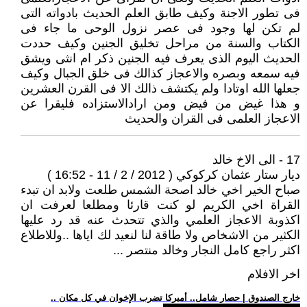
فى تطور الاجنة وكيف طابق العلم الحديث بادواته التى
لم تكن لها وجود فى عصر نزول الوحى ما جاء فى
الكتاب والسنة من مراحل تخليق الجنين وكيف حددت
الحديث اليوم الذى يعرف فيه الجنين ذكر ام انثى ويشق
فيه سمعه وبصره والاعجاز كذالك فى خلق الجبال وكيف
جعلها الله اوتادا ولم يكتشف ذالك الا فى القرن العشرين
و هذا غيض من فيض ومن ارادالاستزاده فليقرا عن
الاعجاز العلمى فى القران والحديث
17 - الى الاخ خالد
ديار ستار عثمان كركوكي ( 2012 / 2 / 11 - 16:52 )
صباح الخير اخي خالد اصحة الشمس طلعت ولابد ان تبدء
القراة اخي الكريم لو كنت قارئا ومطلعا لعرفت ان
اكذوبة الاعجاز العلمي والذي تتحدث عنه قد رد عليها
الكثير من الاشخاص ولا طاقة لنا لنعيد لك اياها ..وللاطلاع
اكثر راجع كامل النجار وخالد منتصر ...
اخر الافلام
.. خارج الصندوق | حصار شامل.. أميركا تضرب الإخوان في كل مكان