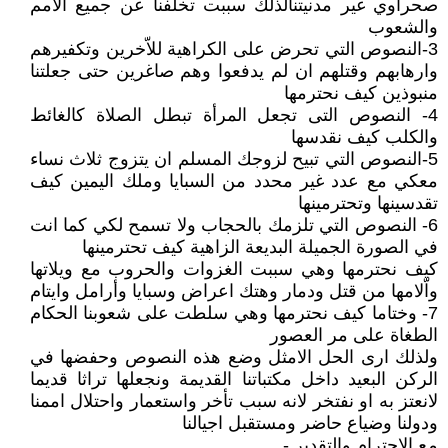
صحراوي غير مدنيتنالذلك سببت تخلفنا عن جميع الامم
والشعوب
3-النصوص التي تحرض على الكراهية للاّخرين وتكفيرهم
وارهابهم وقتلهم ان لم يدفعوا وهم صاغرين حتى جعلتنا
منبوذين كيف نحترمها
4- النصوص التى تجعل المرأة تبطل الصلاة كالغائط
والكلب كيف نقدسها
5-النصوص التي تبيح لزوجك المسلم ان يتزوج ثلاث نساء
معكي مع عدد غير محدد من السبايا وملك اليمين كيف
تقدسينها وتحترمينها
6- النصوص التي تلزمك بالحجاب ولا تسمح لكي كما انت
في الصورة الجميلة البديعة الزاهية كيف تحترمينها
كيف نحترمها وهي سببت الغزوات والحروب مع ويلاتها
واّلامها من قتل ودمار وهتك اعراض وسبايا وأرامل وايتام
7- وختاما كيف نحترمها وهي سلطت على شعوبنا الحكام
الطغاة على مر العصور
ولذلك ارى الحل الامثل وضع هذه النصوص وحفضها في
الركن البعيد داخل مكتباتنا القديمة ونجعلها تراثا قديما
لانعتز به او نفتخر لانه سبب تأخر واستعمار واحتلال اممنا
ودولنا وضياع حاضر ومستقبل اجيالنا
مع الاحترام والتقدير -