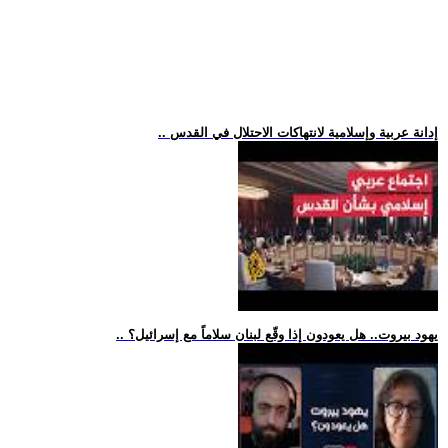
.. إدانة عربية وإسلامية لانتهاكات الاحتلال في القدس
.. يهود بيروت.. هل يعودون إذا وقّع لبنان سلاماً مع إسرائيل؟