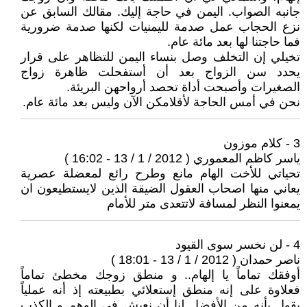
جانبه الصواب. اليمن في حاجة إليك. مقالك السابق عن
نزع الحجاب عمل صدمة لليمنيات لكنها صدمة ضرورية
فما حاجتنا لها بعد مائة عام.
تخيلي إن التخلف وصل بنساء اليمن للتظاهر على قرار
يحدد سن الزواج بعد أن أستفحلت ظاهرة زواج
الصغيرات وأصبحت أداة تحصد أرواحهن البريئة.
نحن في أمس الحاجة لأقلامكن الآن وليس بعد مائة عام.
3 - كلام موزون
ياسر كاظم المعموري ( 2012 / 1 / 13 - 16:02 )
تحياتي للأخت الهام مانع وطرح رائع لمعضلة عصرية
يعاني منها اصحاب العقول الضيقة الذين لايستطيعون ان
يمعنوا النظر لمسافة لاتتعدى متر للأمام
4 - لن نخسر سوى القيود
ناصر حمدان ( 2012 / 1 / 13 - 18:01 )
أوفقك تماماً يا إلهام.. و منطق زوجك مخطئ تماماً
فعلاوة على إنه منطق إستعلائي بطبيعته إذ أنه عملياً
يقول بأنه من الأفضل لنا أن نعيش في الوهم و الكذب