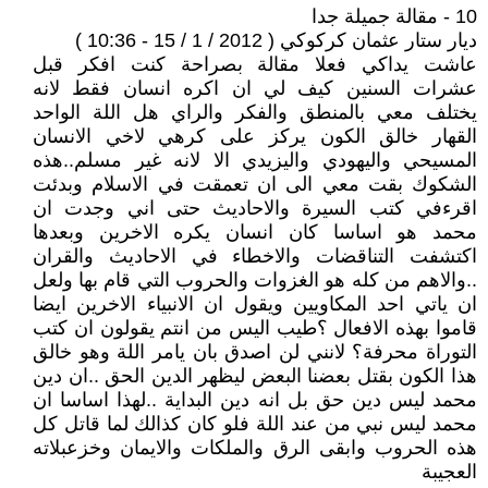
10 - مقالة جميلة جدا
ديار ستار عثمان كركوكي ( 2012 / 1 / 15 - 10:36 )
عاشت يداكي فعلا مقالة بصراحة كنت افكر قبل
عشرات السنين كيف لي ان اكره انسان فقط لانه
يختلف معي بالمنطق والفكر والراي هل اللة الواحد
القهار خالق الكون يركز على كرهي لاخي الانسان
المسيحي واليهودي واليزيدي الا لانه غير مسلم..هذه
الشكوك بقت معي الى ان تعمقت في الاسلام وبدئت
اقرءفي كتب السيرة والاحاديث حتى اني وجدت ان
محمد هو اساسا كان انسان يكره الاخرين وبعدها
اكتشفت التناقضات والاخطاء في الاحاديث والقران
..والاهم من كله هو الغزوات والحروب التي قام بها ولعل
ان ياتي احد المكاويين ويقول ان الانبياء الاخرين ايضا
قاموا بهذه الافعال ؟طيب اليس من انتم يقولون ان كتب
التوراة محرفة؟ لانني لن اصدق بان يامر اللة وهو خالق
هذا الكون بقتل بعضنا البعض ليظهر الدين الحق ..ان دين
محمد ليس دين حق بل انه دين البداية ..لهذا اساسا ان
محمد ليس نبي من عند اللة فلو كان كذالك لما قاتل كل
هذه الحروب وابقى الرق والملكات والايمان وخزعبلاته
العجيبة