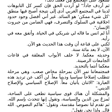
ستعود على المجتمع مِنْ فعلك ذلك؟"
ثم أردف جاداً:" لو أردت الحق فإن كسر كل التابوهات
لدينا في المجتمع الغربي أدى إلى نتيجة أصبح فيها منطق
‘كل شيء ممكن‘ هو السائد. غير أني أفضل وجود حدود
اخلاقية في السلوك والتصرف، فهي الضامن من جبروت
الإنسان".
أنا لم انس ما قاله لي شريكي في الحياة. وأتفق معه في
رأيه.
لكني على قناعة أن وقت هذا الحديث هو الآن.
الآن، لا بعد مائة سنة.
وحديثه معكما. لا خلف الأبواب المغلقة في قاعات
الجامعات الرصينة.
معكما أنتما بالتحديد.
فمجتمعاتنا تمر الآن بمرحلة مخاض صعب. وهي مرحلة
تتطلب إصلاحاً سياسيا ودينياً معاً. لن أكف عن ترديد هذه
العبارة: "الاثنان يأتيان معاً. الإصلاح السياسي والإصلاح
الديني."
والمشكلة أن هناك قوى سياسية تطغى على الساحة،
تَمزجُ بين الدين والسياسة، وتقول إنها تتحدث بإسم الله.
ثم تقدم لنا نصوصاً مقدسة، وتقول: "هاكم النصوص. الله
قال. ولذا نحن نقول".