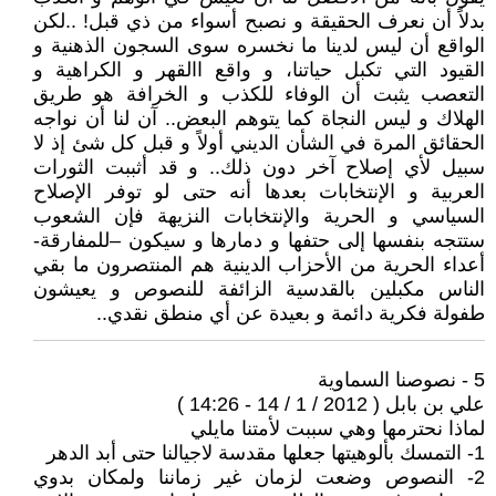
بدلاً أن نعرف الحقيقة و نصبح أسواء من ذي قبل! ..لكن
الواقع أن ليس لدينا ما نخسره سوى السجون الذهنية و
القيود التي تكبل حياتنا، و واقع االقهر و الكراهية و
التعصب يثبت أن الوفاء للكذب و الخرافة هو طريق
الهلاك و ليس النجاة كما يتوهم البعض.. آن لنا أن نواجه
الحقائق المرة في الشأن الديني أولاً و قبل كل شئ إذ لا
سبيل لأي إصلاح آخر دون ذلك.. و قد أثببت الثورات
العربية و الإنتخابات بعدها أنه حتى لو توفر الإصلاح
السياسي و الحرية والإنتخابات النزيهة فإن الشعوب
ستتجه بنفسها إلى حتفها و دمارها و سيكون –للمفارقة-
أعداء الحرية من الأحزاب الدينية هم المنتصرون ما بقي
الناس مكبلين بالقدسية الزائفة للنصوص و يعيشون
طفولة فكرية دائمة و بعيدة عن أي منطق نقدي..
5 - نصوصنا السماوية
علي بن بابل ( 2012 / 1 / 14 - 14:26 )
لماذا نحترمها وهي سببت لأمتنا مايلي
1- التمسك بألوهيتها جعلها مقدسة لاجيالنا حتى أبد الدهر
2- النصوص وضعت لزمان غير زماننا ولمكان بدوي