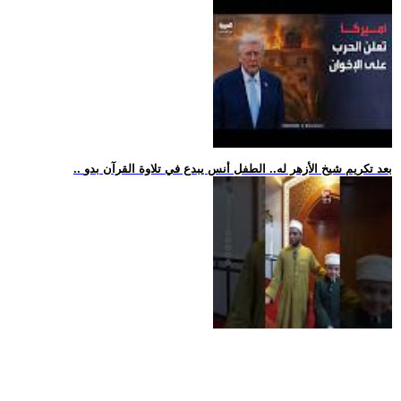
.. بعد تكريم شيخ الأزهر له.. الطفل أنس يبدع في تلاوة القرآن بدو