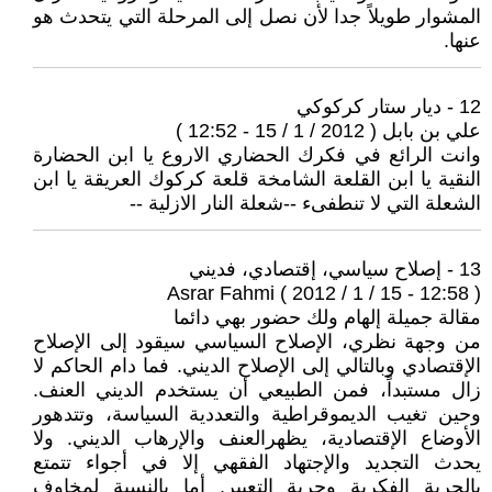
المشوار طويلاً جدا لأن نصل إلى المرحلة التي يتحدث هو
عنها.
12 - ديار ستار كركوكي
علي بن بابل ( 2012 / 1 / 15 - 12:52 )
وانت الرائع في فكرك الحضاري الاروع يا ابن الحضارة
النقية يا ابن القلعة الشامخة قلعة كركوك العريقة يا ابن
الشعلة التي لا تنطفىء --شعلة النار الازلية --
13 - إصلاح سياسي، إقتصادي، فديني
Asrar Fahmi ( 2012 / 1 / 15 - 12:58 )
مقالة جميلة إلهام ولك حضور بهي دائما
من وجهة نظري، الإصلاح السياسي سيقود إلى الإصلاح
الإقتصادي وبالتالي إلى الإصلاح الديني. فما دام الحاكم لا
زال مستبداً، فمن الطبيعي أن يستخدم الديني العنف.
وحين تغيب الديموقراطية والتعددية السياسة، وتتدهور
الأوضاع الإقتصادية، يظهرالعنف والإرهاب الديني. ولا
يحدث التجديد والإجتهاد الفقهي إلا في أجواء تتمتع
بالحرية الفكرية وحرية التعبير. أما بالنسبة لمخاوف