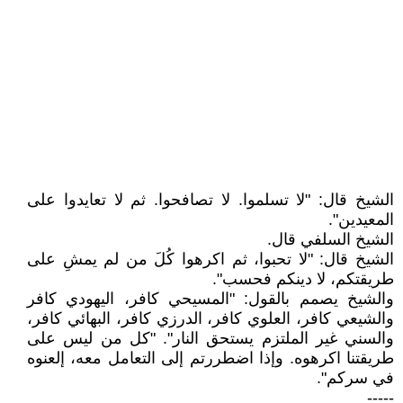
الشيخ قال: "لا تسلموا. لا تصافحوا. ثم لا تعايدوا على
المعيدين".
الشيخ السلفي قال.
الشيخ قال: "لا تحبوا، ثم اكرهوا كُلَ من لم يمشِ على
طريقتكم، لا دينكم فحسب".
والشيخ يصمم بالقول: "المسيحي كافر، اليهودي كافر
والشيعي كافر، العلوي كافر، الدرزي كافر، البهائي كافر،
والسني غير الملتزم يستحق النار". "كل من ليس على
طريقتنا اكرهوه. وإذا اضطررتم إلى التعامل معه، إلعنوه
في سركم".
-----