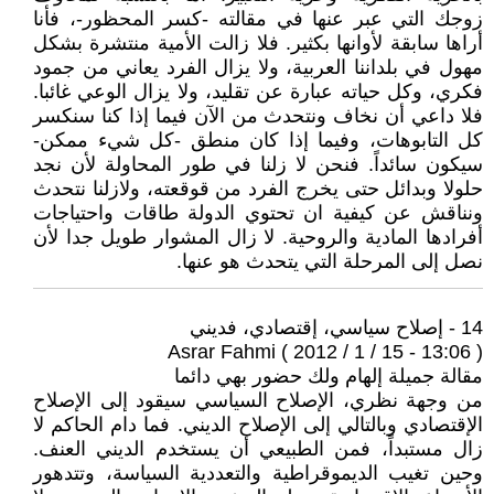
زوجك التي عبر عنها في مقالته -كسر المحظور-، فأنا
أراها سابقة لأوانها بكثير. فلا زالت الأمية منتشرة بشكل
مهول في بلداننا العربية، ولا يزال الفرد يعاني من جمود
فكري، وكل حياته عبارة عن تقليد، ولا يزال الوعي غائبا.
فلا داعي أن نخاف ونتحدث من الآن فيما إذا كنا سنكسر
كل التابوهات، وفيما إذا كان منطق -كل شيء ممكن-
سيكون سائداً. فنحن لا زلنا في طور المحاولة لأن نجد
حلولا وبدائل حتى يخرج الفرد من قوقعته، ولازلنا نتحدث
ونناقش عن كيفية ان تحتوي الدولة طاقات واحتياجات
أفرادها المادية والروحية. لا زال المشوار طويل جدا لأن
نصل إلى المرحلة التي يتحدث هو عنها.
14 - إصلاح سياسي، إقتصادي، فديني
Asrar Fahmi ( 2012 / 1 / 15 - 13:06 )
مقالة جميلة إلهام ولك حضور بهي دائما
من وجهة نظري، الإصلاح السياسي سيقود إلى الإصلاح
الإقتصادي وبالتالي إلى الإصلاح الديني. فما دام الحاكم لا
زال مستبداً، فمن الطبيعي أن يستخدم الديني العنف.
وحين تغيب الديموقراطية والتعددية السياسة، وتتدهور