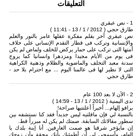
التعليقات
1 - نص عبقري
طارق حجي ( 2012 / 1 / 13 - 11:41 )
نص عبقري آخر بقلم مفكرة عقلها عامر بالنور والعلم
والإنسانية وتركب فى قطار التقدم الإنساني على خلاف
أمتها التى تركب على حمار يركض للخلف ولماض لم يكن
فى يوم من الأيام مجيدا ومزدهرا وانسانيا كما يروج
سدنة معبد التخلف والماضوية والظلام وذهنية الكراهية
التى لا نظير لها فى عالمنا اليوم ... مع احترام بلا حد -
طارق حجي
2 - الآن لا بعد 100 عام
ندى اليمنية ( 2012 / 1 / 13 - 14:59 )
برافو إلهام... أخيراً أعلنتيها صراحة!
بالنسبة لي فإن ماقلتيه ليس جديداً فقد كنا نستشفه بين
سطور مقالاتك السابقة. صمتك لم يكن له مبرراً قط.
إن مايؤخر شرقنا هو صمت العارفين. أنا إبنة بلدك يا
إلهام، وأسمحي لي أن أطمئنك بأنك محقة وأن زوجك