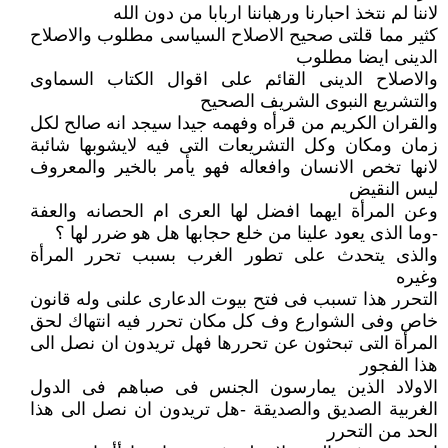
لاننا لم نتخذ احبارنا ورهباننا اربابا من دون الله
كثير مما قلتى صحيح الاصلاح السياسى مطلوب والاصلاح
الدينى ايضا مطلوب
والاصلاح الدينى القائم على اقوال الكتاب السماوى
والتشريع النبوى الشريف الصحيح
والقران الكريم من قرأه وفهمه جيدا سيجد انه صالح لكل
زمان ومكان وكل التشريعات التى فيه لايشوبها شائبة
لانها تخص الانسان وافعاله فهو يأمر بالخير والمعروف
ليس النقيض
وعن المرأة ايهما افضل لها العرى ام الحصانه والعفة
-وما الذى يعود علينا من خلع حجابها هل هو ضرر لها ؟
والذى يتحدث على تطور الغرب بسبب تحرر المرأة
وغيره
التحرر هذا تسبب فى فتح بيوت الدعارى علنى وله قانون
خاص وفى الشوارع وف كل مكان تحرر فيه انتهاك لحق
المرأة التى تبحثون عن تحررها فهل تريدون ان نصل الى
هذا الفجور
الاولاد الذين يمارسون الجنس فى صباهم فى الدول
الغربية الصديق والصديقة -هل تريدون ان نصل الى هذا
الحد من التحرر