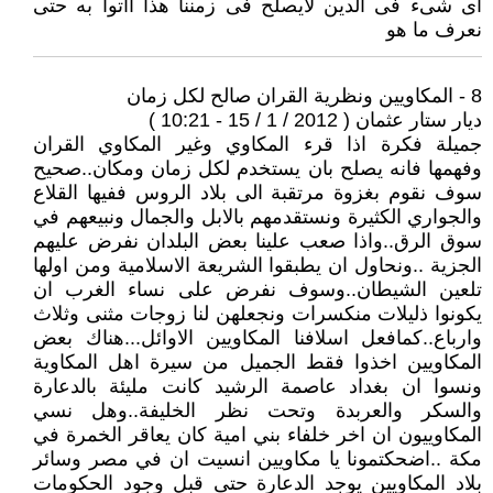
اى شىء فى الدين لايصلح فى زمننا هذا أأتوا به حتى
نعرف ما هو
8 - المكاويين ونظرية القران صالح لكل زمان
ديار ستار عثمان ( 2012 / 1 / 15 - 10:21 )
جميلة فكرة اذا قرء المكاوي وغير المكاوي القران
وفهمها فانه يصلح بان يستخدم لكل زمان ومكان..صحيح
سوف نقوم بغزوة مرتقبة الى بلاد الروس ففيها القلاع
والجواري الكثيرة ونستقدمهم بالابل والجمال ونبيعهم في
سوق الرق..واذا صعب علينا بعض البلدان نفرض عليهم
الجزية ..ونحاول ان يطبقوا الشريعة الاسلامية ومن اولها
تلعين الشيطان..وسوف نفرض على نساء الغرب ان
يكونوا ذليلات منكسرات ونجعلهن لنا زوجات مثنى وثلاث
وارباع..كمافعل اسلافنا المكاويين الاوائل...هناك بعض
المكاويين اخذوا فقط الجميل من سيرة اهل المكاوية
ونسوا ان بغداد عاصمة الرشيد كانت مليئة بالدعارة
والسكر والعربدة وتحت نظر الخليفة..وهل نسي
المكاوييون ان اخر خلفاء بني امية كان يعاقر الخمرة في
مكة ..اضحكتمونا يا مكاويين انسيت ان في مصر وسائر
بلاد المكاويين يوجد الدعارة حتى قبل وجود الحكومات