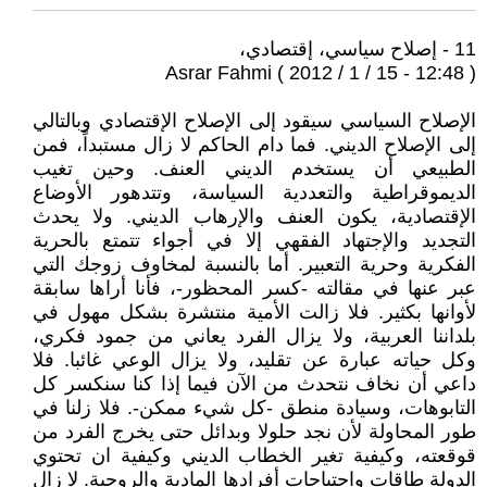
11 - إصلاح سياسي، إقتصادي،
Asrar Fahmi ( 2012 / 1 / 15 - 12:48 )
الإصلاح السياسي سيقود إلى الإصلاح الإقتصادي وبالتالي
إلى الإصلاح الديني. فما دام الحاكم لا زال مستبداً، فمن
الطبيعي أن يستخدم الديني العنف. وحين تغيب
الديموقراطية والتعددية السياسة، وتتدهور الأوضاع
الإقتصادية، يكون العنف والإرهاب الديني. ولا يحدث
التجديد والإجتهاد الفقهي إلا في أجواء تتمتع بالحرية
الفكرية وحرية التعبير. أما بالنسبة لمخاوف زوجك التي
عبر عنها في مقالته -كسر المحظور-، فأنا أراها سابقة
لأوانها بكثير. فلا زالت الأمية منتشرة بشكل مهول في
بلداننا العربية، ولا يزال الفرد يعاني من جمود فكري،
وكل حياته عبارة عن تقليد، ولا يزال الوعي غائبا. فلا
داعي أن نخاف نتحدث من الآن فيما إذا كنا سنكسر كل
التابوهات، وسيادة منطق -كل شيء ممكن-. فلا زلنا في
طور المحاولة لأن نجد حلولا وبدائل حتى يخرج الفرد من
قوقعته، وكيفية تغير الخطاب الديني وكيفية ان تحتوي
الدولة طاقات واحتياجات أفرادها المادية والروحية. لا زال