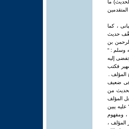
لحديث) ما
المتقدمين
انى ، كما
) ، حيث ضعَّف حديث
لرحمن بن
 وسلم : "
تفضى إليه
شهير فكتب
 فى ضعيف
ذا الحديث من
عل المؤلف
 عليه يبين
، ومفهوم
المؤلف ،