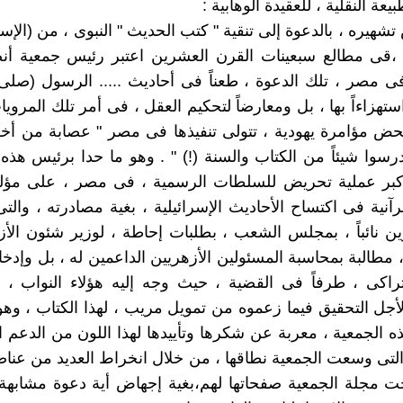
يره ، بالدعوة إلى تنقية " كتب الحديث " النبوى ، من (الإسرا
ا ،قى مطالع سبعينات القرن العشرين اعتبر رئيس جمعية أن
ى مصر ، تلك الدعوة ، طعناً فى أحاديث ..... الرسول (صلى 
تهزاءاً بها ، بل ومعارضاً لتحكيم العقل ، فى أمر تلك المرويا
حض مؤامرة يهودية ، تتولى تنفيذها فى مصر " عصابة من أخ
درسوا شيئاً من الكتاب والسنة (!) " . وهو ما حدا برئيس هذه 
كبر عملية تحريض للسلطات الرسمية ، فى مصر ، على مؤل
رآنية فى اكتساح الأحاديث الإسرائيلية ، بغية مصادرته ، والت
 نائباً ، بمجلس الشعب ، بطلبات إحاطة ، لوزير شئون الأ
، مطالبة بمحاسبة المسئولين الأزهريين الداعمين له ، بل وإدخ
تراكى ، طرفاً فى القضية ، حيث وجه إليه هؤلاء النواب ، 
 لأجل التحقيق فيما زعموه من تمويل مريب ، لهذا الكتاب ، وه
ه الجمعية ، معربة عن شكرها وتأييدها لهذا اللون من الدعم 
والتى وسعت الجمعية نطاقها ، من خلال انخراط العديد من عناصر
 مجلة الجمعية صفحاتها لهم،بغية إجهاض أية دعوة مشابهة 