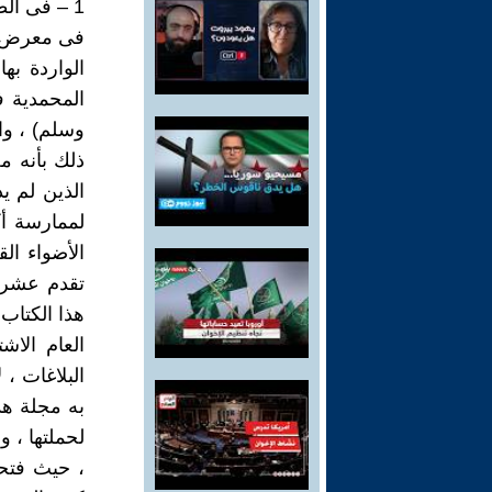
1 – فى الطبيعة النقلية ، للعقيدة الوهابية :
فى معرض تشه
الواردة به
المحمدية ف
وسلم) ، واس
ذلك بأنه م
الذين لم ي
لممارسة أ
الأضواء الق
تقدم عشرين
هذا الكتاب
العام الاش
البلاغات ،
به مجلة هذ
لحملتها ، 
، حيث فتحت