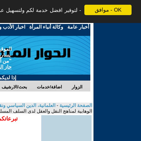
موافق - OK
لتوفير افضل خدمة لكم ولتسهيل عملي
أخبار عامة
-
وكالة أنباء المرأة
-
اخبار الأدب و
الموقع
يسارية
"من أج
حاز ال
إذا لديك
الزوار
اضافة/خدمات
بحث/الارشيف
الصفحة الرئيسية
-
العلمانية، الدين السياسي ونق
الوهابية لمناهج النقل والعقل لدى السلف المسل
تبرعاتكم