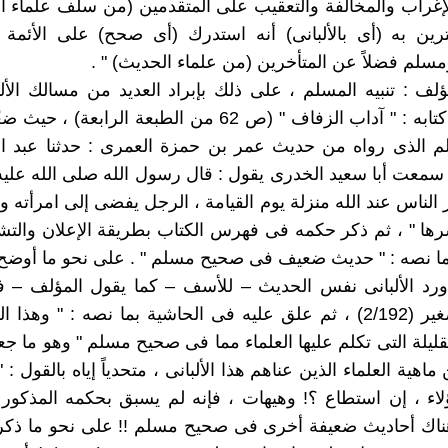
إغراب والمخالفة والتعقيب على المتقدمين (من سلف علماء ا
رين به (أى بالألبانى) أنه استدرك (أى صحح) على الأئمة 
مسلم فضلاً عن المتأخرين (من علماء الحديث) " .
لف : تنبيه المسلم ، على ذلك بإبراد العديد من مسالك الألب
وردت فى كتابه : " آداب الزفاف " (ص 62 من الطبعة الرابعة
لم الذى رواه من حديث عمر بن حمزة العمرى : حدثنا عبد ا
سمعت أبا سعيد الخدرى يقول : قال رسول الله صلى الله عليه
الناس عند الله منزلة يوم القيامة ، الرجل يفضى إلى امرأته و
ها " ، ثم ذكر حكمه فى فهرس الكتاب بطريقة الإعلان والت
ورد الألبانى نفس الحديث – للأسف – كما يقول المؤلف –
الجامع الصغير (2/192) ، ثم علق عليه فى الحاشية بما نصه : " وه
لقليلة التى تكلم عليها العلماء مما فى صحيح مسلم " وهو ما ج
اهية العلماء الذين عناهم هذا الألبانى ، متحدياً إياه بالقول : "
ء ، إن استطاع ؟! وهيهات ، فإنه لم يسبق بحكمه المذكور 
ناك أحاديث ضعيفة أخرى فى صحيح مسلم !! على نحو ما ذكر 