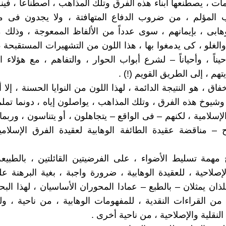
 ، يصطنعها أبناء هذه الفرق وتلك المذاهب ، اصطناعاً ، فين
 المؤلم ، من ضروب الدفاع المتهافتة ، ولا يجدون فى م
وهابى ، بإيمانهم ، سوى عدداً من الألفاظ الممعوجة ، وذلك 
الغلو ، كى يدمغوا بها ، هذا اللون من التشهيرات المستقبحة ،
ناً ، وأحياناً – لشرع أبواب الحوار ، والتفاهم ، مع هؤلاء ال
هم ، إلى الطريق القويم (!) .
فاق ، هو النتيجة الدائمة ، لهذا اللون من النوايا الحسنة ، إلا أ
وشيوخ هذه الفرق ، وتلك المذاهب ، يواصلون إياه ، دونما تملم
لإسلامية ، لكنهم – فى الواقع – يتجاهلون ، أو يتناسون ، وربم
 – مناقضة عقيدة الطائفة الوهابية لعقيدة الفرق الإسلام
 مهمة تسليط الأضواء ، على الفرضيتين القائلتين ، بالطبيعة 
إصلاحية ، للعقيدة الوهابية ، ضرورة واجبة ، بغية البرهنة عل
لذان يمثلان – بالطبع – عمادا المحوران الأساسيان ، لهذا الب
من القراءات النقدية ، للمفهومات الوهابية ، من ناحية ، و
 النقلية والإصلاحية ، من ناحية أخرى .