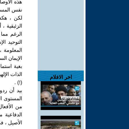
هذه الأوصا
نفس المسافة
لكن ، هكذا
الزئبقية ، 
الرغم مما 
التوحيد ال
المعلومة ،
الإيمان الس
بغية استما
الذات الإله
اخر الافلام
(!) .
بيد أن ردو
المستوى ال
من الأفعال
الدفاعية م
الأصيل ، ف