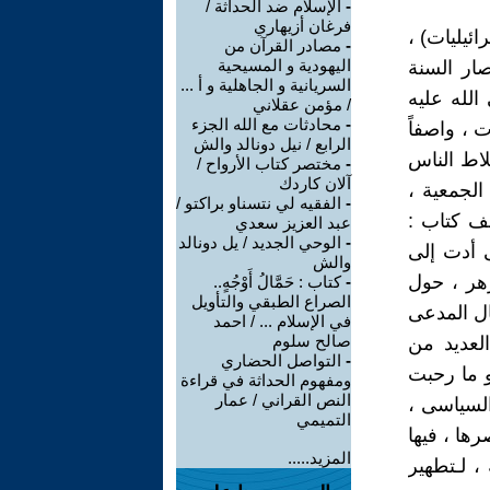
-
الإسلام ضد الحداثة /
فرغان أزيهاري
ئيليات) ،
-
مصادر القرآن من
اليهودية و المسيحية
صار السنة
السريانية و الجاهلية و أ ...
الله عليه
/ مؤمن عقلاني
-
محادثات مع الله الجزء
ت ، واصفاً
الرابع / نيل دونالد والش
لاط الناس
-
مختصر كتاب الأرواح /
آلان كاردك
الجمعية ،
-
الفقيه لي نتسناو براكتو /
ف كتاب :
عبد العزيز سعدي
-
الوحي الجديد / يل دونالد
ى أدت إلى
والش
زهر ، حول
-
كتاب : حَمَّالُ أَوْجُهٍ..
الصراع الطبقي والتأويل
ال المدعى
في الإسلام ... / احمد
صالح سلوم
العديد من
-
التواصل الحضاري
و ما رحبت
ومفهوم الحداثة في قراءة
النص القراني / عمار
السياسى ،
التميمي
ها ، فيها
المزيد.....
، لـتطهير