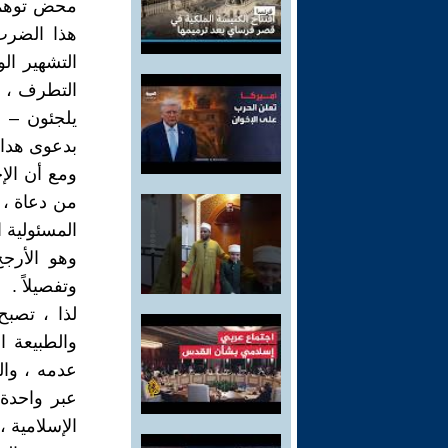
محض توهمات
هذا الضرب
التشهير ال
التطرف ، و
يلجئون – حي
بدعوى هدايت
ومع أن الإخ
من دعاة ، 
المسئولية ا
وهو الأرجح
وتفصيلاً .
لذا ، تصبح
والطبيعة ال
عدمه ، وال
عبر واحدة 
الإسلامية ،