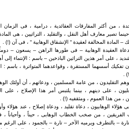
حدة ، من أكثر المفارقات العقائدية ، درامية ، فى الزمان ا
ينما تصير معارف أهل النقل ، والتقليد ، التراثيين ، هى المادة
– المادة المخالفة لعقيدة " الإنشقاق الوهابية " ، فى آن (!) .
عاة العقيدة الوهابية – فى طورها الراهن – يسعون – دوماً
يد ، على أمر هذين التراثين الباذخين – باسم : الإنتماء إلى 
ن تفكيك أسسهما المستقرة ، وقواعدهما المتواترة ، باسم : 
 .
توهم التقليدون ، من عامة المسلمين ، ودعاتهم ، أن أولئك الوه
فعليون ، على دينهم ، بينما يلتبس أمر هذا الإصلاح ، على الع
 ، من هذا العموم ، ومثقفيه (!) .
 هؤلاء الوهابيون ، دعاة تقليد ، ودعاة إصلاح ، عند هؤلاء وأو
الفريقين ، من صخب الخطاب الوهابى ، حيناً ، وأحياناً ، ف
رة – بالتطرف ويرميه الآخر – تارة – بالجمود ، على الرغم 