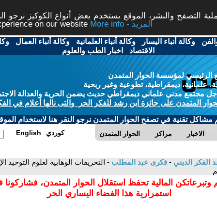
ة التصفح والنشر، الموقع يستخدم بعض أنواع الكوكيز نرجو النق
More info - المزيد
experience on our website
الفن
-
وكالة أنباء اليسار
-
وكالة أنباء العلمانية
-
وكالة أنباء العمال
-
وكا
الاقتصاد
-
اخبار الطب والعلوم
 الرئيسي لمؤسسة الحوار المتمدن
، علمانية، ديمقراطية، تطوعية وغير ربحية
ل مجتمع مدني علماني ديمقراطي حديث يضمن الحرية والعدالة الاجتم
حوار المتمدن على جائزة ابن رشد للفكر الحر والتى نالها أعلام في الفك
م مشاكل تقنية في تصفح الحوار المتمدن نرجو النقر هنا لاستخدام الموقع
كوردي
English
الاخبار
مراكز
الحوار المتمدن
د الفكر الديني
-
فكرى عبد المطلب
- التحريفات الوهابية لعلوم التوحيد ا
م
 وتبرعاتكن المالية تحفظ استقلال الحوار المتمدن، فشاركونا 
استمرارية هذا الفضاء اليساري الحر