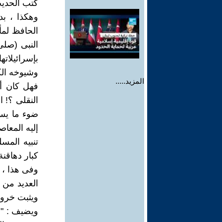
كتب الحديث 
وهكذا ، بد
الحافظ لمأ
النبى (صلى
بإسرائيلات
وشيوخه الكر
المزيد.....
فهل كان أتب
النقلى ؟! ا
ضوء ما يس
إليه المعا
تنبيه المس
كبار دهاقنة
وفى هذا ، ي
العديد من 
ويثبت خروجه
ويضيف : " 