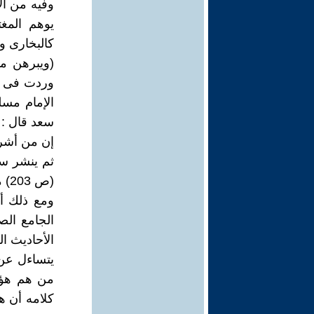
وفيه من ال
يوهم المغت
كالبخارى و
(ويبرهن مؤ
الإمام مس
سعد قال : 
إن من أشر 
ثم ينشر سر
(ص 203) ما نصه : " حديث ضعيف فى صحيح مسلم " . على نحو ما أوضح المؤلف .
ومع ذلك أ
الأحاديث ا
يتساءل عن م
من هم هؤلا
كلامه أن ه