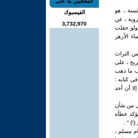
المعجبين بنا على
لسنة ، هو
الفيسبوك
روية ، عن
3,732,970
 ولو حفلت
اء الأزهر
 من التراث
ريح ، على
ب ما ذهب
ى كتابه :
لا أن أحد
يل من شأن
يؤكد خطأه
!) " .
ام مسلم ،