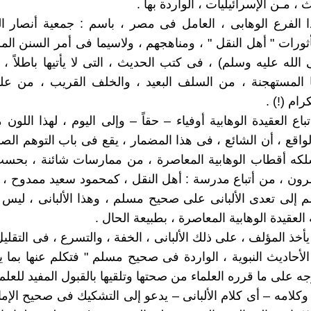
، مـن الإسرائيليات ، الواردة بها .
ا الفرع الوهابى ، العامل فى مصر ، باسم : جمعية أنصار ا
ثورات " أهل النقل " ، ومناهجهم ، ولاسيما فى أمر السنن الم
 الله عليه وسلم) ، فى كتب الحديث ، التى لا يأتيها باطلاً ،
ها المستهجنة ، من السلف البعيد ، والخلف القريب ، من علم
ام (!) .
اع العقيدة الوهابية أوفياء – حقاً – وإلى اليوم ، لهذا اللون
لواقع ، أن الشائع ، فى هذا المضمار ، يقع فى باب التوهم الص
لكه أقطاب الوهابية المعاصرة ، من ممارسات شائنة ، بحس
صرون ، من أتباع مدرسة : أهل النقل ، كمحمود سعيد ممدوح ، ف
لم إلى تعدى الألبانى على صحيح مسلم ، وهذا الألبانى ، ليس إ
 العقيدة الوهابية المعاصرة ، بطبيعة الحال .
أخذ المؤلف ، على ذلك الألبانى ، الخفة ، والتسرع ، فى التقل
الأحاديث النبوية ، الواردة فى صحيح مسلم " فتكلم عنها بما 
 على ما قرره العلماء من صحتها وتلقيها بالقبول المفيد للعلم (
وكلامه – أى كلام الألبانى – يدعو إلى التشكيك فى صحيح الإم