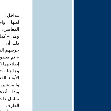
مداخل :
لعلها ، وا
المعاصر ، ح
وهى – كذلك 
ذلك أن ، د
حرصهم الشد
– ثم يعيدو
إصلاحهما (!)
وها هنا ، ي
الأمناء ال
والمستنيرين
وبذا ، أضحى
تململ ذات 
الطرف – تا