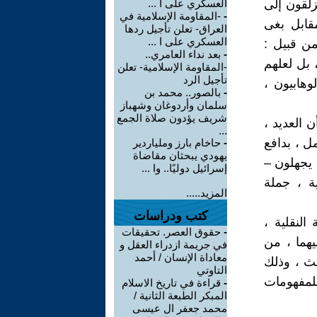
زلقون إلى
العسكري على ا ...
-
-المقاومة الإسلامية في
قابل بغى
العراق- تعلن تأجيل ردها
العسكري على ا ...
من قبيل :
-
بعد نداء العامري..
 بل لعلهم
-المقاومة الإسلامية- تعلن
تأجيل الرد
وهابيون ،
-
بالصور.. محمد بن
سلمان وأردوغان وشهباز
شريف يؤدون صلاة الجمع
ن العديد ،
...
ل ، بدافع
-
حاخام بارز وملياردير
يهودي يبحثان مقاضاة
ا يجهلون –
إسرائيل دوليًا.. وا ...
ية ، جملة
المزيد.....
كتب ودراسات
النقلية ،
-
حقوق العصر. تحقيقات
يهما ، من
في جريمة ازدراء العقل و
معاداة الإنسان / أحمد
حث ، وذلك
التاوتي
للمفهومات
-
قراءة في تاريخ الاسلام
المبكر الطبعة الثانية /
محمد جعفر ال عيسى