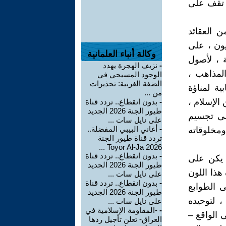
 تقف على
ن العقائد
نيون ، على
وكالة أنباء العلمانية
ة ، لأصول
-
نزيف الهجرة يهدد
لمذاهب ،
الوجود المسيحي في
الضفة الغربية: تحذيرات
ية لمناؤة
من ...
 الإسلام ،
-
بدون انقطاع.. تردد قناة
طيور الجنة 2026 الجديد
على تجسيم
على نايل سات ...
-
أغاني البيبي المفضلة..
ومخلوقاته
تردد قناة طيور الجنة
2026 Toyor Al-Ja ...
-
بدون انقطاع.. تردد قناة
م يكن على
طيور الجنة 2026 الجديد
هذا اللون
على نايل سات ...
-
بدون انقطاع.. تردد قناة
ى الطوابع
طيور الجنة 2026 الجديد
، لتوحيده
على نايل سات ...
-
-المقاومة الإسلامية في
 الواقع –
العراق- تعلن تأجيل ردها