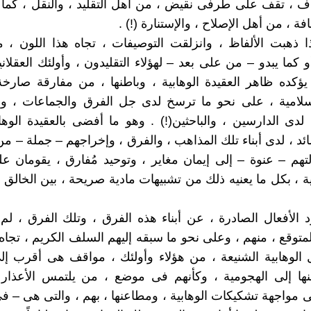
ف ، تقف على طرفى نقيض ، من أهل التقليد ، والنقل ، كما
 ، من أهل الإصلاح ، والإستنارة (!) .
 ذهبت الألفاظ ، وانزلقت التوصيفات ، تجاه هذا اللون ، م
أو كما يبدو – من على بعد – لهؤلاء التقليدون ، وأولئك العقلا
يؤكده ظاهر العقيدة الوهابية ، وباطنها ، من مفارقة صارخ
إسلامية ، على نحو ما ترسخ لدى جل الفرق والجماعات ، وا
 لدى الدارسين ، والباحثين(!) . وهو ما أفضى بالعقيدة الوهاب
ائد ، لدى أبناء تلك المذاهب ، والفرق ، وإخراجهم – جملة – من
لتهم – عنوة – إلى إيمان مغاير ، وتوحيد مُفارق ، يقومان 
ية ، بكل ما يعنيه ذلك من تشبيهات مادية صريحة ، بين الخالق 
د الأفعال الصادرة ، عن أبناء هذه الفرق ، وتلك الفرق ، ل
متوقع ، منهم ، وعلى نحو ما سبقه إليهم السلف الكريم ، تجاه 
 الوهابية الشنيعة ، من هؤلاء وأولئك ، مواقف هى أقرب إل
نها إلى الهجومية ، وكأنهم فى موضع ، من يلتمس الأعذار 
ى مواجهة تشكيكات الوهابية ، ومطاعنها ، بهم ، والتى هى – فى