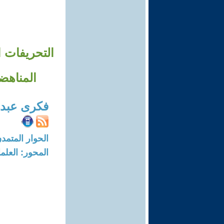
التحريفات ا
المناهض
فكرى عبد
الحوار المتمدن-العدد: 3563 - 11
المحور: العلما