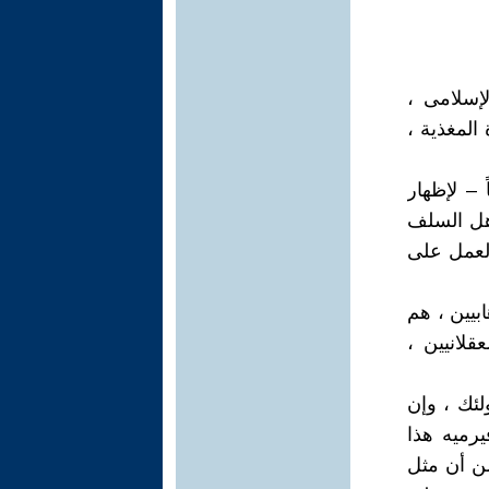
لإسلامى ،
 المغذية ،
 – لإظهار
أهل السلف
العمل على
ابيين ، هم
قلانيين ،
لئك ، وإن
يرميه هذا
من أن مثل