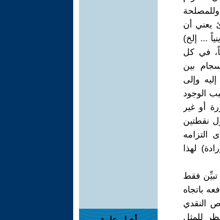
 وللمصلحة
ئ يعني أن
ً ... إلخ)
ً، في كل
سجام بين
ليه وإلى
بب الوجود
رة أو غير
ول نقطتين
ى التزامه
ادة) لهذا
تبيِّن فقط
ه باتجاه
حص النقدي
نظر للمثل