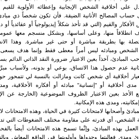
دل على أخلاقية الشخص الإيجابية وإعطائه الأولوية للقيم
 حساب المصالح الأنانية الضيقة. فأن تكون شخصاً ذي مباد
أفكار والقيم (التي قد تأخذ شكلاً إيديولوجياً أو عقائدياً أو دينيا
 انطلاقاً منها، وعلى أساسها، وبشكل منسجم معها عموما
متصلة بها بطريقة مباشرة أو حتى غير مباشرة. وهذا الان
لشخص ومبادئه ليس أمراً معطى فقط وإنما هدف يسعى إ
 المبادئ، آخذاً بعين الاعتبار ضرورة النقد الذاتي الدائم بس
كانية عدم حصول هذا الاتساق، بوعي أو بدونه، ولأسباب مبرَّ
معيار أخلاقية أي شخص كانت ومازالت بالنسبة لي تتمحور ح
مدى أخلاقية أو "إنسانية" مبادئه أو أفكاره الأخلاقية، ومد
ع الأخذ بعين الاعتبار الظروف الموضوعية (الخارجة عن الإر
مكانيته، ومدى هذه الإمكانية.
ادئ وأصحابها لامتحانات كثيرة في الحياة، وهذه الامتحانات لا 
ة الشخص، أي قدرته على مقاومة مختلف الضغوطات التي تدفع
لعمل بهذه المبادئ، وإنَّما تسمح هذه الامتحانات أيضاً بالف
دئ ومدى فعاليتها وجدواها وأولويتها في الواقع المعاش وبال