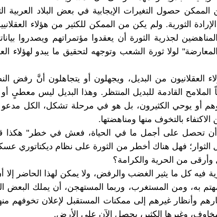
الممكن حصول التغيرات الإيجابية في بعض البلاد العربية الث
إرادة الثورية. ولم يكن من الممكن للكثير من هؤلاء العقلانيين
لمناهضين لجذرية الثورة أن يعقدوا مؤتمراتهم ويصدروا بياناته
معارضة" لولا ثورة الشعب وتوجهه لتحقيق ما يبدو لهؤلاء العقل
ء العقلانيون من البديل، ويجهلون أو يتجاهلون أنَّ رفض النظ
الملامح القادمة للبديل المنتظر. وهذا البديل ليس معطىٍ أو ج
وهم أو يوحي الكثيرون، بل هو في مرحلة تشكل، الكل مدعو 
من الاكتفاء بالتخوف منها ومناهضتها.
 أن تحصل على أجمل ما في الحياة، فعش في خطر" هكذا قا
 الثوار؛ فهل هناك أخطر من الثورة على نظام ديكتاتوري ع
وأرقى من الحرية والكرامة؟
 فيه كل ما يثير الغضب والرفض، ولا يمكن لهذا الحاضر إلا 
هتم به، ومن المستغرب، وربما المستهجن، أن يملك البعض ا
رهم وأنظار غيرهم إلى ممكنات المستقبل لإعلان تخوفهم منه
خاوف، وغيرها الكثير، يحصل الآن على الأرض.