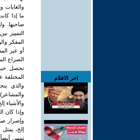
والغايات و
ما إذا كان
صاحبها. و
التمييز ب
المفكر والو
أو غير الم
الصراع الم
تحصل حين 
المختلفة ع
اخر الافلام
والذي يتج
والمشاعر)
والأشياء إلخ
وإذا كان ال
وإصرار صاح
إلخ، يمثل
تمس أيضاً،