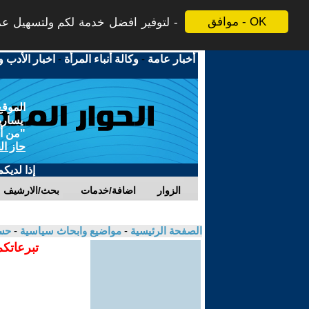
موافق - OK
لتوفير افضل خدمة لكم ولتسهيل عملي
أخبار عامة
-
وكالة أنباء المرأة
-
اخبار الأدب و
الموقع
يسارية
"من أج
حاز ال
إذا لديك
الزوار
اضافة/خدمات
بحث/الارشيف
الصفحة الرئيسية
-
مواضيع وابحاث سياسية
-
حسا
تبرعاتكم