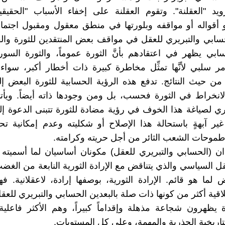
يد "العقلنة". وتقوم العقلنة على إخفاء الأسباب "الحقيقي
قواله أو مواقفه وبلورتها في منطق معقول ومقبول اجتماعيا
حسابي والتبريري للعقل في مواقف بعض المنتقدين للثورة والقا
سابي يظهر في اعتقادهم بأنَّ الثورة عموماً، والثورة السوري
ر سلبي لأنَّها تمثِّل مخاطرة كبيرة ذات أخطار أكبر، سو
 من حيث النتائج. تدفع هذه الرؤية الحسابية للثورة البعض 
نخراط في الثورة فحسب، بل ومن وجودها ذاته أيضاً. ويأتي
ريري لصياغة هذا الخوف في رؤية مضادة للثورة تتبنى الدعوة إل
غير آبهةٍ باستحالة هذا الإصلاح أو شكليته وعدم إمكانية تح
طموحات الشعب الثائر من أجل حريته وكرامته.
ان (الحسابي والتبريري للعقل) مكونان أساسيان لما أسميته
ل السياسي والذي يتناقض مع الإرادة الثورية النابعة من الغضب
لما هو قائم. الإرادة الثورية، بوصفها إرادة، لاعقلانية. فهذ
اقية أكثر من كونها ذات صلة بالبعدين الحسابي والتبريري للع
ة يظهرون شجاعة مذهلة وإقداماً كبيراً، وهم الأكثر فاعل
لتاريخية الجذرية والمهمة، وعلى كل المستويات.