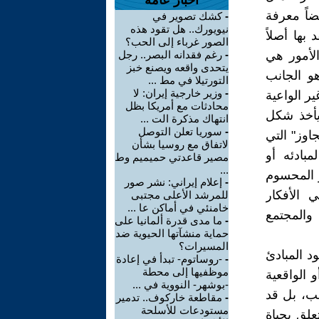
أخبار عامة
ضاً معرفة
-
كشك تصوير في
نيويورك.. هل تقود هذه
بها أصلاً
الصور غرباء إلى الحب؟
لأمور هي
-
رغم فقدانه البصر.. رجل
يتحدى واقعه ويصنع خبز
و الجانب
التورتيلا في مط ...
-
وزير خارجية إيران: لا
ر الواعية
محادثات مع أمريكا بظل
 يأخذ شكل
انتهاك مذكرة الت ...
-
سوريا تعلن التوصل
اوز" التي
لاتفاق مع روسيا بشأن
بادئه أو
مصير قاعدتي حميميم وط
...
ر المحسوم
-
إعلام إيراني: نشر صور
 الأفكار
للمرشد الأعلى مجتبى
خامنئي في أماكن عا ...
والمجتمع
-
ما مدى قدرة ألمانيا على
حماية منشآتها الحيوية ضد
المسيرات؟
د المبادئ
-
-روساتوم- تبدأ في إعادة
موظفيها إلى محطة
 الواقعية
-بوشهر- النووية في ...
ب، بل قد
-
مقاطعة خاركوف.. تدمير
مستودعات للأسلحة
لق بحياة