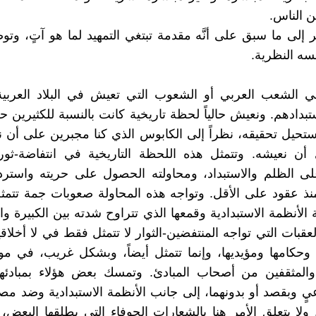
ن الناس.
 إلى ما سبق على أنَّه مقدمة تبتغي التمهيد لما هو آتٍ، وت
ُسه النظرية.
ني الشعب العربي أو الشعوب التي تعيش في البلاد العربي
تبدادهم. ونعيش حالياً لحظة تاريخية كانت بالنسبة للكثيرين ح
ستحيل تحقيقه، نظراً إلى الكابوس الذي كنا مجبرين على أن 
ى أن نعيشه. وتتمثل هذه اللحظة التاريخية في انتفاضة-ثو
ى الظلم والاستبداد، ومحاولته الحصول على حريته واستردا
نذ عقود على الأقل. وتواجه هذه المحاولة صعوبات جمة تتم
لأنظمة الاستبدادية وقمعها الذي تتراوح شدته بين الكبيرة والك
لعقبات التي تواجه المنتفضين-الثوار لا تتمثل فقط في لا أخلاق
ة وحكامها ومؤيديها، وإنما تتمثل أيضاً، وبشكل غريب، في
والمثقفين من أصحاب المبادئ. وتمسك بعض هؤلاء بمبادئه
يٍ وبقصد أو بدونهما، إلى جانب الأنظمة الاستبدادية وضد مصل
 ولا يتعلق الأمر هنا بالشعارات الجوفاء التي يطلقها البعض