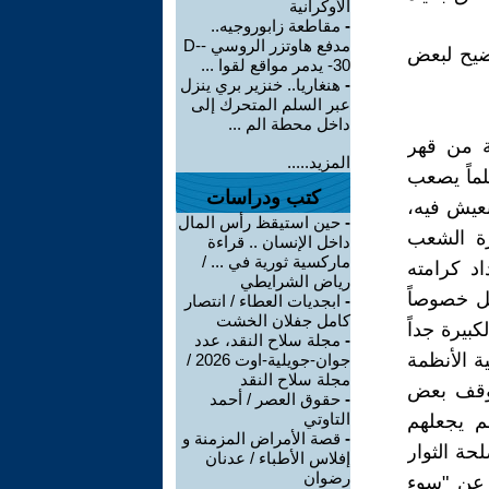
الأوكرانية
-
مقاطعة زابوروجيه..
مدفع هاوتزر الروسي -D-
وضيح لبعض
30- يدمر مواقع لقوا ...
-
هنغاريا.. خنزير بري ينزل
عبر السلم المتحرك إلى
داخل محطة الم ...
ة من قهر
المزيد.....
لماً يصعب
كتب ودراسات
نعيش فيه،
-
حين استيقظ رأس المال
رة الشعب
داخل الإنسان .. قراءة
ماركسية ثورية في ... /
د كرامته
رياض الشرايطي
ثل خصوصاً
-
ابجديات العطاء / انتصار
كامل جفلان الخشت
بيرة جداً
-
مجلة سلاح النقد، عدد
ية الأنظمة
جوان-جويلية-اوت 2026 /
مجلة سلاح النقد
 موقف بعض
-
حقوق العصر / أحمد
التاوتي
م يجعلهم
-
قصة الأمراض المزمنة و
حة الثوار
إفلاس الأطباء / عدنان
رضوان
، عن "سوء