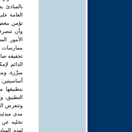
بالمبادئ ي
العامة على
تؤمن ببعض ال
وأن تتصرف
الأمور ال
ممارسات ا
تحقيقه صاحب
الدائم لإم
مبرَّرة. و
أساسيتين: 
بتطبيقها م
التطبيق، وإ
وتتعرض المب
مدى مبدئي
تخليه عن ا
لهذه المبا