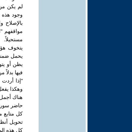
لم يكن من 
وجود هذه ال
بالإصلاح وا
مواقفهم "ال
مستحيلاً.
يتخوف هؤلا
يحمل ضمناً 
يظن أو يت
فيها بدلاً 
"إذا أردت
وهكذا يفعل
هناك أجمل 
حاضر سورية
كل متابع م
تحويل أنظا
كل هذه الم