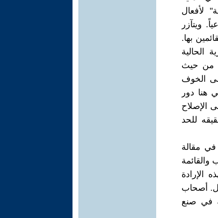
ة" لأفعال
ً. ويتآزر
ئمين بها.
ة الحالية
اء من حيث
إلى الخوف
 هنا دور
ى الإصلاح
قيقه للحد
 في مقالة
 والقائمة
ه الإرادة
قل. أصحاب
ية في صنع