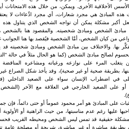
الأسس الأخلاقية الأخرى. ويمكن، من خلال هذه الامتحانات أي
ت هذه المبادئ هي مجرد شعارات، أي مجرد ادِّعاءات لا يعتقد 
لعل أكبر مشكلة يمكن أن تواجه الشخص الذي يتناول هذه ا
ين مبادئ الشخص ومبادئ شخصيته. والمقصود هنا بالشخص ه
اعي من كيان الشخص، أمَّا الشخصية فيُقصد بها هنا الجوانب غي
فكَّر بها. والاختلاف بين مبادئ الشخص ومبادئ شخصيته قد
حسوم لصالح مبادئ الشخص (كما هو الحال مثلاً في حالة "التج
يتغلب المرء على نوازعه ورغباته ومشاعره المناقضة لم
نها، بطريقة صحية أو غير صحية)، وقد يأخذ شكل الصراع غي
لى في اضطراب الإنسان سواء على الصعيد الداخلي (في
 أو على الصعيد الخارجي في العلاقة مع الآخر (الشخص 
).
ثبات على المبادئ هو أمر محمود عموماً أو حتى دائماً، فإن جمو
بها عليها رغم عدم مناسبتها، من حيث الراهنية أو الأولوية أو
 مشكلة حقيقية قد تمس ليس الشخص ومحيطه القريب فحس
 بطريقة مباشرة أو غير مباشرة، شريحة أو مصلحة عامة تتع