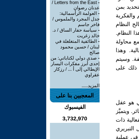
Letters from the East /
-
لتحديد بمن
عدنان رضوان
-
العولمة الرأسمالية:
 والفكرية
جدل المجرد والملموس /
ح النظام
فاخر جاسم
-
سياسة حفار الساق / د.
ا النظام.
خالد زغريت
ع محاولة
-
الطائفية المتغلغلة في
لبنان / حسين محمود
لية. وهذا
صالح
-
صدى دولي لكتاباتي: من
فة. وسيتم
إحدى أبرز مفكرات اليسار
ق ذلك على
الإيطالي إلى أ ... / رزكار
عقراوي
المزيد.....
المعجبين بنا على
بي هو عقل
الفيسبوك
. ويتميَّز
3,732,970
فعالية ذات
 التبريري
في عملية