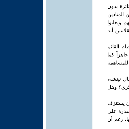
ائرة بدون
 المنادين
م ويعلنوا
انيين أنه
ام القائم
اهزاً كما
للمساهمة
ل نيتشه،
سكري؟ وهل
أن يستنزف
لقدرة على
ا، رغم أن