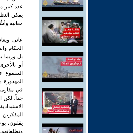
عدد كبير م
يمكن النظر
معانيه وأسّ
عانى ويعا
الحكام واس
بل وربما ي
أو بالأحر
المقموع عل
المهدورة م
في مقاومة ا
جداً. لكن ا
الاستبدادي
المفكرين 
يقفون، بوع
وتطلعاتهم.