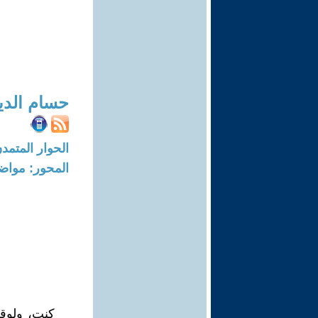
حسام الد
الحوار المتمدن-العدد: 3544 - 11
المحور: مواض
كنت، ولوقت 