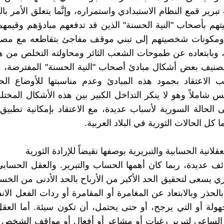
تبرير قمع النظام الاستبدادي واستمراره، وإنَّما يتعلق الأمر با
هم بأصحاب "النية الحسنة" الذين قد تدفعهم مبادؤهم وقيمهم
ة ومكونات شخصيتهم إلى تبني موقف مفاجئ بتقاطعه مع مصال
، وبابتعاده عن طموحات الشعب الثائر ومحاولته التخلص من هذ
صنيف بعض أشكال مبادئ أصحاب "النية الحسنة" المفترضة، م
الاعتقاد بجمود هذه المبادئ وعدم مناسبتها للأوضاع الحا
س شاملاً وهو لا ينكر التداخل الكبير بين هذه الأشكال المختل
ى الحالة السورية لأسباب عديدة، مع الاعتقاد بإمكانية تطبي
كل الحالات الثورية في البلاد العربية.
ف عديدة، ربما كان أهمها الحساب والتبرير. والعقل الحسا
ي يسعى لتحقيق الحد الأكبر من الأرباح بالحد الأدنى من الخسائر
الحذر وبالابتعاد عن المغامرة أو المقامرة أو ردات الفعل الان
مجهولة أو التي يرجح، أو حتى يحتمل، أن تكون سيئة. أما العقل
الساعي لتبرير رغبات أو مشاعر أو أفعال أو مواقف الشخص 