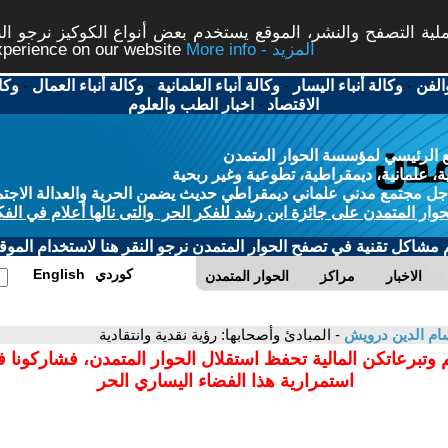
ة التصفح والنشر، الموقع يستخدم بعض أنواع الكوكيز نرجو النق
More info - المزيد
experience on our website
الفن
-
وكالة أنباء اليسار
-
وكالة أنباء العلمانية
-
وكالة أنباء العمال
-
وكا
الاقتصاد
-
اخبار الطب والعلوم
 الرئيسي لمؤسسة الحوار المتمدن
، علمانية، ديمقراطية، تطوعية وغير ربحية
ل مجتمع مدني علماني ديمقراطي حديث يضمن الحرية والعدالة الاجتم
حوار المتمدن على جائزة ابن رشد للفكر الحر والتى نالها أعلام في الفك
م مشاكل تقنية في تصفح الحوار المتمدن نرجو النقر هنا لاستخدام الموقع
كوردي
English
الاخبار
مراكز
الحوار المتمدن
م الدين درويش
- المبادئ وأصحابها: رؤية نقدية وانتقادية
 وتبرعاتكن المالية تحفظ استقلال الحوار المتمدن، فشاركونا 
استمرارية هذا الفضاء اليساري الحر