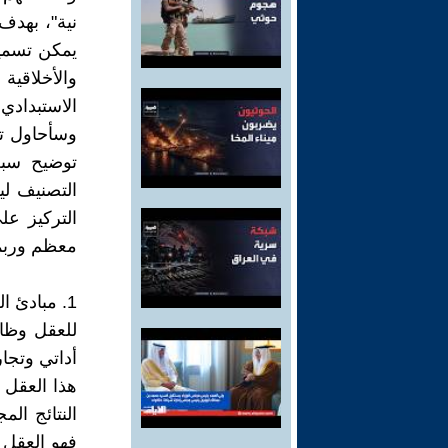
نية"، بهدف 
يمكن تسميت
والأخلاقي
الاستبدادي
وسأحاول ت
توضيح سبب 
التصنيف لي
التركيز عل
معظم وربما 
1. مبادئ العقلانية الحسابية والتبريرية بوصفها نقيضاً للإرادة الثورية
للعقل وظائ
أداتي وتجار
هذا العقل ب
النتائج ال
فهو العقل 