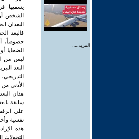
يسميها فرو
الشخص أو أ
البعدان ال
فالبعد الح
خصوصاً، أم
المزيد.....
الضحايا أو
ليس من الا
البعد التب
التدريجي، 
الأدنى من 
هذان البعد
سابقة بالعق
على الرفض 
نفسية وأخل
هذه الإراد
التحولات ا