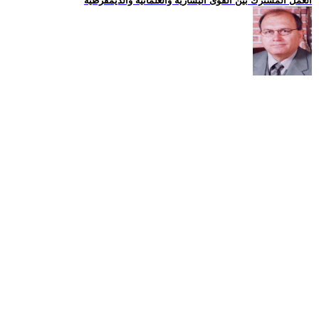
العمل المشترك بين القوى اليسارية والعلمانية والديمقرطية