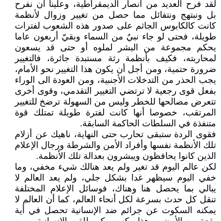
لقد فرح العديد من أنصار الديمقراطية، وعلينا أن نفرح
بل ونبتهج ونتفائل مما حصل من تغيير وزوال لأنظمة
كانت كالكابوس الجاثم على صدور هذه الشعوب لفترات
طويلة، فحتى لو جاء نبيٌ من السماء وبقيّ أربعون عاما
يحكم مجموعة من البشر لملوه أو حتى قد يسعون
لمحاربته، فكيف بأنظمة رثة مستبدة جائرة، فالتغيير
ضرورة حتمية، ومن أجل أن يكون هذا التغيير نحو الأمام،
يجب الحذر من التدخلات الأجنبية، ومن العودة الى الوراء
بفعل قوى رجعية لا ترتضي التغيير التقدمي، وقوى أخرى
تتعرض مصالحها للخطر وليس من السهولة ترضخ للتغيير
المرتقب، خصوصا أنها كانت لفترة طويلة تمتلك قوة
متنفذة في السلطات الحاكمة السابقة.
فقوى الردة ستبقى تحارب حتى النهاية، ناهيك عن أزلام
تلك الأنظمة نفسها وأفراد الأمن والشرطة ورجال الإعلام
الذين كانوا يحافظون ويبشرون بعدالة تلك الأنظمة.
لكن عالم اليوم قد تغير ولم يعد هنالك شيء مخفي، وما
خفي اليوم سيظهر غدا بشكل جلي، ولم يعد العالم لا
يبالي بما يحصل هنا وهناك، فوسائل الإعلام المختلفة
تنقل كل حدث بسرعة لكل أنحاء العالم، كما أن العالم لا
يمكنه السكوت عن جرائم ضد الإنسانية تحصل في أية