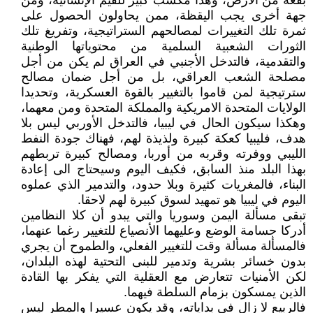
بقعة من الأرض، وهذا مكسب كبير للقيم الإنسانية، ومن
جهة أخرى يجب اليقظة، ممن يحاولون الحصول على
ثمرة تلك التغييرات لمصالحهم الستراتيجية، وتفريغ تلك
الثورات الشعبية السلمية من محتوياتها الوطنية
والتقدمية، فالتدخل الأجنبي في العراق لم يكن من أجل
مصلحة الشعب العراقي، بل من أجل ضمان مصالح
سترتيجية لمن قاموا بالتغيير بالقوة العسكرية، وتحديدا
الولايات المتحدة الامريكية والمملكة المتحدة ومن معهما،
وهكذا سيكون الحال في ليبيا، فالتدخل الأوربي ليس بلا
هدف، فليبيا كعكة كبيرة ولذيذة لهم، فهناك جودة النفط
الليبي ووفرته وقربه من أوربا، ومصالح كبيرة تربطهم
بهذا البلد منذ السابق، فكيف اليوم وسيحتاج الى إعادة
البناء، فالمغريات كثيرة وبلا حدود، والتدمير الذي عملوه
اليوم في ليبيا هو تمهيد لسوق كبيرة لهم لاحقا.
تبقى مسألة اليمن وسوريا والتي يبدو أن كلا النظامين
أدركا جسامة الوضع وعليهما الأنصياع للتغيير رغما عنهما،
فالمسألة مسألة وقت للتغيير الفعلي، والطموح أن يجري
بدون خسائر بشرية وتدمير للبنى التحتية لهذه البلدان،
لكن الأمنيات تتعارض مع العقلية التي يفكر بها القادة
الذين يمسكون بزمام السلطة فيهما.
فالربيع لا زال في بداياته، وقد يكون عسيرا والمطر ليس