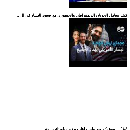
.. كيف يتعامل الحزبان الديمقراطي والجمهوري مع صعود اليسار في ال
.. غدًا... موعدكم مع أولى حلقات برنامج -أسئلة حارقة-!