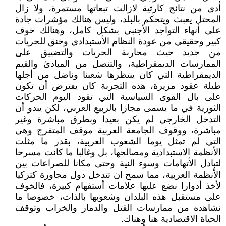
أدى من نتائج كارثية لازالت تبعاتها مستمرة، ولا زال
المحتل يعبث ويتحكم بالبلد، وليس هنالك مؤشرات جادة
على أنهاء التواجد الأجنبي بشكل كامل، وهنالك خوف
كبير وحقيقي من عودة النظام الأستبدادي وخنق للحريات
من جديد حيث محاربة الحريات والتضييق على
الممارسات الديمقراطية، والتنصل من المبادئ والقيم
الديمقراطية التي كان ينتظرها شعبنا وناضل من أجلها
طيلة عقود مريرة، هذه التجربة كان يفترض أن تكون
على بال القوى السياسية التي تقود اليوم الحركات
الثورية في ما يسمى مجازا بالربيع العربي، لكن يبدو أن
التدخل الخارجي لم يكن بعيدا وبطرق مباشرة وغير
مباشرة، ووقوف الجامعة العربية موقف المتفرج وهي
التي لم تمثل يوما الشعوب العربية، بقدر ما مثلت
الأنظمة الاستبدادية ومصالحها، بل وغالبا ما كانت مسرحا
لتبادل الأتهامات وسوء النية وحتى مكانا للصراعات بين
الأنظمة العربية، مما سمح ان تتدخل دول مجاورة كتركيا
لأخذ أدوارا نضع عليها علامات أستفهام كبيرة، فالخوف
على مستقبل هذه البلدان وشعوبها بالذات، خصوصا ما
نشاهده من ممارسات القتل والدمار والخراب وتوقف
الحياة الاقتصادية هنا وهناك.