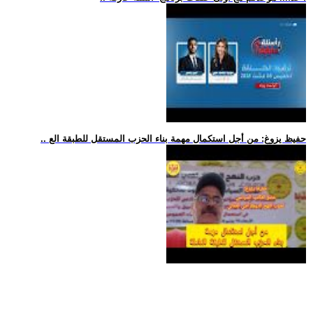
.. حفيظ يزوغ: من أجل استكمال مهمة بناء الحزب المستقل للطبقة الع