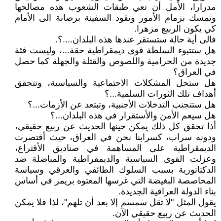
مدرارا، الأمل أن تعي طبقات الشعوب هذه مصالحها
وتمسك بزمام الأمور وتقود السفينة برصانة الى الأمام
كي يكون الربيع مزهرا.
فالى أية حالة ستستقر عندها هذه البلدان....؟.
هل ستتبوء السلطة قوى ديمقراطية حقة...، وليست فئة
جديدة من الحرامية واللصوص والقتلة والجهلة كما حصل
في العراق؟
هل ستحل المشكلات الاجتماعية والسياسية، وتتحقق
أهداف تلك الثورات السلمية...؟
هل ستتجنب التدخلات الأجنبية، وتبتعد عن الأزمات...؟
هل سيعم الأمن والأستقرار في هذه البلدان...؟
أذا تحقق كل ذلك يمكن حينها الحديث عن ربيع حقيقي،
ودونه سراب، كسرابنا نحن في العراق، حيث أقتصرت
الديمقراطية على المساهمة في صناديق الأقتراع،
وعزلت القوى السياسية والديمقراطية والمناضلة ضد
الدكتاتورية بسبب السلوك الطائفي والعرقي وسياسة
المحاصصة البغيضة التي غرسها المعتوه بريمر في أساس
بناء الدولة العراقية الجديدة.
يقول المثل "لا تقل سمسم إلا بعد أن تلهم"، لذا فلا يمكن
الحديث عن ربيع حقيقي الآن.