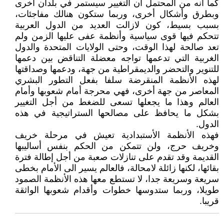
كما أنه من المحتمل أن التغيير سيستمر في بلدان أخرى
وبطرق وأشكال أخرى، وربما ستكون هنالك مفاجئات،
بسبب بسيط، كون لازالت العديد من الدول العربية
تتحكم فيها قوى سياسية وأنظمة عفى عليها الزمن ولم
تعد صالحة لهذا الوقت، وحتى الولايات المتحدة والدول
الغربية التي تدعمها تواجه معضلة التناقض بين دعمها
للتنوير والتحضر والديمقراطية من جهة، ودعمها وصداقتها
لهذه الأنظمة المنقرضة سلفا بفعل التطور البشري
المعاصر من جهة أخرى، فهي محرجة أمام شعوبها وأمام
العالم وهذا ما يجعلها تسعى للضغط من أجل التغيير
بشكل ما يحافظ على مصالحها الستراتيجية في هذه
الدول.
فهذه الأنظمة الأستبدادية تعيش في مرحلة خريف
وخريف حرج، ولن تتمكن من الحكم بنفس أساليبها
القديمة وقد تقدم على تنازلات صعبة من أجل إطالة فترة
بقائها، لكنها زائلة لامحالة، فالعالم يسير الى الأمام بخطى
سريعة وسريعة جدا، لا تستطع معها هذه الأنظمة الصمود
طويلا، وربما ستدوسها خطوات وأقدام شعوبها الواثقة
قريبا.