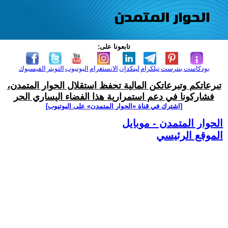
تابعونا على:
بودكاست
بنترست
تيلكرام
لينكدإن
الانستغرام
اليوتيوب
التويتر
الفيسبوك
تبرعاتكم وتبرعاتكن المالية تحفظ استقلال الحوار المتمدن،
فشاركونا في دعم استمرارية هذا الفضاء اليساري الحر
[اشترك في قناة ‫«الحوار المتمدن» على اليوتيوب]
الحوار المتمدن - موبايل
الموقع الرئيسي