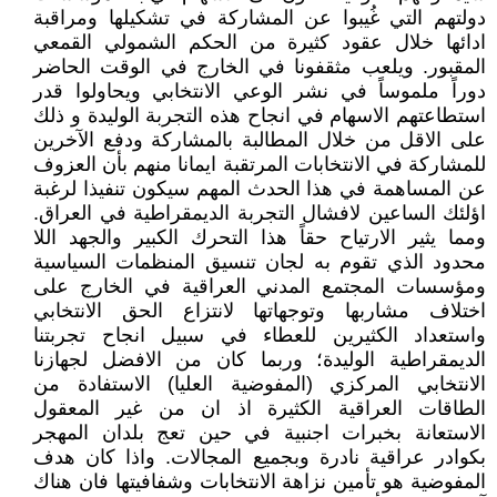
دولتهم التي غُيبوا عن المشاركة في تشكيلها ومراقبة
ادائها خلال عقود كثيرة من الحكم الشمولي القمعي
المقبور. ويلعب مثقفونا في الخارج في الوقت الحاضر
دوراً ملموساً في نشر الوعي الانتخابي ويحاولوا قدر
استطاعتهم الاسهام في انجاح هذه التجربة الوليدة و ذلك
على الاقل من خلال المطالبة بالمشاركة ودفع الآخرين
للمشاركة في الانتخابات المرتقبة ايمانا منهم بأن العزوف
عن المساهمة في هذا الحدث المهم سيكون تنفيذا لرغبة
اؤلئك الساعين لافشال التجربة الديمقراطية في العراق.
ومما يثير الارتياح حقاً هذا التحرك الكبير والجهد اللا
محدود الذي تقوم به لجان تنسيق المنظمات السياسية
ومؤسسات المجتمع المدني العراقية في الخارج على
اختلاف مشاربها وتوجهاتها لانتزاع الحق الانتخابي
واستعداد الكثيرين للعطاء في سبيل انجاح تجربتنا
الديمقراطية الوليدة؛ وربما كان من الافضل لجهازنا
الانتخابي المركزي (المفوضية العليا) الاستفادة من
الطاقات العراقية الكثيرة اذ ان من غير المعقول
الاستعانة بخبرات اجنبية في حين تعج بلدان المهجر
بكوادر عراقية نادرة وبجميع المجالات. واذا كان هدف
المفوضية هو تأمين نزاهة الانتخابات وشفافيتها فان هناك