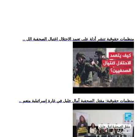
.. منظمات حقوقية تنشر أدلة على تعمد الاحتلال اغتيال الصحفية الل
.. منظمات حقوقية: مقتل الصحفية آمال خليل في غارة إسرائيلية متعم