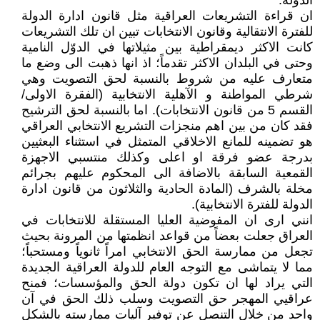
الدولة.
ان قراءة التشريعات العراقية مثل قانون ادارة الدولة
للفترة الانتقالية وقانون الانتخابات تبين ان تلك التشريعات
كانت الاكثر ديمقراطية بين مثيلاتها في الدوّل النامية
وحتى في البلدان الاكثر تقدماً؛ اذ انها ذهبت الى وضع ما
متعارف عليه من شروط بالنسبة لحق التصويت وهي
شرطي المواطنة و الآهلية الانتخابية (الفقرة الاولى/
القسم 5 من قانون الانتخابات). اما بالنسبة لحق الترشيح
فقد كان من بين اهم منجزات التشريع الانتخابي العراقي
هو تضمينه للمانع الاخلاقي المتمثل في استثناء البعثيين
بدرجة عضو فرقة او اعلى وكذلك منتسبي الاجهزة
القمعية السابقة بالاضافة الى المحكوم عليهم بجرائم
مخلة بالشرف (المادة الحادية والثلاثون من قانون ادارة
الدولة للفترة الانتخابية).
انني ارى ان المفوضية العليا المستقلة للانتخابات في
العراق جعلت بعضاً من قواعد انظمتها من المرونة بحيث
تجعل من ممارسة الحق الانتخابي امراً ثانوياً ومستحباً؛
مما لا يتماشى مع التوجه العام للدولة العراقية الجديدة
التي يراد لها ان تكون دولة الحق والمؤسسات؛ فمنح
عراقيي المهجر حق التصويت وسلب ذلك الحق في آن
واحد من خلال التنصل عن توفير آليات ممارسته بالشكل