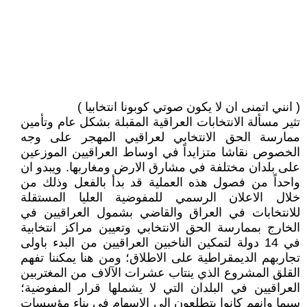
( انني اتمنى ان لا يكون صوتي كوبونا انتخابيا )
تثير مسألة الانتخابات العراقية المقبلة بشكل عام وتأمين
ممارسة الحق الانتخابي لعراقيي المهجر على وجه
الخصوص نقاشا متزايداً في اوساط العراقيين الموزعين
على بلدان مختلفة في مشارق الارض ومغاربها. ويبدو ان
واحداً من فصول هذه العملية قد بدأ بالفعل وذلك من
خلال الاعلان الرسمي للمفوضية العليا المستقلة
للانتخابات في العراق والقاضي بشمول العراقيين في
الخارج بممارسة الحق الانتخابي وتعيين مراكز انتخابية
في 14 دولة لتمكين الناخبين العراقيين من البدء باولى
تجاربهم الديمقراطية على الاطلاق؛ ومن هنا يمكننا تفهم
القلق المشروع الذي ينتاب عشرات الآلاف من المغتربين
العراقيين في البلدان التي لا يشملها قرار المفوضية؛
سيما وانهم كانوا يتطلعون الى الاسهام في بناء مؤسسات