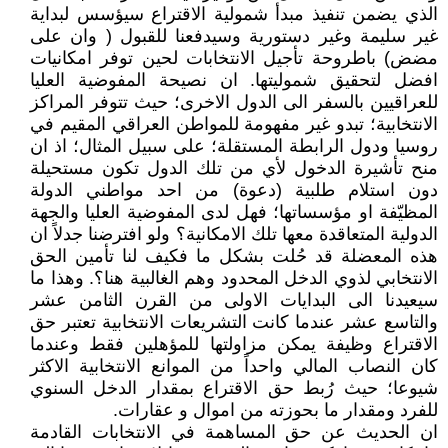
الذي يضمن تنفيذ مبدأ شمولية الاقتراع سيؤسس لبداية
غير سليمة وغير دستورية وسيدفعنا للقبول ( وان على
مضض) باطروحة تأجيل الانتخابات لحين توفر امكانيات
افضل لتحقيق شموليتها. ان نصيحة المفوضية العليا
للعراقيين بالسفر الى الدول الاخرى؛ حيث تتوفر المراكز
الانتخابية؛ تبدو غير مفهومة للمواطن العراقي المقيم في
روسيا ودول الرابطة المستقلة؛ على سبيل المثال؛ اذ ان
منح تأشيرة الدخول لأي من تلك الدول تكون مستحيلة
دون استلام طلبية (دعوة) من احد مواطني الدولة
المظيّفة او مؤسساتها؛ فهل لدى المفوضية العليا والجهة
الدولية المتعاقدة معها تلك الامكانية؟ ولو افترضنا جدلاً ان
هذه المعضلة قد حُلت بشكل ما فكيف لنا تأمين الحق
الانتخابي لذوي الدخل المحدود وهم الغالبية هنا؟. وهذا ما
سيعيدنا الى البدايات الاولى من القرن الثامن عشر
والتاسع عشر عندما كانت التشريعات الانتخابية تعتبر حق
الاقتراع وظيفة يمكن مزاولتها للمؤهلين فقط وعندما
كان النصاب المالي واحداً من الموانع الانتخابية الاكثر
شيوعا؛ حيث رُبط حق الاقتراع بمقدار الدخل السنوي
للفرد ومقدار ما بحوزته من اموال و عقارات.
ان الحديث عن حق المساهمة في الانتخابات القادمة