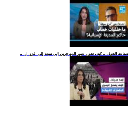
.. -صناعة الخوف-.. كيف تحول عبور المهاجرين إلى سبتة إلى -غزو- ل