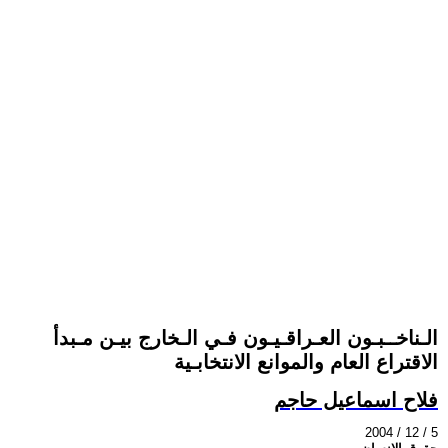
الـناخــبـون العـراقـيـون فـي الـخارج بيـن مـبدأ
الاقتراع العام والموانع الانتخابـية
فلاح اسماعيل حاجم
2004 / 12 / 5