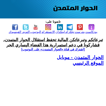
تابعونا على:
بودكاست
بنترست
تيلكرام
لينكدإن
الانستغرام
اليوتيوب
التويتر
الفيسبوك
تبرعاتكم وتبرعاتكن المالية تحفظ استقلال الحوار المتمدن،
فشاركونا في دعم استمرارية هذا الفضاء اليساري الحر
[اشترك في قناة ‫«الحوار المتمدن» على اليوتيوب]
الحوار المتمدن - موبايل
الموقع الرئيسي