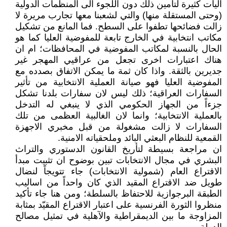
آليات كثيرة لتأمين ذلك دون اللجوء الى المنظمات الدولية
(وحتى المستقلة منها) والتي لشعبنا معها تجارب مريرة لا
زالت فضائحها تطفوا على السطح. فما المانع من تشكيل
مكاتب انتخابية في الخارج تابعة للمفوضية العليا كما هو
الحال بالنسبة لمكاتب المفوضية في المحافظات؛ ام ان
هناك اعتبارات اخرى تجعل من عراقيي المهجر غير
جديرين بالثقة. واذا كان ثمة ما يمكن الاتفاق بصدده مع
المفوضية العليا فهو صيانة العملية الانتخابية من تأثير
السفارات العراقية؛ ذلك ليس لان سفارات بلدنا تشكل
جزءاً من الجهاز الحكومي الذي لا ينبغي له التدخل
بالعملية الانتخابية؛ وانما لان الغالبية العظمى من تلك
السفارات لا زالت مشغولة من قبل مخبري الاجهزة
القمعية للنظام البعثي البائد وملحقياته الامنية.
ان مراجعة بسيطة لتأريخ القانون الدستوري والتراث
البشري في مجال الانتخابات تبين بوضوح ان تثبيت مبدأ
الاقتراع العام (شمولية الانتخابات) جاء تتويجاً لنضال
طويل ضد الاقتراع المقيد الذي كان واحداً من اساليب
الطبقة البرجوازية للاحتفاظ بالسلطة؛ ومن هنا جاء تأكيد
منظروا الثورة الفرنسية على اعتبار الاقتراع المقيّد بمثابة
المزاوجة ما بين الديمقراطية والآهلية في تمثيل مصالح