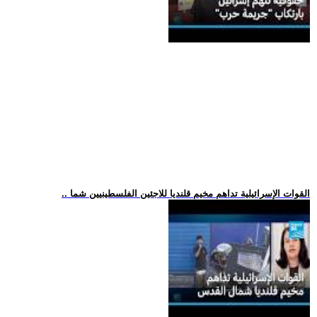
.. القوات الإسرائيلية تداهم مخيم قلنديا للاجئين الفلسطينيين شما