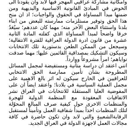
وامكانية مشاركة عراقيي المهجر فيها لابد وان يقودنا الى
الخوض في المبادئ القانونية الاساسية والبديهية ومن
ضمنها مبدأ المساواة في الحقوق والواجبات؛ اذ ان منح
هذا الحق وتوفير مستلزمات ممارسته للبعض من ابناء
بلدنا واستثناء البعض الآخر منه؛ مهما كان عددهم؛ سيُعَدُ
خرقا واضحاً لمبدأ المساواة الذي كفلته المادة الثانية
عشرة من قانون ادرة الدولة العراقية للفترة الانتقالية؛
وسيجعل من الممكن الطعن بدستورية تلك الانتخابات
وسيكون التشكيك بمصداقية القائمين عليها؛ مهما صدقت
نواياهم؛ امراً مشروعاً ووارداً.
انني اعتقد ان دراسة متأنية ومستفيضة لمجمل المسائل
المطروحة بشأن تأمين ممارسة الحق الانتخابي
للعراقيين في الخارج سيكون له اثر بالغ الاهمية على
مجمل العملية السياسية في بلادنا؛ واعتقد ايضاً ان على
المفوضية العليا المستقلة للانتخابات في العراق نشر
الاتفاقيات المعقودة مع المنظمة الدولية للهجرة
والمنظمات الاخرى حول كيفية صرف المبالغ المحوّلة
لتلك المنظمات اخذاً بمبدأ شفافية العمل وتأميناً لمستقبل
الرقابةالشعبيةٍ والتي لابد وان تكون حاضرة في كافة
مجالات العمل لاجهزة الدولة في العراق الجديد.