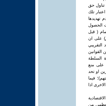
 تناول حق
عتبار تلك
م تهديدها
ت الحصول
صام ( قبل
رنسا قبل 3 ليام؛ اما في بريطانيا فقبل 6 ايام) على ان
 التقريبي
 القوانين
ة السلطة
 على منع
ين او تحد
هم)؛ فيما
لاخرى اذا
اقتصادية
العظمى من