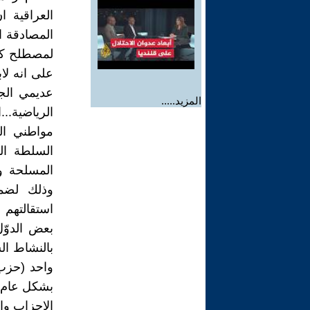
العراقية 
المصادقة ا
لمصطلح كيا
على انه لا
عديمي الجنس
المزيد.....
الرياضية..
مواطني ال
السلطة الق
المسلحة وا
وذلك لضما
استقالتهم
بعض الدوّل
بالنشاط ال
واحد (حزب
بشكل عام ب
الاحزاب وال