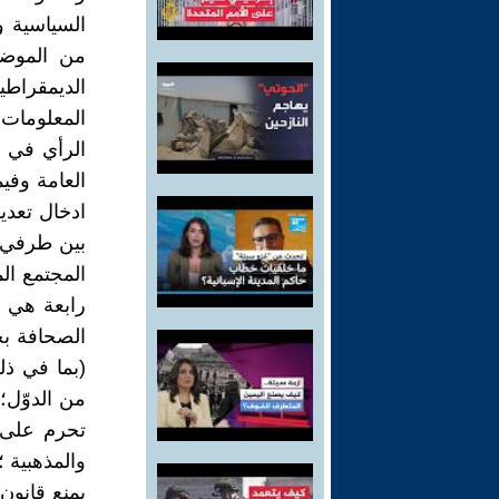
السياسية و
من الموضو
الديمقراطي
المعلومات 
الرأي في ا
العامة وفي
ادخال تعدي
بين طرفي ا
المجتمع ال
رابعة هي س
الصحافة بح
(بما في ذل
تحرم على ا
والمذهبية ؛