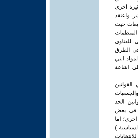
ثيرة اخرى
ر. واعتقد
ريعات حيث
 المنظمات
 للفتاوى
تى الطرق
مواد التي
لى اشاعة
القوانين
الجمعيات
انين الحد
ي في بعض
اخرى؛ اما
كيانات السياسية )
قلة للانتخابات