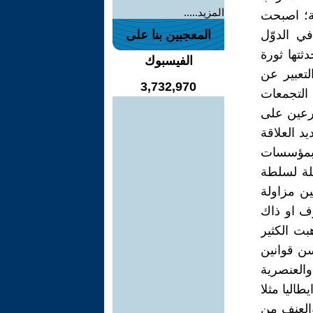
المزيد.....
ية؛ اصبحت
ي الدوّل
المعجبين بنا على
ثتها ثورة
الفيسبوك
لتعبير عن
3,732,970
 التجمعات
شرعين على
د العلاقة
 بمؤسسات
لة لسلطة
ن مزاولة
رف او ذاك
بت الكثير
 الدولي لحقوق الانسان لعام 1966؛ الى سن قوانين
والعنصرية
طاليا مثلا
ة والعنف من