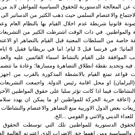
 عن المعالجة الدستورية للحقوق السياسية للمواطن لابد من
لاجتماع والاعتصام السلمي حيث ذهب الكثير من الدساتير الى ا
نة قانونيا شريطة عدم اخلال القيام بها بالنظام العام وعد
لة والمواطنين. في ذات الوقت اشترطت الكثير من التشريعا
 خاصة من السلطات المعنية قبل القيام بالتضاهر او الاعت
يومين في المانيا؛ في ف
الموافقة على القيام بالنشاط اسماء القائمين عليه والعدد
فيه وتحديد نقطة انطلاق التضاهرة ومسارها؛ وعادة ما تتضمن
ات قواعد تمنع القيام بالانشطة المذكورة بالقرب من اجهز
(البرلمان) او محل اقامة رئيس الدولة. واجمعت التشريعات
النشاطات فيما اذا كانت تؤثر سلبا على حقوق المواطنين الآخر
(اعاقة حرية الحركة للمواطنين او ما يمكن ان يهدد سلامت
عات بعض الدول الاوربية منع التضاهر والاعتصام والنشاطات ا
للعداء الديني والاثني و القومي ...الخ.
حقوق الدستورية للمواطنين تلك التي توسطت الحقوق ال
ة والسياسية ومن اهمها حق الاضراب الذي اعتبرته الغالبية 