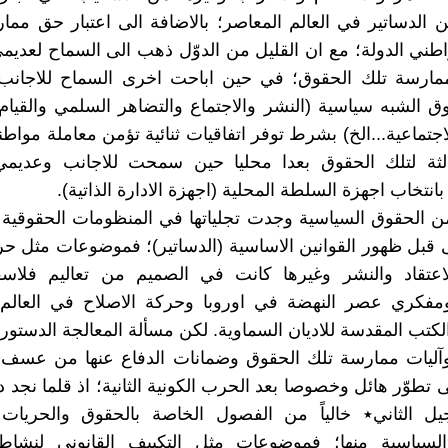
الدساتير في العالم المعاصر؛ بالاضافة الى اعتبار حق ممار
اطني الدولة؛ مع ان القليل من الدوّل ذهب الى السماح لعديم
بممارسة تلك الحقوق؛ في حين اباحت اخرى السماح للاجانب
 الشبه سياسية (النشر والاجتماع والتضاهر السلمي والقيام
لاجتماعية...الخ) بشرط توفر اتفاقيات ثنائية تؤمن معاملة مواطني
ثة لتلك الحقوق بعدا محليا حين سمحت للاجانب وعديمي
انتخاب اجهزة السلطة المحلية (اجهزة الادارة الذاتية).
من الحقوق السياسية وجدت تجلياتها في المنظومات الحقوقية 
ى قبل ظهور القوانين الاساسية (الدساتير)؛ فموضوعات مثل حري
لاعتقاد والنشر وغيرها كانت في الصميم من تعاليم فلاسفة
ومفكري عصر النهضة في اوروبا وحركة الاصلاح في العالم 
كتب المقدسة للاديان السماوية. لكن مسألة المعالجة الدستور
وآليات ممارسة تلك الحقوق وضمانات الدفاع عنها من عسف
طوّر هائل وخصوصا بعد الحرب الكونية الثانية؛ اذ قلما نجد د
جيل الثاني٭ خالياً من الفصول الخاصة بالحقوق والحريات 
سياسية منها؛ فموضوعات مثل التكييف القانوني لنشاط