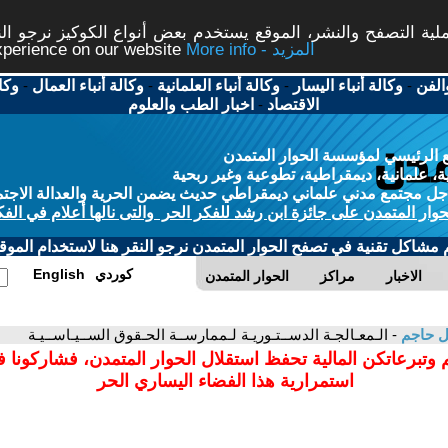
ة التصفح والنشر، الموقع يستخدم بعض أنواع الكوكيز نرجو النق
More info - المزيد
experience on our website
الفن
-
وكالة أنباء اليسار
-
وكالة أنباء العلمانية
-
وكالة أنباء العمال
-
وكا
الاقتصاد
-
اخبار الطب والعلوم
 الرئيسي لمؤسسة الحوار المتمدن
، علمانية، ديمقراطية، تطوعية وغير ربحية
ل مجتمع مدني علماني ديمقراطي حديث يضمن الحرية والعدالة الاجتم
حوار المتمدن على جائزة ابن رشد للفكر الحر والتى نالها أعلام في الفك
م مشاكل تقنية في تصفح الحوار المتمدن نرجو النقر هنا لاستخدام الموقع
كوردي
English
الاخبار
مراكز
الحوار المتمدن
ل حاجم
- الـمعـالجـة الدســتـوريـة لـممارســة الحـقوق الســيـاســيـة
 وتبرعاتكن المالية تحفظ استقلال الحوار المتمدن، فشاركونا 
استمرارية هذا الفضاء اليساري الحر