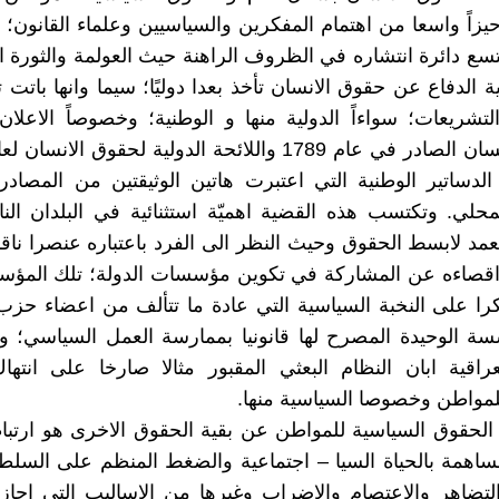
اً واسعا من اهتمام المفكرين والسياسيين وعلماء القانون؛ و
تسع دائرة انتشاره في الظروف الراهنة حيث العولمة والثورة ال
الدفاع عن حقوق الانسان تأخذ بعدا دوليًا؛ سيما وانها باتت ت
التشريعات؛ سواءاً الدولية منها و الوطنية؛ وخصوصاً الاعلا
الدساتير الوطنية التي اعتبرت هاتين الوثيقتين من المصادر
محلي. وتكتسب هذه القضية اهميّة استثنائية في البلدان الن
عمد لابسط الحقوق وحيث النظر الى الفرد باعتباره عنصرا ناق
اقصاءه عن المشاركة في تكوين مؤسسات الدولة؛ تلك المؤس
ا على النخبة السياسية التي عادة ما تتألف من اعضاء حزب
ة الوحيدة المصرح لها قانونيا بممارسة العمل السياسي؛ و
عراقية ابان النظام البعثي المقبور مثالا صارخا على انته
لمواطن وخصوصا السياسية منها.
ز الحقوق السياسية للمواطن عن بقية الحقوق الاخرى هو ارتباط
ساهمة بالحياة السيا – اجتماعية والضغط المنظم على السلط
تضاهر والاعتصام والاضراب وغيرها من الاساليب التي اجازتها