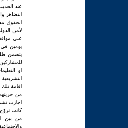
عند الحديث
التضاهر وا
الحقوق مصو
لأمن الدو
على موافقة
يتضمن طلب 
للمشاركين 
او التعليم
التشريعية 
اقامة تلك 
من حريتهم 
اجازت تشري
كانت تروّج 
من بين ال
والاجتماعي