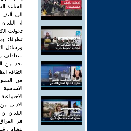
الساعة الس
الى تأليف 
ان البلدان
تحولت الكث
تطرفا؛ وب
ورسائل ال
للتعاطف مع
تحد من ال
الثقافة ال
من الحقوق
الاساسية 
الاجتماعية
الادنى من
البلدان ان