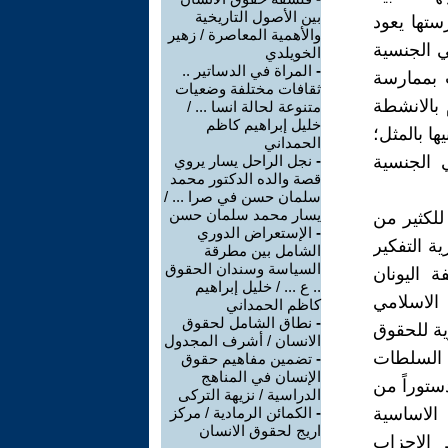
بين الأصول التاريخية
ستها يعود
والأهمية المعاصرة / زهير
ي الجنسية
الخويلدي
-
المراة في الدساتير ..
 بممارسة
ثقافات مختلفة وضعيات
 بالانشطة
متنوعة لحالة انسا ... /
خليل إبراهيم كاظم
ها بالمثل؛
الحمداني
 الجنسية
-
نجل الراحل يسار يروي
قصة والده الدكتور محمد
سلمان حسن في صرا ... /
يسار محمد سلمان حسن
للكثير من
-
الإستعراض الدوري
ة التفكير
الشامل بين مطرقة
السياسة وسندان الحقوق
 اليونان
.. ع ... / خليل إبراهيم
الاسلامي
كاظم الحمداني
-
نطاق الشامل لحقوق
ية للحقوق
الانسان / أشرف المجدول
 السلطات
-
تضمين مفاهيم حقوق
الإنسان في المناهج
ستوراً من
الدراسية / نزيهة التركى
الاساسية
-
الكمائن الرمادية / مركز
اريج لحقوق الانسان
 الاحزاب