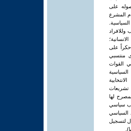
صوله على
م المشرع
السياسية.
 وللافراد
لانسانية؛
حكراً على
ى منتسبي
بي القوات
السياسية
انتخابية
 تشريعات
لمصرح لها
حزب سياسي
 السياسي
ّل لتسجيل
).