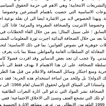
التشريعات الانتخابية؛ وهي الاهم في حزمة الحقوق السياس
عات الاساسية التي حضيت باهتمام المشرعين وخصوصا ف
ة. وبهذا الخصوص لابد من الاشارة ايضا الى ان نقلة نوعية احد
وخصوصا الانترنيت والصحافة المقروءة والمرئية؛ فاذا كان ا
لسابق ؛ على سبيل المثال؛ يتم من خلال القاء الخطابات في
ما بعد من خلال الصحافة البدائية اجبرت ثورة المعلومات الم
لات جوهرية في نصوص القوانين؛ بما في ذلك الاساسية؛ لتحدي
لمعادلة اي السلطات العامة والمواطن ممثلا بما بات يعرف
مدني. ولا عجب ان تجد بعض الدساتير وقد افردت فصولا كام
لطة الصحافة. على ان هذا الاهتمام لا يهدف فقط الى تأمي
رية ومنع احتكار وسائل الصحافة والاعلام من قبل هذا الط
ك الدولة)؛ بل وللحد من اساءة استخدام هذه الحرية؛ فقد ذه
من الدوّل؛ واستنادا الى الميثاق
لصحافة نشر المواد التي تدعو الى اثارة النعرات الطائفية 
 او تلك التي تشجع العنف وتسئ الى الاخلاق الاجتماعية؛ ففي اي
يمنع قانون 1999 التلفزيون الايطالي من عرض مشاهد الاثارة الجنسي