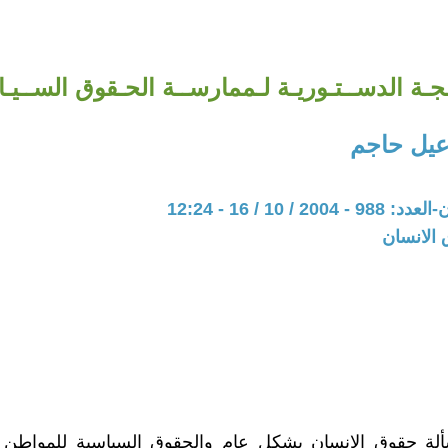
لجـة الدســتـوريـة لـممارســة الحـقوق الســيـا
عيل حاجم
2 / 10 / 16 - 12:24
 الانسان
لة حقوق الانسان بشكل عام والحقوق السياسية للمواطن