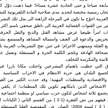
ابعة صباحا و حتى الحادية عشرة مساءا؛ فيما ذهبت دوّل ك
لجان رسمية مختصة لتحديد مدى صلاحية المادة التلفزيونية للنش
 العربية احوّج ما تكون في المرحلة الراهنة الى مثل تلك التش
ير من القنوات الفضائية العربية الى ناطق صحفي باسم اكثر
ات امراً طبيعيا عرض مشاهد القتل والذبح والنقل الحرفي
تحريض والدعوة الى العنف واستمالة المشاهد والمستمع بش
 القتلة وممتهني الاجرام؛ في حين تعج التشريعات العربية بال
صحافة الهادفة وتلجم الكلمة الحرة و المستقلة وتعمل ع
ظلامية والمكرسة للتخلف.
 التي حظيت باهتمام المشرعين واحتلت مكانا بارزا في 
لجميع البلدان هي حرية الانتظام في الاحزاب السياسية و
 والاقتصادية والمنظمات المهنية؛ وقد حددت الكثير من القو
 الاشخاص الذين بامكانهم تكوين تلك المنظمات؛ اذ يكف
 يجتمع ثلاثة اشخاص لتكون حزب سياسي او منظمة اجتماعية 
في العراق فيفهم من نص الفقرة (1-2 ) من القسم الثاني ( ال
لنظام رقم ( 3 ) لسنة 2004؛ الصادر عن المفوضية العليا المست