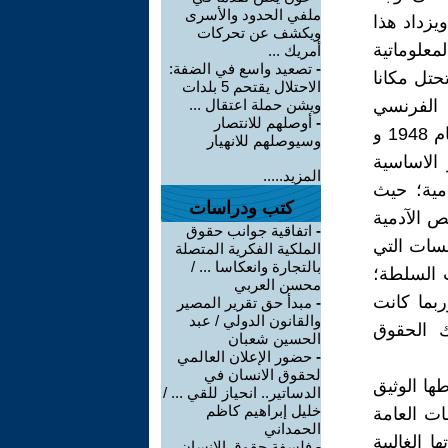
ملفي الحدود والأسرى
يزداد هذا
ويكشف عن تحركات
معلوماتية
أمريك ...
-
تصعيد واسع في الضفة:
حتل مكانا
الاحتلال يقتحم 5 بلدات
ن الفرنسي
ويشن حملة اعتقال ...
-
أوصلهم للانتصار
لحقوق الانسان الصادر في عام 1789 واللائحة الدولية لحقوق الانسان لعام 1948 و
وسيوصلهم للانهيار
 الاساسية
المزيد.....
امية؛ حيث
كتب ودراسات
ص الآدمية
-
اتفاقية جوانب حقوق
سات التي
الملكية الفكرية المتصلة
بالتجارة وانعكاسا ... /
 السلطة؛
محسن العربي
ربما كانت
-
مبدأ حق تقرير المصير
والقانون الدولي / عبد
اك الحقوق
الحسين شعبان
-
حضور الإعلان العالمي
لحقوق الانسان في
ها الوثيق
الدساتير.. انحياز للقي ... /
خليل إبراهيم كاظم
ات العامة
الحمداني
 الغالبية
-
فلسفة حقوق الانسان