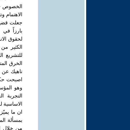
الخصوص حيز
الاهتمام وت
جعلت قضية 
بارزاً في 
الكثير من 
للتشريع ال
الخرق المت
ناهيك عن 
اصبحت حكر
وهو المؤسس
التجربة ال
الاساسية ل
ان ما يميّ
بمسألة الم
من خلال ال