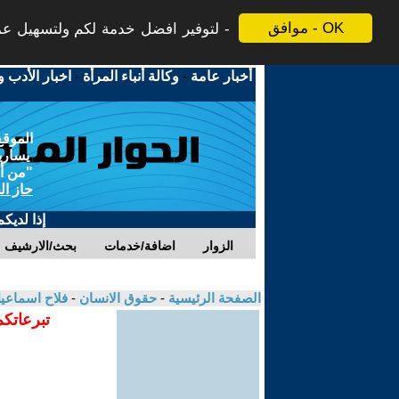
موافق - OK
لتوفير افضل خدمة لكم ولتسهيل عملي
أخبار عامة
-
وكالة أنباء المرأة
-
اخبار الأدب و
الموقع
يسارية
"من أج
حاز ال
إذا لديك
الزوار
اضافة/خدمات
بحث/الارشيف
الصفحة الرئيسية
-
حقوق الانسان
-
فلاح اسماعي
تبرعاتكم