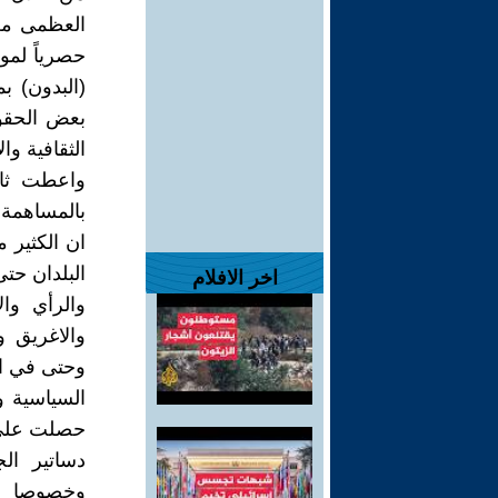
العظمى من 
حصرياً لمو
(البدون) 
بعض الحقوق
الثقافية وا
واعطت ثال
بالمساهمة ب
ان الكثير 
البلدان حت
اخر الافلام
والرأي وا
والاغريق 
وحتى في ال
السياسية 
حصلت على ت
دساتير ال
وخصوصا ال