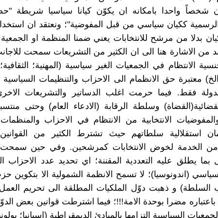
ان شخصاً واحدا بامكانه ان يكوّن كيانا سياسيا شريطة "ح
لرسمية ككيان سياسي من قبل المفوضية"؛ ونعتقد ان استخدا
ن بدلا من مرشح للانتخابات يعني ضمنا المنظمة او الجمعية 
بد من الاشارة هنا الى ان الكثير من التشريعات سمحت للاجانب
ية الانتظام في الجمعيات الغير سياسية (المهنية؛ الثقافية؛ ا
.الخ) معتبرة حق الانظمام الى الاحزاب والتنظيمات السياسية 
دولة فقط. فيما حرمت اغلب الدساتير والتشريعات الاخر
ضائية(القضاة) وسلطة الرقابة (الادعاء العام) وحتى منتس
لمفوضيات الانتخابية من الانتظام في الاحزاب والمنظمات 
ن استقلالية سلطاتهم حيث تشترط الكثير من القوانين ال
 من الخدمة لخوض الانتخابات كمرشحين. وفي حين سمحت
 بما يطلق عليه التعددية المقننة؛ اي تحديد عدد الاحزاب ا
سياسي (اندونوسيا)؛ لا تسمح الانظمة الشمولية الا بتكوين 
 السلطة) و ذهبت دوّل الملكيات المطلقة الى تحريم العمل
اعتباره مضرا بوحدة الامة!!!؛ فيما اشترطت قوانين بعض الدو
جمعيات السياسية التزامها بالمبادئ الديمقراطية (اسبانيا؛ بولونيا