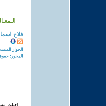
الـمعـا
فلاح اسما
الحوار المتمدن-العدد: 988 - 004
المحور: حقوق
احتلت مسأ