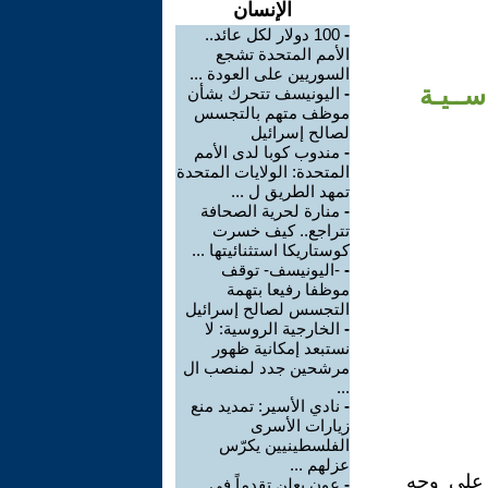
الإنسان
-
100 دولار لكل عائد..
الأمم المتحدة تشجع
السوريين على العودة ...
ســيـة
-
اليونيسف تتحرك بشأن
موظف متهم بالتجسس
لصالح إسرائيل
-
مندوب كوبا لدى الأمم
المتحدة: الولايات المتحدة
تمهد الطريق ل ...
-
منارة لحرية الصحافة
تتراجع.. كيف خسرت
كوستاريكا استثنائيتها ...
-
-اليونيسف- توقف
موظفا رفيعا بتهمة
التجسس لصالح إسرائيل
-
الخارجية الروسية: لا
نستبعد إمكانية ظهور
مرشحين جدد لمنصب ال
...
-
نادي الأسير: تمديد منع
زيارات الأسرى
الفلسطينيين يكرّس
عزلهم ...
 على وجه
-
عون يعلن تقدماً في