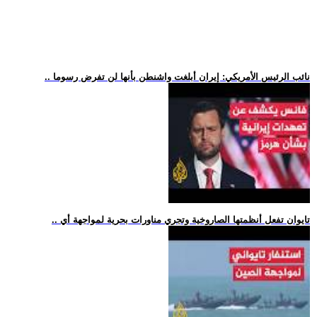
.. نائب الرئيس الأمريكي: إيران أبلغت واشنطن بأنها لن تفرض رسوما
.. تايوان تفعل أنظمتها الصاروخية وتجري مناورات بحرية لمواجهة أي