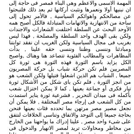
المهمة الاسمى والاعظم وهى البناء فمصر فى حاجة إلى
ان نبنيها أولا ونعمرها ونثبت أركانها ثم بعد ذلك فلتبحثوا
عن مصالحكم واهوائكم السياسية , فالأمر تحول إلى
ساحة من الانتهازية والاتهامات المتبادلة فالكل أصبح همه
الأوحد البحث عن السلطة اختلفت الشعارات والاجندات
ولكن بقى الهدف واحد السلطة والمصلحة , فهذا ليس
بغريب فى مجال السياسية ولكن الغريب ان نفقد ثوابتنا
ومبادئنا وننسى وطننا وننسى حقه علينا , بدأت
المظاهرات والمطالب الفئوية تتصاعد هنا وهناك ,واصبح
الكل يزايد باسم الثورة فهذه الثورة هى ثورة كل
المصريين فلم تكن حركة شباب بل حركة المصريون
جميعا , الشباب هم الذين اشعلوا فتيلها ولكن الشعب هو
من انجز الثورة , فلم تكن باى شكل من الأشكال ثورة
تيار فكرى أو جماعة بعينها , كما لا يمكن اختزال شعب
بأكمله فى ميدان التحرير , فشرعية ثورة يناير استمدت
من كل الشعب فى إرجاء مصر المختلفة , فلا يمكن أن
نجعل مصير مصر مرتهن بما تحدده فئات بعينها فنحن
بحاجة جميعا إلى التوحد والاتفاق وتناسى الخلافات لنتفق
على شىء واحد مصر , علينا إدراك ما يواحهنا من الخارج
من مخاطر ومحاولات تريد لمصر الانهيار والدخول فى