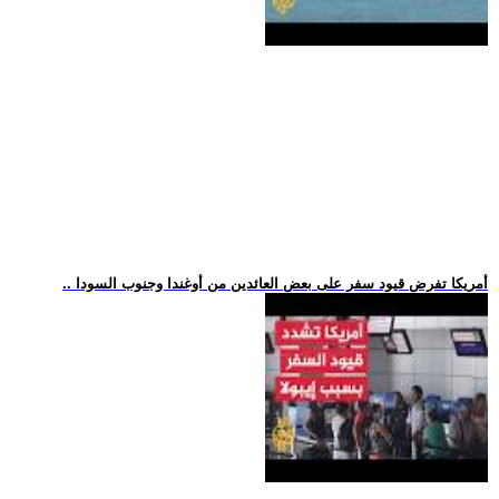
.. أمريكا تفرض قيود سفر على بعض العائدين من أوغندا وجنوب السودا