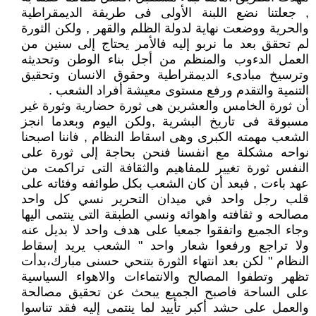
, جعلتنا نضع اللبنة الأولى فى طريقة الديمقراطية
والحرية ووضعت نهاية لدولة الظلم والقهر , ولكن الثورة
لم تحقق بعد ما نربو إليه فالأمر يحتاج إلى سنين من
العمل الدءوب والمنظم من أجل بناء الوطن وتحديثه
وترسيخ مبادىء الديمقراطية وحقوق الانسان وتحقيق
التنمية والتقدم ورفع مستوى معيشة أفراد الشعب .
أن ثورة الخامس والعشرين هى ثورة حضارية وثورة غير
مسبوقة فى تاريخ البشرية ,ولكن اليوم وبعدما انجز
الشعب مهمته الكبرى وهى اسقاط النظام , فاننا اصبحنا
نواحه مشكلة مع انفسنا فنحن بحاجة إلى ثورة على
النفس ثورة تغيير للمفاهيم والثقافة التى تراكمت من
عهد باءت , فبعد أن كان الشعب بكل طوائفه وفئاته على
قلب رجل واحد في ميدان التحرير نسي كل واحد
مصالحه و ثقافته واهوائه ونسي الطبقة التى ينتمى اليها
وجاء الجميع واتفقوا جمعيا على هدف واحد لا بديل عنه
ولا تراجع ورفعوا شعار واحد " الشعب يريد إسقاط
النظام " لكن بعد انتهاء الثورة بتنحي حسنى مبارك،بدأت
تظهر وتطفوا المصالح والانتماءات والاهواء السياسية
على الساحة فاصبح الجميع يبحث عن تحقيق مصالحة
والعمل على حشد أكبر تأييد لما ينتمى إليه فقد تناسوا