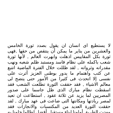
لا يستطيع اى انسان ان يقول بصدد ثورة الخامس
والعشرين من يناير ما يمكن أن ينتقص من حقها ,فهى
ثورة بكل المقاييس اذهلت وابهرت العالم , لأنها ثورة
شعب باكمله على نظام فاسد ومستبد ظلم شعبه ونهب
مقدراته وثرواته , لقد ظللت خلال الفترة الماضية اتتبع
عن كثب واهتمام ما يدور بوطنى العزيز أثرت على
نفسى إلا اتحدث فى كثيرا من الأمور حتى يتضح لى
معالم الاشياء , فقد حققت الثورة تطلعت الشعب فقد
اسقطت نظام مبارك الذى ظل جاسما على صدور
المصريين لما يزيد عن ثلاثة عقود , استطاعت ان تعيد
لمصر ريادتها ومكانتها التى ضاعت فى عهد مبارك , لقد
حققت الثورة العديد من المكتسبات والانجازات فقد
مهدت الطريق أمامنا لبناء مستقبل أفضل لطالما حلمنا به