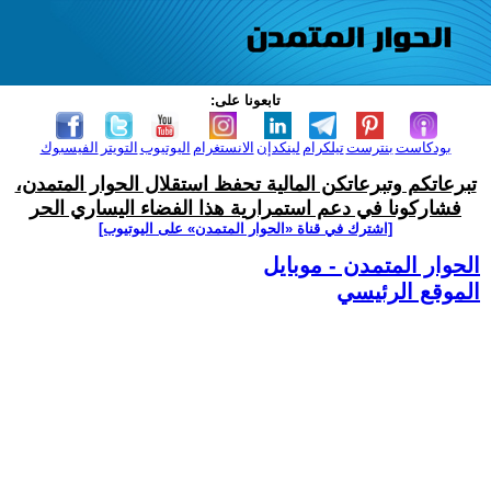
تابعونا على:
بودكاست
بنترست
تيلكرام
لينكدإن
الانستغرام
اليوتيوب
التويتر
الفيسبوك
تبرعاتكم وتبرعاتكن المالية تحفظ استقلال الحوار المتمدن،
فشاركونا في دعم استمرارية هذا الفضاء اليساري الحر
[اشترك في قناة ‫«الحوار المتمدن» على اليوتيوب]
الحوار المتمدن - موبايل
الموقع الرئيسي