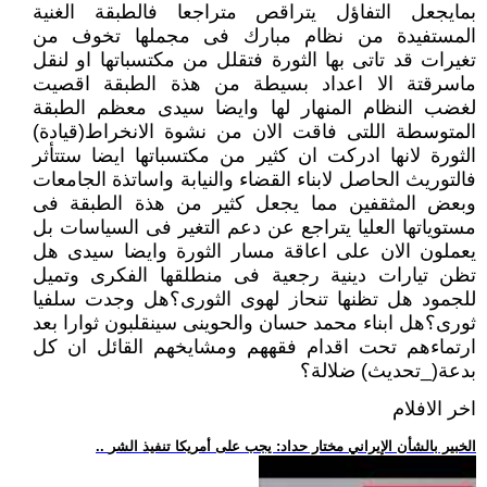
بمايجعل التفاؤل يتراقص متراجعا فالطبقة الغنية
المستفيدة من نظام مبارك فى مجملها تخوف من
تغيرات قد تاتى بها الثورة فتقلل من مكتسباتها او لنقل
ماسرقتة الا اعداد بسيطة من هذة الطبقة اقصيت
لغضب النظام المنهار لها وايضا سيدى معظم الطبقة
المتوسطة اللتى فاقت الان من نشوة الانخراط(قيادة)
الثورة لانها ادركت ان كثير من مكتسباتها ايضا ستتأثر
فالتوريث الحاصل لابناء القضاء والنيابة واساتذة الجامعات
وبعض المثقفين مما يجعل كثير من هذة الطبقة فى
مستوياتها العليا يتراجع عن دعم التغير فى السياسات بل
يعملون الان على اعاقة مسار الثورة وايضا سيدى هل
تظن تيارات دينية رجعية فى منطلقها الفكرى وتميل
للجمود هل تظنها تنحاز لهوى الثورى؟هل وجدت سلفيا
ثورى؟هل ابناء محمد حسان والحوينى سينقلبون ثوارا بعد
ارتماءهم تحت اقدام فقههم ومشايخهم القائل ان كل
بدعة(_تحديث) ضلالة؟
اخر الافلام
.. الخبير بالشأن الإيراني مختار حداد: يجب على أمريكا تنفيذ الشر