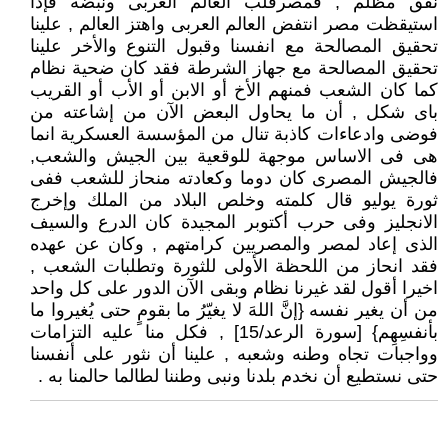
نفق مظلم , فمصرقلب العالم العربى ونبضه فإذا
استيقظت مصر انتفض العالم العربى واهتز العالم , علينا
تحقيق المصالحة مع انفسنا وقبول التنوع والأخر علينا
تحقيق المصالحة مع جهاز الشرطة فقد كان ضحية نظام
كما كان الشعب فمنهم الأخ أو الابن أو الأب أو القريب
باى شكل , أن ما يحاول البعض الآن من إشاعته من
فوضى وادعاءات كاذبة تنال من المؤسسة العسكرية انما
هى فى الاساس موجهة للوقعية بين الجيش والشعب,
فالجيش المصرى كان دوما وكعادته منحاز للشعب ففى
ثورة يوليو قال كلمته وخلص البلاد من الملك وإخرج
الانجليز وفى حرب أكتوبر المجيدة كان الدرع والسيف
الذى إعاد لمصر والمصريين كرامتهم , وكان عن عهده
فقد انحاز من اللحظة الأولى للثورة وتطلبات الشعب ,
اخيرا أقول لقد غيرنا نظام وبقى الآن الدور على كل واحد
من أن يغير نفسه {إنَّ اللهَ لا يغيّرُ ما بقومٍ حتى يُغيروا ما
بأنفسِهِم} [سورة الرعد/15] , فكل منا عليه التزامات
وواجبات تجاه وطنه وشعبه , علينا أن نثور على أنفسنا
حتى نستطيع أن نخدم بلدنا ونبى وطننا لطالما حالمنا به .