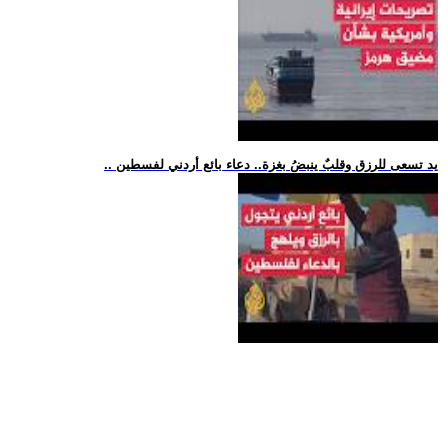
.. يد تسعى للرزق وقلبٌ ينبضُ بغزة.. دعاء بائع أردني لفسطين