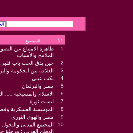
1
ظاهرة الامتناع عن التصو
الملامح والأسباب
2
حين يدق الحب باب قلبى
3
العلاقة بين الحكومة وال
4
بكت عينى
5
مصر والبرلمان
6
الاسلام والمسيحية ..... ال
7
ليست ثورة
8
المؤسسة العسكرية وقص
9
مصر والهوى الثورى
10
المجتمع المدنى والتحول 
الوطن العربى : مرحلة جد