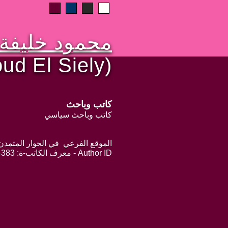
محمود خليفة
d El Siely)
كاتب وباحث
كاتب وباحث سياسي
الموقع الفرعي في الحوار المتمدن: ps://www.ahewar.org/m.asp?i=4383
Author ID - معرف الكاتب-ة: 4383