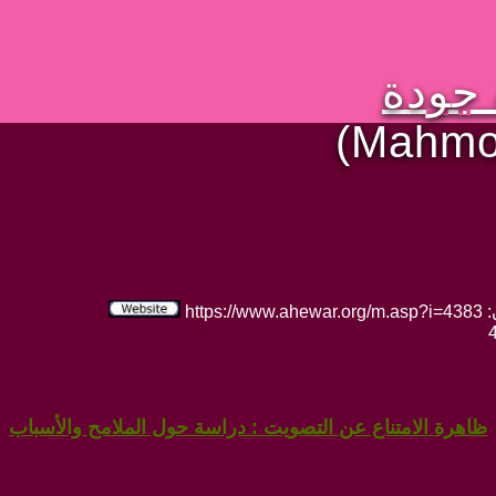
 جودة
(Mahmou
htt
ظاهرة الامتناع عن التصويت : دراسة حول الملامح والأسباب