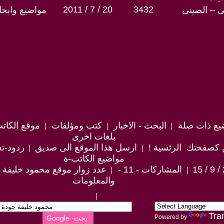
2011 / 7 / 20
3432
ى – الصينى
مواضيع وابح
يع ذات صلة
البحث - الاخبار
كتب ومؤلفات
موقع الكات
بلغات اخرى
 كصفحتك الرئسية !
ارسل هذا الموقع الى صديق
ردود-تع
مواضيع الكاتب-ة
المشاركات - 11 -
عدد زوار موقع محمود خليفة جودة 
والمعلومات
Tra
Powered by