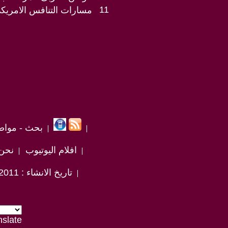
11
مسارات التنافس الامريك
بحث - مواض
افلام اليوتيوب
نحن
تاريخ الانشاء : 2011 / 9 / 15
nslate