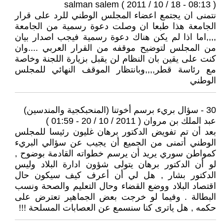
salman salem ( 2011 / 10 / 18 - 08:13 )
نتمنى ان يجتمع اعضاء المجلس الوطني للرد على قرار
الجامعة هذا طبعا ان وصلت دعوة رسمية من الجامعة
,,,,اما اذا لم يكن هناك دعوة رسمية فيجب اصدار بيان
من المجلس لتوضيح موقفه من القرار العربي ....وان
كنت على يقين بان النظام لن يقبل بزيارة اللجنة وخاصة
مع رئاسة قطر,,,,وبانتظار الموقف النهائي للمجلس
الوطني
30 - سؤال بريء برسم أخوتنا (المنحبكجية والمندسين)
عبد الملك بن مروان ( 2011 / 10 / 20 - 01:59 )
بعد أن تم تفويض الدكتور برهان غليون رئيسا للمجلس
الوطني أتمنى من الجميع أن يجيب عن سؤالي البريء
كمواطن سوري يريد أن يرسم خطواته القادمة بوضوح ,
لو أن الدكتور برهان يتولى شؤون ادارة البلاد وليس
الدكتور بشار , هل لي أن أعرف كيف سيكون حال
اقتصاد البلاد ووضع القضاء وحال التعليم والصحة ونسب
البطالة . وفيما لو خرجت بعض الجماهير تعترض على
حكمه , هل ياترى كنا سنسمع عن العصابات المسلحة !!!