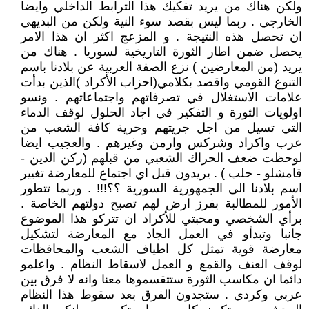
ولكن هناك من يريد تفكيك هذا الترابط الداخلي وايضا
الخارجي . ربما ليس بقصد سوء النية ولكن من البديهي
ان تحصل هذه النتيجة . و المزعج اكثر ان هذا الامر
يحصل ضمن اطار الثورة التاريخية لسوريا . هناك من
يريد (من المعارضين ) نزع الصفة العربية عن بلادنا باسم
التنوع القومي واقصد بكلامي(احزاب الأكراد )الذين بدأت
علامات الاستغلال في تصرفاتهم واجتماعاتهم . ونسو
اولويات الثورة و التفكير في اجاد الحلول لوقف الدماء
التي تسيل من اجل جريتهم وحرية كافة الشعب من
عرب واكراد وشركس وارمن وغيرهم . والعجيب ايضا
لوحظت ضعف الحراك الشعبي من قبلهم (ركن الدين -
قامشلو - حلب ) . يريدون قبل اي اجتماع للمعارضة تغيير
اسم بلادنا الى الجمهورية السورية ؟؟!!! . وربما تتطور
الأمور للمطالبة بفرز ارض لهم تصبح دولتهم الخاصة .
برأي الشخصي ومحبتي للأكراد ان تتركو هذا الموضوع
جانبا وتبدأو في العمل الجاد مع المعارضة لتشكيل
معارضة قوية تمثل كل اطياف الشعب والمحافظات
لوقف العنف والقمع و العمل لاسقاط النظام . واعلمو
دائما ان مكاسب الثورة ستتقسموها معنا وانه لا فرق بين
عربي وكردي . ستجدون الفرق بعد سقوط هذا النظام