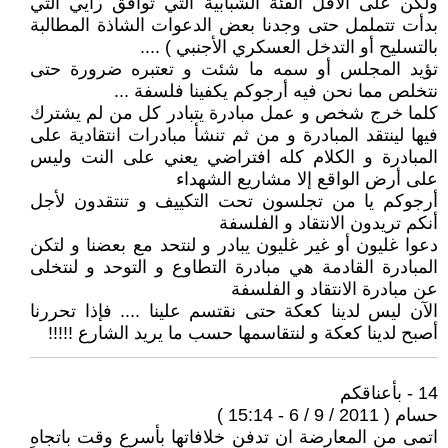
ولكن على الأقل الفئة الشبابية التي توافق رأيي التي
بدأت تتململ حتى وجدنا بعض الدعوات الشاذة المطالبة
بالتسليح أو التدخل العسكري الأجنبي ) ....
تؤيد المجلس أو سمه ما شئت و تعتبره ضرورة حتى
نتخلص مما نحن فيه أرجوكم يكفينا فلسفة ...
كلما خرج شخص و عمل مبادرة يتبادر كل من لم يشترك
فيها لينتقد المبادرة و من ثم تنشأ مبادرات انتقادية على
المبادرة و الكلام كله افتراضي يعني على النت وليس
على أرض الواقع إلا مشاريع الشهداء
أرجوكم يا من تجلسون تحت التكييف و تنتقدون لأجل
أنكم تريدون الانتقاد و الفلسفة
دعوا غليون أو غير غليون يبادر و لنتحد مع بعضنا و لتكن
المبادرة القادمة هي مبادرة التطاوع و التوحد و لنتخلى
عن مبادرة الانتقاد و الفلسفة
الآن ليس لدينا كعكة حتى نقتسم علينا .... فإذا تحررنا
أصبح لدينا كعكة و لنتقاسمها حسب ما يريد الشارع !!!!!
14 - بأعناقكم
حسام ( 2011 / 9 / 6 - 15:14 )
اتمى من المعارضة ان تدفن خلافاتها بأسرع وقت باتجاه