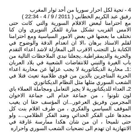
4 - تحية لكل احرار سوريا من أحد ثوار المغرب
رفيق عبد الكريم الخطابي ( 2011 / 9 / 4 - 22:34 )
مع احترامنا لبعض الاقلام السورية والتي كانت حتى
الامس القريب تشكل منارة للفكر التنويري وان كنا
نختلف ما بعضها في بعض الامور السياسية ومع احترامنا
لقلم الاستاذ برهان ،الا ان انعدام الدقة والوضوح في
الكتابة بل التجنب الاقرب الى المغازلة لاشد اعداء التقدم
والحرية والديمقراطية..يجعلنا نبدي الملاحظات التالية من
باب الغيرة والتبني للانتفاضات الشعبية في بلاد العربان
:1ـ محاربة الديكتاتورية لا يجب عزلها عن محاربة اعداء
الحرية المتاجرين بالدين من قوى ظلامية تعيث قتلا في
الشعب السوري مثلها مثل النظام الديكتاتوري
2ـ العداء للديكتاتورية لا يجيز التعامل ومجاملة العملاء باي
لون تلونوا ، من جماعة خدام الى جماعة الاخوان
المجرمين وفريق العرعور...ان المؤسف حقا ان يغيب
الموقف السياسي والفكري ، من طرف اقلام بنت كل
مجدها على الفكر الحداثي وضد الفكر الظلامي...، ولو
حتى تلميحا ، ان من شأن هكدا ممارسة غارقة في
الانتهازية ان تهدم الى تضحيات الشعب السوري واحراره