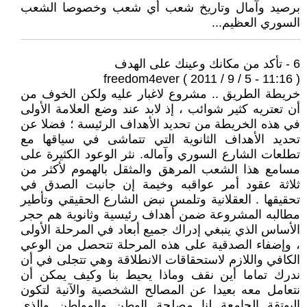
برصيد وآمال وتاريخ شعب أي شعب وخصوصا الشعب
السوري العظيم...
6 - تأكد من مكانك وعينك على الهدف
freedom4ever ( 2011 / 9 / 5 - 11:16 )
خريطة الطريق .. مشروع لاغبار عليه ولكن الخوف من
أن تعتريه كثير شوائب ، إذ لابد عند وضع العلامة الأولى
في هذه الخريطة من تحديد الأهداف الرئيسة ؛ فضلا عن
تحديد الأهداف الثانوية التي تتماشى في سياقها مع
تطلعات الشارع السوري وآماله. نثر الوعود الكثيرة على
مسامع هذا الشعب المرهق والمثقل بالهموم لأكثر من
ثلاثة عقود أمر عواقبه وخيمة إن جانبت الصدق في
تحقيقها . العقلانية وتلمس نبض الشارع الحقيقي وتأطير
مطالبه المشروعة ضمن أهداف رئيسية وثانوية هم حجر
الأساس الذي ينبغي إدراك جميع أبعاد في المرحلة الأولى
، وإضفاء الصدقية على هذه المرحلة تتحصل من الوعي
الكافي واللازم لاستحقاقات الانطلاقة وهي تتجلى في أن
ندرك تماما أين نقف وماذا يحيط بنا وكيف يمكن أن
نتعامل معه بعيدا عن المصالح الشخصية والآنية لتكون
البوتقة الجامعة لنا مصلحة الوطن والمواطن والذي