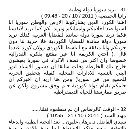
31 - نريد سوريا دولة وطنية
رانيا الحمصية ( 2011 / 10 / 20 - 09:48 )
اهلنا الكورد الذين يشاركوننا الارض والوطن سوريا انا
لستوا ضد احلامكم وامنياتكم ونريد لكم كما نريد لانفسنا
فكما نريد سوريا دولة ساندة للقضايا العربية كذلك نريد
سوريا دولة ساندة للقضايا الكوردية فلا حرية لنا دون
حريتكم وانا متفقة مع الناشط الكوردي رولان كورد عندما
قال :( اختي الكريمة انا غير مقتنع بفكرة الفدرالية
خصوصا وان اكثر من نصف الاكراد في سوريا يعيشون
خارج تلك الخارطة وقلت سابقا ان دستور الاستاذ انور
البني بالنسبة للادارات المحلية كفيلة بتحقيق الحرية
للجميع من في سوريا) ومن هنا اريد ان اخبركم ان
حلمكم بقيام دولة كوردية حلم وحق مشروع ولكن عن
طريق ممارستنا للحياة الديمقراطية
32 - الوقت كالرصاص ان لم تقطعوه قتلنا......
مهند السند ( 2011 / 10 / 21 - 10:55 )
سيدي الفاضل د.برهان غليون... بعد التحية الطيبة والدعاء
بالتوفيق نرجو منكم الاستماع الينا مرة بالاذن و مرة