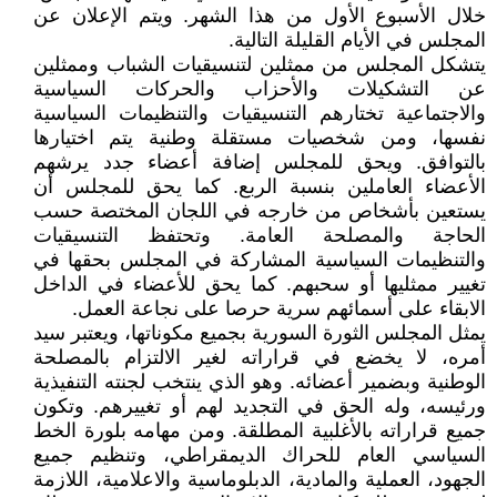
خلال الأسبوع الأول من هذا الشهر. ويتم الإعلان عن
المجلس في الأيام القليلة التالية.
يتشكل المجلس من ممثلين لتنسيقيات الشباب وممثلين
عن التشكيلات والأحزاب والحركات السياسية
والاجتماعية تختارهم التنسيقيات والتنظيمات السياسية
نفسها، ومن شخصيات مستقلة وطنية يتم اختيارها
بالتوافق. ويحق للمجلس إضافة أعضاء جدد يرشهم
الأعضاء العاملين بنسبة الربع. كما يحق للمجلس أن
يستعين بأشخاص من خارجه في اللجان المختصة حسب
الحاجة والمصلحة العامة. وتحتفظ التنسيقيات
والتنظيمات السياسية المشاركة في المجلس بحقها في
تغيير ممثليها أو سحبهم. كما يحق للأعضاء في الداخل
الابقاء على أسمائهم سرية حرصا على نجاعة العمل.
يمثل المجلس الثورة السورية بجميع مكوناتها، ويعتبر سيد
أمره، لا يخضع في قراراته لغير الالتزام بالمصلحة
الوطنية وبضمير أعضائه. وهو الذي ينتخب لجنته التنفيذية
ورئيسه، وله الحق في التجديد لهم أو تغييرهم. وتكون
جميع قراراته بالأغلبية المطلقة. ومن مهامه بلورة الخط
السياسي العام للحراك الديمقراطي، وتنظيم جميع
الجهود، العملية والمادية، الدبلوماسية والاعلامية، اللازمة