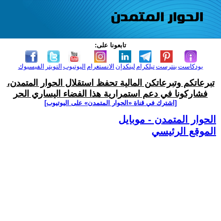
تابعونا على:
بودكاست
بنترست
تيلكرام
لينكدإن
الانستغرام
اليوتيوب
التويتر
الفيسبوك
تبرعاتكم وتبرعاتكن المالية تحفظ استقلال الحوار المتمدن،
فشاركونا في دعم استمرارية هذا الفضاء اليساري الحر
[اشترك في قناة ‫«الحوار المتمدن» على اليوتيوب]
الحوار المتمدن - موبايل
الموقع الرئيسي