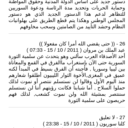
دستور جديد على أساس الدولة المدنية وحقوق المواطنة
وحماية الحريات وتحديد مدة الرئاسة ودعوة السوريين
للتظاهر لدعم هذا الدستور الجديد الذي هو دستور
المجلس الوطني وهكذا يتم قطع الطريق على بهلوانيات
النظام وحشد التأييد من الصامتين وسحب مخاوفهم
26 - (( حتى يقضي الله أمرا كان مفعولا ))
عبد الملك بن مروان ( 2011 / 10 / 15 - 07:33 )
أحد الأصدقاء العرب سألني وهو يتحدث عن سلمية الثورة
السورية حتى الآن بإستغراب ماالفرق في القمع والمعاناة
بين ليبيا وسوريا , فأجبته أن الفرق بسيط في المبدأ لكنه
عميق في المغزى,الأخوة الثوار الليبيون أطلقوا شعارهم
منذ اليوم الأول وقالوا لن نستسلم ننتصر أو نموت لذلك
حملوا السلاح , أما شبابنا فكانت رؤيتهم أننا لن نستسلم
سننتصر بمشيئة الله ولن نموت كشعب, لذلك فهم
حريصون على سلمية الثورة
27 - لا تعليق
كلنا سوريون ( 2011 / 10 / 15 - 23:38 )