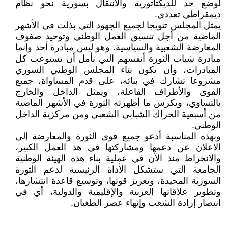
لوضع حد للديكتاتورية والانتقال بسورية نحو نظام
ديمقراطي تعددي.
يمثل المجلس تتويجا لجميع الجهود التي بذلت في الأشهر
الماضية من أجل تنسيق العمل الوطني وتوحيد صفوف
المعارضة الشعبية والسياسية. وهو ليس مبادرة أحد وإنما
مبادرة شباب الثورة أنفسهم التي نأمل أن تستوعب كل
المبادرات، وأن يكون بناء المجلس الوطني السوري
مشروعا تشارك في بنائه، على قدم المساواة، جميع
القوى والأطراف الفاعلة، ويمثل الداخل والخارج
بالتساوي، ويكرس ما أظهرته الثورة في الأشهر الماضية
من أسبقية الحراك الشبابي الشعبي ومن مركزية الداخل
الوطني.
وبهذه المناسبة أدعو جميع قوى الثورة والمعارضة إلى
الاعلان عن دعمها ومشاركتها في هذ العمل الكبير،
والانخراط منذ الآن في عملية بناء هذه الهيئة الوطنية
الجامعة التي ستشكل الأداة الرئيسية لدعم الثورة
السورية المجيدة، وتعزيز قوتها، وتوسيع قاعدة انتشارها،
وتطوير علاقاتها العربية والإقليمية والدولية، أي في
انتصار إرادة الشعب وإنهاء عصر الطغيان.