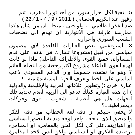
5 - تحية لكل احرار سوريا من أحد ثوار المغرب...تتم
رفيق عبد الكريم الخطابي ( 2011 / 9 / 4 - 22:41 )
ضد الفكر الظلامي...، ولو حتى تلميحا ، ان من شأن هكدا
ممارسة غارقة في الانتهازية ان تهدم الى تضحيات
الشعب السوري واحراره
3ـ استوقفتني بعض العبارات الفاقدة لاي مضمون
سياسي من قبيل:(مشروعا تشارك في بنائه، على قدم
المساواة، جميع القوى والأطراف الفاعلة) ماذا لو كانت
لهذه القوى الفاعلة مشروع اكثر رجعية من النظام القائم
؟ وهو ما نعتقده خصوصا وان الدعم السعودي لاعب
اساسي على الخط ونعرف الجهة المستفيدة منه...!
عبارة اخرى :( وتطوير علاقاتها العربية والإقليمية والدولية
) ان هذه العبارة كذلك تدعو الى الريبة لعدم تحديد تلك
الجهات هل هي أنظمة ، شعوب ، قوى وحركات
ديمقراطية...؟
لا يخفى عليكم ان دقة لغة الخطاب من دقة الفكر
والمنطق الذي ينتجه ، واحد اوجه مبدئية التصور السياسي
او انتهازيته..على كل لكل الحق بالمغامرة او المقامرة
برصيده الفكري او السياسي ولكن ليس لاحد المقامرة