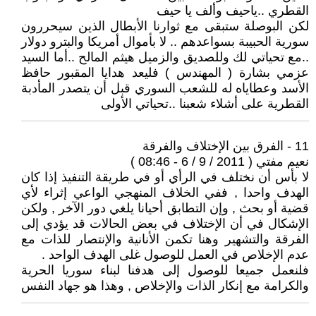
القطري ..ياحيف وألف يا حيف
لكن البوصلة ستبقى مع ثوارنا الأبطال الذين سيحررون
سورية الحبيبة بسواعدهم .. لا بأموال أمريكا والبترو دولار
..مع تحياتي لك وللصديق والزميل هيثم المالح ..أما السيد
عزمي بشارة ( المهندس ) فليعد هدايا المقبور حافظ
الأسد وعطاياه له للشعب السوري قبل أن يتصدر المأدبة
القطرية على أشلاء شعبنا ..تحياتي الأولى
11 - الفرق بين الإختلاف والفرقة
نعيم مفتي ( 2011 / 9 / 6 - 08:46 )
لا بأس أن نختلف في الرأي أو في طريقة التنفيذ إذا كان
الهدف واحدا , ففي الخلاف المنهجي الواعي إثراء لأي
قضية أو بحث , وإن التطابق أحيانا يلغي دور الآخر , ولكن
الإشكال في أن الإختلاف في بعض الحالات قد يؤدي إلى
الفرقة والتشهير وهنا تكمن الأنانية والإنتصار للذات مع
عدم الإخلاص في العمل للوصول غلى الهدف الواحد .
فلنعمل جميعا للوصول إلى هدفنا لبناء سوريا الحرية
والكرامة مع إنكار الذات والإخلاص , وهذا هو جهاد النفس