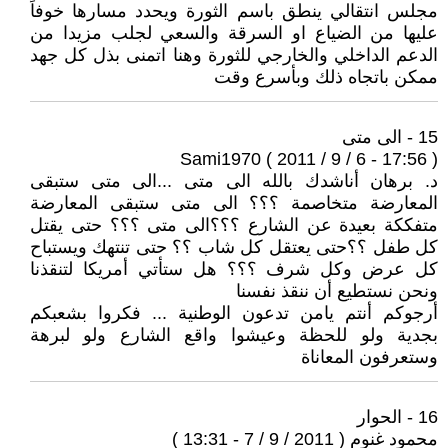
مجلس انتقالي ينطق باسم الثورة ويحدد مسارها خوفاً
عليها من الضياع او السرقة والسعي لجلب مزيدا من
الدعم الداخلي والخارجي للثورة وهنا اتمنى بذل كل جهد
ممكن باتجاه ذلك وبأسرع وقت
15 - الى متى
Sami1970 ( 2011 / 9 / 6 - 17:56 )
د. برهان أناشدك بالله الى متى ...الى متى ستبقى
المعارضة متخاصمة ؟؟؟ الى متى ستبقى المعارضة
متفككة بعيدة عن الشارع ؟؟؟الى متى ؟؟؟ حتى يقتل
كل طفل ؟؟حتى يعتقل كل شاب ؟؟ حتى تنتهك ويستباح
كل عرض وكل شرف ؟؟؟ هل ستأتي أمريكا لتنقذنا
ونحن نستطيع أن ننقذ نفسنا
أرجوكم أنتم يامن تدعون الوطنية ... فكروا بشعبكم
بجدية ولو للحظة وعيشوا واقع الشارع ولو لبرهة
وستعرفون المعاناة
16 - الحوار
محمود غنوم ( 2011 / 9 / 7 - 13:31 )