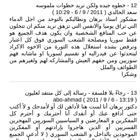
12 - خطوه جيده ولكن نريد خطوات ملموسه
سعد الخالدي ( 2011 / 9 / 6 - 10:29 )
مشكور استاذ برهان ونطالبكم بالتوحد من اجل الدماء
التي تراق يوميا والانفس التي تزهق نريد منكم ان تتخلون
عن حب المنافع الشخصية وان يكون هدف الجميع هو
فقط سوريا ومصلحة الشعب السوري فوق كل اعتبار
ونرفض بشده استغلال هذه الثورة من الاخوه الاكراد
ليتحدثوا عن فيدراليه او تقسيم لسوريا او ماشابه فهم
سوريين ومن حقهم العيش والمشاركه لهم ولغيرهم من
الطوائف والملل
وشكرا
13 - رجاءً بلا فلسفة - رسالة إلى كل منتقد لغليون
abo-ahmad ( 2011 / 9 / 6 - 13:19 )
دكتور برهان أنا لست هنا لأداهن لك أو لأمدحك و لأ أكتب
حتى أدافع عنك أو أنقدك أنا أحترمك و أحترم كل
المفكرين و المعارضين و السياسيين السوريين المهجرين
القسريين أو الذين هاجروا بإرادتهم أو المفكرين
الموجودين بالداخل و الشعب السوري ( لا أدعي الجميع