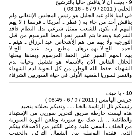
9 - يجب أن لا يناقش حالياً بالترشيح
الحلبي ( 2011 / 9 / 6 - 08:16 )
في ليبيا قالو عبد الجليل هو رئيس المجلس الإنتقالي ولم
يناقش أحد من جاء به ( قطر ـ أمريكا ـ فرنسا ) لا يهم
المهم أن يكون للشعب ممثل شرعي بدل النظام فاقد
الشرعية وبعدها يتم السير نحو الخط المرسوم من قبل
الثورجية ولا يهم من هم الِأشخاص عبد الرزاق ـ هيثم ـ
أحمد .....الخ لا يهم برهان ـ مطيع ـ زيد ـ عبيد .....الخ لا
يهم المهم السير على الخط المرسوم وبعدها بيحلها
الحلال النقاش الآن بالأسماء هو تفشيل وخيانة لدم
الشهداء .حفظ الله الوطن من كل الخونة لدم الشهداء
والنصر لسوريا القضية الأولى في حياة السوريين الشرفاء
10 - يا حيف
جريس الهامس ( 2011 / 9 / 6 - 08:45 )
رئيسكم نال الرئاسة بالخنا ..... وتقيكم بصلاته يتصيد
هذه ليست خارطة طريق لتحرير سوريى من الإستبداد
والطائفية ,, بل صك بيع سورية وطعن الثورة السورية
من الخلف ..أسفي عليك وعلى الكثير من الأصدقاء بينكم
الذين فقدوا البوصلة بين الشمال التركي والجنوب