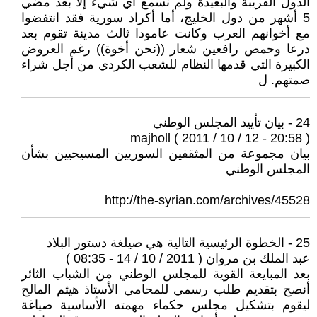
الدول القريبة والبعيدة ولم نسمع أي شيء إلا بعد مضي
5 أشهر من دول الخليج، أما أكراد سورية فقد انتفضوا
مع أخوانهم العرب وكانت عامودا ثالث مدينة تقوم بعد
درعا وحمص رافعين شعار ((نحن أخوة)) رغم العروض
الكبيرة التي قدمها النظام للشعب الكردي من أجل شراء
صمتهم. ل
24 - بيان تأييد المجلس الوطني
majholl ( 2011 / 10 / 12 - 20:58 )
بيان مجموعة من المثقفين السوريين المسيحيين بشأن
المجلس الوطني
http://the-syrian.com/archives/45528
25 - الخطوة الرئيسية التالية هي صيلغة دستور البلاد
عبد الملك بن مروان ( 2011 / 10 / 14 - 08:35 )
بعد المبايعة القوية للمجلس الوطني من الشباب الثائر
أنصح بتقديم طلب رسمي للمحامي الأستاذ هيثم المالح
ليقوم بتشكيل مجلس حكماء مهمته الأساسية صياغة