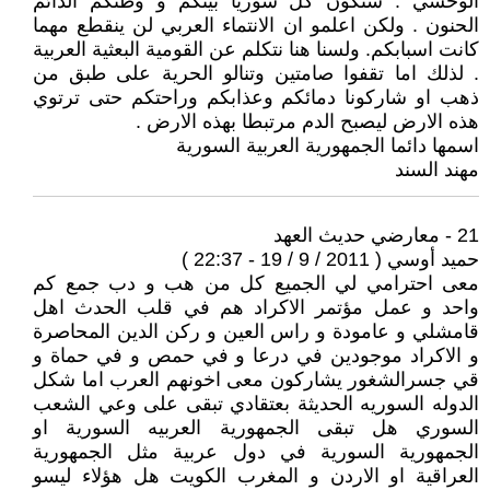
الوحشي . ستكون كل سوريا بيتكم و وطنكم الدائم
الحنون . ولكن اعلمو ان الانتماء العربي لن ينقطع مهما
كانت اسبابكم. ولسنا هنا نتكلم عن القومية البعثية العربية
. لذلك اما تقفوا صامتين وتنالو الحرية على طبق من
ذهب او شاركونا دمائكم وعذابكم وراحتكم حتى ترتوي
هذه الارض ليصبح الدم مرتبطا بهذه الارض .
اسمها دائما الجمهورية العربية السورية
مهند السند
21 - معارضي حديث العهد
حميد أوسي ( 2011 / 9 / 19 - 22:37 )
معى احترامي لي الجميع كل من هب و دب جمع كم
واحد و عمل مؤتمر الاكراد هم في قلب الحدث اهل
قامشلي و عامودة و راس العين و ركن الدين المحاصرة
و الاكراد موجودين في درعا و في حمص و في حماة و
قي جسرالشغور يشاركون معى اخونهم العرب اما شكل
الدوله السوريه الحديثة بعتقادي تبقى على وعي الشعب
السوري هل تبقى الجمهورية العربيه السورية او
الجمهورية السورية في دول عربية مثل الجمهورية
العراقية او الاردن و المغرب الكويت هل هؤلاء ليسو