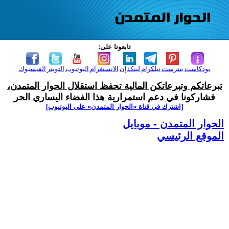
تابعونا على:
بودكاست
بنترست
تيلكرام
لينكدإن
الانستغرام
اليوتيوب
التويتر
الفيسبوك
تبرعاتكم وتبرعاتكن المالية تحفظ استقلال الحوار المتمدن،
فشاركونا في دعم استمرارية هذا الفضاء اليساري الحر
[اشترك في قناة ‫«الحوار المتمدن» على اليوتيوب]
الحوار المتمدن - موبايل
الموقع الرئيسي