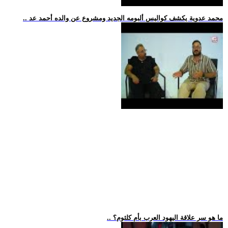
.. محمد عدوية يكشف كواليس ألبومه الجديد ومشروع عن والده أحمد عد
.. ما هو سر علاقة اليهود العرب بأم كلثوم؟