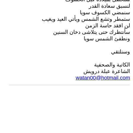
لنسبق سعادة القدر
سنمضي الكسوف سويا
ستمطر وتشع الشمس ويأتي العيد ويغيب
لن افقد حاسة الزمن
سأنتظرك حتى يتلاشى دخان السنين
ونطفئ الشمس سويا
وسنلتقي
الكاتبة والصحفية
الشاعرة عبلة درويش
watan00@hotmail.com