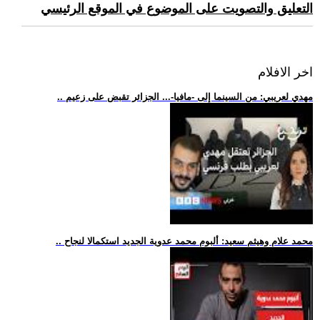
التعليق والتصويت على الموضوع في الموقع الرئيسي
اخر الافلام
.. مهدي لعريبي: من السينما إلى -مافيا-... الجزائر تقبض على زعيم
.. محمد علام وهيثم سعيد: ألبوم محمد عدوية الجديد استكمالا لنجاح