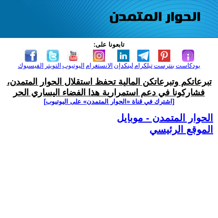
تابعونا على:
بودكاست
بنترست
تيلكرام
لينكدإن
الانستغرام
اليوتيوب
التويتر
الفيسبوك
تبرعاتكم وتبرعاتكن المالية تحفظ استقلال الحوار المتمدن،
فشاركونا في دعم استمرارية هذا الفضاء اليساري الحر
[اشترك في قناة ‫«الحوار المتمدن» على اليوتيوب]
الحوار المتمدن - موبايل
الموقع الرئيسي