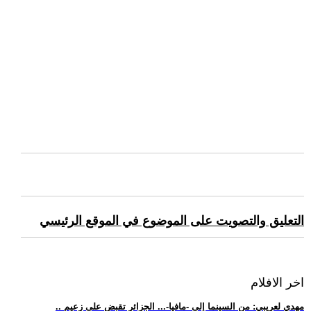
التعليق والتصويت على الموضوع في الموقع الرئيسي
اخر الافلام
.. مهدي لعريبي: من السينما إلى -مافيا-... الجزائر تقبض على زعيم