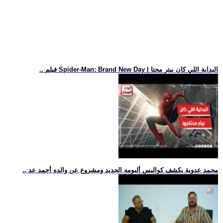
.. فيلم Spider-Man: Brand New Day | البداية اللي كان بيتر محتا
.. محمد عدوية يكشف كواليس ألبومه الجديد ومشروع عن والده أحمد عد