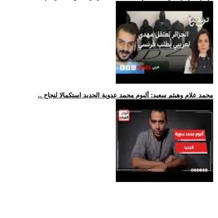
.. محمد علام وهيثم سعيد: ألبوم محمد عدوية الجديد استكمالا لنجاح