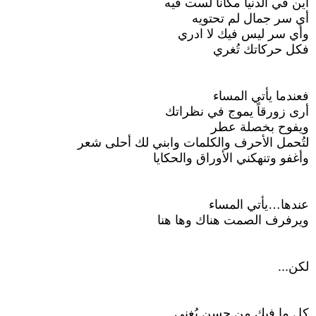
أين في الدنيا مكاناً لست فيه
أي سر جمال لم تحتويه
وأي سر ليس فيك لا ادري
فكل حركاتك تُغري
فعندما يأتي المساء
أرى زورقاً يموج في نظراتك
ويفوح بخصلة عطر
لتُحمل الأحرف والكلمات وابني لك أحلى شعر
وأغفو وتنهكني الأوراق والحكايا
عندها…يأتي المساء
ويرفرف الصمت هناك وها هنا
لكن...
كل ما فيك من حسنٍ يُغنى