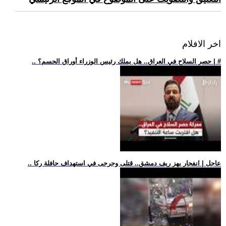
اخر الافلام
.. حصر السلاح في العراق.. هل يملك رئيس الوزراء أوراق الحسم؟ | #
.. عاجل | انفجار يهز ريف دمشق.. قتلى وجرحى في استهداف حافلة ركا