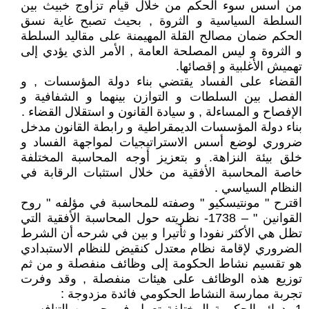
من اسس سوء الحكم من خلال قيام تزاوج خبيث بين
السلطة السياسية و الثروة , بحيث تصبح غاية نسق
الحكم ضمان مصالح القلة المهيمنة على مقاليد السلطة
و الثروة و ليس المصلحة العامة , الأمر الذي يؤدي إلى
تهميش الأغلبية و إقصائها.
القضاء على الفساد يقتضي بناء دولة المؤسسات , و
الفصل بين السلطات و التوازن بينهما و الشفافية و
الإفصاح و المساءلة , و سيادة القانون و استقلال القضاء .
بناء دولة المؤسسات الديمقراطية و رابطة القانون مدخل
ضروري لوضع أسس الاستراتيجيات لمواجهة الفساد و
خلق بيئة النزاهة. و بتعزيز أوجه المحاسبة المختلفة
خاصة المحاسبة الأفقية من خلال استثبات الرقابة في
النظام السياسي .
اقترح " مونتيسكيو " وصفته للمحاسبة في مؤلفه " روح
القوانين " – 1738- نظريته حول المحاسبة الأفقية التي
تظل هي الأكثر نفودا و ثأتيرا و بين في شرحه أن الشرط
الضروري لإقامة نظام معتدل كنقيض للنظام الاستبدادي
هو تقسيم نشاط الحكومة إلى وظائف منفصلة و من ثم
توزيع هذه الوظائف على هيئات منفصلة , وقد وفرت
تجربة ممارسة النشاط الحكومي فائدة مزدوجة :