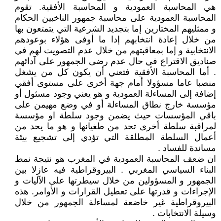
هي المحاسبة العمودية و المحاسبة الأفقية. تقوم
المحاسبة العمودية على محاسبة جمهور الناخبين الحكام
و ممثليهم المختارين إما بتجديد الشرعية التي يتمتعون بها
من خلال إعادة انتخابهم إدا ما أوفى هؤلاء بوعودهم
الانتخابية و إما بمعاقبتهم من خلال عدم التصويت لهم في
صناديق الاقتراع في حال عدم رضى الجمهور على آدائهم
. أما المحاسبة الأفقية فتعني أن يكون كل من يشغل
منصبا عاما مسؤولا أمام جهة أخرى على مستوى أفقي
إضافة إلى المساءلة العمودية و هو يعني وجود مسئول أو
مؤسسة خارج نطاق المساءلة أو في وضع مهيمن على
باقي المؤسسات حيث يضمن وجود سلطة او مؤسسة
لمراقبة سلطة أخرى تحد من طغيانها و هو ما يحد من
أعمال السلطة المطلقة التي تؤدي إلى تشجيع بيئة
مساندة للفساد .
ان ضعف المحاسبة العمودية في المغرب هو نتيجة نمط
البناء السياسي المغربي . البيروقراطية فيه عازلا بين
الجمهور و المسؤولين من خلال سيطرتها على الآليات و
الإجراءات و قدرتها على تعطيل القرارات و الأوامر. هذه
البيروقراطية غير خاضعة لمساءلة الجمهور من خلال
وسيلة الانتخابات .