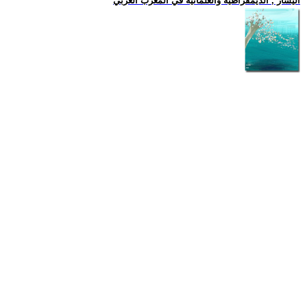
اليسار , الديمقراطية والعلمانية في المغرب العربي