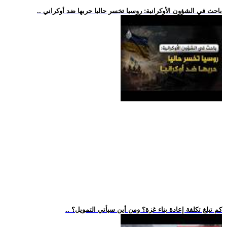
.. باحث في الشؤون الأوكرانية: روسيا تخسر حاليا حربها ضد أوكراني
.. كم تبلغ تكلفة إعادة بناء غزة؟ ومن أين سيأتي التمويل؟