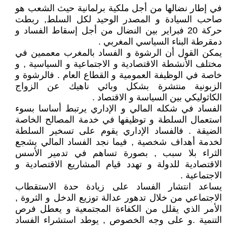
في إطار نضالها من أجل ملكية برلمانية حيث الشعب هو
صاحب السيادة و المصدر الوحيد لكل السلط, ربطت
حركة 20 فبراير بين النضال من أجل إسقاط الفساد و
دمقرطة البناء السياسي المغربي .
يمكن القول أن الرشوة و الفساد بالمغرب معممين في
مختلف الأنشطة الاقتصادية و الاجتماعية و السياسية , و
خاصة في الوظيفة العمومية و القطاع العام . فالرشوة و
الزبونية منتشرة بشكل وبائي ناهيك عن الزواج
الكاثوليكي بين السياسة و الاقتصاد .
الفساد في شكله المالي و الإداري يرتبط أساسا بسوء
استعمال السلطة و توظيفها في خدمة المصالح الخاصة
الضيقة . فالفساد الإداري يقوم على تسخير السلطة
لخدمة أهداف شخصية , فيما نجد الفساد المالي يشجع
الثراء بلا سبب , بصورة تساهم في تدمير الأسس
الاقتصادية للدولة و تهدد قيام المشاريع الاقتصادية و
الاجتماعية .
يساعد انتشار الفساد على زيادة حدة الاستقطاب
الاجتماعي من خلال تدهور عدالة توزيع الدخل و الثروة ,
الأمر الذي يقلل من الكفاءة المجتمعية و يعطل فرص
التنمية .و على وجه الخصوص , يوطد استشراء الفساد