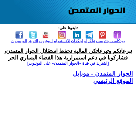
تابعونا على:
بودكاست
بنترست
تيلكرام
لينكدإن
الانستغرام
اليوتيوب
التويتر
الفيسبوك
تبرعاتكم وتبرعاتكن المالية تحفظ استقلال الحوار المتمدن،
فشاركونا في دعم استمرارية هذا الفضاء اليساري الحر
[اشترك في قناة ‫«الحوار المتمدن» على اليوتيوب]
الحوار المتمدن - موبايل
الموقع الرئيسي