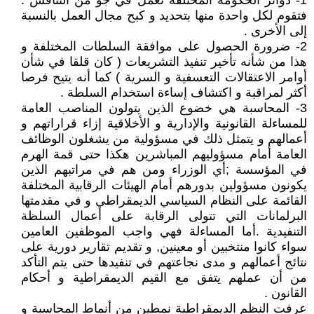
1- دوائر الحكومة المختلفة تعمل في جو من التنافس .
فتقوم لكل واحدة منها بتحديد و كبح مجال العمل بالنسبة
إلى الأخرى .
2- ضرورة الحصول على موافقة السلطات المختلفة و
هذا من شأنه تأخير تنفيذ التشريعات ( كان قلقا في شأن
أوامر الاعتقالات التعسفية و السرية ) كما أنه يتيح فرصا
أكثر لمراقبة و اكتشاف إساءة استخدام السلطة .
3- المحاسبة هي خضوع الذين يتولون المناصب العامة
للمساءلة القانونية والإدارية و الأخلاقية إزاء قراراتهم و
أعمالهم و يتمثل ذلك في مسؤولية من يشغلون الوظائف
العامة أمام مسؤوليهم المباشرين هكذا حتى قمة الهرم
في المؤسسة ;أي الوزراء ومن هم في مراتبهم الذين
يكونون مسؤولين بدورهم أمام الهيئات الرقابية المختلفة
القائمة على النظام السياسي الديمقراطي و في مقدمتها
البرلمانات التي تتولى الرقابة على أعمال السلظة
التنفيدية .أما المساءلة فهي واجب الموظفين العامين
سواء كانوا منتخبين أو معينين, و تقديم تقارير دورية على
نتائج أعمالهم و مدى نجاعتهم في تنفيدها حتى يتم التأكد
من أن عملهم يتفق مع القيم الديمقراطية و أحكام
القانون .
عرفت النظم الديمقراطية نمطين من أنماط المحاسبة و