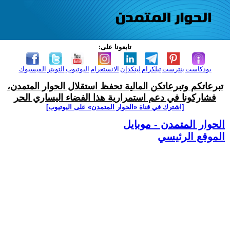
تابعونا على:
بودكاست
بنترست
تيلكرام
لينكدإن
الانستغرام
اليوتيوب
التويتر
الفيسبوك
تبرعاتكم وتبرعاتكن المالية تحفظ استقلال الحوار المتمدن،
فشاركونا في دعم استمرارية هذا الفضاء اليساري الحر
[اشترك في قناة ‫«الحوار المتمدن» على اليوتيوب]
الحوار المتمدن - موبايل
الموقع الرئيسي