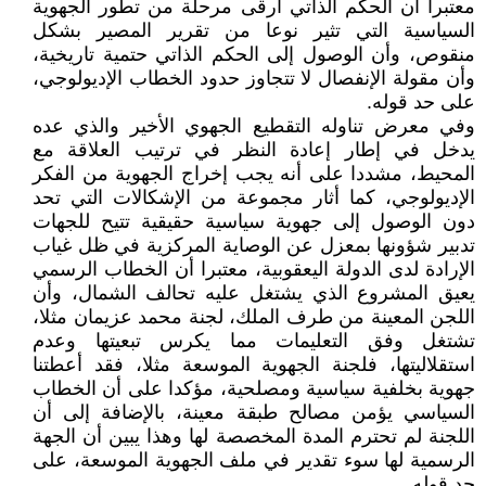
معتبرا أن الحكم الذاتي أرقى مرحلة من تطور الجهوية
السياسية التي تثير نوعا من تقرير المصير بشكل
منقوص، وأن الوصول إلى الحكم الذاتي حتمية تاريخية،
وأن مقولة الإنفصال لا تتجاوز حدود الخطاب الإديولوجي،
على حد قوله.
وفي معرض تناوله التقطيع الجهوي الأخير والذي عده
يدخل في إطار إعادة النظر في ترتيب العلاقة مع
المحيط، مشددا على أنه يجب إخراج الجهوية من الفكر
الإديولوجي، كما أثار مجموعة من الإشكالات التي تحد
دون الوصول إلى جهوية سياسية حقيقية تتيح للجهات
تدبير شؤونها بمعزل عن الوصاية المركزية في ظل غياب
الإرادة لدى الدولة اليعقوبية، معتبرا أن الخطاب الرسمي
يعيق المشروع الذي يشتغل عليه تحالف الشمال، وأن
اللجن المعينة من طرف الملك، لجنة محمد عزيمان مثلا،
تشتغل وفق التعليمات مما يكرس تبعيتها وعدم
استقلاليتها، فلجنة الجهوية الموسعة مثلا، فقد أعطتنا
جهوية بخلفية سياسية ومصلحية، مؤكدا على أن الخطاب
السياسي يؤمن مصالح طبقة معينة، بالإضافة إلى أن
اللجنة لم تحترم المدة المخصصة لها وهذا يبين أن الجهة
الرسمية لها سوء تقدير في ملف الجهوية الموسعة، على
حد قوله.