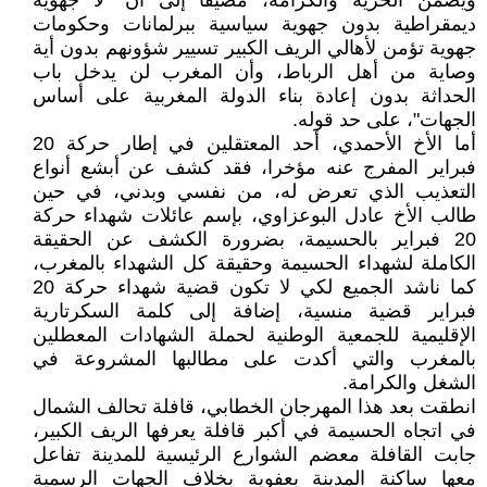
ويضمن الحرية والكرامة، مضيفا إلى أن "لا جهوية
ديمقراطية بدون جهوية سياسية ببرلمانات وحكومات
جهوية تؤمن لأهالي الريف الكبير تسيير شؤونهم بدون أية
وصاية من أهل الرباط، وأن المغرب لن يدخل باب
الحداثة بدون إعادة بناء الدولة المغربية على أساس
الجهات"، على حد قوله.
أما الأخ الأحمدي، أحد المعتقلين في إطار حركة 20
فبراير المفرج عنه مؤخرا، فقد كشف عن أبشع أنواع
التعذيب الذي تعرض له، من نفسي وبدني، في حين
طالب الأخ عادل البوعزاوي، بإسم عائلات شهداء حركة
20 فبراير بالحسيمة، بضرورة الكشف عن الحقيقة
الكاملة لشهداء الحسيمة وحقيقة كل الشهداء بالمغرب،
كما ناشد الجميع لكي لا تكون قضية شهداء حركة 20
فبراير قضية منسية، إضافة إلى كلمة السكرتارية
الإقليمية للجمعية الوطنية لحملة الشهادات المعطلين
بالمغرب والتي أكدت على مطالبها المشروعة في
الشغل والكرامة.
انطقت بعد هذا المهرجان الخطابي، قافلة تحالف الشمال
في اتجاه الحسيمة في أكبر قافلة يعرفها الريف الكبير،
جابت القافلة معضم الشوارع الرئيسية للمدينة تفاعل
معها ساكنة المدينة بعفوية بخلاف الجهات الرسمية