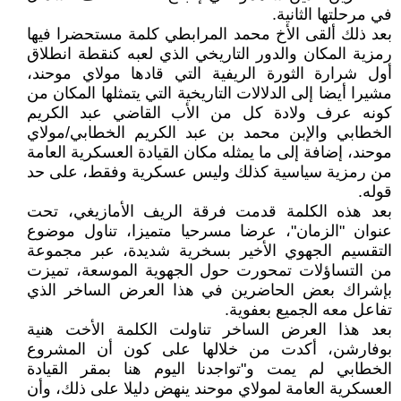
في مرحلتها الثانية.
بعد ذلك ألقى الأخ محمد المرابطي كلمة مستحضرا فيها
رمزية المكان والدور التاريخي الذي لعبه كنقطة انطلاق
أول شرارة الثورة الريفية التي قادها مولاي موحند،
مشيرا أيضا إلى الدلالات التاريخية التي يتمثلها المكان من
كونه عرف ولادة كل من الأب القاضي عبد الكريم
الخطابي والإبن محمد بن عبد الكريم الخطابي/مولاي
موحند، إضافة إلى ما يمثله مكان القيادة العسكرية العامة
من رمزية سياسية كذلك وليس عسكرية وفقط، على حد
قوله.
بعد هذه الكلمة قدمت فرقة الريف الأمازيغي، تحت
عنوان "الزمان"، عرضا مسرحيا متميزا، تناول موضوع
التقسيم الجهوي الأخير بسخرية شديدة، عبر مجموعة
من التساؤلات تمحورت حول الجهوية الموسعة، تميزت
بإشراك بعض الحاضرين في هذا العرض الساخر الذي
تفاعل معه الجميع بعفوية.
بعد هذا العرض الساخر تناولت الكلمة الأخت هنية
بوفارشن، أكدت من خلالها على كون أن المشروع
الخطابي لم يمت و"تواجدنا اليوم هنا بمقر القيادة
العسكرية العامة لمولاي موحند ينهض دليلا على ذلك، وأن