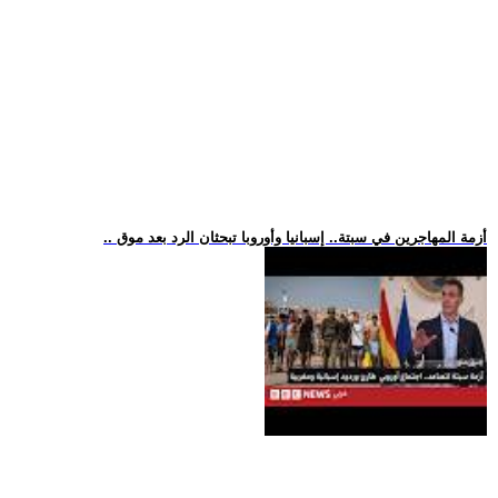
.. أزمة المهاجرين في سبتة.. إسبانيا وأوروبا تبحثان الرد بعد موق