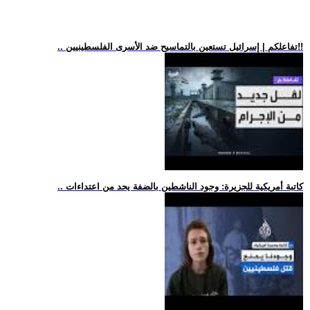
.. تفاعلكم | إسرائيل تستعين بالتماسيح ضد الأسرى الفلسطينيين!!
.. كاتبة أمريكية للجزيرة: وجود الناشطين بالضفة يحد من اعتداءات