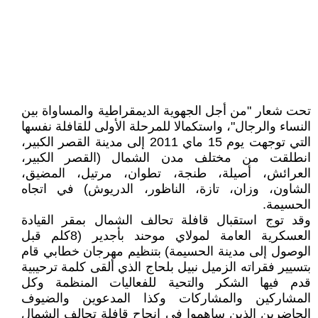
تحت شعار "من أجل الجهوية الديمقراطية والمساواة بين
النساء والرجال"، واستكمالا للمرحلة الأولى للقافلة نفسها
التي توجهت يوم 15 ماي 2011 إلى مدينة القصر الكبير،
انطلقت من مختلف مدن الشمال (القصر الكبير،
العرائش، أصيلة، طنجة، تطوان، مرتيل، المضيق،
الشاون، وزان، تازة، الناظور، الدريوش) في اتجاه
الحسيمة.
وقد توج استقبال قافلة تحالف الشمال بمقر القيادة
العسكرية العامة لمولاي موحند بأجدير (8كلم قبل
الوصول إلى مدينة الحسيمة) بتنظيم مهرجان خطابي قام
بتسيير فقراته الزميل نبيل بلحاج الذي ألقى كلمة ترحيبية
قدم فيها الشكر والتحية للفعاليات المنظمة وكل
المشاركين والمشاركات وكذا المدعوين والضيوف
الحاضرين الذين ساهموا في إنجاح قافلة تحالف الشمال