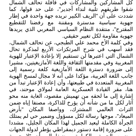
كل المشاركين والمشاركات في قافلة تحالف الشمال
شقوا طريقهم تلبية لنداء أجدير"، على حد قولها، كما
شددت على أن "الريف الكبير نريده جهة واحدة في إطار
جهوية سياسية مدسترة ومقننة مع رفضنا للتقطيع
المقترح"، منتقدة النظام السياسي المغربي الذي يريدها
جهوية مقاومة لكل تغيير حقيقي.
وفي كلمة الأخ محمد علي الطبجي، عن تحالف الشمال،
فقد أسهب في شرح المرتكزات الأربع لمذكرة تحال
الشمال التي اعتبرها لن تستقيم إلا بإعادة الإعتبار للهوية
المغربية وفي مقدمتها الثقافة واللغة الأمازيغيتين، مشيرا
إلى ضرورة دسترة اللغة الأمازيغية كلغة رسمية إلى
جانب اللغة العربية، مؤكدا على أنه لا مجال لمسخ الهوية
المغربية المتعددة في طبيعتها، وأن إعادة الإعتبار تبدأ من
هنا، مقر القيادة العسكرية العامة لمولاي موحند، في
إشارة إلى ما لحقه من تهميش مقصود، الغاية منه محو
آثار لكل ما من شأنه أن يؤرخ للذاكرة، مصنفا إياه ضمن
التراث العالمي المشترك، وواصفا المكان "بأرض
الميعاد"، موجها رسالة لكل مسؤول وضمير حي لم يمتلك
الجرأة الكاملة ليعيد الجميل لهذا المكان الجليل، مشددا
على ضرورة إقامة دستور ديمقراطي يؤطر لدولة الجهات