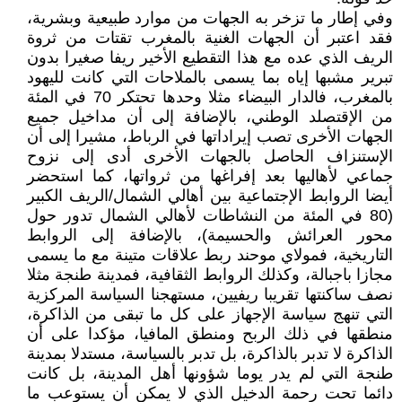
وفي إطار ما تزخر به الجهات من موارد طبيعية وبشرية،
فقد اعتبر أن الجهات الغنية بالمغرب تقتات من ثروة
الريف الذي عده مع هذا التقطيع الأخير ريفا صغيرا بدون
تبرير مشبها إياه بما يسمى بالملاحات التي كانت لليهود
بالمغرب، فالدار البيضاء مثلا وحدها تحتكر 70 في المئة
من الإقتصلد الوطني، بالإضافة إلى أن مداخيل جميع
الجهات الأخرى تصب إيراداتها في الرباط، مشيرا إلى أن
الإستنزاف الحاصل بالجهات الأخرى أدى إلى نزوح
جماعي لأهاليها بعد إفراغها من ثرواتها، كما استحضر
أيضا الروابط الإجتماعية بين أهالي الشمال/الريف الكبير
(80 في المئة من النشاطات لأهالي الشمال تدور حول
محور العرائش والحسيمة)، بالإضافة إلى الروابط
التاريخية، فمولاي موحند ربط علاقات متينة مع ما يسمى
مجازا باجبالة، وكذلك الروابط الثقافية، فمدينة طنجة مثلا
نصف ساكنتها تقريبا ريفيين، مستهجنا السياسة المركزية
التي تنهج سياسة الإجهاز على كل ما تبقى من الذاكرة،
منطقها في ذلك الربح ومنطق المافيا، مؤكدا على أن
الذاكرة لا تدبر بالذاكرة، بل تدبر بالسياسة، مستدلا بمدينة
طنجة التي لم يدر يوما شؤونها أهل المدينة، بل كانت
دائما تحت رحمة الدخيل الذي لا يمكن أن يستوعب ما