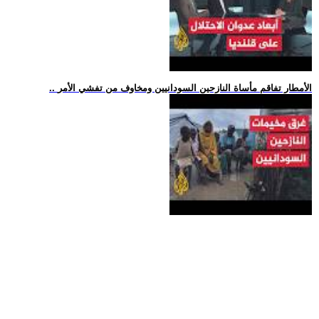
.. الأمطار تفاقم مأساة النازحين السودانيين ومخاوف من تفشي الأمر