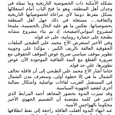
تشكله الأمكنة ذات الخصوصية التاريخية وما تمثله في
وجدان أهل المنطقة، وهو ما فتح الباب أمام استغلالها
بشكل مفرط دونما لأي مراعاة لخصوصياتها التاريخية
والثقافية...، مستغلة في ذلك جهل أهل المنطقة
بخصوصياتها، بعكس ما هو عليه الحال بالحسيمة، ملمحا
لمشروع اسواني/اصفيحة، إذ تم بناء مشروع مشابه
بطنجة على حضارة رومانية، على حد قوله.
وفي الأخير استعرض الأخ محمد علي الطبجي الملفات
الحقوقية العالقة بالريف الكبير ، مؤكدا على وجوبية
تطوير موقف سياسي صريح عوض الموقف الحقوقي مع
ضرورة القطع مع البنية الثقافية الموجودة الآن عوض
تطويرها، على حد قوله.
ختاما أشار الأخ محمد علي الطبجي إلى أن قافلة تحالف
الشمال ما هي إلا خطوة أولى، وستعرف مدن الشمال
في المستقبل القريب لقاءات تواصلية وأشكال نضالية
أخرى لتقعيد الجهوية السياسية.
وقد تميزت الندوة بحضور المجاهد أحمد المرابط الذي
اعتبر في كلمة مقتضبة أن التقسيم الجهوي الأخير
محكوما بالهواجس الأمنية.
عند انتهاء الندوة أقفلت القافلة راجعة إلى نقط انطلاقها