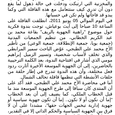
والمخزنية التي ارتبكت ودخلت في حالة ذهول لما يقع
دون أن تدري كيف ستتعامل مع هذه القافلة التي وكما
يبدو قد فاجأتها ولم تكن في حسبانها.
في اليوم الموالي 05 يونيو 2011، انطلقت القافلة على
الساعة 10 صباحا إلى آيث بوعياش، توجت بندوة فكرية
حول موضوع "راهنية الجهوية بالريف" بقاعة محمد بن
عبد الكريم الخطابي، من تنظيم الجمعيات المدنية
(جمعية بويا، جمعية الإنطلاقة، جمعية الوعي) من تأطير
الأخ محمد علي الطبجي، عوّض الباحث سمير المرابطي
والذي تخلف لأسباب شخصية، وتسيير الزميل إبراهيم
مومي الذي أشار في افتتاحية الندوة، بعد الكلمة الترحيبية
بالحاضرين، إلى أن الجهوية الموسعة الأخيرة أثارت ردود
فعل مختلفة، وأن هذه الندوة تندرج في إطار حلقة من
حلقات الأنشطة التي تنظمها قافلة تحالف الشمال.
أما في محاضرة الأخ محمد علي الطبجي، فقد أكد على
أن المنتدى كان سباقا إلى طرح الجهوية الموسعة منذ ما
قبل الخطاب الملكي، كما يضيف إلى أن بعد الخطاب
"إما أن نكون أو لا نكون.. إما أن تكون جهوية سياسية أو
جهوية إدارية تبخس الجهات حقها"، مشددا على أن لا
فرق بين الجهوية السياسية والحكم الذاتي إلا في التقدير،