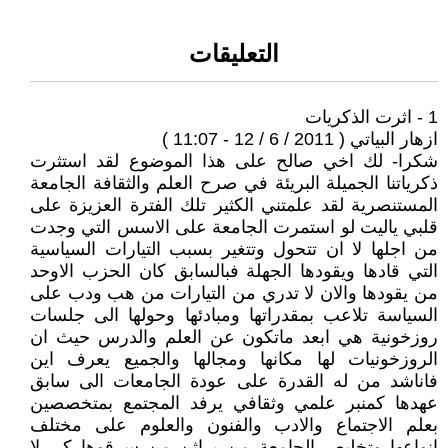
التعليقات
1 - اثرت الذكريات
ازهار البياتي ( 2011 / 6 / 12 - 11:07 )
شكرا- لك اخي صالح على هذا الموضوع لقد استثرت
ذكرياتنا الجميلة البريئة في صرح العلم والثقافة الجامعة
المستنصرية لقد علمتني الكثير تلك الفترة العزيزة على
قلبي ياليت لو استمرت الجامعة على الاسس التي وجدت
من اجلها لا ان تتحول وتتغير بسبب التيارات السياسية
التي قادها ويقودها الجهلة فبالسابق كان الحزب الاوحد
من يقودها والان لا تدري من التيارات من هب ودب على
السياسة تلاعب بمقدراتها ومبادئها وحولها الى جلسات
روزخونية هي ابعد ماتكون عن العلم والدرس حيث ان
الروزخونيات لها مكانها ومجالها والجميع يعرف اين
فاناشد من له القدرة على عودة الجامعات الى سابق
عهدها كمنبر علمي وثقافي يرفد المجتمع بمتخصصين
بعلم الاجتماع والادب والفنون والعلوم على مختلف
انواعها وتخليص الجامعة من براثن من سرقوها كي لا