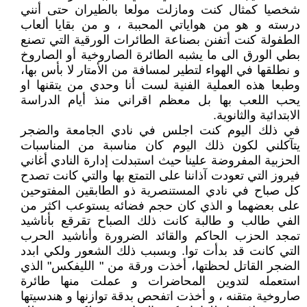
شخصيا كمثال كنت ومازلت مولعا بالطيران حتى أنني
درسته و هو من هواياتي المحببة ، و من بقايا ألعاب
الطفولة كنت أتفنن بصناعة الطائرات الورقية التي تصنع
بطي الورق الى ما يشبه الطائرة الصاروخية أو الصاروخ
و نطلقها في الهواء لتطير لمسافة من الأمتار لا بأس بها،
وطبعا هذه العملية الفنية لست أنا وحدي من يتقنها او
يحب اللعب بها بل معظم اقراني منذ أيام الدراسة
الابتدائية والثانوية.
في ذلك اليوم كنت اجلس في نادي الجامعة والضجر
يتآكلني لكون ذلك اليوم كان مناسبة من المناسبات
الحزبية المفروضة علينا حيث استبدلت إدارة النادي أغاني
فيروز التي تعودت آذاننا على التمتع بها والتي كانت تصدح
كل صباح في نادي المستنصرية ذو الطابقين المفتوحين
على بعضهما و الذي كان حجم فضائه يستوعب اكثر من
الفي طالب و طالبة كانت ذلك الصباح تقرقع بأناشيد
تمجد الحزب الحاكم والقائد الضرورة وأناشيد الحرب
التي كانت قد بدأت توا. وبسبب ذلك الشعور ولكي ابدد
الضجر القاتل لحظتها، أخذت ورقة من " الليفكس" الذي
استعمله لتدوين المحاضرات و عملت منها طائرة
صاروخية متقنه ، و أخذت اتفحص بدقة توازنها و هندسيتها