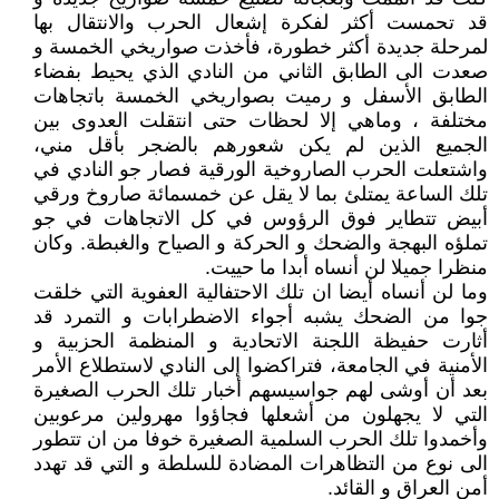
قد تحمست أكثر لفكرة إشعال الحرب والانتقال بها
لمرحلة جديدة أكثر خطورة، فأخذت صواريخي الخمسة و
صعدت الى الطابق الثاني من النادي الذي يحيط بفضاء
الطابق الأسفل و رميت بصواريخي الخمسة باتجاهات
مختلفة ، وماهي إلا لحظات حتى انتقلت العدوى بين
الجميع الذين لم يكن شعورهم بالضجر بأقل مني،
واشتعلت الحرب الصاروخية الورقية فصار جو النادي في
تلك الساعة يمتلئ بما لا يقل عن خمسمائة صاروخ ورقي
أبيض تتطاير فوق الرؤوس في كل الاتجاهات في جو
تملؤه البهجة والضحك و الحركة و الصياح والغبطة. وكان
منظرا جميلا لن أنساه أبدا ما حييت.
وما لن أنساه أيضا ان تلك الاحتفالية العفوية التي خلقت
جوا من الضحك يشبه أجواء الاضطرابات و التمرد قد
أثارت حفيظة اللجنة الاتحادية و المنظمة الحزبية و
الأمنية في الجامعة، فتراكضوا إلى النادي لاستطلاع الأمر
بعد أن أوشى لهم جواسيسهم أخبار تلك الحرب الصغيرة
التي لا يجهلون من أشعلها فجاؤوا مهرولين مرعوبين
وأخمدوا تلك الحرب السلمية الصغيرة خوفا من ان تتطور
الى نوع من التظاهرات المضادة للسلطة و التي قد تهدد
أمن العراق و القائد.