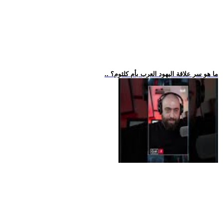
.. ما هو سر علاقة اليهود العرب بأم كلثوم؟