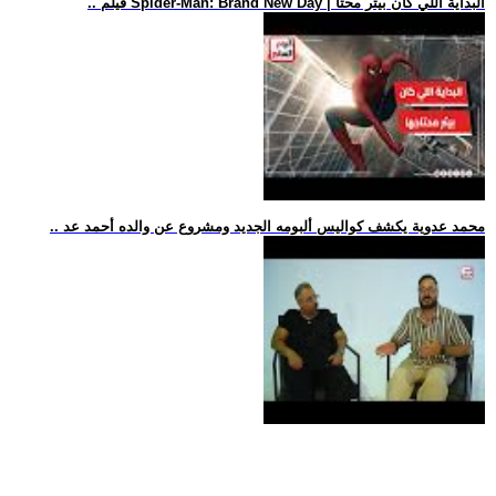
.. فيلم Spider-Man: Brand New Day | البداية اللي كان بيتر محتا
.. محمد عدوية يكشف كواليس ألبومه الجديد ومشروع عن والده أحمد عد