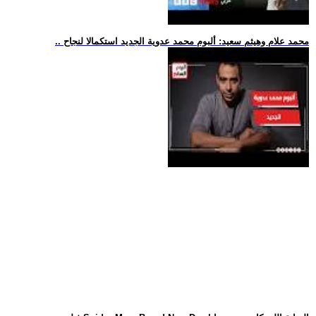
.. محمد علام وهيثم سعيد: ألبوم محمد عدوية الجديد استكمالا لنجاح