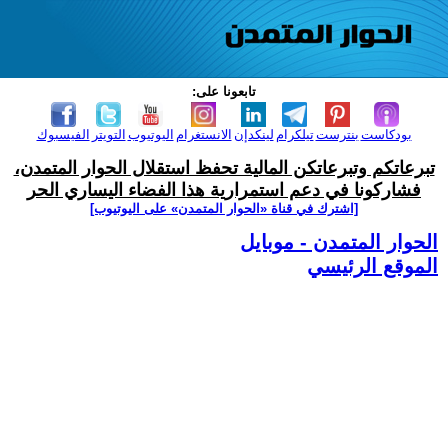
تابعونا على:
بودكاست
بنترست
تيلكرام
لينكدإن
الانستغرام
اليوتيوب
التويتر
الفيسبوك
تبرعاتكم وتبرعاتكن المالية تحفظ استقلال الحوار المتمدن،
فشاركونا في دعم استمرارية هذا الفضاء اليساري الحر
[اشترك في قناة ‫«الحوار المتمدن» على اليوتيوب]
الحوار المتمدن - موبايل
الموقع الرئيسي