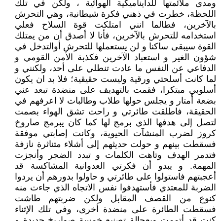
ومدى ملائمتها للدايناميكية الهوائية ، ولكن في تلك
اللحظة، خطرت في ذهني فكرة شيطانية، وهي التحرش
بالآخرين، فطالما انني امتلكت قوة السلاح فعلي
استخدامه للتحرش بالآخرين، فأنا لا أصدق أن من يمتلك
القوة سيبقى ساكنا و لن يستعملها للتحرش أوالتدخل في
شؤون الغير و استعباد الآخرين فكذبة الأمن القومي و
الدفاعي عن النفس ما عادت تنطلي على أحد، ولكنني و
لما كانت أسلحتي ورقية وليست حقيقية؛ فلا بد ان يكون
أسلوبي مبتكرا، فقمت بالتهديف على منضدة تبعد عني
بضعة أمتار و يجلس حولها طلاب وطالبات لا اعرفهم في
الحقيقة، فاطلقت طائرتي و راحت تشق الهواء بصمت
لتصل إلى هدفها الذي برمج لها كما كان يبرمج صاروخ
كروز لضرب المنشآت الحيوية، وكانت إصابتي موفقة
فسقطت بينهم و حولت حديثهم إلى أشلاء متناثرة نازفة
فتدمر الهدف وتاهت الكلمات و تبدد الضجر وأنجزت
المهمة. و يبدو أن فكرتي العدوانية المشاكسة قد
أعجبتهم فاستولوا على طائرتي و حاولوا بدورهم أن يردوا
الضربة للمعتدي فأستهدفوا نفس الاتجاه الذي جاءت منه
كنوع من القصف المقابل ولكن ضربتهم طاشت
فسقطت الطائرة على منضدة أخرى، وفي تلك الإثناء
كنت قد أتممت وبعجالة تصنيع خمسة صواريخ جديدة و