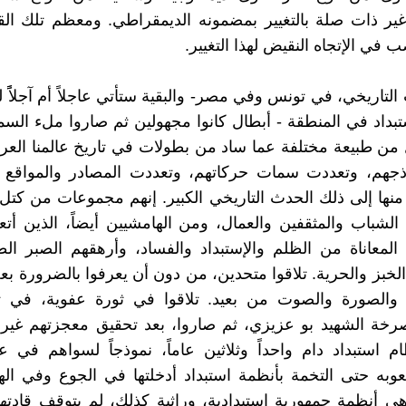
غير ذات صلة بالتغيير بمضمونه الديمقراطي. ومعظم تلك ال
في الإتجاه النقيض لهذا التغيير.
 التاريخي، في تونس وفي مصر- والبقية ستأتي عاجلاً أم آجلاًً
تبداد في المنطقة - أبطال كانوا مجهولين ثم صاروا ملء السم
 من طبيعة مختلفة عما ساد من بطولات في تاريخ عالمنا العر
ذجهم، وتعددت سمات حركاتهم، وتعددت المصادر والمواقع ال
 منها إلى ذلك الحدث التاريخي الكبير. إنهم مجموعات من كتل 
الشباب والمثقفين والعمال، ومن الهامشيين أيضاً، الذين أتع
لمعاناة من الظلم والإستبداد والفساد، وأرهقهم الصبر ال
الخبز والحرية. تلاقوا متحدين، من دون أن يعرفوا بالضرورة بع
ة والصورة والصوت من بعيد. تلاقوا في ثورة عفوية، في تو
رخة الشهيد بو عزيزي، ثم صاروا، بعد تحقيق معجزتهم غير 
م استبداد دام واحداً وثلاثين عاماً، نموذجاً لسواهم في 
به حتى التخمة بأنظمة استبداد أدخلتها في الجوع وفي اله
ي أنظمة جمهورية استبدادية، وراثية كذلك، لم يتوقف قادتها 