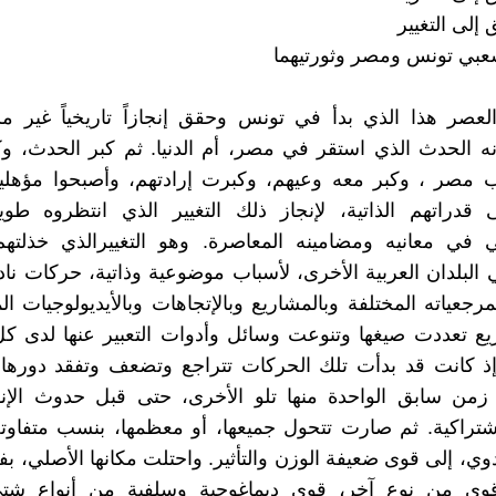
إلى التغيير
عبي تونس ومصر وثورتيهما
لعصر هذا الذي بدأ في تونس وحقق إنجازاً تاريخياً غير 
نه الحدث الذي استقر في مصر، أم الدنيا. ثم كبر الحدث، 
ب مصر ، وكبر معه وعيهم، وكبرت إرادتهم، وأصبحوا مؤهلين
لى قدراتهم الذاتية، لإنجاز ذلك التغيير الذي انتظروه طويلاً
ي في معانيه ومضامينه المعاصرة. وهو التغييرالذي خذلته
 البلدان العربية الأخرى، لأسباب موضوعية وذاتية، حركات نادت
رجعياته المختلفة وبالمشاريع وبالإتجاهات وبالأيديولوجيات الم
ع تعددت صيغها وتنوعت وسائل وأدوات التعبير عنها لدى ك
إذ كانت قد بدأت تلك الحركات تتراجع وتضعف وتفقد دورها 
زمن سابق الواحدة منها تلو الأخرى، حتى قبل حدوث الإنهي
إشتراكية. ثم صارت تتحول جميعها، أو معظمها، بنسب متفاوت
مدوي، إلى قوى ضعيفة الوزن والتأثير. واحتلت مكانها الأصلي، ب
قوى من نوع آخر، قوى ديماغوجية وسلفية من أنواع شت