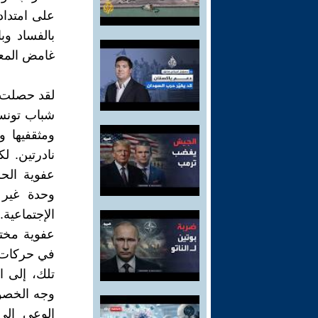
على امتداد
بالفساد و
غامض المعا
لقد حصلت ا
شباب تونس
ومثقفيها و
نادرتين. 
عفوية الح
وحدة غير 
الإجتماعية
عفوية مختل
في حركات ث
تلك، إلى 
وجه الخصوص
الوعي إلى