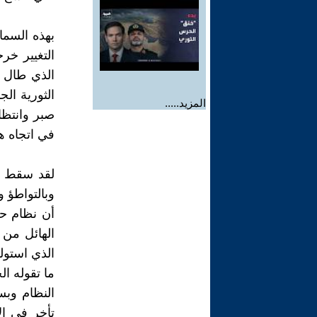
بهذه السما
التغيير خر
الذي طال ا
الثورية ال
المزيد.....
صبر وانتظا
في اتجاه هذ
لقد سقط ن
وبالتواطؤ 
أن نظام حس
الهائل من 
الذي استول
ما تقوله ا
النظام وبس
تأخر في ال