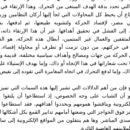
لتي تحدد بدقة الهدف المبتغى من التحرك. وهذا الإرتقاء في
ع أن يحبط كل المحاولات التي لجأ إليها أركان النظامين وزبا
مصر، لإفساد الحركة ولتشويه طبيعتها، ثم لدفعها، 
 إلى الفشل في تحقيق أهدافها. غير أن هذا الإرتقاء ذاته
لمثقفين والعمال غير المنتمين، أبطال هذه الحركة، هو ال
في حركتهم، من دون تزمت أو تطرف أو محاولة إقصاء، 
 الحركة من جهات ومصالح وأهداف سياسية مختلفة، قديمة وج
ا تحت شعاراتها في هذا الإتجاه أو ذاك، وإما بهدف الإستيلاء عل
ذاك، وإما لدفع التحرك في اتجاه المغامرة التي تقوده إلى نقيض
 فإن من أهم الدلالات التي تشير إليها هذه السمات التي تميز
و أن الشباب على وجه الخصوص، إذ استطاعوا أن يلتقوا ب
إلكترونية ويناقشوا همومهم ويحددوا أهدافهم، فقد استطاعوا 
ز فوق الحواجز التي وضعتها أمامهم تدابير القمع بكل أشكالها 
لجسدي المباشر. وها هم ينتقلون من المواقع الإلكترونية إلى 
لايينهم الغاضبة الثائرة.