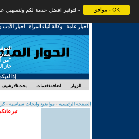
موافق - OK
لتوفير افضل خدمة لكم ولتسهيل عملي
أخبار عامة
-
وكالة أنباء المرأة
-
اخبار الأدب و
الموقع
يسارية
"من أج
حاز ال
إذا لديك
الزوار
اضافة/خدمات
بحث/الارشيف
الصفحة الرئيسية
-
مواضيع وابحاث سياسية
-
كري
تبرعاتكم