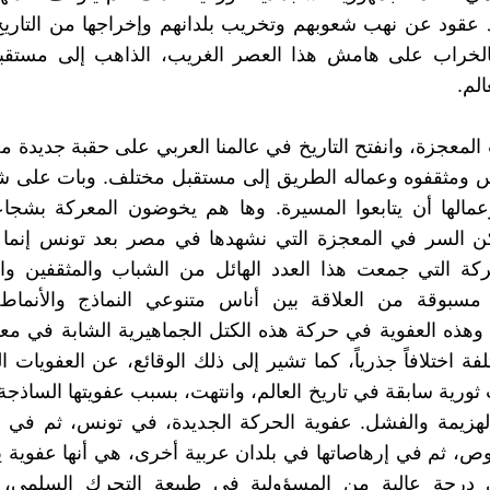
 عقود عن نهب شعوبهم وتخريب بلدانهم وإخراجها من التاري
بالخراب على هامش هذا العصر الغريب، الذاهب إلى مستق
لم.
لمعجزة، وانفتح التاريخ في عالمنا العربي على حقبة جديدة 
 ومثقفوه وعماله الطريق إلى مستقبل مختلف. وبات على 
عمالها أن يتابعوا المسيرة. وها هم يخوضون المعركة بشجا
لكن السر في المعجزة التي نشهدها في مصر بعد تونس إنما
ركة التي جمعت هذا العدد الهائل من الشباب والمثقفين وا
مسبوقة من العلاقة بين أناس متنوعي النماذج والأنماط 
. وهذه العفوية في حركة هذه الكتل الجماهيرية الشابة في م
فة اختلافاً جذرياً، كما تشير إلى ذلك الوقائع، عن العفويات 
ورية سابقة في تاريخ العالم، وانتهت، بسبب عفويتها الساذجة
الهزيمة والفشل. عفوية الحركة الجديدة، في تونس، ثم في
، ثم في إرهاصاتها في بلدان عربية أخرى، هي أنها عفوية ي
 درجة عالية من المسؤولية في طبيعة التحرك السلمي،