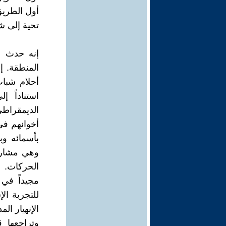
أول الطريق 
تحية إلى ش
إنه حدث ا
المنطقة. إ
أحلام شبا
استناداً إ
الديمقراط
أخوانهم في
بأسمائه وبم
وهي مشاري
الحركات. 
مجيداً في 
للتجربة ال
الإنهيار ال
وتراجعها 