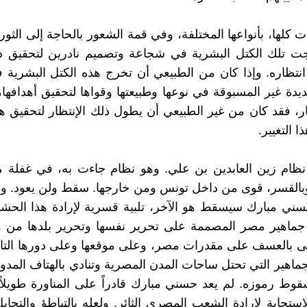
ت كلها، بأنواعها المختلفة، وفي قمة الشعور بالحاجة إلى الثو
جت تلك الكتل البشرية في شجاعة وتصميم نادرين لتحقيق ذل
نتظاره. وإذا كان من الطبيعي أن تخرج هذه الكتل البشرية 
جديدة غير المسبوقة في نوعها وطبيعتها وقواها لتحقيق أهدافها
ر، فقد كان من غير الطبيعي أن يطول ذلك الإنتظار لتحقيق ه
ا التغيير.
ظام زين العابدين بن علي. وهو نظام جاءت به، في غفلة م
وبالقسر، قوى من داخل تونس ومن خارجها. سقط ولن يعود. و
ني مبارك سيسقط هو الآخر، تلبية قسرية لإرادة هذا الحشد 
جماهير مصر المصممة على تحرير نفسها وتحرير بلدها من هذ
ى بالعسف على مقدرات مصر، وعلى موقعها وعلى دورها التار
لجماهير التي تحتل ساحات المدن المصرية وتنادي بالهتاف الم
قوط رموزه. لم يعد حسني مبارك قادراً على المناورة طويلاً
إستجابة لإرادة الشعب المصري الثائر. ولعله بالتباطؤ والتحاي