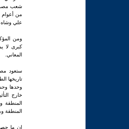
شعب مصر أ
من أعوام و
علي وشاه إ
ومن المؤك
كبرى لا يم
المعاني.
ستعود مصر
تاريخها ال
وحدها وحسب
خارج التأ
المنطقة و
المنطقة وم
إن ما حصل