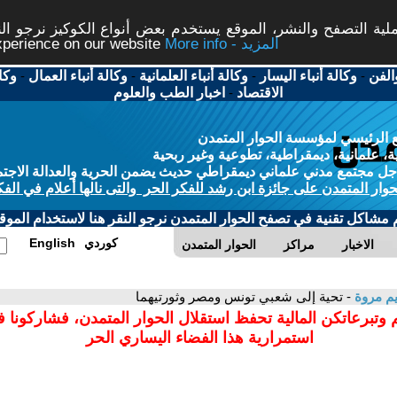
ة التصفح والنشر، الموقع يستخدم بعض أنواع الكوكيز نرجو النق
More info - المزيد
experience on our website
الفن
-
وكالة أنباء اليسار
-
وكالة أنباء العلمانية
-
وكالة أنباء العمال
-
وكا
الاقتصاد
-
اخبار الطب والعلوم
 الرئيسي لمؤسسة الحوار المتمدن
، علمانية، ديمقراطية، تطوعية وغير ربحية
ل مجتمع مدني علماني ديمقراطي حديث يضمن الحرية والعدالة الاجتم
حوار المتمدن على جائزة ابن رشد للفكر الحر والتى نالها أعلام في الفك
م مشاكل تقنية في تصفح الحوار المتمدن نرجو النقر هنا لاستخدام الموقع
كوردي
English
الاخبار
مراكز
الحوار المتمدن
م مروة
- تحية إلى شعبي تونس ومصر وثورتيهما
 وتبرعاتكن المالية تحفظ استقلال الحوار المتمدن، فشاركونا 
استمرارية هذا الفضاء اليساري الحر