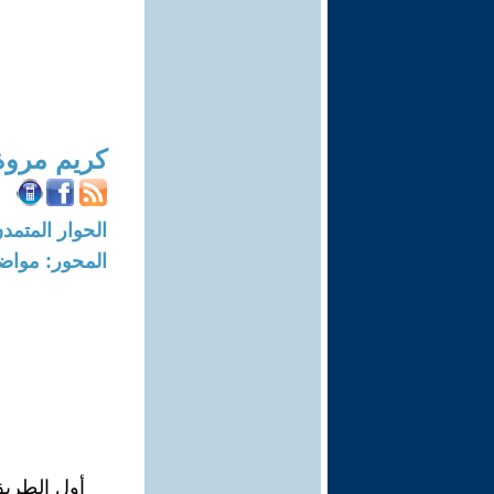
كريم مروة
الحوار المتمدن-العدد: 3268 - 1
المحور: مواض
أول الطريق