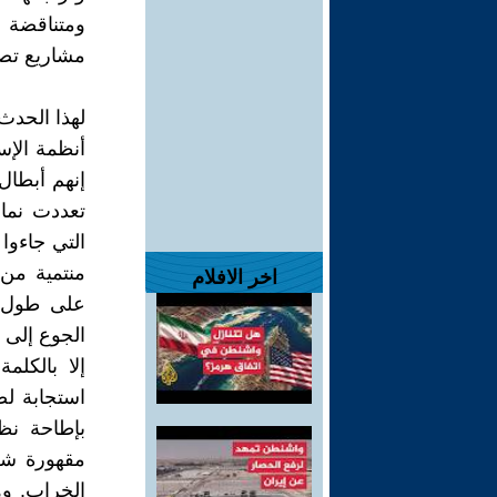
ومتناقضة 
مشاريع تصب 
لهذا الحدث
أنظمة الإس
إنهم أبطال
تعددت نما
التي جاءوا
منتمية من 
اخر الافلام
على طول ا
الجوع إلى 
إلا بالكلم
استجابة لص
بإطاحة نظا
مقهورة شعو
الخراب. وه