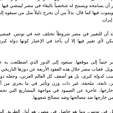
ن يسامحه ويسمح له شخصياً بالبقاء في مصر ليمضي فيها ما
يموت فيها كما قال، بدلاً من أن يخرج ذليلاً مثل من سبقوه إل
يران.
د أن للتغيير في مصر شروطاً تختلف عنه في تونس. فمصر
كن لأي تغيير فيها إلا أن يأخذ في الإعتبار كونها دولة ك
 حتماً إلى موقعها. ستعود إلى الدور الذي اضطلعت به عل
طويل. فغياب مصر خلال هذه العقود الأربعة عن دورها التاريخي 
 كدولة كبرى، بل هو أضعف كل العالم العربي، وجعله دولاً
ثير، تابعة، ملحقة، غير ذات وزن وتأثير في ما يجري من 
خارجها، عاجزة عن الصمود في مواجهة المشاريع التي تحض
ن خارجها ضد مصالحها وضد مصالح شعوبها.
 في تونس، وما هو حاصل في مصر، هو أول الطريق إلى