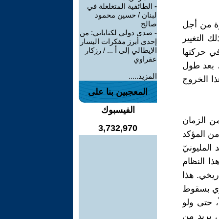
-
الطائفية المتغلغلة في
لبنان / حسين محمود
رة من أجل
صالح
-
صدى دولي لكتاباتي: من
ك التغيير
إحدى أبرز مفكرات اليسار
الإيطالي إلى أ ... / رزكار
في حركتها
عقراوي
، بعد طول
المزيد.....
ذا الخروج
المعجبين بنا على
الفيسبوك
ن الزمان
3,732,970
من المؤكد
المليونيّ
ا النظام
يخي. هذا
دوي بسقوط
، حتى ولو
ل يريد من