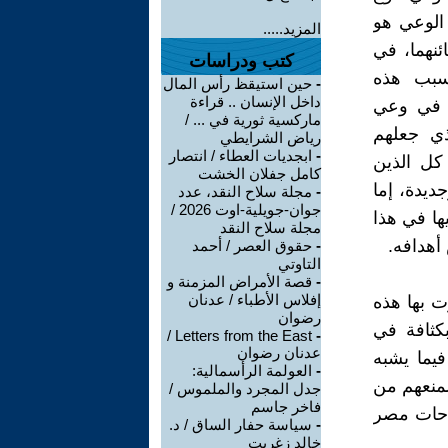
 الوعي هو
المزيد.....
ئنهما، في
كتب ودراسات
بسبب هذه
-
حين استيقظ رأس المال
داخل الإنسان .. قراءة
، في وعي
ماركسية ثورية في ... /
ذي جعلهم
رياض الشرايطي
-
ابجديات العطاء / انتصار
كل الذين
كامل جفلان الخشت
ديدة، إما
-
مجلة سلاح النقد، عدد
جوان-جويلية-اوت 2026 /
يها في هذا
مجلة سلاح النقد
 أهدافه.
-
حقوق العصر / أحمد
التاوتي
-
قصة الأمراض المزمنة و
إفلاس الأطباء / عدنان
ت بها هذه
رضوان
كثافة في
Letters from the East /
-
عدنان رضوان
فيما يشبه
-
العولمة الرأسمالية:
لمنعهم من
جدل المجرد والملموس /
فاخر جاسم
ساحات مصر
-
سياسة حفار الساق / د.
خالد زغريت