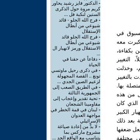
-
الدكتور فايز رشيد يحاور
كريم مروة حول الذكرى
الستين لنكبة فل ...
-
فرج الله الحلو - قائد
شيوعي من أبطال
الإستقلال
مسبوق في
-
فرج الله الحلو قائد
وكبرت معه
شيوعي من أبطال
الاستقلال ورمز لانهيار ال
 بكفاءة،
...
، التغيير
-
دفاعاً عن حقنا في
الحياة
م، وخذلت
-
في ذكرى رحيل ماوتسي
تونغ .. القصة المجهولة
 بالتغيير
لزعيم الصين الجدي ...
تصلة بها.
-
في الطريق الصعب إلى
الجمهورية الثالثة
ل من هذه
-
تحية تقدير وإعجاب إلى
الذي كان
مقاومينا الشجعان
-
لبنان في قمة الخطر في
ار الكبير
مواجهة العدوان
ة بعد ذلك
الإسرائيلي
-
لا بدَّ من إعادة صياغة
فعل ضعفها
مشروع ماركس بما
ى مختلفة
يتناسب مع الواقع الجد ...