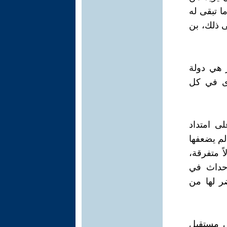
 تبقى له
ى ذلك، بن
 هي دولة
برى في كل
ى امتداد
لم يضعفها
 متفرقة،
أحداث في
ر لها من
 مستقبل