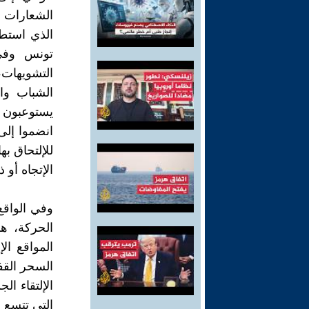
الشعارات ا
الذي استطا
تونس وفي 
التشويهات،
الشباب وا
يستوعبون 
انضموا إلى
للإلتحاق به
الإتجاه أو 
وفي الواقع
الحركة، ه
المواقع ال
السحر القف
الإلتقاء ا
التي تتسع لم