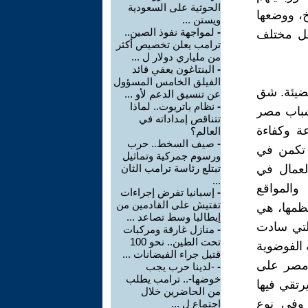
الحوثية على السعودية
خ، ووضعها
ويستن ...
-
لمواجهة نفوذ الصين..
بل مختلف
ترامب يعلن تخصيص أكثر
من ملياري دولار ل ...
-
البنتاغون يعفي قائد
الفيلق الخامس المسؤول
مضيئة. شق
عن تنسيق الدعم لأو ...
-
نظام باتريوت.. لماذا
شباب مصر
تتناقص إمداداته في
عة وكفاءة
العالم؟
-
صيف السخط.. حرب
 تكمن في
ورسوم جمركية وتماثيل
لعمال في
تبتلع رئاسة ترامب الثان
...
والمواقع
-
إسبانيا تفرض إجراءات
تفتيش على القادمين من
عظمها، هي
إيطاليا وسط تصاعد ...
التي سادت
-
منازل غارقة ومركبات
تحت الطين.. نحو 100
 الفوضوية
قتيل جراء الفيضانات ...
 مصر على
-
-لدينا حرب يجب
خوضها-.. ترامب يطلب
رتقي فيها
من الحاضرين خلال
 وفي نوع
اجتماع ل ...