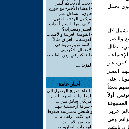
-
يجب أن نحاكم لينين
قوى يحمل
-
العشاء الأخير- مع جورج
حاوي... تساءل عمن
سيكون الهدف المقبل ...
-
كيف يقرأ اليسار أحداث
العصر ومتغيراته؟
 لتشمل كل
-
القومية العربية والأقليات
ع والبصر.
القومية ... العراق مثالاً
-
كلمة كريم مروة في
بي، أبطال
الاحتفال التكريمي
إجتماعية
-
التفكير في زمن العاصفة
كبيرة غير
المزيد.....
بهم الصبر
طويل على
أخبار عامة
ضهم بعضاً
-
إلغاء تصريح الوصول إلى
نس أولاً
المعلومات السرية لوزير
أمريكي سابق بس ...
المسبوقة
-
شركة أرجنتينية تتهم
عالم عربي
واشنطن بممارسة ضغوط
-غير لائقة- لإلغاء م ...
زائم وفي
-
مجلس الأمن يدين
وزبانيتهم
الهجمات الصاروخية