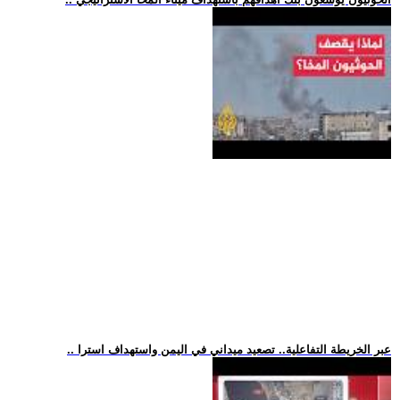
.. عبر الخريطة التفاعلية.. تصعيد ميداني في اليمن واستهداف استرا