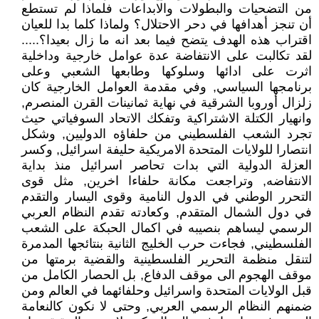
من التضحيات والبطولات والابداعات فلماذا لم تستطع
أن تنجز أهدافها في دحر الاحتلال؟ ولماذا كلما بدا للعيان
اقتراب هذه الهدف يتضح فيما بعد انه ما زال بعيدا؟.....
لقد تكالبت على الانتفاضة عدة عوامل خارجية وداخلية
اثرت على ادائها وسلوكها وطابعها الشعبي وعلى
برنامجها السياسي, وفي مقدمة العوامل الخارجية كان
زلزال أوروبا الشرقية في نهاية ثمانينات القرن المنصرم,
وانهيار الكتلة الاشتراكية وتفكك الاتحاد السوفياتي حيث
تجرد الشعب الفلسطيني من حلفاؤه الدوليين, وشكل
انتصارا للولايات المتحدة الامريكية حليفة اسرائيل, وكسر
العزلة الدولية التي بدات تحاصر اسرائيل منذ بداية
الانتفاضه, وتراجعت مكانة حلفاءا اخرين, مثل قوى
التحرر الوطني في الدول النامية وقوى اليسار والتقدم
في دول الشمال المتقدم, وكعادته تقدم النظام العربي
الرسمي ليساهم بنصيبه في اكمال الحبكة على الشعب
الفلسطيني, فجاءت حرب الخليج الثانية بنتائجها المدمرة
لتنقل منظمة التحرير الفلسطينية والقضية برمتها من
موقف الهجوم الى موقف الدفاع, بل الحصار الكامل من
قبل الولايات المتحدة واسرائيل وحلفائهما في العالم ومن
ضمنهم النظام الرسمي العربي, وحتى لا نكون كالنعامة