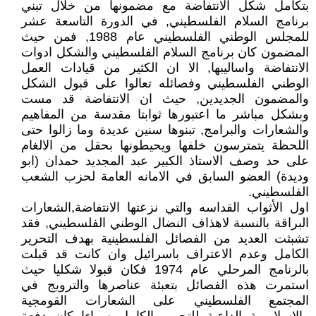
بتكامل شكل الانتفاضة مع مضمونها من خلال تبني
برنامج السلام الفلسطيني, في الدورة التاسعة عشر
للمجلس الوطني الفلسطيني عام 1988, فمن حيث
المضمون كان برنامج السلام الفلسطيني والشكل ادوات
الانتفاضة واساليبها, الا ان الكثير من قيادات العمل
الوطني الفلسطيني وفصائله تعالوا على قبول الشكل
والمضمون الجديدين, حيث ان الانتفاضة قد مست
وبشكل مباشر ما اعتبورها ثوابتا مقدسة من المفاهيم
والشعارات والبرامج, تبنوها سنين عديدة وما زالوا حتى
اللحظة يتمترسون خلفها ويحيطونها بحقل من الالغام
على حد وصف الاستاذ الكبير عبد المجديد حمدان (ابو
وديدة) العضو السابق في الامانه العامة لحزب الشعب
الفلسطيني.
اول الأثواب القداسه والتي نزعتها الانتفاضة,الشعارات
البراقة بالنسبة لاهذاف النضال الوطني الفلسطيني, فقد
تشبثت العديد من الفصائل الفلسطينية بهدف التحرير
الكامل وعدم الاعتراف باسرائيل وان كانت قد قبلت
بالرنامج المرحلي عام 1974 فكان قبولا شكليا حيث
استمرت هذه الفصائل بتعبئة عناصرها والترويج في
المجتمع الفلسطيني على الشعارات القومجية