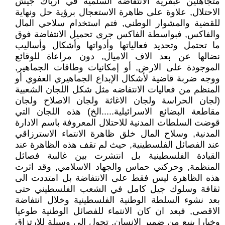
متجاهلين عبقرية الانتفاضة السلمية في ارباك جيش
الاحتلال, علاوة على ظاهرة الاستعجال برؤية حل ونهاية
للقضية والمشوار الوطني, فتم استخدام سلاحي المال
والفاكس, فبواسطة الفاكس جرى تحميل الانتفاضة فوق
ما تحتمل وتحديد فعالياتها وأدواتها وأشكال وأساليب
نضالها عن بعد الاف الاميال, دون مراعاة للوقائع
الموجودة على الارض, أو إمكانيات وطاقات الجماهير,
ووجه ضربة قاضية لأشكال الإبداع الجماهيري العفوي أو
المنظم من فعاليات الانتفاضه مثل شكل اللجان الشعبية
(لجان الحراسة ولجان الاغاثة ولجان الاصلاح ولجان
مقاطعة البضائع الاسرائيلية.....الخ) هذه اللجان التي
قوضت السلطات المدنية للاحتلال المعروفة باسم الادارة
المدنية, وسلاح المال خلق ظاهرة الانتماء الاسترزاقي
عند الفصائل الفلسطينية, حيث لم تقف هذه الظاهرة عند
القيادة الفلسطينية بل انتشرت بين غالبية فصائل
المنظمة, وحركتي حماس والجهاد الاسلامي, وقد اثرت
هذه الظاهرة ليس فقط على الانتفاضة بل امتددت الى
ثقافة وسلوك جيل كامل في الشعب الفلسطيني حتى
بعد نشوء السلطة الوطنية الفلسطينية وخلال انتفاضة
الاقصى, فبعد ان كان الانتماء للفصائل الوطنية طوعيا
وخيارا ينبع من ضمير الانسان, تحول الى وسيلة للارتزاق