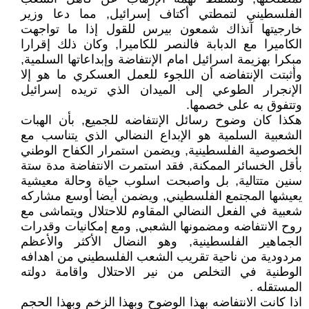
الفلسطيني لتمطتي أكتاف إسرائيل, مما دعا وزير
خارجيتها آنذاك شمعون بيرس للقول إذا ما تواجهت
الكاميرا مع الدبابة فالنصر للكاميرا, وكان ذلك إقرارا
مبكرا بهزيمة اسرائيل امام الإنتفاضة وإبداعاتها السلمية,
وأثبتت الإنتفاضه أن اللجوء للعمل العسكري ما هو إلا
الإنجرار الطوعي إلى الميدان الذي تريده إسرائيل
وتتفوق به على خصمها.
هكذا كان وضوح رسائل الإنتفاضه للجميع, بأن الهبات
الشعبية السلمية هو الإبداع النضالي الذي يتناسب مع
الخصوصية الفلسطينية, ويضمن استمرار الكفاح الوطني
بأقل الخسائر الممكنة, فقد استمرت الانتفاضة مدة ستة
سنين متتالية, بل واصبحت اسلوب حياة وحالة معيشية
يعيشها المجتمع الفلسطيني, ويضمن أيضا أوسع مشاركه
شعبية في الفعل النضالي المقاوم للاحتلال ويتماشى مع
روح الانتفاضه ومضمونها الشعبي, ومع إمكانيات وقدرات
الجماهير الفلسطينية, وهو النضال الأكثر والأعظم
مردودية من ناحية تقريب الشعب الفلسطيني من اهدافه
الوطنية في التخلص من نير الاحتلال واقامة دولته
المستقله .
اذا كانت الانتفاضه بهذا الوضوح وبهذا الزخم وبهذا الحجم