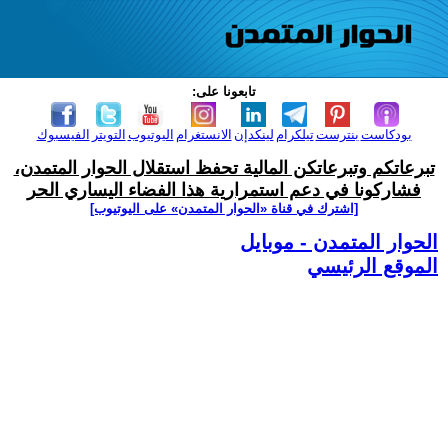
تابعونا على:
بودكاست
بنترست
تيلكرام
لينكدإن
الانستغرام
اليوتيوب
التويتر
الفيسبوك
تبرعاتكم وتبرعاتكن المالية تحفظ استقلال الحوار المتمدن،
فشاركونا في دعم استمرارية هذا الفضاء اليساري الحر
[اشترك في قناة ‫«الحوار المتمدن» على اليوتيوب]
الحوار المتمدن - موبايل
الموقع الرئيسي