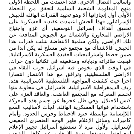
واساليب النضال الأخرى, فقد اعتمدت من اللحظة الاولى
منهج المقاومة الشعبية السلمية لتحقق من اللحظة
الأولى أول إنجازاتها ألا وهو تحييد القدرات الهائلة للجيش
الإسرائيلي, فهذا الجيش اعتمدت عقيدته العسكرية على
تحقيق أهداف إسرائيل التوسعية, أي غزو واجتياح
الاراضي المجاورة والاشتباك مع الجيوش المدافعة عن
تلك الاراضي, ولكن سلمية الانتفاضة شلت قدرات هذا
الجيش, فالاشتباك مع مجتمع غير مسلح لم يكن ابدا من
ضمن خطط واستراتيجيات العقيدة العسكرية الاسرائيلية,
فبقيت طائراته ودباباته ومدفعيته في ثكناتها دون حراك,
في الوقت الذي تخوض فيه اسرائيل حرب البقاء في
الاراضي الفلسطينية, وترافق مع هذا الانتصار انتصارا
اخرا حيث كشفت المواجهه الفلسطينية الاسرائيلية هذه,
زيف الديمقراطية الاسرائيلية, فاسرائيل في محاولة منها
لحسم المعركة مع المجتمع الغاضب, والعاقد العزم على
كنس الاحتلال, وفي ظل عجزها عن حسم هذه المعركة
باستخدام قواتها العسكرية الهائلة, لجأت لأساليب القمع
اللاإنسانية بواسطة جنود الاحتياط وحرس الحدود, وأمام
كاميرات وسائل الإعلام ظهر الوجه العنصري الحقيقي
لإسرائيل, ولأول مرة لا تستطيع أسرائيل تجيير الإعلام
لمصلحتها, وتسقط تهمة الإرهاب عن كاهل الشعب