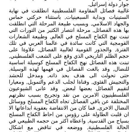
جوار دولة إسرائيل.
غالبية فصائل المقاومة الفلسطينية انطلقت في نهاية
الستينيات وبداية السبعينيات, باستثناء حركتي حماس
والجهاد الاسلامي, وبسبب طبيعة المرحلة التي انطلقت
بها هذه الفصائل, مرحلة انتصار الكثير من الثورات التي
تبنت نهج الكفاح المسلح في العالم, وطبيعة الشعارات
القومجية التي كانت سائدة في عالمنا العربي في تلك
الفترة, والجذور القومية لغالبية الفصائل, علاوةا على
حجم الظلم التاريخي الذي وقع على الشعب الفلسطيني,
تبنت هذه الفصائل نهج الكفاح المسلح كوسيلة اساسية
للنضال, وقد بالغت الفصائل في فهمها لهذه الوسيلة,
حتى تحولت الى هدف بحد ذاته, ومدخل للحشد
والتجييش الفئوي, وقناةا لجلب الدعم والتمويل, ومعيارا
لتقييم الفصائل بعضها لبعض, وقد عانى الشيوعيون
الفلسطينيون الامرين من نقد وتجريح بسبب نظرتهم
المختلفة عن باقي الفصائل تجاه الكفاح المسلح ووسائل
النضال الاخرى, فما كان من الانتفاضة بعفوية ابداعاتها الا
ان قلبت الطاولة على رؤوس من احاط الكفاح المسلح
بسياج من القدسية, واعطاه اكثر من حجمه الطبيعي في
الحالة الفلسطينية, ووضعه في تناقض مع اشكال