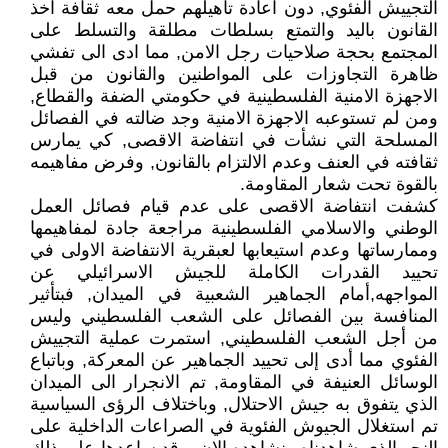
التجييش الفئوي, دون اعادة تاهيلهم حمل معه ثقافة اخذ
القانون باليد والتمتع بسلطات مطلقة والتسلط على
المجتمع بحجة صلاحيات رجل الامن, مما ادى الى تفشي
ظاهرة التجاوزات على المواطنين والقانون من قبل
الاجهزة الامنية الفلسطينية في حكومتي الضفة والقطاع,
ومن لم تستوعبه الاجهزة الامنية وجد ضالته في الفصائل
المسلحة التي نشأت في انتفاضة الاقصى, كي يمارس
ثقافته في العنف وعدم الالتزام بالقانون, وفرض مفاهيمه
بالقوة تحت شعار المقاومة.
كشفت انتفاضة الاقصى على عدم قيام فصائل العمل
الوطني والاسلامي الفلسطينية مراجعة جادة لمفاهيمها
وممارساتها وعدم استيعابها لعبقرية الانتفاضة الاولى في
تحييد القدرات الكاملة للجيش الاسرائيلي عن
المواجهه,أمام الجماهير الشعبية في الميدان, فبتأثير
المنافسة بين الفصائل على الشعب الفلسطيني وليس
من أجل الشعب الفلسطيني, استمرت عملية التجييش
الفئوي مما أدى إلى تحييد الجماهير عن المعركة, وباتباع
الوسائل العنيفة في المقاومة, تم الانجرار الى الميدان
الذي يتفوق به جيش الاحتلال, وباختلاف الرؤى السياسية
تم استغلال الجيوش الفئوية في الصراعات الداخلية على