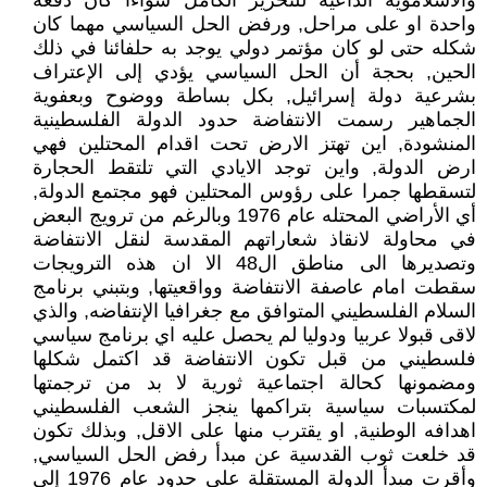
والاسلاموية الداعية للتحرير الكامل سواءا كان دفعة
واحدة او على مراحل, ورفض الحل السياسي مهما كان
شكله حتى لو كان مؤتمر دولي يوجد به حلفائنا في ذلك
الحين, بحجة أن الحل السياسي يؤدي إلى الإعتراف
بشرعية دولة إسرائيل, بكل بساطة ووضوح وبعفوية
الجماهير رسمت الانتفاضة حدود الدولة الفلسطينية
المنشودة, اين تهتز الارض تحت اقدام المحتلين فهي
ارض الدولة, واين توجد الايادي التي تلتقط الحجارة
لتسقطها جمرا على رؤوس المحتلين فهو مجتمع الدولة,
أي الأراضي المحتله عام 1976 وبالرغم من ترويج البعض
في محاولة لانقاذ شعاراتهم المقدسة لنقل الانتفاضة
وتصديرها الى مناطق ال48 الا ان هذه الترويجات
سقطت امام عاصفة الانتفاضة وواقعيتها, وبتبني برنامج
السلام الفلسطيني المتوافق مع جغرافيا الإنتفاضه, والذي
لاقى قبولا عربيا ودوليا لم يحصل عليه اي برنامج سياسي
فلسطيني من قبل تكون الانتفاضة قد اكتمل شكلها
ومضمونها كحالة اجتماعية ثورية لا بد من ترجمتها
لمكتسبات سياسية بتراكمها ينجز الشعب الفلسطيني
اهدافه الوطنية, او يقترب منها على الاقل, وبذلك تكون
قد خلعت ثوب القدسية عن مبدأ رفض الحل السياسي,
وأقرت مبدأ الدولة المستقلة على حدود عام 1976 إلى