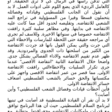
التي تدفن راسها في الرمال كي لا ترى الحقيقة, او
كالعامل الرديء الذي يضع اللوم على ادوات العمل, لا بد
أن نقول ان الجانب الفلسطيني وقياداته وفصائله
يتحملون قسطا وفيرا من المسؤولية في تراجع المد
الشعبي للانتفاضه, وتقليصه لحدود اقل مما كانت عليه
الانتفاضه في بدايتها, وفي مظاهر سلبية كثيرة رافقت
الانتفاضه خصوصا في سنواتها الاخيرة, وللاسف لم تجري
أي مراجعه حقيقة حتى اللحظة للمارسات والاخطاء التي
التي جرت والتي يمكن القول بانها قد جردت الانتفاضة
من الكثير من اسلحتها ذات الجدوى والمردودية, وقد
ظهر عدم تقييم الانتفاضه والاداء الفصالي بشكل جدي,
واضحا خلال الانتفاضة الثانية "انتفاضة الأقصى" عندما
جرى تكرار السلبيات والاخطاءالتي رافقت الانتفاضة
الاولى, مما قصر من عمر انتفاضة الاقصى واجهز على
مكتسباتها والحق خسائر بالشعب الفلسطيني اضعاف
خسائر الانتفاضة الاولى.
فأين أخطأت قيادات وفصائل الشعب الفلسطيني؟ وأين
أصابت؟
لا بد أن نقر أن القيادة الفلسطينية قد أصابت في تبنيها
لبرنامج السلام الفلسطيني, حيث أن هذا البرنامج توافق
مع قدرات وامكانيات الانتفاضه وجغرافيتها, وتطابق مع