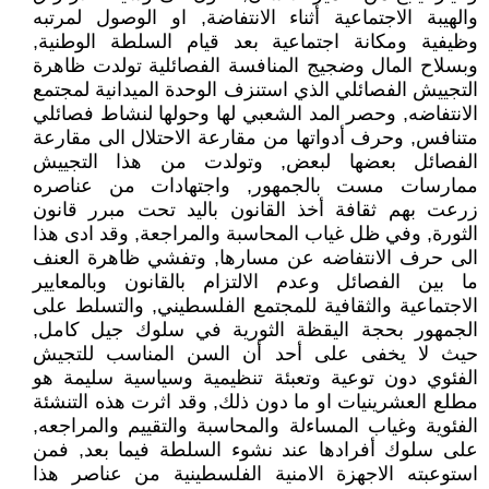
والهيبة الاجتماعية أثناء الانتفاضة, او الوصول لمرتبه
وظيفية ومكانة اجتماعية بعد قيام السلطة الوطنية,
وبسلاح المال وضجيج المنافسة الفصائلية تولدت ظاهرة
التجييش الفصائلي الذي استنزف الوحدة الميدانية لمجتمع
الانتفاضه, وحصر المد الشعبي لها وحولها لنشاط فصائلي
متنافس, وحرف أدواتها من مقارعة الاحتلال الى مقارعة
الفصائل بعضها لبعض, وتولدت من هذا التجييش
ممارسات مست بالجمهور, واجتهادات من عناصره
زرعت بهم ثقافة أخذ القانون باليد تحت مبرر قانون
الثورة, وفي ظل غياب المحاسبة والمراجعة, وقد ادى هذا
الى حرف الانتفاضه عن مسارها, وتفشي ظاهرة العنف
ما بين الفصائل وعدم الالتزام بالقانون وبالمعايير
الاجتماعية والثقافية للمجتمع الفلسطيني, والتسلط على
الجمهور بحجة اليقظة الثورية في سلوك جيل كامل,
حيث لا يخفى على أحد أن السن المناسب للتجيش
الفئوي دون توعية وتعبئة تنظيمية وسياسية سليمة هو
مطلع العشرينيات او ما دون ذلك, وقد اثرت هذه التنشئة
الفئوية وغياب المساءلة والمحاسبة والتقييم والمراجعه,
على سلوك أفرادها عند نشوء السلطة فيما بعد, فمن
استوعبته الاجهزة الامنية الفلسطينية من عناصر هذا