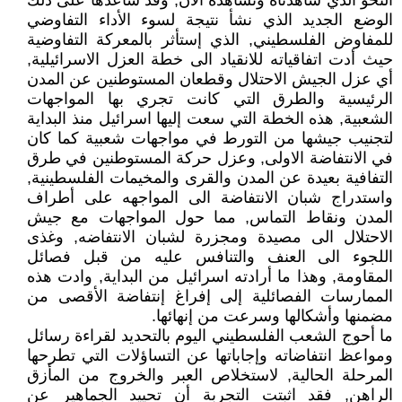
النحو الذي شاهدناه ونشاهده الان, وقد ساعدها على ذلك
الوضع الجديد الذي نشأ نتيجة لسوء الأداء التفاوضي
للمفاوض الفلسطيني, الذي إستأثر بالمعركة التفاوضية
حيث أدت اتفاقياته للانقياد الى خطة العزل الاسرائيلية,
أي عزل الجيش الاحتلال وقطعان المستوطنين عن المدن
الرئيسية والطرق التي كانت تجري بها المواجهات
الشعبية, هذه الخطة التي سعت إليها اسرائيل منذ البداية
لتجنيب جيشها من التورط في مواجهات شعبية كما كان
في الانتفاضة الاولى, وعزل حركة المستوطنين في طرق
التفافية بعيدة عن المدن والقرى والمخيمات الفلسطينية,
واستدراج شبان الانتفاضة الى المواجهه على أطراف
المدن ونقاط التماس, مما حول المواجهات مع جيش
الاحتلال الى مصيدة ومجزرة لشبان الانتفاضه, وغذى
اللجوء الى العنف والتنافس عليه من قبل فصائل
المقاومة, وهذا ما أرادته اسرائيل من البداية, وادت هذه
الممارسات الفصائلية إلى إفراغ إنتفاضة الأقصى من
مضمنها وأشكالها وسرعت من إنهائها.
ما أحوج الشعب الفلسطيني اليوم بالتحديد لقراءة رسائل
ومواعظ انتفاضاته وإجاباتها عن التساؤلات التي تطرحها
المرحلة الحالية, لاستخلاص العبر والخروج من المأزق
الراهن, فقد اثبتت التجربة أن تحييد الجماهير عن