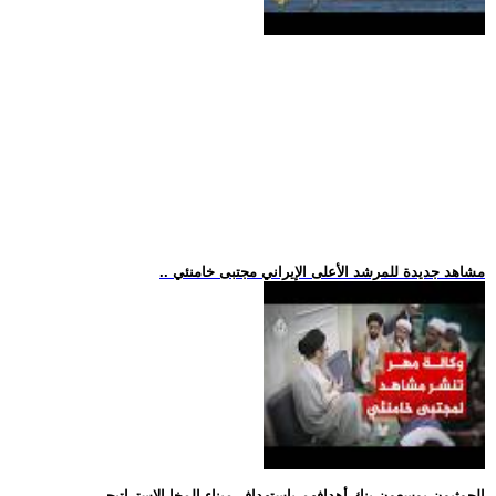
.. مشاهد جديدة للمرشد الأعلى الإيراني مجتبى خامنئي
.. الحوثيون يوسعون بنك أهدافهم باستهداف ميناء المخا الاستراتيجي