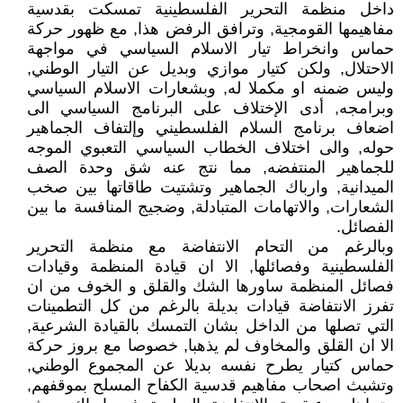
داخل منظمة التحرير الفلسطينية تمسكت بقدسية
مفاهيمها القومجية, وترافق الرفض هذا, مع ظهور حركة
حماس وانخراط تيار الاسلام السياسي في مواجهة
الاحتلال, ولكن كتيار موازي وبديل عن التيار الوطني,
وليس ضمنه او مكملا له, وبشعارات الاسلام السياسي
وبرامجه, أدى الإختلاف على البرنامج السياسي الى
اضعاف برنامج السلام الفلسطيني وإلتفاف الجماهير
حوله, والى اختلاف الخطاب السياسي التعبوي الموجه
للجماهير المنتفضه, مما نتج عنه شق وحدة الصف
الميدانية, وارباك الجماهير وتشتيت طاقاتها بين صخب
الشعارات, والاتهامات المتبادلة, وضجيج المنافسة ما بين
الفصائل.
وبالرغم من التحام الانتفاضة مع منظمة التحرير
الفلسطينية وفصائلها, الا ان قيادة المنظمة وقيادات
فصائل المنظمة ساورها الشك والقلق و الخوف من ان
تفرز الانتفاضة قيادات بديلة بالرغم من كل التطمينات
التي تصلها من الداخل بشان التمسك بالقيادة الشرعية,
الا ان القلق والمخاوف لم يذهبا, خصوصا مع بروز حركة
حماس كتيار يطرح نفسه بديلا عن المجموع الوطني,
وتشبث اصحاب مفاهيم قدسية الكفاح المسلح بموقفهم,