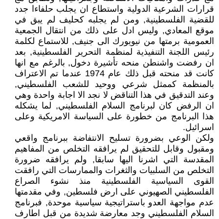
قرارات الشرعية الدولية واستطاع ان يجلب حلفاءا جدد
للقضية الفلسطينية, ومن لم يجلبه كحليف لم يبق في
موقع المعادي, وليس ادل على ذلك من انتقال الجمعية
العمومية برمتها من نيويورك الى جنيف, للاستماع لكلمة
رئيس اللجنة التنفيذية لمنظمة التحرير الفلسطينية, بعد
ان رفضت واشنطن منحه تأشيرة دخول, بالرغم مع انها
كانت قد منحته قبل ذلك عام 1974 عندما تم الاعتراف
بالمنظمة كممثل شرعي ووحيد للشعب الفلسطيني,
وعند التدقيق في هذا التناقض لا نجد الا اجابة واحدة وهي
ان الرفض كان لبرنامج السلام الفلسطيني, لما يشكله
هذا البرنامج من خطورة على السياسة الامريكية وعلى
اسرائيل.
ولكن الوعي بضرورة تسليح الانتفاضة ببرنامج واقعي
ومقبول وقابل للتحقيق لم يرافقه التخلص من المفاهيم
المقدسة التي اشرنا اليها سابقا, ولم يرافقه ضرورة
التخلص من السلبيات والثغرات والممارسات التي رافقت
القوى السياسية الفلسطينية منذ نشوء الصراع
الفلسطيني الصهيوني على ارض فلسطين, وفي مقدمتها
عدم مواجهة العدو باستراتيجية سياسية موحدة, فبرنامج
السلام الفلسطيني وجد معارضة شديدة من قبل اطارف