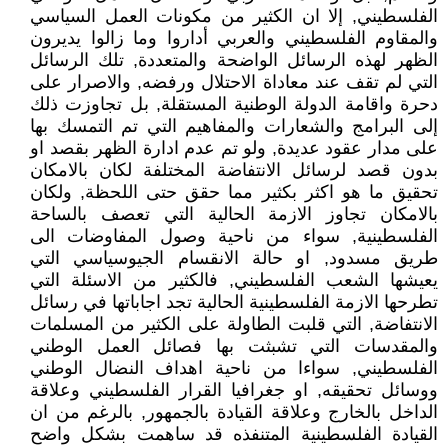
الفلسطيني, إلا ان الكثير من مكونات العمل السياسي
والمقاوم الفلسطيني والعربي أداروا وما زالوا يديرون
الظهر لهذه الرسائل الواضحة والمتعددة, تلك الرسائل
التي لم تقف عند معاداة الاحتلال ورفضه, والاصرار على
دحرة واقامة الدولة الوطنية المستقلة, بل تجاوزت ذلك
إلى البرامج والشعارات والمفاهيم التي تم التمسك بها
على مدار عقود عديدة, ولو تم عدم ادارة الظهر بقصد او
بدون قصد لرسائل الانتفاضة المختلفة لكان بالامكان
تحقيق ما هو اكثر بكثير مما حقق حتى اللحظة, ولكان
بالامكان تجاوز الازمة الحالية التي تعصف بالساحة
الفلسطينية, سواء من ناحية وصول المفاوضات الى
طريق مسدود, او حالة الانقسام الجيوسياسي التي
يعيشها الشعب الفلسطيني, فالكثير من الاسئلة التي
تطرحها الازمة الفلسطينية الحالية تجد اجاباتها في رسائل
الانتفاضة, التي قلبت الطاولة على الكثير من المسلمات
والمقدسات التي تشبثت بها فصائل العمل الوطني
الفلسطيني, سواءا من ناحية اهداف النضال الوطني
ووسائل تحقيقه, او جغرافيا القرار الفلسطيني وعلاقة
الداخل بالخارج وعلاقة القيادة بالجمهور, بالرغم من ان
القيادة الفلسطينية المتنفذه قد ساهمت بشكل واضح