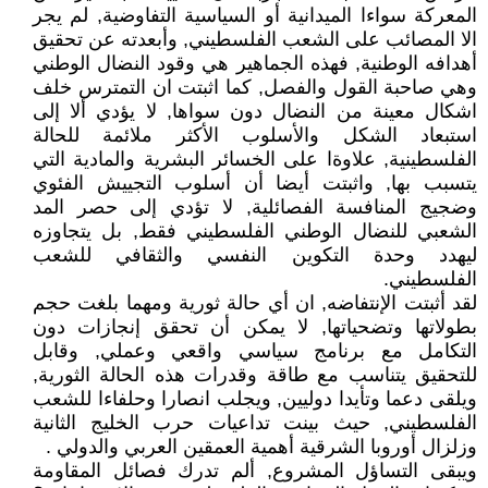
المعركة سواءا الميدانية أو السياسية التفاوضية, لم يجر
الا المصائب على الشعب الفلسطيني, وأبعدته عن تحقيق
أهدافه الوطنية, فهذه الجماهير هي وقود النضال الوطني
وهي صاحبة القول والفصل, كما اثبتت ان التمترس خلف
اشكال معينة من النضال دون سواها, لا يؤدي ألا إلى
استبعاد الشكل والأسلوب الأكثر ملائمة للحالة
الفلسطينية, علاوةا على الخسائر البشرية والمادية التي
يتسبب بها, واثبتت أيضا أن أسلوب التجييش الفئوي
وضجيج المنافسة الفصائلية, لا تؤدي إلى حصر المد
الشعبي للنضال الوطني الفلسطيني فقط, بل يتجاوزه
ليهدد وحدة التكوين النفسي والثقافي للشعب
الفلسطيني.
لقد أثبتت الإنتفاضه, ان أي حالة ثورية ومهما بلغت حجم
بطولاتها وتضحياتها, لا يمكن أن تحقق إنجازات دون
التكامل مع برنامج سياسي واقعي وعملي, وقابل
للتحقيق يتناسب مع طاقة وقدرات هذه الحالة الثورية,
ويلقى دعما وتأيدا دوليين, ويجلب انصارا وحلفاءا للشعب
الفلسطيني, حيث بينت تداعيات حرب الخليج الثانية
وزلزال أوروبا الشرقية أهمية العمقين العربي والدولي .
ويبقى التساؤل المشروع, ألم تدرك فصائل المقاومة