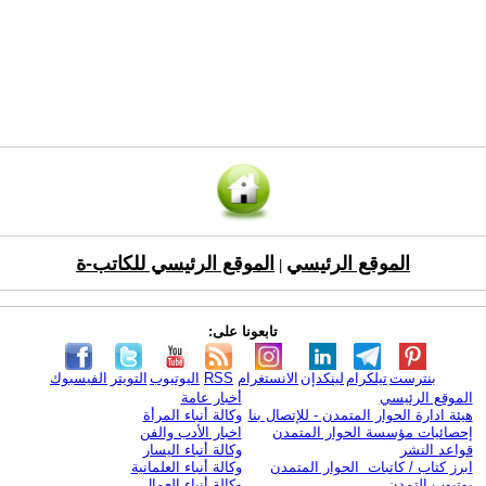
الموقع الرئيسي
الموقع الرئيسي للكاتب-ة
|
تابعونا على:
بنترست
تيلكرام
لينكدإن
الانستغرام
RSS
اليوتيوب
التويتر
الفيسبوك
الموقع الرئيسي
أخبار عامة
هيئة ادارة الحوار المتمدن - للإتصال بنا
وكالة أنباء المرأة
إحصائيات مؤسسة الحوار المتمدن
اخبار الأدب والفن
قواعد النشر
وكالة أنباء اليسار
ابرز كتاب / كاتبات الحوار المتمدن
وكالة أنباء العلمانية
يوتيوب التمدن
وكالة أنباء العمال