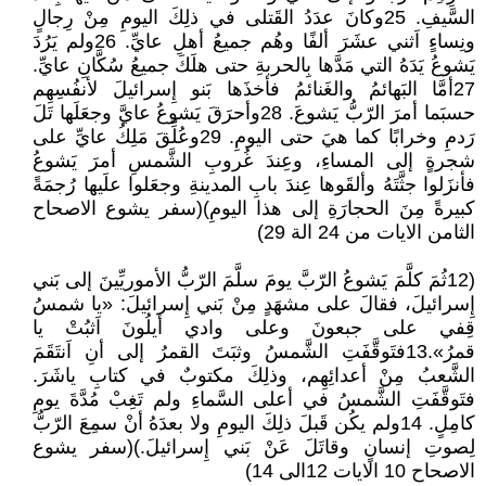
السَّيفِ. 25وكانَ عدَدُ القَتلى في ذلِكَ اليومِ مِنْ رِجالٍ
ونِساءٍ اَثني عشَرَ ألفًا وهُم جميعُ أهلِ عايِّ. 26ولم يَرُدَ
يَشوعُ يَدَهُ التي مَدَّها بِالحربةِ حتى هلَكَ جميعُ سُكَّانِ عايِّ.
27أمَّا البَهائمُ والغَنائمُ فأخذَها بَنو إِسرائيلَ لأنفُسِهِم
حسبَما أمرَ الرّبُّ يَشوعَ. 28وأحرَقَ يَشوعُ عايَّ وجعَلَها تَلَ
رَدمِ وخرابًا كما هيَ حتى اليومِ. 29وعُلِّقَ مَلِكُ عايِّ على
شجرةٍ إلى المساءِ، وعِندَ غُروبِ الشَّمسِ أمرَ يَشوعُ
فأنزَلوا جثَّتَهُ وألقَوها عِندَ بابِ المدينةِ وجعَلوا علَيها رُجمَةً
كبيرةً مِنَ الحجارَةِ إلى هذا اليومِ)(سفر يشوع الاصحاح
الثامن الايات من 24 الة 29)
(12ثُمَ كلَّمَ يَشوعُ الرّبَّ يومَ سلَّمَ الرّبُّ الأموريِّينَ إلى بَني
إِسرائيلَ، فقالَ على مشهَدٍ مِنْ بَني إِسرائيلَ: «يا شمسُ
قِفي على جبعونَ وعلى وادي أيلُونَ اَثبُتْ يا
قمرُ».13فتَوقَّفَتِ الشَّمسُ وثبَتَ القمرُ إلى أنِ اَنتَقَمَ
الشَّعبُ مِنْ أعدائِهِم، وذلِكَ مكتوبٌ في كتابِ ياشَرَ.
فتَوقَّفَتِ الشَّمسُ في أعلى السَّماءِ ولم تَغِبْ مُدَّةَ يومِ
كامِلٍ. 14ولم يكُن قَبلَ ذلِكَ اليومِ ولا بعدَهُ أنْ سمِعَ الرّبُّ
لِصوتِ إنسانٍ وقاتَلَ عَنْ بَني إِسرائيلَ.)(سفر يشوع
الاصحاح 10 الايات 12الى 14)