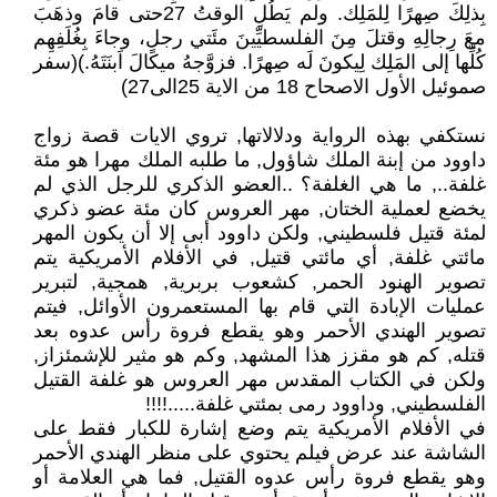
بِذلِكَ صِهرًا لِلمَلِك. ولم يَطُلِ الوقتُ 27حتى قامَ وذهَبَ
معَ رِجالِهِ وقتلَ مِنَ الفلسطيِّينَ مئَتي رجلٍ، وجاءَ بِغُلَفِهِم
كُلِّها إلى المَلِك لِيكونَ لَه صِهرًا. فزوَّجهُ ميكالَ اَبنَتَهُ.)(سفر
صموئيل الأول الاصحاح 18 من الاية 25الى27)
نستكفي بهذه الرواية ودلالاتها, تروي الايات قصة زواج
داوود من إبنة الملك شاؤول, ما طلبه الملك مهرا هو مئة
غلفة.., ما هي الغلفة؟ ..العضو الذكري للرجل الذي لم
يخضع لعملية الختان, مهر العروس كان مئة عضو ذكري
لمئة قتيل فلسطيني, ولكن داوود أبى إلا أن يكون المهر
مائتي غلفة, أي مائتي قتيل, في الأفلام الأمريكية يتم
تصوير الهنود الحمر, كشعوب بربرية, همجية, لتبرير
عمليات الإبادة التي قام بها المستعمرون الأوائل, فيتم
تصوير الهندي الأحمر وهو يقطع فروة رأس عدوه بعد
قتله, كم هو مقزز هذا المشهد, وكم هو مثير للإشمئزاز,
ولكن في الكتاب المقدس مهر العروس هو غلفة القتيل
الفلسطيني, وداوود رمى بمئتي غلفة.....!!!!
في الأفلام الأمريكية يتم وضع إشارة للكبار فقط على
الشاشة عند عرض فيلم يحتوي على منظر الهندي الأحمر
وهو يقطع فروة رأس عدوه القتيل, فما هي العلامة أو