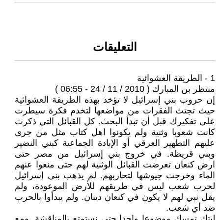
التعليقات
1 - الطريقة العشوائية
منتظر بن المبارك ( 2010 / 11 / 24 - 06:55 )
إن حروب بني إسرائيل لا تؤخذ بهذه الطريقة العشوائية
حيث تجتث الفقرات من مواضعها لتخدم فكرة سيطرت
على تفكيرك قبل أن تبدأ البحث. كل القبائل التي ذكرت
كانت شعوبا وثنية ولم يكونوا اهل كتاب مثل من جرى
عليهم التطهير العرقي أو الإبادة الجماعية كبني النضير
وبني قريظة. في خروج بني إسرائيل من مصر حتى
ارض كنعان تعرضت القبائل الوثنية لهم حتى منعوا عنهم
الماء وخرجت جيوشها لتحاربهم. لم يذهب بني إسرائيل
لحرب شعب ليس في طريقهم للأرض الموعودة، ولم
يقل نبي لهم لا يكون في كنعان دينان. ولم يبدأوا بالحرب
ضد أي شعب.
ليتك تمسك موضوعا واحدا حتى نستمتع بالمناقشة. ومع