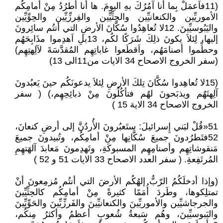
(11فاَعمَلْ بِما أنا آمُرُكَ بهِ اليومَ. ها أنا أطرُدُ مِنْ أمامِكُم
الأموريِّين والكنعانيِّين والحِثِّيِّين والفِرزِّيِّين والحِوِّيِّين
واليَبُوسيِّينَ. 12لا تُعاهِدُوا سُكَّانَ الأرضِ التي أنتُم سائِرونَ
إليها، لِئلاَ يكونَ ذلِكَ شَرَكًا لكُم، 13بلِ اَهدِموا مذَابِحَهُم
وحطِّموا أصنامَهُم، واَقطَعوا غاباتِهِم المُقدَّسَةَ لآلِهتِهِم)
(سفر الخروج الاصحاح 34 الايات من11الى 13)
(15لا تُعاهِدوا سُكَّانَ تِلكَ الأرضِ لِئلاَ يدعونَكُم حينَ يَعبُدونَ
آلِهتَهُم ويذبَحونَ لهُم فتأكُلُونَ مِنْ ذبائِحِهِم،) ( سفر
الخروج الاصحاح 34 الاية 15 )
51«قُلْ لبَني إِسرائيلَ: ستَعبُرونَ الأُردُنَّ إلى أرضِ كنعانَ،
52فتَطرُدونَ جميعَ سُكَّانِها مِنْ أمامِكُم، وتُبيدونَ جميعَ
مَنقوشاتِهِم وأصنامِهِم المسبوكَةِ، وتَهدِمونَ مَعابدَ آلهَتهِمِ
المُرتَفِعةِ. ( سفر العدد الاصحاح 33 الايات 51 و 52 )
(وإذا أدخلَكُمُ الرّبُّ إلهُكُم الأرضَ التي أنتُم مُزمِعونَ أنْ
تمتلِكوها، وطَردَ أُمَمًا كثيرةً مِنْ أمامِكُم كالحِثِّيِّينَ
والجرجاشيِّين والأموريِّينَ والكنعانيِّينَ والفَرزِّيِّينَ والحَوِّيِّينَ
واليَبوسيِّينَ، وهُم سَبعةُ شُعوبٍ أعظمُ وأكثرُ مِنكُم،