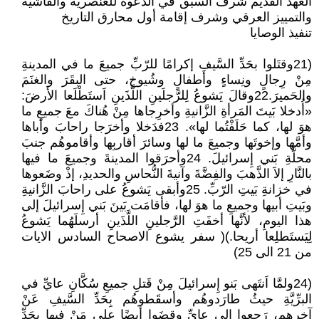
العهد القديم شرف السبق في الدعوة للعنصرية والفاشية
والتمييز العرقي وشرف إقامة أول محارق التاريخ
تنفيذ الوصايا
(21وقتَلوا بحَدِّ السَّيفِ إكرامًا للرّبِّ جميعَ ما في المدينةِ
مِنْ رِجالٍ ونِساءٍ وأطفالٍ وشُيوخ، حتى البقَرَ والغنَمَ
والحَميرَ.22وقالَ يَشوعُ لِلرَّجلَينِ اللَّذَينِ اَستَطْلَعا الأرضَ:
«أُدخلا بَيتَ المَرأةِ الزَّانيةِ وأخرِجاها مِنْ هُناكَ معَ جميعِ ما
هوَ لها، كما حَلَفْتُما لها». 23فدَخلا وأخرَجا راحابَ وأباها
وأمَّها وإخوتَها وجميعَ ما لها وسائرَ أقاربِها وأقاموهُم جنبَ
محلَّةِ بَني إِسرائيلَ. 24وأحرَقوا المدينةَ وجميعَ ما فيها
بالنَّارِ إلاَ الذَّهبَ والفِضَّةَ وآنيةَ النُّحاسِ والحديدِ، إذْ وضَعوها
في خزانةِ بَيتِ الرّبِّ. 25وأبقى يَشوعُ على راحابَ الزَّانيةِ
وبَيتِ أبيها وجميعِ ما هوَ لها، فأقامَت بَينَ بَني إِسرائيلَ إلى
هذا اليومِ، لأنَّها أخفَتِ الرَّجلينِ اللَّذَينِ أرسلَهُما يَشوعُ
لِيَستَطلِعا أريحا.)( سفر يشوع الاصحاح السادس الايات
من 21 الى 25)
(24ولمَّا اَنتَهى بَنو إِسرائيلَ مِنْ قَتلِ جميعِ سُكَّانِ عايِّ في
البرِّيَّةِ حيثُ طارَدوهُم وأسقَطوهُم بِحَدِّ السَّيفِ عَنْ
آخرِهِم، رَجعوا إلى عايِّ وقضَوا أيضًا على مَنْ فيها بِحَدِّ