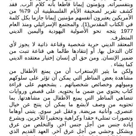
وبتفسيراته, ويؤمنون إيمانا قاطعا بأنه كلام الرب, فقد
كشف تقرير لصحيفة الأيام الفلسطينية أن 79% من
الأمريكين يعتبرون أنفسهم مؤمنين إيمانا جازما بكل كلمة
في الكتاب المقدس(1), والمجتمع الإسرائيلي ومنذ العام
1977 يتجه نحو الأصولية اليهودية واليمين الديني
المتطرف.
المعتقد الديني حرية شخصية وقناعة ذاتية لا يجوز لأي
كان التدخل بها, أو إنتقادها طالما هي قناعة تنبت من
ضمير الإنسان, ومن حق أي إنسان إختيار معتقده الديني
كما يشاء .
ولكن ما يثير الإستغراب أن من يمنع الأطفال من
مشاهدة بعض المناظر التي يمكن أن تؤثر على سلوكهم
وميولهم وخصائص شخصياتهم , يشجعهم على قراءة
كتاب يحتوي من ضمن ما يحتويه, على قصص وروايات
تتضاهي المناظر التي يمنع الأطفال من مشاهدتها, بما
تحتويه من وصف لأبشع ما يمكن أن ينتج عن خيال
عنصري, وأنانية مريضة, وعقل غير سوي, يتبنى أوهاما
وتصورات تمتليء حقدا وكراهية وتحقيرا للآخرين, ويشرع
إبادة جنس من أجل جنس آخر, والتخلص من عرق
وبشكل وحشي من أجل عرق آخر, العهد القديم الذي