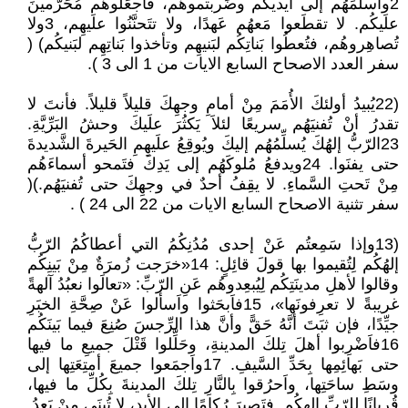
2وأسلَمَهُم إلى أيديكُم وضَربتموهُم، فاَجعَلوهُم مُحَرَّمينَ
علَيكُم. لا تقطَعوا مَعهُم عَهدًا، ولا تتَحنَّنُوا علَيهِم، 3ولا
تُصاهِروهُم، فتُعطُوا بَناتِكُم لبَنيهِم وتأخذوا بَناتِهِم لبَنيكُم) (
سفر العدد الاصحاح السابع الايات من 1 الى 3 ).
(22يُبيدُ أولئكَ الأُمَمَ مِنْ أمامِ وجهِكَ قليلاً قليلاً. فأنتَ لا
تقدرُ أنْ تُفنيَهُم سريعًا لئلاَ يَكثُرَ علَيكَ وحشُ البَرِّيَّةِ.
23الرّبُّ إلهُكَ يُسلِّمُهُم إليكَ ويُوقِعُ علَيهِمِ الحَيرةَ الشَّديدةَ
حتى يفنَوا. 24ويدفعُ مُلوكَهُم إلى يَدِكَ فتَمحو أسماءَهُم
مِنْ تَحتِ السَّماءِ. لا يقِفُ أحدٌ في وجهِكَ حتى تُفنيَهُم.)(
سفر تثنية الاصحاح السابع الايات من 22 الى 24 ) .
(13وإذا سَمِعتُم عَنْ إحدى مُدُنِكُمُ التي أعطاكُمُ الرّبُّ
إلهُكُم لِتُقيموا بها قولَ قائِلٍ: 14«خرَجت زُمرَةٌ مِنْ بَينِكُم
وقالوا لأهلِ مدينَتِكُم لِيُبعِدوهُم عَنِ الرّبِّ: «تعالَوا نعبُدُ آلهةً
غريبةً لا تعرِفونَها»، 15فاَبحَثوا واَسألوا عَنْ صِحَّةِ الخبَرِ
جيِّدًا، فإن ثبَتَ أنَّهُ حَقًّ وأنَّ هذا الرِّجسَ صُنِعَ فيما بَينَكُم
16فاَضْرِبوا أهلَ تِلكَ المدينةِ، وحَلِّلوا قَتْلَ جميعِ ما فيها
حتى بَهائِمِها بِحَدِّ السَّيفِ. 17واَجمَعوا جميعَ أمتِعَتِها إلى
وسَطِ ساحَتِها، واَحرُقوا بِالنَّارِ تِلكَ المدينةَ بِكُلِّ ما فيها،
قُربانًا لِلرّبِّ إلهِكُم. فتَصيرَ رُكامًا إلى الأبدِ، لا تُبنَى مِنْ بَعدُ.