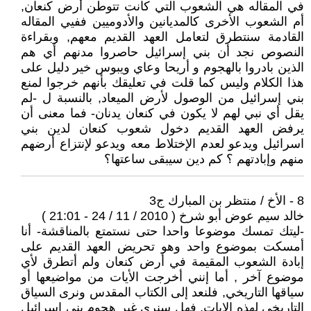
في المقاله هي الشعوب التي كانت تتوطن أرض كنعان,
أم الشعوب الأخرى كالمديانين والأدوميين ففيي المقاله
القادمة سنتطرق لتعامل العهد القديم معهم, وبقراءة
النصوص نجد أن بني إسرائيل حاصروا مدنهم أي هم
الذين بادروا بالهجوم و أريحا وعاي ويبوس خير دليل على
هذا الكلام وليس كما قلت في تعليقك بأنهم خرجوا لمنع
بني إسرائيل من الوصول لأرض الميعاد, بالنسبة ل -لم
يقل أي نبي لهم لا يكون في كنعان يدنان- فما معنى أن
يرفض العهد القديم دخول شعوب كنعان لدين بني
اسرائيل ويدعو لعدم الإختلاط معه ويدعو لإنتزاع أرضهم
منهم وإبادتهم ؟ كم دين سيبقى ساعتها؟
8 - الأخ / منتظر بن المبارك ج3
خالد سيم عوض أبو شرخ ( 2010 / 11 / 24 - 21:01 )
-ليتك تمسك موضوعا واحدا حتى نستمتع بالمناقشة- أنا
أمسكت بموضوع واحد وهو تحريض العهد القديم على
إبادة الشعوب المقيمة في أرض كنعان ولم أتطرق لأي
موضوع آخر , أما إنني أخرجت الأيات من مواضيعها أو
سياقها التاريخي, فلنعد إلى الكتاب المقدس ونرى السياق
التاريخي لهذه الايات, فهل سنرى غير هجوم بني إسرائيل