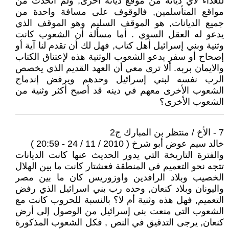
للعداء لأي ديانه من موقع ديانة أخرى, ولم أتحدث من
مواقع المتأسلمين, فالوقوف على مسافة واحدة من
جميع الديانات, هو الموقف السليم وهو الموقف الذي
يدعو له العقل السوي . أما مسألة أن الشعوب كانت
وثنية وبني إسرائيل أهل كتاب, فهل لك أن تقدم لنا آية أو
إصحاح أو سفر يدعو الشعوب الوثنية هذه لإعتناق الكتاب
والايمان بربه. ألا ترى معي أن العهد القديم الذي يخصص
الرب نفسه لبني إسرائيل وحدهم ويرفض إندماج
الشعوب الأخرى معهم في دينه قد أصبح أكثر وثنية من
الشعوب الأخرى؟
7 - الأخ / منتظر بن المبارك ج2
خالد سيم عوض أبو شرخ ( 2010 / 11 / 24 - 20:59 )
والفترة التاريخة التي يدور الحديث عنها كانت الديانات
تتجه نحو التعميم في المنطقة فعشتار كانت ما بين الهلال
الخصيب وبلاد الرافدين واوزوريس كان ما بين مصر
واليونان وبلاد كنعان, وحده رب بني اسرائيل الذي رفض
التعميم, فهل هذه وثنية أم لا؟ بالنسبة للحروب كانت مع
الشعوب التي منعت بني إسرائيل من الوصول إلى أرض
كنعان, يرجى التدقيق في النص , فكل الشعوب المذكورة