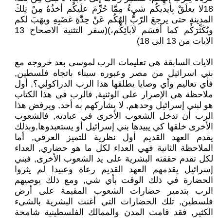
18لا يعلَقْ بِأيديكُم شيءٌ مِمَّا حُرِّمَ علَيكُم أخذُهُ مِنْ تِلكَ
المدينةِ حتى يرجعَ الرّبُّ إلهُكُم عَنْ حِدَّةِ غضَبِهِ ويهَبَ لكم
ويُكَثِّرَكُم كما أَقسَم لآبائِكُم،)(سفر التثنية الاصحاح 13
الايات من 13 الى 18)
الايات السابقة هي تعليمات الرب لموسى بعد خروجه مع
بني اسرائيل من مصر وعبوره سيناء باتجاه فلسطين,
فأي تعاليم وأي وصايا يطلقها هذا الرب الدراكولي؟, أول
ملاحظة هي الإصرار على الوثنية, فالرب في هذا الكتاب
هو لبني إسرائيل وحدهم, لا يشاركهم به أحد, ويرفض هذا
الرب أن تدخل الشعوب الأخرى في عبادته, فالشعوب
الأخرى خلقها كي يبيدها بني إسرائيل أو يستعبدوها,وبذلك
يقدم العهد القديم أول نظرية للتميز العرقي, أما
الملاحظة الثانية فهي العداء لكل ما هو حضاري, العداء
لكل تقدم حققته البشرية على يد الشعوب الأخرى, فبني
إسرائيل يقدمهم العهد القديم رعاة وعبيدا لم يثروا
الحضارة في ذلك الوقت بأي شي, ومع ذلك يوصيهم
الرب بتدمير حضارات الشعوب المقيمة على أرض
فلسطين, تلك الحضارات التي أغنت البشرية بالشيء
الكثير, فقد قامت المدن والممالك الفلسطينية شامخة