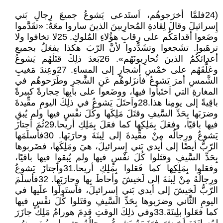
(24فلمَّا أخرَجوهُم، اَستَدعى يَشوعُ جميعَ رِجالِ بَني
إِسرائيلَ وقالَ لِقادةِ المُحارِبينَ الذينَ ساروا معَهُ: «تقَدَّموا
وضَعوا أقدامَكُم على رِقابِ هؤُلاءِ المُلوكِ. 25لا تخافوا ولا
ترهَبوا. تشَجعوا وتشَدَّدوا لأنَّ الرّبَ هكذا يفعَلُ بجميعِ
أعدائكُمُ الذينَ تُحارِبونَهُم». 26بَعدَ ذلِكَ قتَلَهُم يَشوعُ
وعَلَّقَهُم على خمْسِ أشجارٍ إلى المساءِ. 27وعِندَ مَغيبِ
الشَّمسِ أمرَ يَشوعُ فأنزَلوهُم عَنِ الشَّجرِ وطَرَحوهُم في
المغارةِ التي اَختَبأوا فيها، ووضَعوا على بابِها حِجارةً كبيرةً
باقِيةً إلى يومِنا هذا.28واَحتَلَ يَشوعُ في ذلِكَ اليومِ مقِّيدةَ
وضرَبَها بِحَدِّ السَّيفِ وقتَلَ مَلِكَها وكُلَ نفْسٍ فيها ولم يُبقِ
فيها باقيًا، وفعَلَ بِمَلِكِها كما فعَلَ بِمَلِكِ أريحا.29ثُمَ اَجتازَ
يَشوعُ ورِجالُه مِنْ مقِّيدةَ إلى لِبنَةَ وحارَبَها. 30فأسلَمَها
الرّبُّ أيضًا إلى أيدي بَني إِسرائيلَ، هيَ ومَلِكَها، فضَربوها
بِحَدِّ السَّيفِ وقتَلوا كُلَ نفْسٍ فيها ولم يُبقوا فيها باقيًا،
وفعَلوا بِمَلِكِها كما فَعَلوا بِمَلِكِ أريحا.31واَجتازَ يَشوعُ
ورِجالُهُ مِنْ لِبنَةَ إلى لَخيشَ وأحاطَ بِها وحارَبَها. 32فأسلَمَ
الرّبُّ لَخيشَ إلى أيدي بَني إِسرائيلَ، فاَستَولَوا علَيها في
اليومِ الثَّاني وضرَبوها بِحَدِّ السَّيفِ وقتَلوا كُلَ نفْسٍ فيها
كما فعَلوا بلِبنَةَ.33وفي ذلِكَ الوقتِ قدِمَ هورامُ مَلِكُ جازَرَ