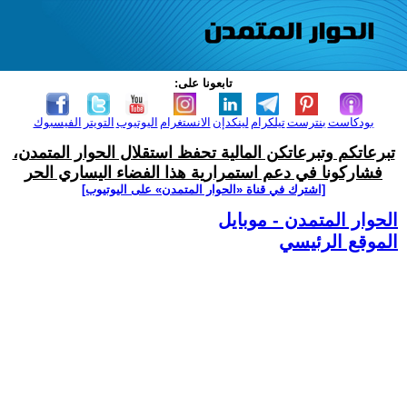
تابعونا على:
بودكاست
بنترست
تيلكرام
لينكدإن
الانستغرام
اليوتيوب
التويتر
الفيسبوك
تبرعاتكم وتبرعاتكن المالية تحفظ استقلال الحوار المتمدن،
فشاركونا في دعم استمرارية هذا الفضاء اليساري الحر
[اشترك في قناة ‫«الحوار المتمدن» على اليوتيوب]
الحوار المتمدن - موبايل
الموقع الرئيسي