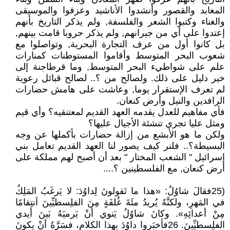
المعابد والقصور وأنشدوا الأناشيد وعزفوا والموسيقى
والغناء وكتبوا الشعر والفلسفة, ولم يذكر التاريخ بأنهم
إعتدوا على أي من جيرانهم, ولم يذكر حروبا قامت بينهم,
بل كانوا أول من عرف التجارة البحرية, وتواصلوا مع
شعوب البحر المتوسط وأقاموا المستوطنات كمنارات
علم على شواطيء البحر المتوسط, وما قرطاجنة إلى
خير دليل على ذلك. ولصالح من ؟.. لصالح قبائل رعوية
لم تعرف الإستقرار يوما, وعاشت على هامش حضارات
الرافدين والنيل وأرض كنعان.
فأي مفاهيم للعدل يقدمه العهد القديم لمعتنقيه؟ وأي قيم
ومثل عليا تجري تنشئة الأجيال عليها؟
ولكن ما هو الأبشع من إزالة حضارات بأكملها عن وجه
البسيطة؟.. فلنر كيف يصور لنا العهد القديم تعامل بني
إسرائيل " الشعب المختار " بعد أن أصبح لهم مملكة على
أرض كنعان, مع الفلسطينين ؟....
(25فقالَ شاوُلُ: «هذا ما تَقولونَ لِداوُدَ: لا يَرغَبُ المَلِكُ
في المَهرِ، ولكنَّهُ يُريدُ مئَةَ غُلفَةٍ مِنَ الفلِسطيِّينَ اَنتِقامًا
مِنْ أعدائِهِ». وكانَ شاوُلُ يَنوي أنْ يَرميَهُ بَينَ أيدي
الفلِسطيِّينَ. 26فأخبَروا داوُدَ بِهذا الكلامِ، فسَرَّهُ أنْ يكونَ