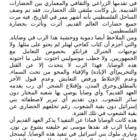
في تقدمها الزراعي والثقافي والمعماري بين الحضارات
القديمة, بل وكانت ملتقى تلك الحضارت, فقد تم وصف
الساحل الفلسطيني بأنه أشهر ممر في التاريخ, فيه مرت
جميع حضارات العالم القديم, أثرت وتأثرت بحضارة
الفلسطينين.
ومن الملاحظ أيضا دموية ووحشية هذا الرب في وصاياه,
والتي أجزم أن كتاب كفاحي لهتلر لم يحتو على مثلها, ولا
توجيهات الجنرال فرانكو بخصوص التعامل مع
الجمهوريين, ولا خطب موسوليني احتوت على ما احتوته
هذه الوصايا, فهذا الرب لا يتحدث إلا عن القتل
والتحريم(أي الإبادة) والإفناء والمحو من تحت السماء,
وعدم الإختلاط ورفض التعايش وعدم قبول الآخر
بالمطلق,وحرق المدن, وإقتلاع الشجر, أي رب يقدمه
العهد القديم؟ وأي وصايا يوصي بها شعبه المختار دون
سائر الشعوب, دون تقديم أي تبرير لاصطفائه بني
إسرائيل دون بقية الشعوب, رغم تخلفهم الحضاري عن
بقية الشعوب في تلك الفترة.
هذه كانت الوصايا فماذا عن التنفيذ؟ يذكر العهد القديم أن
وصايا الرب قد نفذها موسى ثم خليفته يشوع بن نون,
وتبارى ملوك بني اسرائيل في تنفيذ هذه الوصايا, ليسجل