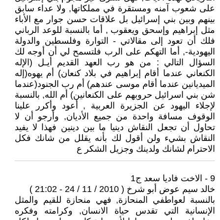
على شعوب آمنه ومستقرة في مملكاتها, ولا عداء سابق
بينهم وبين بني إسرائيل بل علاقات حسن جوار مع الأباء
مثل إبراهيم وإسحق ويعقوب , أما بالنسبة للوعد الرباني
فلك أن تعود إلى مقالاتي - التوارة وفلسطين والدولة
اليهودية-, أما التهكم على الرب فلتسمح لي أن أوجه لك
السؤال التالي : من هو رب العهد القديم أيـل (الإله
الكنعاني عندما أقام إبراهيم في بلاد كنعان) أم يهوه(إله
الميديانين عندما أقام موسى عندهم) أم رب الجنود(عندما
شن بني اسرائيل حروبهم على الكنعانين) أم الله, بالنسبة
لإجلاء اليهود عن الجزيرة العربية , أعود وأكرر علينا
الوقوف مسافة واحدة من جميع الأديان, وأرجو أن لا
تحاول أن تجعل النقاش دينيا ما بين دينين فهذا لا يفيد
النقاش بشيء ولن أقول لك بأنه يقلل من شانك فكل
الاحترام لشانك ولدينك وجزيل الشكر ع
9 - الاخت فاديا سعد ج1
خالد سيم عوض أبو شرخ ( 2010 / 11 / 24 - 21:02 )
بالنسبة لعواطفي المنحازة, فهي منحازة للقيم والمثل
الإنسانية التي تقدس حياة الانسان, وكرامته وفكره