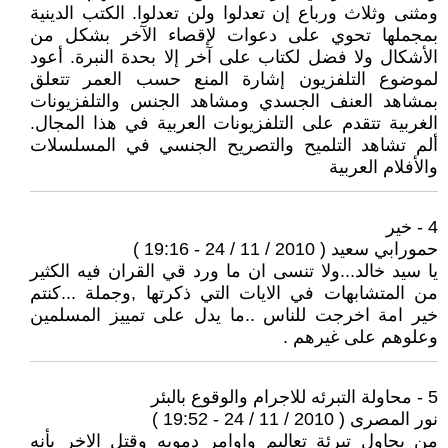
ومثنى وثلاث ورباع إن تعدلوا ولن تعدلوا. الكتب الدينية
بمجملها تحوي على دعوات لإقصاء الآخر بشكل من
الأشكال ولا فضل لكتاب على آخر إلا بحدة النبرة. أعود
لموضوع التلفزيون إشارة المنع حسب العمر تتعلق
بمشاهد العنف الجسدي ومشاهد الجنس والتلفزيونات
الغربية تتقدم على التلفزيونات العربية في هذا المجال.
ألم تشاهد التلميح والتصريح الجنسي في المسلسلات
والأفلام العربية
4 - خير
حمورابي سعيد ( 2010 / 11 / 24 - 19:16 )
يا سيد خالد...ولا تنسى ان ما ورد قي القران فيه الكثير
من المتشابهات في الايات التي ذكرتها ,وجملة ...كنتم
خير امة اخرجت للناس ..ما يدل على تمييز المسلمين
وعلوهم على غيرهم .
5 - محاولة التبرئه للاجرام والوقوع بالبئر
نور المصرى ( 2010 / 11 / 24 - 19:52 )
من يحاول تبرئة تعاليم واوامر دمويه وقتل الاخر بأنه