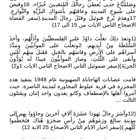
وصَلمُنَّاعَ حتـى نُعطيَ رِجالَكَ المُتعَبـينَ خُبزًا». 16وقبضَ
على شُيوخِ المدينةِ وعاقبَهُم بأشواكِ البرِّيَّةِ والنَّوارِجِ.
17وهدَمَ بُرجَ فنوئيلَ وقتَلَ رِجالَ المدينةِ.(سفر القضاة
الاصحاح الثامن الايات من 15 الى 17)
(1وبَعدَ ذلِكَ تغلَّبَ داوُدُ على الفِلسطيِّينَ وأذَلَّهُم، وأخذَ
السُّلطَةَ مِنْ أيديهِم. 2وتغلَّبَ على الموآبيِّينَ ومدَّدَ
أسراهُم على الأرضِ وقاسَهُم بالحَبلِ. فقَتلَ منهُم ثُلثَينِ
وأبقى على الثُّلثِ، وصارَ الموآبيُّونَ عبيدًا لَه يُؤدُّونَ
الجزيَةَ)(سفر صموئيل الثاني الاصحاح الثامن الايات 1و2)
قامت عصابات الهاجاناة الصهيونية عام 1948 بتنفيذ هذه
المجزرة في قرية عيلوط المجاورة لمدينة الناصرة. حيث
أمروا أهلها بالإصطفاف وكانو يعدون واحد إثنان ويقتلون
الثالث ....
(12وأسَرَ رِجالُ يَهوذا عشَرَةَ آلافٍ آخرينَ وجاؤوا بِهِم إلى
مدينةِ سالِعَ ورَمَوهُم مِنْ رأسِ صخرَةٍ هُناكَ فتَحَطَّموا
كُلُّهم.)(سفر اخبار الايام الثاني الاصحاح 25 الاية 12)