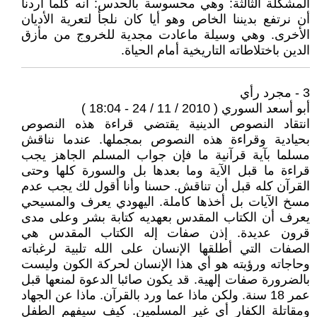
المشكلة الثالثة: وهي محسوسة بالحدس: أنه كلما أردنا
أن نرتفع بديننا الخاص وهو أيا كان نلجأ لتعرية الأديان
الأخرى. وهي وسيلة ماعادت مجدية للخروج من مأزق
الدين باختلاطاته التاريخية أمام الحياة.
3 - مجرد رأي
أبو أسعد السوري ( 2010 / 11 / 24 - 18:04 )
انتقاد النصوص الدينية يقتضي قراءة هذه النصوص
بحيادية وقراءة هذه النصوص بمجملها. عندما نناقش
مسلما بآية قرآنية ما فإن جواب المسلم الجاهز يجب
قراءة ما قبل الآية وما بعدها بل والسورة كلها وحتى
القرآن كله قبل أن تناقش. حسنا وأنا أقول لك يجب عدم
مسخ الآيات بل أخذها كاملة. اليهودي يعرف والمسيحي
يعرف أن الكتاب المقدس بعهديه كتابة بشر وعلى مدى
قرون عديدة. إذن صفات إله الكتاب المقدس هي
الصفات التي أطلقها الإنسان على الله تلبية لرغباته
وحاجاته ورؤيته هو أي هذا الإنسان لحركة الكون وليست
بالضرورة صفات إلهية. قد يكون صائبا الدعوة لمنعها قبل
عمر 18 سنة. ولكن ماذا عما ورد بالقرآن. ماذا عن الجهاد
ومقاتلة الكفار أي غير المسلمين. كيف سيفهم الطفل