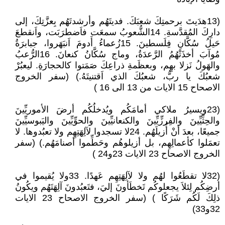
(13هدَيتَ برحمتِكَ شعبَكَ. فديتَهُم وأرشدتَهُم بِعزَّتِكَ، إلى
دارِكَ المُقدَّسةِ. 14الشُّعوبُ سمعَت فاَضطرَبَت، واَنقطعَ
حَيلُ سُكَّانِ فِلَسطينَ. 15زُعماءُ أَدومَ اَنبَهَروا، جبابرَةُ
مُوآبَ أخذَتْهُمُ الرَّعدَةُ، وماج سُكَّانُ كنعانَ. 16الرُّعبُ
والهَولُ نَزلا بهِم، وبعظَمةِ ذراعِكَ صَمَتوا كالحجارَةِ. ليعبُرْ
شعبُكَ يا ربُّ، شعبُكَ الذي اَقتنيتَهُ.) (سفر الخروج
الاصحاح 15 الايات من 13 الى 16 )
(23ويسيرُ ملاكي أمامَكُم ويُدخلُكُم أرضَ الأموريِّينَ
والحِثِّيِّينَ والفِرزِّيِّينَ والكنعانيِّينَ والحوِّيِّينَ واليَبوسيِّينَ
جميعًا، بعدَ أنْ أُزيلَهُم. 24لا تسجدوا لآلِهَتِهِم ولا تعبُدوها. لا
تعمَلوا كأعمالِهِم، بل أزيلوهُم وحَطِّموا أصنامَهُم.) (سفر
الخروج الاصحاح 23 الايات 23و24 )
(32لا تقطَعُوا لهُم ولا لآلِهَتِهِم عَهدًا. 33ولا يُقيموا في
أرضِكُم لِئلاَ يجعلوكُم تَخطَأونَ إليَ، فتَعبُدونَ آلِهَتَهُم ويكُونُ
ذلِكَ لَكُم شَرَكًا ) (سفر الخروج الاصحاح 23 الايات
32و33)