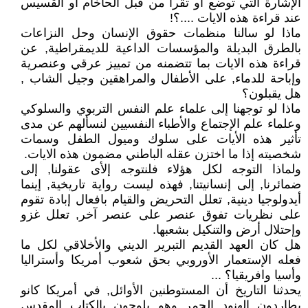
الإشارة التي توضع أو تقرأ من قبل الحاخام أو القسيس
عند قراءة هذه الايات ....؟!
ماذا لو سالنا منظمات حقوق الإنسان وحل النزاعات
بالطرق البديلة والمؤسسات الداعية للديمقراطية, عن
قراءة هذه الايات بما تتضمنه من تمييز عرقي وعنصرية
وإباحة للدماء, على الأطفال والمراهقين وجيل الشاب ,
هل يقبلون؟
ماذا لو توجهنا إلى علماء علم النفس التربوي والسلوكي
وعلماء علم الإجتماع والأطباء النفسيين لنسألهم عن مدى
تأثير هذه الأيات على سلوك وميول الطفل وسمات
شخصيته إذا ما اختزن عقله الباطني مضمون هذه الايات.
ولماذا التوجه لكل هؤلاء فلنتوجه إلأى عقولنا, إلى
ضمائرنا, إلى إنسانيتنا, فهذه ليست رواية تاريخية, إينما
أيدولوجيا دينية, تعلل التحريض والقيام بافعال إبادة تقوم
على نظريات تفوق عنصر على عنصر آخر, تعلل غزو
وإحتلال أرض والتنكيل بشعبها.
هل كان العهد القديم التبرير الديني والأخلاقي لكل ما
فعله الإستعمار الأوروبي بحق شعوب أمريكا وأستراليا
وأسيا وافريقيا؟ ...
يحدثنا التاريخ أن المستوطنين الأوائل, في أمريكا كانو
يطاردون الهنود الحمر وهو يلوحون بالكتاب المقدس