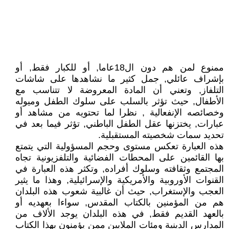
ممنوع لمن هم دون ال18عاما, أو للكبار فقط, أو
بإشراف عائلي, جمل كثير ما نشاهدها على شاشات
التلفاز, وتعني أن المادة المعروضة لا تتناسب مع
الأطفال, حيث تؤثر بالسلب على سلوك الطفل وميوله
وخصائصه الإنفعالية , نظرا لما تحتويه من مشاهد أو
عبارات, يختزنها عقل الطفل الباطني, تؤثر فيما بعد في
تحديد سمات شخصيته المستقبلية.
هذه العبارة تعكس مستوى وحجم المسؤولية التي يتمتع
بها القائمين على المحطات الفضائية والتلفزيونية تجاه
المجتمع وثقافته وسلوك أفراده, وتكثر هذه العبارة في
القنوات الأوروبية والأمريكية والإسرائيلية, وهذا ما يثير
العجب والإستغراب, حيث أن غالبية شعوب هذه البلدان
هم من المؤمنين بالكتاب المقدس, سواءا بعهديه أو
بالعهد القديم فقط, في هذه البلدان يوجد الألاف من
المدارس الدينية ومئات الملايين ممن يؤمنون بهذا الكتاب