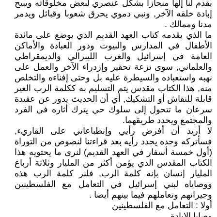
يقدم لنا إلها منحازا بشكل عنصري لبعض مخلوقاته ويبيح
إبادة خلقه الآخر, ونبي دموي يحرق شعوبا وقبائل ويدمر
مدنا وممالك .
ما الذي يقدمه كتاب العهد القديم الذي يوضع على مائدة
الأطفال في المدارس والبيوت ودور العبادة والأماكن
العامة في إسرائيل والغرب الليبرالي والديمقراطي
والعلماني, سوى نزعة تحقير وإزدراء الآخر والعمل على
نهبه واستعباده والسيطرة عليه بل وحتى إفناءه والتخلص
منه, هذا الكتاب مقدس يتم التسليم به ككلمة الرب الغير
قابلة للنقاش أو التشكيك, أي أن الحديث يدور عن عقيدة
سرعان ما تتحول إلى سلوك حي يترك أثاره في الفرد
والمجتمع ويحدد طريقهما.
لا أريد أن أفرض رأيي وإنطباعاتي على القاريء,
فسأتركه وحده يحدد رأيه بعد قراءتنا لنصوص من التوراة
(أول خمسة أسفار في العهد القديم) لنرى ما يحتويه هذا
الكتاب المقدس الذي يؤمن أكثر من المليار وثلاثة أرباع
المليار إنسان بإنه كلمة الرب, فلنر كلمة الرب هذه
ووصاياه لبني إسرائيل في التعامل مع الفلسطينين
وجيرانهم وتعاملهم فيما بينهم أيضا .
أولا : التعامل مع الفلسطينين
وصايا الإبادة