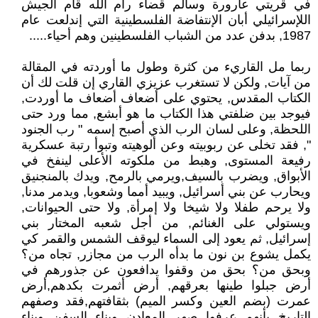
في قريتي عارورة وسالم قضاء رام الله قام الجيش
اللإسرائيلي أبان الإنتفاضة الفلسطينية التي إندلعت عام
1987, بدفن عدد من الشباب الفلسطينين وهم أحياء.....
ربما مل القاريء من كثرة وطول ما أوردته في المقالة
من آيات, ولكن لا تستغرب عزيزي القاري إن قلت لك أن
الكتاب المقدس, يحتوي على أضعاف أضعاف ما أوردت,
فيوجد بين ضلفتي هذا الكتاب ما هو أبشع, مما ورد حتى
اللحظة, وعلى لسان الرب الذي أصبح إسمه " رب الجنود
", فقد تخلى عن ربوبيته وعن ألوهيته وتبوأ رتبة عسكرية
رفيعة المستوى, وهبط من ملكوته الأعلى لينفخ في
الأبواق, ويضرب بالسيف,ويرمي بالرمح, ويدك بالمنجنيق
ويحارب عن بني أسرائيل, ويبيد أمما وشعوبا, ويدمر مدنا,
ولا يرحم طفلا ولا شيخا ولا إمرأة, ولا حتى الحيوانات,
ويستولي على الغنائم, من أجل شعبه المختار بني
إسرائيل, ثم يعود إلى السماء ليوقف الشمس والقمر كي
يكمل يشوع بن نون ما بدأه الرب من مجازر, تجاه من؟
وبحق من؟ بحق من وقفوا يدافعون عن جذورهم في
أرض جبلوا طينها بعرقهم, أرض أثمرت بكدهم,أرض
عمرت (بضم العين وكسر الميم) بثقافتهم,فقد وصفهم
التاريخ بأنهم عرفوا صهر المعادن وبناء السفن وبناء