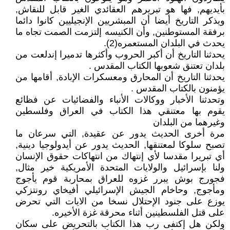
بأيديهم, فها هو تبريرهم العقائدي الغير قابل للنقاش,
ويذكر التاريخ أيضا أن المبشريين الإنجيليين كانوا دائما
برفقة المستوطنين, وأن الكنيسه إلتزمت الصمت تجاه ما
يحدث في البلدان المستعمره(2).
يحدثنا التاريخ أن أكبر الحروب وأكثرها تدميرا إندلعت من
بلدان تعتنق شعوبها الكتاب المقدس .
يحدثنا التاريخ أن المحارق ومعسكرات الإبادة, أقامها من
يؤمنون بالكتاب المقدس .
وتحدثنا الأخبار ووكالات الأنباء والفضائيات عن فظائع
يقوم بها معتنقي هذا الكتاب في العراق وفلسطين
وغيرهما من البلدان
مرة أخرى الحديث يدور عن عقيدة, التي سرعان ما
تصبح سلوكا لمعتنقها, الحديث يدور عن أيدولوجيا دينية,
أي تبريرا مقدسا لأي إنتهاك من انتهاكات حقوق الإنسان
ولنا بإسرائيل والولايات المتحدة الأمريكية خير مثال,
فجورج بوش يبرر غزوه للعراق بمحاربة قوم يأجوج
ومأجوج, وحاخام الجيش الإسرائيلي أفيخاي رونتزكي
يوزع على جنود الإحتلال نسخا من الايات التي تحرض
على قتل الفلسطينين أثناء محرقة غزة الأخيره.
ولكن هل إكتفى رب هذا الكتاب بالتحريض على سكان