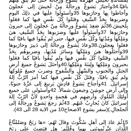
لِمُسانَدَةِ لَخيشَ فهَزَمَهُ يَشوعُ ورِجالُهُ حتى لم يُبقِ مِنهُم
باقيًا.34واَجتازَ يَشوعُ ورِجالُهُ مِنْ لَخيشَ إلى عجلونَ
وأحاطوا بِها وحارَبوها 35واَستَولَوا علَيها في ذلِكَ اليومِ
وضربوها بِحَدِّ السَّيفِ وقتَلوا كُلَ نفْسٍ فيها كما فعَلوا
بِلَخيشَ.36ثُمَ صَعِدَ يَشوعُ ورِجالُهُ مِنْ عجلونَ إلى حبرونَ
وحارَبوها 37واَستَولَوا علَيها وضرَبوها بِحَدِّ السَّيفِ هيَ
ومَلِكَها ومُدُنَها وكُلَ نفْسٍ فيها، حتى لم يُبقُوا فيها باقيًا كما
فعَلوا بعجلونَ.38وعادَ يَشوعُ ورِجالُهُ إلى دَبيرَ وحارَبوها
39واَحتَلُّوها هيَ ومَلِكَها وسائرَ مُدُنِها، وضربوهُم بِحَدِّ
السَّيفِ وقتَلوا كُلَ نفْسٍ فيها ولم يُبقُوا باقيًا كما فعَلوا
بحبرونَ ومَلِكِها ولِبنَةَ ومَلِكِها.40واَحتَلَ يَشوعُ جميعَ أرضِ
الجبَلِ والجنوبِ والسَّهلِ والسُّفوحِ وضربَ جميعَ مُلوكِها
ولم يُبقِ باقيًا، وقتَلَ كُلَ نفْسٍ فيها كما أمرَ الرّبُّ إلهُ
إِسرائيلَ. 41واَجتاحَ يَشوعُ قادِشَ بَرنيعَ إلى غزَّةَ جنوبًا،
وإلى أرضِ جوشِنَ وجبعونَ شمالاً. 42واَستَولى على جميعِ
أولئِكَ المُلوكِ وأرضِهِم في هَجمةٍ واحدةٍ لأنَّ الرّبَّ إلهَ
إِسرائيلَ كانَ يُحارِبُ عَنهُم. 43ثُمَ رجعَ يَشوعُ ورِجالُهُ إلى
الجلجالِ.)(سفر يشوع الاصحاح10 من الاية 28 الى 43).
15ثُمَ عادَ إلى أهلِ سُكُّوتَ وقالَ لهُم: «ها زبَحُ وصَلمُنَّاعُ
اللَّذانِ عيَّرتُمونَني بِهِما وقُلتُم: هل قبَضتَ على زبَحَ