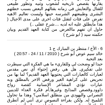
يقارنها بقصص تاريخيه لشعوب وثنيه وتطور طبيعى
للقتال والتعايش فى زمانه بقتالهم البعض بسبب خطئهم
البشرى وطبيعتهم الشرسه حينها وليست تعاليم الاهيه
تفرض على فئات لتقتل فئات اخرى على مدى الاجيال (
هذا مايطلق عليه انه لديه ....شرخ عقلى ..)
حاول ان تفهم ماالغرض من كتابة العهد القديم وبيان
حكمته سيد ( ابو شرخ )
6 - الأخ / منتظر بن المبارك ج 1
خالد سيم عوض أبو شرخ ( 2010 / 11 / 24 - 20:57 )
بعد التحية
حبذا لو وضحت لي وللقاريء ما هي الفكرة التي سيطرت
على تفكيري, هل هي رفض إحتواء أي نص مقدس
لعبارات كالعبارات التي يحتويها العهد القديم؟ لما بها من
تحريض على كراهية الغير ورفض الاخر بالمطلق وبه
عبارات تؤذي المشاعر الإنسانية كقصة زواج
داوود,وقصص المذابح وغيرها,أم فكرة العداء للدينين
النصراني واليهودي من منطلق اسلامي؟ وهذا ما تحاول
التلميح له, ولكن بقراءة النصوص ترى أنني لم أتطرق