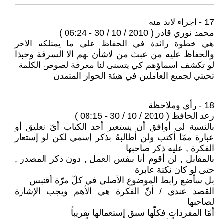
17 - اجراء لابد منه
محمد نوري قادر ( 2010 / 10 / 30 - 06:24 )
هي خطوة رائدة في الحفاظ على ما يمتلكه الاخر
والحفاظ عليه من عبث من لاشأن لهم الا السرقة وحبذا
لو تكشف اسماؤهم كي يتسنى لنا معرفة لصوص الكلمة
تحيتي لجميع العاملين في هيئة الحوار المتمدن
18 - رأي وملاحظة
رعد الحافظ ( 2010 / 10 / 30 - 08:15 )
بالنسبة لي أوافق أن يستعير أحد الكتاب أيّ تعليق أو
عبارة ممّا أكتب ولن أطالبهُ بذكر إسمي لكن لو إستعار
الفكرة , عليه ذكر صاحبها
بالمقابل , لن أقوم أنا بنفس العمل , دون ذكر المصدر ,
حتى لو كان نكتة عابرة
بل سأضع رابط الموضوع الأصلي في كلّ مرّة أقتبس
القصد عندي / أنّ الفكرة هي الأهم ويجب الإشارة
لصاحبها
أمّا المفردات فكلّها سبق إستعمالها تقريباً