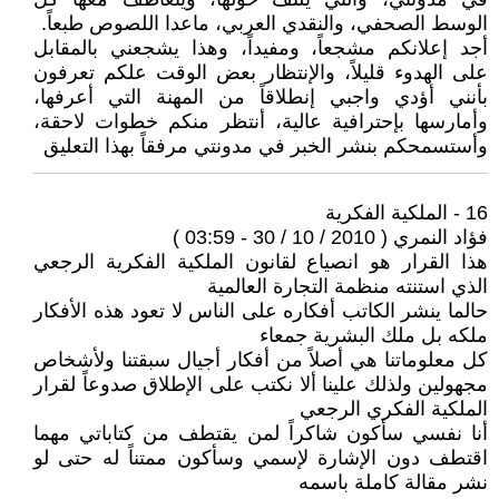
الوسط الصحفي، والنقدي العربي، ماعدا اللصوص طبعاً.
أجد إعلانكم مشجعاً، ومفيداً، وهذا يشجعني بالمقابل
على الهدوء قليلاً، والإنتظار بعض الوقت علكم تعرفون
بأنني أؤدي واجبي إنطلاقاً من المهنة التي أعرفها،
وأمارسها بإحترافية عالية، أنتظر منكم خطوات لاحقة،
وأستسمحكم بنشر الخبر في مدونتي مرفقاً بهذا التعليق
16 - الملكية الفكرية
فؤاد النمري ( 2010 / 10 / 30 - 03:59 )
هذا القرار هو انصياع لقانون الملكية الفكرية الرجعي
الذي استنته منظمة التجارة العالمية
حالما ينشر الكاتب أفكاره على الناس لا تعود هذه الأفكار
ملكه بل ملك البشرية جمعاء
كل معلوماتنا هي أصلاً من أفكار أجيال سبقتنا ولأشخاص
مجهولين ولذلك علينا ألا نكتب على الإطلاق صدوعاً لقرار
الملكية الفكري الرجعي
أنا نفسي سأكون شاكراً لمن يقتطف من كتاباتي مهما
اقتطف دون الإشارة لإسمي وسأكون ممتناً له حتى لو
نشر مقالة كاملة باسمه