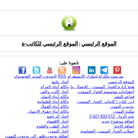
الموقع الرئيسي
الموقع الرئيسي للكاتب-ة
|
تابعونا على:
بنترست
تيلكرام
لينكدإن
الانستغرام
RSS
اليوتيوب
التويتر
الفيسبوك
الموقع الرئيسي
أخبار عامة
هيئة ادارة الحوار المتمدن - للإتصال بنا
وكالة أنباء المرأة
إحصائيات مؤسسة الحوار المتمدن
اخبار الأدب والفن
قواعد النشر
وكالة أنباء اليسار
ابرز كتاب / كاتبات الحوار المتمدن
وكالة أنباء العلمانية
يوتيوب التمدن
وكالة أنباء العمال
مكتبة التمدن
وكالة أنباء حقوق الإنسان
عدد الزوار: 3,427,833,572
اخبار الرياضة
اضافة موضوع جديد
اخبار الاقتصاد
اضافة الاخبار
اخبار الطب والعلوم
حملات الحوار المتمدن التضامنية
اخبار التمدن
إضافة يوتيوب-فلم إلى يوتيوب التمدن