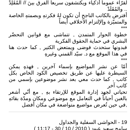
لقرّاء عموماً أذكياء ويكتشفون سريعاً الفرق بينَ // المُقَلِدْ
.. والمُقَلَدْ
أفترض بالكاتب الناجح أن تكون لهُ فكرتهِ وبصمتهِ الخاصة
والمتميّزة وإلإلتزام الأخلاقي أيضاً
***
خطوة الحوار المتمدن , تتماشى مع قوانين التحضّر
البشري في حماية الحقوق الفكرية
فبدونها ستحدث فوضى ويمتعض الكثير , كما حدث هنا
في هذا الموقع مع د. سيّد القمني وغيرهِ
***
أمّا عن نشر المواضيع بإسماء آخرين , فهذهِ يمكن
السيطرة عليها عن طريق تخصيص الكود الخاص بكل
كاتب , كما حدث معي بعد نشر موضوعين بإسمي من
كاتب آخر
تحياتي لجهد إدارة الموقع للإرتقاء بهِ , مع أنّي أشعر
بالغبن أحياناً في التعامل مع موضوعي ومكان ومدّة بقائهِ
,في حين تُعرض مواضيع متواضعة في مكان أفضل
19 - الحواشى السفلية والجداول
سامح سعيد عبود ( 2010 / 10 / 30 - 11:17 )