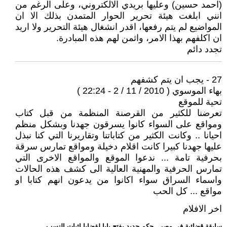
(احمد حسين) وعليها بريدي الالكتروني، وعلى الرغم من
انني ابلغت هيئة تحرير الحوار المتمدن بذلك الا ان
المواضيع لم يتم رفعها، اقدر انشغال هيئة التحرير ولا اريد
ان اكلفهم بهذا الامر، واثمن لهم هذه المبادرة.
تجدد دائم
27 - يجب ان يتم كشفهم
بهاء الموسوي ( 2010 / 11 / 2 - 22:24 )
تحية للموقع
تعرضنا للكثير من القرصنة المنظمة من قبل كتاب
ومواقع على السواء كانوا يسرقون جهدنا وبشكل منظم
احيانا .. وكانت الكثير من كتاباتنا وتقاريرنا التي كنا نبذل
عليها جهدنا كبيرا كانت اقلام دخيلة ومواقع تمارس سرقة
بحرفية تامة ... ندعوا الموقع والمواقع الاخرى التي
تمارس الحرفية والمهنية العالية الى كشف هذه الحالات
واسماء السراق سواء اكانوا من يدعون انهم كتابا او
مواقع ... كل الحب
اخر الافلام
.. سابقة قضائية في مصر.. حكم جديد يفتح بابا لقضايا إثبات النسب