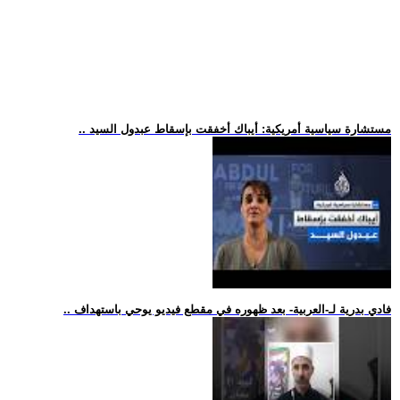
.. مستشارة سياسية أمريكية: أيباك أخفقت بإسقاط عبدول السيد
.. فادي بدرية لـ-العربية- بعد ظهوره في مقطع فيديو يوحي باستهداف