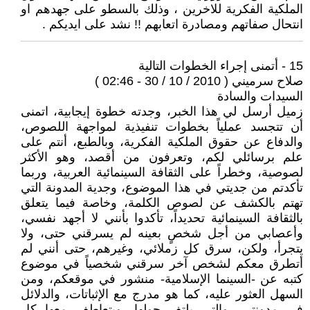
الملكية الفكرية للاخرين ، وذلك بالسطو على جهدهم او
انتحال صفاتهم ومصادرة اتعابهم !! نشد على ايديكم .
15 - أتمنى إجراء الخطوات التالية
صلاح سرميني ( 2010 / 10 / 30 - 02:46 )
السيدات والسادة
زميل أرسل لي هذا الخبر، وجدته خطوة إيجابية، اتمنى
أن تتجسد عملياً بخطوات تنفيذية لمواجهة اللصوص،
والدفاع عن حقوق الملكية الفكرية، وبالطبع، أنتم على
علم برسائلي لكم، وتعرفون من أقصد، وهو الأكثر
لصوصية، وخطراً على الثقافة السينمائية العربية، وربما
تأكدتم من جديتي في هذا الموضوع، وجدية المدونة التي
تهتم بالكشف عن لصوص الكلمة، وخاصة فيما يتعلق
بالثقافة السينمائية تحديداً، تأكدوا بأنني لا أجهد نفسي،
وأعصابي من أجل شخصٍ بعينه لم يسرقني حتى، ولا
يتجرأ، ولكن، سرق كل زملائي، وغيرهم، حتى أنني لم
أتطرق معكم لشخص آخر سرقني شخصياً في موضوع
كتبه عن -السينما الإسلامية- منشور في موقعكم، ومن
السهل العثور عليه، كما هو مدرج مع الإثباتات، والدلائل
في مدونتي، والتي يلتف حولها، ويتعاطف معها كل