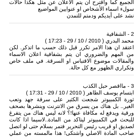
الجميع كما واقترح ان يتم الأعلان عن مثل هكذا حالات
سولء اسماء الأشخاص او عنوايين المواضيع
نشد على أيديكم ودمتم للتمدن
2 - الشفافية
محمد البدري ( 2010 / 10 / 29 - 17:23 )
اعتقد ان هذا الامر تكرر قبل ذلك حسب ما اتذكر. لكن
من المهم والضروري ان يتم بشفافية اعلان الاسماء
والمقالات موضوع الاقتباس او السرقة. في ملف خاص
وتكراري الظهور مع كل حالة.
3 - مااقصر حبل الكذب
ابتسام يوسف الطاهر ( 2010 / 10 / 29 - 17:31 )
ثورة الكمبيوتر شجعت الكثير على سرقة جهد وتعب
الغير.. بل هناك من يسرق من الانترنت وينشرها بصحف
ورقية ويدفع له مكافاة عنها!؟ لانه ليس هناك من يتفرغ
للبحث في الكمبيوتر ليتاكد من المادة..لاسيما اذا كانت
لصديق او قريب رئيس التحرير فتمر بسلام حتى لو اتصل
صاحب المادة الاصلي واشتكى! هذا مالمسته من عملي