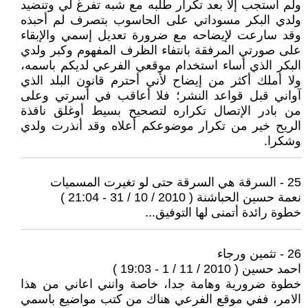
ولم أستجب إلا بعد تكرار طلبه مع شبه تفرغ لي وتنضيد
ولدي البكر مسوداتي على الحاسوب بتصرف لم أحبذه
وقد سارعت لإيضاحه مع ضرورة تعديل إسمي والإبقاء
على صورتي المرفقة بانتفاء الظرف المفهوم وكبر ولدي
البكر الذي أساء استخدام موقعي الفرعي لديكم باسمه،
ولا أملك أكثر من إيضاح لأني أحترم قانون البلد الذي
آواني قبل قواعد النشر؛ فلا أعاقب في أسرتي وعلى
من بادر الإتصال تكراره لتصحيح بسيط أوغلق نافذة
الريح خير من تكرار موضوعكم أعلاه وقد أنذرت ولدي
وشكرا.
25 - السرقة هي السرقة حتى لو تغيرت المسميات
نعمة حسين الحباشنة ( 2010 / 10 / 31 - 21:04 )
خطوة رائدة أتمنى لها التوفيق...
26 - تثمين ورجاء
احمد حسين ( 2010 / 11 / 1 - 19:03 )
خطوة ضرورية وهامة جدا، خاصة وانني اعاني من هذا
الامر، ففي موقع الفرعي هناك من كتب مواضيع باسمي