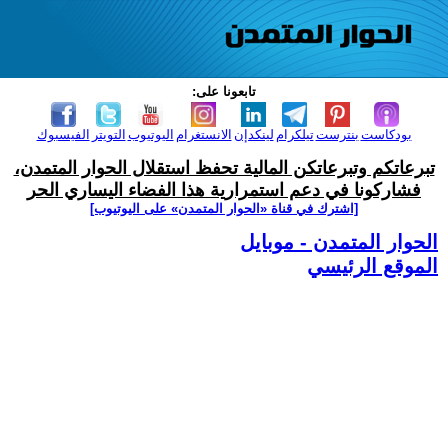
تابعونا على:
بودكاست
بنترست
تيلكرام
لينكدإن
الانستغرام
اليوتيوب
التويتر
الفيسبوك
تبرعاتكم وتبرعاتكن المالية تحفظ استقلال الحوار المتمدن،
فشاركونا في دعم استمرارية هذا الفضاء اليساري الحر
[اشترك في قناة ‫«الحوار المتمدن» على اليوتيوب]
الحوار المتمدن - موبايل
الموقع الرئيسي