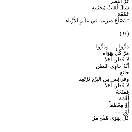
غُرَّ النَّظَر
سَالَ لُعَابُ مُخَيَّلتِهِ
غَمْغَمَ :
" تَصْلُحُ صَرْعَة في عالَمِ الأَزْياء "
( 9 )
مَرُّوا ..... ومَرُّوا
مَرَّ كُلٌّ بهَوَاه
لا فَطِنَ أَحَدٌ
أَنَّهُ خاوِي البَطْن
جائِع
وفَرائِص مِن البَرْدِ تَرْتَعِد
لا فَطِنَ أَحَدٌ
فمَنَحَهُ
لُقْمَة
أَوْ مِعْطَفاً
أَوْ ......
كُلٌّ بِهَوَى هَمِّهِ مَرّ
.