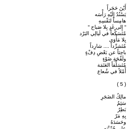
أَيْنَ حَجَراً
يَسْنُدُ إِلَيْهِ رَأْسَه
هامِساً لنَفْسِهِ
" إِلى غَدٍ بِلا صَباح "
مُتَسَكِّعاً في لَيالِي البَرْد
بِلا مَأْوَى
مُتَشرِّداً .... شارِداً
باحِثاً عن بَعْضِ دِفْءٍ
ولَفْحَةِ ضَوْءٍ
مُتَسَلِّقاً العَتَمَة
أَمْلاً في شُعاع
( 5 )
مالِكُ الضَجَرِ
سَئِمٌ
بَطِرٌ
بِهِ مَرّ
وحَسَدَهُ
على حُرِّيَّتِهِ