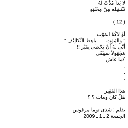
لا يَداً مُدَّتْ لَهُ
تَنْتَشِله مِنْ مِحْنَتِهِ
( 12 )
لَوْ لاكَهُ المَوْت
" والمَوْت ..... باهِظ التَّكالِيْف "
أَنَّى لَهُ أَنْ يَحْظَى بِقَبْر !!
مَجْهُولاً سيَبْقَى
كما عاش
.
.
.
.
هذا الفَقِير
هَلْ كانَ ومات ؟ ؟
بقلم : شذى توما مرقوس
الجمعة 2 ـ 1 ـ 2009