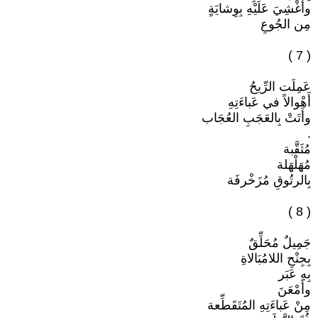
وأُغْشِيَ عَلَيْهِ بِوِشايَةٍ
مِن الجُوعِ
( 7 )
عَمِلَت الرِّيحُ
أَهْوالاً في عَباءَتِهِ
وأَتَتْ بِالعَجَبِ العُجَاب
.
مُثَقَّبة
مُهَلْهَلة
بِالرتُوقِ مُزَخْرفَة
( 8 )
جَمِيلٌ مُحَلِّقٌ
بِجِنْحِ اللامُبَالاةِ
بِهِ عَبَر
وأَمْعَنَ
مِنْ عَباءَتِهِ المُتَقَطِّعة