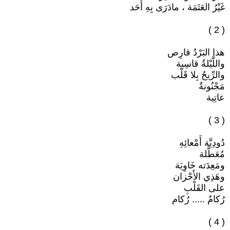
غَيْرُ العَتَمَة ، مادَرَى بِهِ أَحَد
( 2 )
هذا البَرْدُ قارِص
واللَّيْلةُ قاسِية
والرِّيحُ بِلا قَلْب
مَجْنُونةٌ
عاتِية
( 3 )
دُودِيَّة أَمْعائِهِ
مُعَطَّلة
ومَعِدَته خَاوِيَة
وهَذِي الأَحْزان
على القَلْبِ
رُكامٌ ..... رُكام
( 4 )