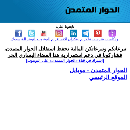
تابعونا على:
بودكاست
بنترست
تيلكرام
لينكدإن
الانستغرام
اليوتيوب
التويتر
الفيسبوك
تبرعاتكم وتبرعاتكن المالية تحفظ استقلال الحوار المتمدن،
فشاركونا في دعم استمرارية هذا الفضاء اليساري الحر
[اشترك في قناة ‫«الحوار المتمدن» على اليوتيوب]
الحوار المتمدن - موبايل
الموقع الرئيسي