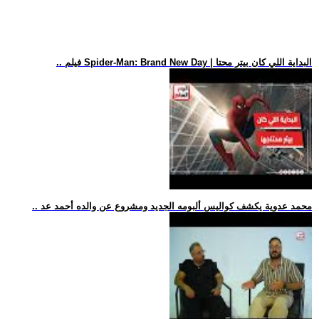
.. فيلم Spider-Man: Brand New Day | البداية اللي كان بيتر محتا
.. محمد عدوية يكشف كواليس ألبومه الجديد ومشروع عن والده أحمد عد