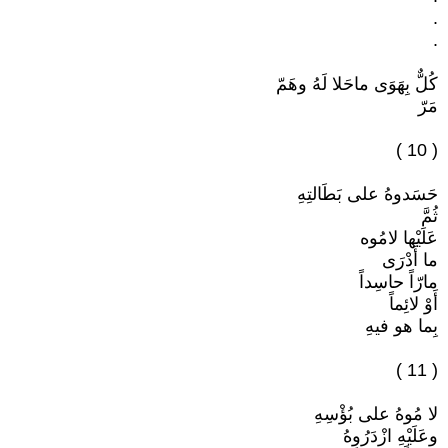
.
.
كُلٌّ بِهَوَى ماحَلا لَهُ وهَمّ
مَرّ
( 10 )
حَسَدوهُ على بَطَالتِهِ
ثُمَّ
عَلَيْها لامُوه
ما أَدْرَى
مارّاً حاسِداً
أَوْ لائِماً
بِما هو فيهِ
( 11 )
لا مُوهُ على بُؤْسِهِ
وعَلَيْهِ ازْدَرُوهُ