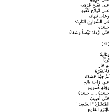
على تَفَلُّحِ قَدَمَيهِ
على اثْتِلاجِ كَفَّيهِ
وعلى تَيَهانِهِ
في الشَّوارِعِ البَارِدَة
حَسَدَه
حَتَّى ازْدادَ بُؤْساً وشَقاءً
( 6 )
وتَاليةً
ثَرِيَّاً
بِهِ جَاز
فاحْتَقَرَهُ
ثُمَّ حِيْناً حَسَدَهُ
على رَاحَةِ بَالِهِ
وقِلَّةِ هُمومِهِ
حَسَدَهُ ..... حَسَدَهُ
حَتَّى أُصِيبَ
المُتَشَرِّدُ " السَّعِيد "
بِالبَرْدِ القَامِعِ