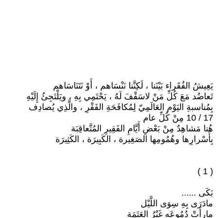
يَعِيشُ الفُقَراء بَيْنَنا ، لَكِنَّنا نَنْسَاهم ، أَوْ نَتَنَاسَاهم
تَعاضُد مَعَ كُلِّ مَنْ لاسَقْفَ لَهُ ، يَحْتَمِي بِهِ ، ويَلْتَجِئُ إِلَيْهِ
بِمُناسبةِ اليَوْم العَالَمِيّ لِمُكافَحَةِ الفَقْرِ ، والَّذِي يُصادِف
17 / 10 مِنْ كُلِّ عام
هُنا مَشاهِدٌ مِنْ بَعْضِ أَيَّامِ الفَقِيرِ المُتَّعاقِبَة
بِأَسْرارِها وهُمُومِها الصَغِيرة ، الكَبِيرَة ، الكَثِيرَة
( 1 )
بَكَى ......
مادَرَى بِهِ سِوَى اللَّيْل
مارأَتْ دُمُوعَه غَيْرُ العَتَمَة