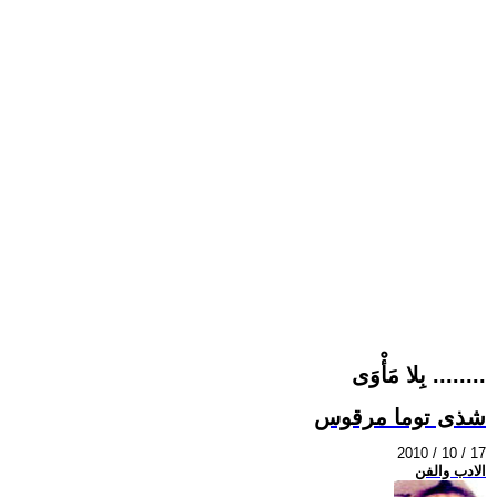
بِلا مَأْوَى ........
شذى توما مرقوس
2010 / 10 / 17
الادب والفن