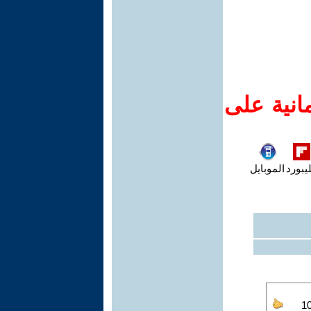
انية على
يبورد
الموبايل