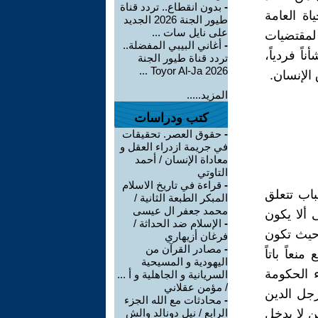
-
بدون انقطاع.. تردد قناة
اة العامة
طيور الجنة 2026 الجديد
على نايل سات ...
ً لمقتضيات
-
أغاني البيبي المفضلة..
ً فردياً،
تردد قناة طيور الجنة
2026 Toyor Al-Ja ...
الإنسان.
المزيد.....
كتب ودراسات
-
حقوق العصر. تحقيقات
في جريمة ازدراء العقل و
معاداة الإنسان / أحمد
التاوتي
-
قراءة في تاريخ الاسلام
باب تتعلق
المبكر الطبعة الثانية /
محمد جعفر ال عيسى
 ألا يكون
-
الإسلام ضد الحداثة /
حيث تكون
فرغان أزيهاري
-
مصادر القرآن من
عاً باتاً
اليهودية و المسيحية
ء الحكومة
السريانية و الجاهلية و أ ...
/ مؤمن عقلاني
جل الدين
-
محادثات مع الله الجزء
كن لا يدخل
الرابع / نيل دونالد والش