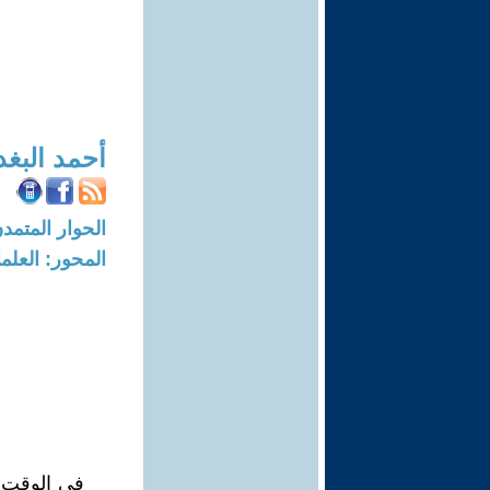
أحمد البغد
الحوار المتمدن-العدد: 3088 - 0
المحور: العلما
في الوقت ا