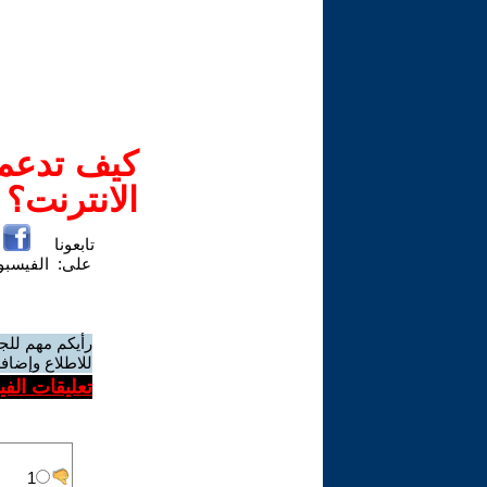
كيف تدعم-
الانترنت؟
تابعونا
على:
الفيسب
رأيكم مهم للج
للاطلاع وإضافة
تعليقات الف