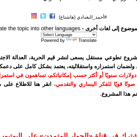
#أحمد_البغدادي (هاشتاغ)
موضوع إلى لغات أخرى -
ate the topic into other languages
Powered by
Translate
شروع تطوعي مستقل يسعى لنشر قيم الحرية، العدالة الاجتم
. ولضمان استمراره واستقلاليته، يعتمد بشكل كامل على دعمك
دعمكم بمبلغ 10 دولارات سنويًا أو أكثر حسب إمكانياتكم، تساهمون في استم
وتًا قويًا للفكر اليساري والتقدمي
،
انقر هنا للاطلاع على 
م هذا المشروع
.
شترك في قناة «الحوار المتمدن» على اليوتيوب