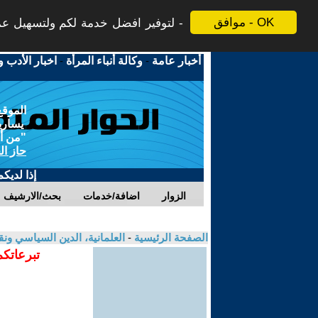
موافق - OK
لتوفير افضل خدمة لكم ولتسهيل عملي
أخبار عامة
-
وكالة أنباء المرأة
-
اخبار الأدب و
الموقع
يسارية
"من أج
حاز ال
إذا لديك
الزوار
اضافة/خدمات
بحث/الارشيف
الصفحة الرئيسية
-
العلمانية، الدين السياسي ونق
تبرعاتكم