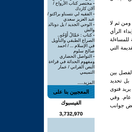
-
مختصر كتاب الأرواح /
آلان كاردك
-
الفقيه لي نتسناو براكتو /
عبد العزيز سعدي
ومن ثم لا
-
الوحي الجديد / يل دونالد
والش
داء الرأي
-
كتاب : حَمَّالُ أَوْجُهٍ..
 للمساءلة
الصراع الطبقي والتأويل
في الإسلام ... / احمد
ديمة التي
صالح سلوم
-
التواصل الحضاري
ومفهوم الحداثة في قراءة
النص القراني / عمار
الفصل بين
التميمي
 بل تحديد
المزيد.....
يريد فتوى
المعجبين بنا على
عام. وفي
الفيسبوك
بعض جوانب
3,732,970