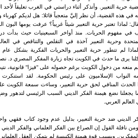
ة حرية التعبير. وأتذكر أثناء دراستي في الغرب تعليقاً لأحد ا
في هذه القضية، أن نظر إليَّ متعجباً قائلا: هل لديكم كهرباء 
ال: لماذا تعتبر حرية التعبير شيئاً غريباً؟ عرفت يومها البون ال
ب في مفهوم الحريات. منذ أواخر السبعينيات حيث بدأت د
لمتحدة وحرية التعبير آخذة في التقلص والتناقص في العال
ماذا لم تتطور حرية التعبير والحريات الفكرية بشكل عام 
لنا يرى ما حدث في الكويت تجاه زيارة المفكر المصري د. نصر
م منعه من دخول الكويت برغم حصوله على "فيزا" قانونية، نت
ه النواب الإسلاميون على رئيس الحكومة. لقد استنكرت 
ا الحدث المنافي لحق حرية التعبير، وساءت سمعة الكويت ع
ما يجعلنا نضع هيمنة الفكر الديني السبب الرئيسي لتدهور وض
العالم العربي.
 الديني ضد حرية التعبير، بدليل عدم وجود كتاب فقهي واح
من نافلة القول إن الصراع بين الفكر العلماني والفكر الديني 
لمفكرين. وبسبب قوة هيمنة الكنيسة لم يتمكن العقل العلماني 