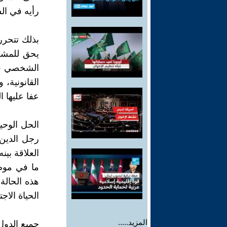
رأيه في الش
بذلك تتحرر
يحق للمشرع
الشخصي في 
القانونية،
عفا عليها ا
الحل الوحي
رجل الدين 
العلاقة بي
ما في موض
هذه الحالة
الحياة الاجت
المزيد.....
جميع الدول 