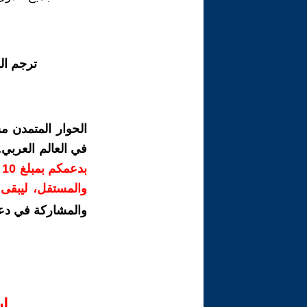
ترجم ال
الحوار المتمدن م
في العالم العربي
ب
والمستقل، ليبقى ص
والمشاركة في دع
ا‫