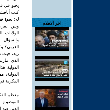
يحبو في قضي
كنت أناقشه 
له: نعم! فق
اخر الافلام
وبين الغر
الولايات ا
والسؤال: ل
العربي؟ وك
زيد، حيث ت
الذي مارس
الدولية هذ
الدولية، م
الفكرية في 
معظم الفكر
الموضوع. و
الدين ضد ا