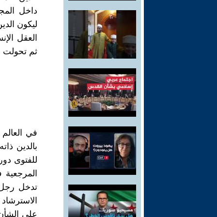
داخل المجت
ليكون الدين
العقل الإن
ثم تحولت م
في العالم 
بالدين ذات
للفتوى دور
المرجعية في
تدخل رجل ا
الاسترشاد
على الشأن ا