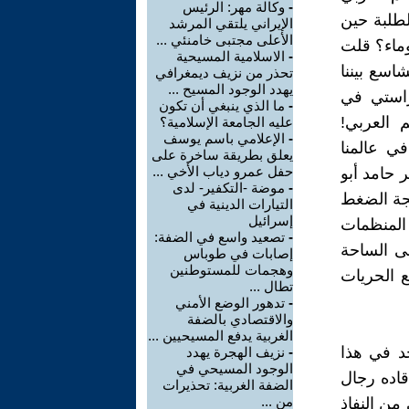
-
وكالة مهر: الرئيس
لطلبة حين
الإيراني يلتقي المرشد
الأعلى مجتبى خامنئي ...
وماء؟ قلت
-
الاسلامية المسيحية
شاسع بيننا
تحذر من نزيف ديمغرافي
يهدد الوجود المسيح ...
راستي في
-
ما الذي ينبغي أن تكون
م العربي!
عليه الجامعة الإسلامية؟
-
الإعلامي باسم يوسف
في عالمنا
يعلق بطريقة ساخرة على
حفل عمرو دياب الأخي ...
 حامد أبو
-
موضة -التكفير- لدى
يجة الضغط
التيارات الدينية في
إسرائيل
المنظمات
-
تصعيد واسع في الضفة:
لى الساحة
إصابات في طوباس
وهجمات للمستوطنين
ع الحريات
تطال ...
-
تدهور الوضع الأمني
والاقتصادي بالضفة
الغربية يدفع المسيحيين ...
د في هذا
-
نزيف الهجرة يهدد
الوجود المسيحي في
قاده رجال
الضفة الغربية: تحذيرات
من ...
من النفاذ