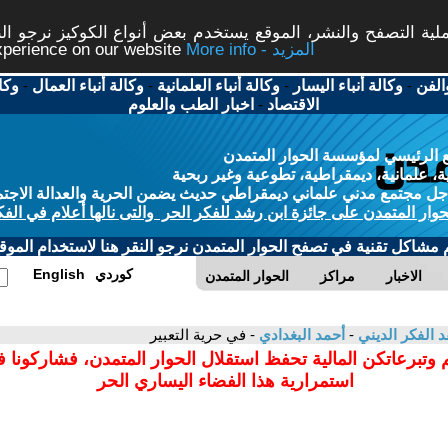
ة التصفح والنشر، الموقع يستخدم بعض أنواع الكوكيز نرجو النق
More info - المزيد
experience on our website
الفن
-
وكالة أنباء اليسار
-
وكالة أنباء العلمانية
-
وكالة أنباء العمال
-
وكا
الاقتصاد
-
اخبار الطب والعلوم
 الرئيسي لمؤسسة الحوار المتمدن
، علمانية، ديمقراطية، تطوعية وغير ربحية
ل مجتمع مدني علماني ديمقراطي حديث يضمن الحرية والعدالة الاجتم
حوار المتمدن على جائزة ابن رشد للفكر الحر والتى نالها أعلام في الفك
م مشاكل تقنية في تصفح الحوار المتمدن نرجو النقر هنا لاستخدام الموقع
كوردي
English
الاخبار
مراكز
الحوار المتمدن
د الفكر الديني
-
أحمد البغدادي
- في حرية التعبير
 وتبرعاتكن المالية تحفظ استقلال الحوار المتمدن، فشاركونا 
استمرارية هذا الفضاء اليساري الحر