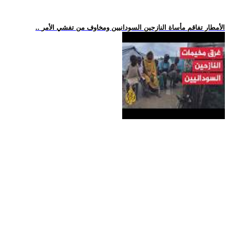
.. الأمطار تفاقم مأساة النازحين السودانيين ومخاوف من تفشي الأمر