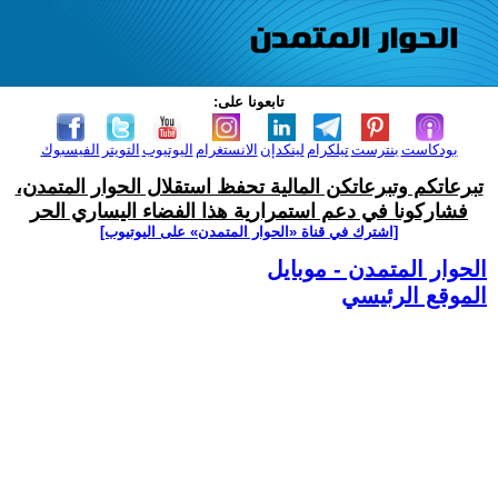
تابعونا على:
بودكاست
بنترست
تيلكرام
لينكدإن
الانستغرام
اليوتيوب
التويتر
الفيسبوك
تبرعاتكم وتبرعاتكن المالية تحفظ استقلال الحوار المتمدن،
فشاركونا في دعم استمرارية هذا الفضاء اليساري الحر
[اشترك في قناة ‫«الحوار المتمدن» على اليوتيوب]
الحوار المتمدن - موبايل
الموقع الرئيسي