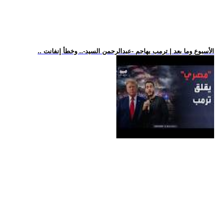
.. الأسبوع وما بعد | ترمب يهاجم -عبدالرحمن السيد-.. وخطأ إنفانت