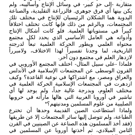
متقاربة -إلى حدٍ كبير- في وسائل الإنتاج وأساليبه، ولم
يكن بينها أي فرق جوهري. فالزراعة التقليدية، والصناعة
اليدوية هما الشكلان الرئيسيان للإنتاج في مختلف تلك
المجتمعات، وبالرغم من ذلك فإنها كانت تختلف اختلافاً
كبيراً في مستوياتها العلمية. فلو كانت أشكال الإنتاج
وأدواته هي العامل الأساسي الذي يحدد لكل مجتمع
محتواه العلمي ويطور الحركة العلمية تبعاً لدرجته
التاريخية، لما وجدنا تفسيراً لهذا الاختلاف، ولامبرراً
لازدهار العلم في مجتمع دون آخر.
فلماذا -على سبيل المثال- اختلف المجتمع الأوروبي في
القرون الوسطى عن المجتمعات الإسلامية في الأندلس
والعراق ومصر، مع اشتراكها في نوعية القاعدة؟ وكيف
ازدهرت في المجتمعات الإسلامية الحركة العلمية في
مختلف العلوم، وبدرجة عالية جداً، ولم يوجد لها أي
تباشير في أوروبا الغربية التي هالها مارأته في حروبها
الصليبية من علوم المسلمين ومدنيتهم؟*
ولماذا استطاعت الصين القديمة وحدها أن تخترع
الطباعة، ولم تتوصل إليها سائر المجتمعات إلا عن طريقها
(فقد أخذ المسلمون هذه الصناعة عن الصينيين في القرن
الثامن الميلادي، ثم أخذتها أوروبا عن المسلمين في