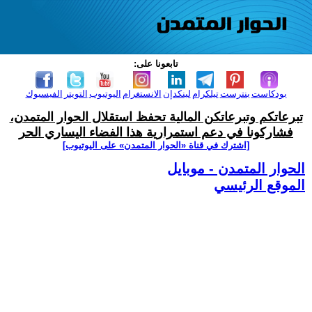
تابعونا على:
بودكاست
بنترست
تيلكرام
لينكدإن
الانستغرام
اليوتيوب
التويتر
الفيسبوك
تبرعاتكم وتبرعاتكن المالية تحفظ استقلال الحوار المتمدن،
فشاركونا في دعم استمرارية هذا الفضاء اليساري الحر
[اشترك في قناة ‫«الحوار المتمدن» على اليوتيوب]
الحوار المتمدن - موبايل
الموقع الرئيسي