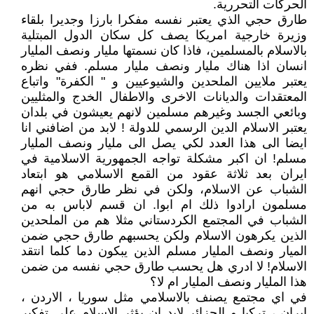
الحركات التحررية.
طارق حجي الذي يعتبر نفسه مفكرا بارزا وجديرا بلقاء
وزيرة خارجية امريكا يصف كل سكان الدول المبتلية
بالاسلام بالمسلمين، فاذا كان نسمتها مليار ونصف المليار
انسان اذا هناك مليار ونصف مليار مسلم. ففي نظره
يعتبر ملايين الملحدين والشيوعيين و " الكفرة" واتباع
المعتقدات والديانات الاخرى والاطفال الخدج والمثليين
وبائعي الجسد وغيرهم مسلمين لانهم يعيشون في بلدان
يعتبر الاسلام الدين الرسمي للدولة ! لابد من اضافني انا
ايضا الى هذا العدد لكي يصل الى مليار ونصف المليار
مسلم! ان اكبر مشكلة تواجه الجمهورية الاسلامية في
ايران بعد ثلاثة عقود من القمع الاسلامي هو ابتعاد
الشباب عن الاسلام، ولكن في نظر طارق حجي انهم
مسلمون ارادوا ذلك ام ابوا. ان قسم لاباس به من
الشباب في المجتمع الكردستاني مثلا هم من الملحدين
الذين يكرهون الاسلام ولكن يحسبهم طارق حجي ضمن
الميار ونصف المليار مسلم الذين يبكون دما كلما انتقد
الاسلام! لا ادري هل يحسب طارق حجي نفسه من ضمن
هذا المليار ونصف المليار ام لا؟
في اي مجتمع يصنف بالاسلامي مثل سوريا ، الاردن ،
ايران ، تركيا و الجزائر لابد ان يؤثر الاسلام على تفكير