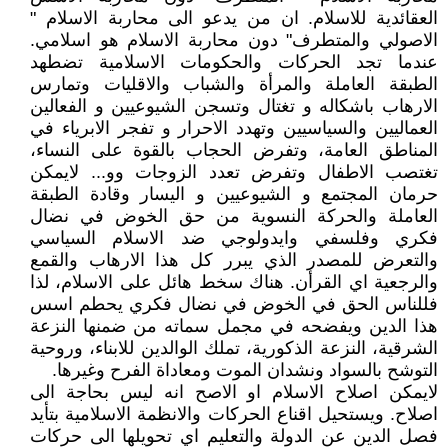
العقائدية للاسلام. ان من يدعو الى محاربة الاسلام "
الاصولي والمتطرف" دون محاربة الاسلام هو اسلامي.
عندما تجد الحركات والحكومات الاسلامية تضطهد
الطبقة العاملة والمرأة والشباب والاقليات وتمارس
الارهاب باشكاله و تغتال وتسجن الشيوعيين و الفعالين
العماليين والسياسيين وتهدد الاحرار و تفجر الابرياء في
المناطق العامة، وتفرض الحجاب بالقوة على النساء،
تغتصب الاطفال وتفرض تعدد الزوجات وو... لايمكن
حرمان المجتمع و الشيوعيين و اليسار وقادة الطبقة
العاملة والحركة النسوية من حق الخوض في نضال
فكري وفلسفي وايدولوجي ضد الاسلام السياسي
والتعرض للمصدر الذي يبرر كل هذا الارهاب والقمع
والرجعية اي القرأن. هناك سخط هائل على الاسلام، لذا
فللناس الحق في الخوض في نضال فكري يحطم اسس
هذا الدين ويفضحه في مجمل سماته من ضمنها النزعة
الشرقية، النزعة الذكورية، تملك الوالدين للابناء، وروحية
التوشح بالسواد ونشدان الموت ومعاداة الفرح وغيرها.
لايمكن اصلاح الاسلام او الاصح انه ليس بحاجة الى
اصلاح. ويستحيل اقناع الحركات والانظمة الاسلامية بتأيد
فصل الدين عن الدولة والتعليم اي تحويلها الى حركات