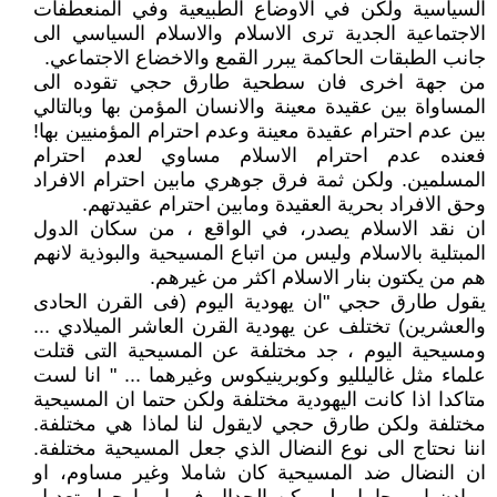
السياسية ولكن في الاوضاع الطبيعية وفي المنعطفات
الاجتماعية الجدية ترى الاسلام والاسلام السياسي الى
جانب الطبقات الحاكمة يبرر القمع والاخضاع الاجتماعي.
من جهة اخرى فان سطحية طارق حجي تقوده الى
المساواة بين عقيدة معينة والانسان المؤمن بها وبالتالي
بين عدم احترام عقيدة معينة وعدم احترام المؤمنيين بها!
فعنده عدم احترام الاسلام مساوي لعدم احترام
المسلمين. ولكن ثمة فرق جوهري مابين احترام الافراد
وحق الافراد بحرية العقيدة ومابين احترام عقيدتهم.
ان نقد الاسلام يصدر، في الواقع ، من سكان الدول
المبتلية بالاسلام وليس من اتباع المسيحية والبوذية لانهم
هم من يكتون بنار الاسلام اكثر من غيرهم.
يقول طارق حجي "ان يهودية اليوم (فى القرن الحادى
والعشرين) تختلف عن يهودية القرن العاشر الميلادي ...
ومسيحية اليوم ، جد مختلفة عن المسيحية التى قتلت
علماء مثل غاليلليو وكوبرينيكوس وغيرهما ... " انا لست
متاكدا اذا كانت اليهودية مختلفة ولكن حتما ان المسيحية
مختلفة ولكن طارق حجي لايقول لنا لماذا هي مختلفة.
اننا نحتاج الى نوع النضال الذي جعل المسيحية مختلفة.
ان النضال ضد المسيحية كان شاملا وغير مساوم، او