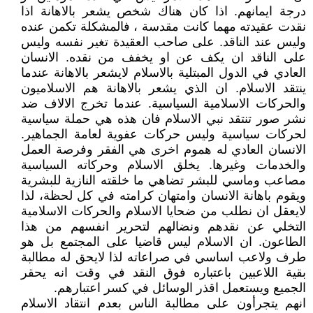
درجة ايمانهم. اذا كان هناك شخص يشعر بالاهانة اذا
نقدت عقيدته مهما كانت مقدسة ، فالمشكلة تكمن عنده
وليس عند الناقد. على صاحب العقيدة تغير نفسه وليس
على الناقد ان يكف عن او يخفف من نقده. الانسان
العادي في الدول المبتلية بالاسلام لايشعر بالاهانة عندما
ينتقد الاسلام. ان الذي يشعر بالاهانة هم الاسلاميون
والحركات الاسلامية السياسية. عندما تخرج الالاف ضد
نشر صور تنتقد نبي الاسلام فان هذه هي حملة سياسية
لحركات سياسية وليس حركات عفوية لعامة الجماهير.
الانسان العادي له هموم اخرى هي الفقر وفرصة العمل
والخدمات وغيرها. يخلق الاسلام وحركاته السياسية
مصاعب وماسي للبشر تضاهي ما خلقته النازية للبشرية
ويقوم باهانة الانسان وامتهان كرامته في كل لحظة، لذا
لايعقل ان نطلب من ضحايا الاسلام والحركات الاسلامية
التخلي عن نقدهم ونضالهم لتحرير انفسهم من هذا
الطاعون. ان الاسلام ليس قاضيا على المجتمع بل هو
طرف ولاعب اساسي في صراعاته لذا لايحق له مطالبة
بقية اللاعبين باعتباره فوق النقد في وقت انه يحقر
الجميع ويستعمل اقذر الوسائل في كسر اعتبارهم.
انهم يتجرأون على مطالبة الناس بعدم انتقاد الاسلام