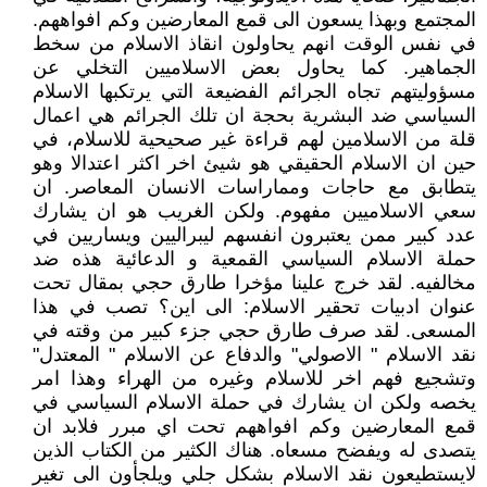
المجتمع وبهذا يسعون الى قمع المعارضين وكم افواههم.
في نفس الوقت انهم يحاولون انقاذ الاسلام من سخط
الجماهير. كما يحاول بعض الاسلاميين التخلي عن
مسؤوليتهم تجاه الجرائم الفضيعة التي يرتكبها الاسلام
السياسي ضد البشرية بحجة ان تلك الجرائم هي اعمال
قلة من الاسلامين لهم قراءة غير صحيحية للاسلام، في
حين ان الاسلام الحقيقي هو شيئ اخر اكثر اعتدالا وهو
يتطابق مع حاجات ومماراسات الانسان المعاصر. ان
سعي الاسلاميين مفهوم. ولكن الغريب هو ان يشارك
عدد كبير ممن يعتبرون انفسهم ليبراليين ويساريين في
حملة الاسلام السياسي القمعية و الدعائية هذه ضد
مخالفيه. لقد خرج علينا مؤخرا طارق حجي بمقال تحت
عنوان ادبيات تحقير الاسلام: الى اين؟ تصب في هذا
المسعى. لقد صرف طارق حجي جزء كبير من وقته في
نقد الاسلام " الاصولي" والدفاع عن الاسلام " المعتدل"
وتشجيع فهم اخر للاسلام وغيره من الهراء وهذا امر
يخصه ولكن ان يشارك في حملة الاسلام السياسي في
قمع المعارضين وكم افواههم تحت اي مبرر فلابد ان
يتصدى له ويفضح مسعاه. هناك الكثير من الكتاب الذين
لايستطيعون نقد الاسلام بشكل جلي ويلجأون الى تغير