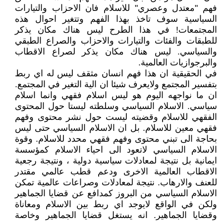
فهم "معتدل وعصري" للاسلام فان الاحزاب والتيارات
السياسية سوف تاخذ بهذا الفهم وتتغير احوال هذه
المجتمعات! في هذا الطرح ليس هناك مكان يذكر
للطبقات والفئات والتيارات والاحزاب والصراع الطبقي
والسياسي. ليس هناك مكان يذكر لصراع الاقطاب
والبرجوازيات العالمية.
في الحقيقية ان هذا فهم انسان مثقف ليس له اي ربط
بتفسير المجتمع ولايعرف شيئا ان الية التغير في المجتمع.
ان ما نواجهه اليوم هو ليس اسلام فقهي وانما اسلام
سياسي. الاسلام السياسي وسلطته ليستا حول المحتوى
الفقهي للاسلام وقضيته ليست حول نشر محتوى وفهم
فقهي معين للاسلام. بل ان الاسلام السياسي حتى ليس
بحاجة الى تبني محتوى وفهم فقهي محدد للاسلام. وقوة
الاسلام السياسي لاتعود الى احياء الاسلام كمؤسسة
ايمانية بل نتيجة لمعادلات سياسية دولية ، ونتيجة رجعية
الاقطاب العالمية الاخرى ودعم قطب عالمي مقتدر
للعنف والارهاب. نتيجة لمعادلات وصراعات عالمية تمكن
الاسلام السياسي من البروز كمدافع عن قضايا الجماهير
ولكن في الواقع لايوجد اي ربط بين الاسلام ومعاناة
وقضايا الجماهير. انه يستغل قضايا الجماهير وخاصة