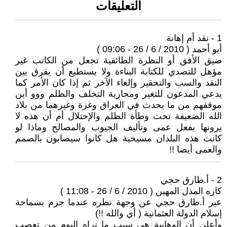
التعليقات
1 - نقد أم إهانة
أبو أحمد ( 2010 / 6 / 26 - 09:06 )
ضيق الأفق أو النظرة الطائفية تجعل من الكاتب غير
مؤهل للتصدي للكتابة البناءة ولا يستطيع أن يفرق بين
النقد والسب والتحقير وإلغاء الآخر ثم إذا كان الأمر كما
يدعي المدعون للتغير ومحاربة التخلف والظلم ووو أين
موقفهم من ما يحدث في العراق وغزة وغيرهما من بلاد
الله الضعيفة تحت وطأة الظلم والإحتلال أم أن هذه لا
يرونها بفعل عمى وتأليف الجيوب والمصالح وماذا لو
كانت هذه البلدان مسيحية هل كانوا سيصابون بالصمم
والعمى أيضا !!
2 - أ.طارق حجي
كاره المذل المهين ( 2010 / 6 / 26 - 11:08 )
عبر أ.طارق حجي عن وجهة نظره عندما جزم بسماحة
إسلام الدولة العثمانية ( أي والله !!)
وأعلن أن الوهابية هي سبب ما نراه اليوم من تعصب