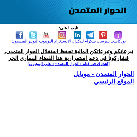
تابعونا على:
بودكاست
بنترست
تيلكرام
لينكدإن
الانستغرام
اليوتيوب
التويتر
الفيسبوك
تبرعاتكم وتبرعاتكن المالية تحفظ استقلال الحوار المتمدن،
فشاركونا في دعم استمرارية هذا الفضاء اليساري الحر
[اشترك في قناة ‫«الحوار المتمدن» على اليوتيوب]
الحوار المتمدن - موبايل
الموقع الرئيسي