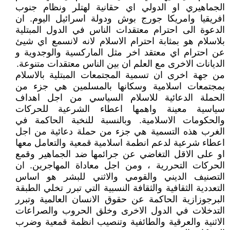
الجماهيري او الدولي اي حقانية لهتلر ونظام جنوب
افريقيا وامريكا جورج بوش ودولة اسرائيل اليوم. ان
الدعوة الى احترام معتقدات الناس في الدول المبتلية
بلاسلام هو بمثابة احترام الاسلام لانه لانسمع اي شيئ
عن احترام اي معتقد اخر مثل الماركسية والوجدوية و
الديانات الاخرى مع العلم ان بين الناس معتقدات متنوعة.
من جهة اخرى ان تسمية المجتمعات المبتلية بالاسلام
بمجتمعات اسلامية وسكانها بالمسلمين هي جزء من
الحملة الدعائية للاسلام السياسي من اجل اهداف
سياسية معينة واهمها اعطاء الشرعية للحركات
والحكومات الاسلامية. وبالنسبة للنخبة الحاكمة في
الغرب هذه التسمية هي جزء من حملة دعائية من اجل
اعطاء شرعية لدعم انطمة اسلامية قمعية والتعامل معها
او على الاقل التغاضي عن جرائمها ضد الجماهير وقمع
الحركات التحررية ، ومن اجل معاداة المهاجرين. ان
التصنيف الديني والقومي والاثني للبشر هو اساس
التعددية الثقافية والثقافة النسبية التي تبرر تخلي الطبقة
البرجوزازية الحاكمة عن حقوق الانسان العالمية وتبرر
التدخلات في الدول الاخرى وخلق الحروب والصراعات
الاثنية والعرقية والطائفية وتنصيب انظمة قمعية وضرب