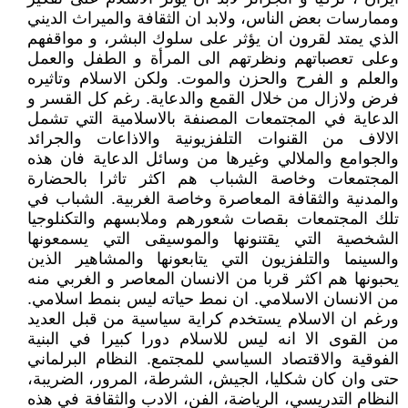
وممارسات بعض الناس، ولابد ان الثقافة والميراث الديني
الذي يمتد لقرون ان يؤثر على سلوك البشر، و مواقفهم
وعلى تعصباتهم ونظرتهم الى المرأة و الطفل والعمل
والعلم و الفرح والحزن والموت. ولكن الاسلام وتاثيره
فرض ولازال من خلال القمع والدعاية. رغم كل القسر و
الدعاية في المجتمعات المصنفة بالاسلامية التي تشمل
الالاف من القنوات التلفزيونية والاذاعات والجرائد
والجوامع والملالي وغيرها من وسائل الدعاية فان هذه
المجتمعات وخاصة الشباب هم اكثر تاثرا بالحضارة
والمدنية والثقافة المعاصرة وخاصة الغربية. الشباب في
تلك المجتمعات بقصات شعورهم وملابسهم والتكنلوجيا
الشخصية التي يقتنونها والموسيقى التي يسمعونها
والسينما والتلفزيون التي يتابعونها والمشاهير الذين
يحبونها هم اكثر قربا من الانسان المعاصر و الغربي منه
من الانسان الاسلامي. ان نمط حياته ليس بنمط اسلامي.
ورغم ان الاسلام يستخدم كراية سياسية من قبل العديد
من القوى الا انه ليس للاسلام دورا كبيرا في البنية
الفوقية والاقتصاد السياسي للمجتمع. النظام البرلماني
حتى وان كان شكليا، الجيش، الشرطة، المرور، الضريبة،
النظام التدريسي، الرياضة، الفن، الادب والثقافة في هذه