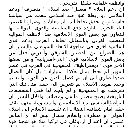
وانظمة علمانية بشكل تدريجي.
ان دعم اسلام " معتدل" ضد اسلام " متطرف" ودعم
اسلامي ذو ربطة عنق ضد اسلامي معمم هي سياسة
فاشلة ولن تحقق نجاحا ابدا. ان معادلات وصراع القطبين
اثناء الحرب الباردة دفع الستالينية والقوى الموالية لها
للتعاون مع بعض القوى الاسلامية ضد الانظمة الموالية
للقطب الغربي وبالمقابل تحالف الغرب ودعم قوى
اسلامية اخرى في مواجهة الاتحاد السوفيتي واليسار. ان
هذا الصراع بين القطبين الشرقي والغربي جعل من
بعض القوى الاسلامية قوى " انتي-امبريالية" و من بعضها
الاخر قوى " ديمقراطية". المسيحية في الغرب في عصر
التنوير لم تحظ بمثل هكذا "امتيازات" بل كان النضال
ضدها ضاري الى ان تم فصل الدين عن الدولة والتعليم
وحدد نفوذه. الاسلام لم يتعرض الى حملة مثل تلك التي
تعرضت لها المسيحية و لم يلجم لذا ففي المنعطفات
التاريخية يصبح مصدر ماسي ومصائب واذلال للبشر. ان
التواطؤالسياسي مع الاسلاميين والمساومة معهم تقف
عقبة امام شفافية النضال. ان تقسيم الاسلام الى اسلام
اصولي او متطرف واسلام معتدل ليس له اي اساس
علمي. ان اعتدال اردوغان في تركيا مثلا هو نتيجة قوة