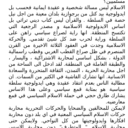
مسلميين؟
الاسلام ليس مسالة شخصية و عقيدة ايمانية فحسب بل
ايدولوجية بيد كتل من برجوازية بلدان معينة من اجل نيل
حصة في السلطة . والقرأن ليس كتاب ديني تراثي بل
اساس الايدولوجية الاسلامية و مصدر الرجعية التي
تكتسح المنطقة. انها راية لصراع سياسي راهن على
السلطة وراية لحرب ضد كل شيئ تقدمي. والحركة
الاسلامية وجدت في العقود الثلاثة الاخيرة من القرن
المنصرم في ظل صراع القطب الغربي وقطب راسمالية
الدولة ، بشكل اساسي لمحاربة الاشتراكية ، واليسار ،
والطبقة العاملة في المنطقة. لقد ادخل الى الساحة من
اجل محاربة الحرية ، التمدن، الثقافة المتحررة والسعادة
الانسانية. انها تشارك الفاشية في الكثير من السمات. ان
مطالبة الناس بعدم انتقاد عقيدة وهي ايدولوجية سلطة
سياسية هو بمثابة قمع سياسي وعلى هذا الاساس
يشارك طارق حجي في حملة الاسلام السياسي في قمع
معارضيه.
لايمكن للمخالفين والضحايا والحركات التحررية محاربة
حركات الاسلام السياسي المعنية في اي بلد دون محاربة
افكارها وايدولوجيتها من كل النواحي. ولايمكن حتى
محاربة الاسلام " المتطرف" دون محاربة الاسس