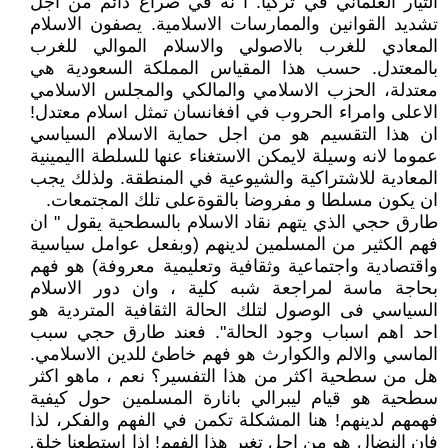
التيار العلماني في تركيا. ا نه في صراع دائم من اجل
تشديد القوانين والممارسات الاسلامية. يصفون الاسلام
المعادي للغرب بالاصولي والاسلام الموالي للغرب
بالمعتدل. حسب هذا المقياس المملكة السعودية هي
معتدلة، الحزب الاسلامي والمالكي والمجلس الاسلامي
الاعلى وامراء الحروب في افغانسان تمثل اسلام معتدل!
ان هذا التقسيم هو من اجل حماية الاسلام السياسي
عموما لانه وسيلة لايمكن الاستغناء عنها للسلطة االيمينية
المعادية للاشتراكية والشيوعية في المنطقة. ولذلك يجب
ان يكون مسلطا و مفروضا بالقوةعلى تلك المجتمعات.
طارق حجي الذي يتهم نقاد الاسلام بالسطحية يقول " ان
فهم الكثير من المسلمين لدينهم (وبفعل عوامل سياسية
واقتصادية واجتماعية وثقافية وتعليمية معروفة) هو فهم
بحاجة ماسة لمراجعة شبه كلية ، وان دور الاسلام
السياسي فى الوصول لتلك الحالة الثقافية المتردية هو
احد اهم اسباب وجود الحالة". فعند طارق حجي سبب
الماسي والالم والكوارث هو فهم خاطئ للدين الاسلامي.
هل من سطحية اكثر من هذا التفسير؟ نعم ، ماهو اكثر
سطحية هو قيام ليبرالي بانارة المسلمين حول كيفية
فهمهم لدينهم! هنا المشكلة تكمن في الفهم والفكر، لذا
فان النضال هو من اجل تغير هذا الفهم! اذا استطعنا خلق