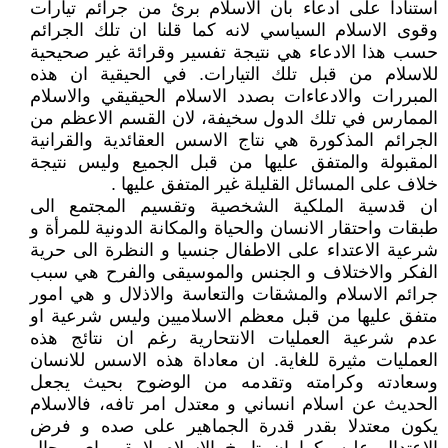
استنادا على ادعاء بان الاسلام برئ من جرائم تيارات
وقوى الاسلام السياسي لانه كما قلنا ان تلك الجرائم
حسب هذا الادعاء هي نتيجة تفسير وقرائة غير صحيحية
للاسلام من قبل تلك التيارات. في الحيقية ان هذه
المبررات والادعاءات بصدد الاسلام الحيقيقي والاسلام
الممارس في تلك الدول سخيفة، لان القسم الاعظم من
الجرائم المذكورة هي نتاج الاسس العقائدية والقرانية
المقبولة والمتفق عليها من قبل الجميع وليس نتيجة
خلاف على المسائل القليلة غير المتفق عليها .
ان قدسية الملكية الشخصية وتقسيم المجتمع الى
طبقات واحتقار الانسان والحياة والمكانة الدونية للمرأة و
شرعية الاعتداء على الاطفال جنسيا و النظرة الى حرية
الفكر والاختلاف و الجنس والموسيقى والفرح هي سبب
جرائم الاسلام والمشقات والتعاسة والاذلال و هي امور
متفق عليها من قبل معظم الاسلاميين وليس شرعية او
عدم شرعية العمليات الانتحارية رغم ان نتائج هذه
العمليات مثيرة للغاية. ان معاداة هذه الاسس للانسان
وسعادته وكرامته وتقدمه من الوضوح بحيث يجعل
الحديث عن اسلام انساني و معتدل امر تافه، فالاسلام
يكون معتدلا بقدر قدرة الجماهير على صده و فرض