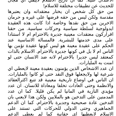
الاعتدال عليه. كما ان تاريخ الاسلام لايبقي اي مجال
للحديث عن تطبيقات مختلفة للاسلام!
من حق كل شخص ان يختار معتقداته وان يعتبرها
مقدسة ولكن ليس من حقه فرضها على غيره و حرمان
الاخرين من حق نقدها وخاصة اذا كانت هذه العقيدة
ايدولوجية لسلطة سياسية وحركات سياسية. من حقنا
اقراركون معتقدات معينية جديرة بالاحترام ام لا استنادا
على مدى خدمتها للبشرية. فالمسالة الاساسية عند
الحكم على عقيدة معينة هو ليس كونها عقيدة تؤمن بها
الناس ام لا بل في كونها جديرة بالاحترام. الاسلام بالذات
كمعتقد ليس جديرا بالاحترام لانه ضد الانسان حتى لو
امنت به المليارات.
ان عدد الاشخاص الذين يؤمنون بعقيدة معينة لايعطي اي
شرعية لها ولايجعلها فوق النقد حتى لو كانوا بالمليارات.
ان الناس في اوضاع تاريخية معينية قد تتبع اكثرالعقائد
والانظمة وحتى العادات تخلفا ومعاداة للانسان. ان عدد
مؤيدي النازية في المانيا لم يكن قليلا. كما ان عدد
المدمنين على التدخين هو بالملايين ولكن هذا لايعني بان
التدخين عادة صحيحية وجديرة بالاحترام. كما ان الدعم
الجماهيري وحتى الدولي للحركات التي تستند على
الاسلام لايعطيها اي حقانية كما لم يعطي الدعم