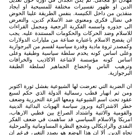
مهادن او مجامل. لم يكن الجدال في اوربا حول تعديل
الدين او ظهور تفسيرات مختلفة للمسيحية او ايجاد
منقذين من داخل الكنيسة. بنفس الطريقة علينا الخوض
في نضال فكري ومعنوي ضد الاسلام كدين، والتعرض
الى جذوره واسسه الفكرية الرجعية ومجمل القراءات
للاسلام وضد الحركات والحكومات المستندة عليه. يجب
ان يفضح الاسلام باعتباره صناعة من مليارات الدولارات
وكمصدر ثروة مادية وقدرة سياسية لقسم من البرجوازية
وعلى اساس كونه يخدم سلطة سياسية وطبقية وعلى
اساس كونه مؤسسة لاشاعة الاكاذيب والخرافات
وترهيب الناس واخضاع الجماهير لسلطة الطبقة
البرجوازية.
ان الضربة التي تعرضت لها الشيوعية بفشل ثورة اكثوبر
ومن ثم انهيار قطب رسمالية الدولة الذي حكم لسبع
عقود تحت اسم الشيوعية ومعها النزعة التحررية وضعف
خطر الاشتراكية وبروز سياسة الهويات البدائية الدينية
والقومية والاثنية واشتداد الصراع بين قطبي الارهاب،
امريكا والاسلام السياسي قد ساهمت في ضعف الفكر
النقدي والراديكالي وشجع النظرة المساوماتية والمرحلية
تجاه الدين. ألا ان هذا الوضع هو بصدد التغير، فرغم ان