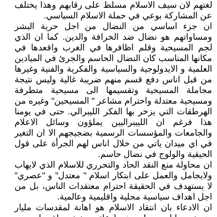
لغتهم لان سيف الاسلام مسلط على رقابهم وهذا يختلف
عن المشاركة بوعي في حملة الاسلام السياسي.
ان جزء اساسي من النضال من اجل حرية البشر
ومساواتهم هو نضال ضد الخرافة والدين. كما ان الذي
لجم المسيحية وقلم اظافرها في الغرب واقعدها في
مكانها المناسب كان النضال الحاسم والجرئ في الميادين
العلمية و الايدولوجية والسياسية والفكرية والفنية وغيرها
من قبل اناس دفع قسم منهم ضريبة غالية وليس نتيجة
مجاملة المسيحية وتقسيمها الى مسيحية متطرفة
ومسيحية معتدلة واحترام مشاعر " المسيحين" وغيره من
الهرطقات التي يزخر بها الفكر الليبرالي. حتى في يومنا
هذا فرغم ان اللييبراليين يملؤون وسائل الاعلام
والجامعات والمؤسسات الرسمية بضجيجهم الا ان التغير
في اي ميدان ياتي من خلال اناس لهم الجرأة على قول
الحيقية والولوج في نضال حاسم.
ان محاولة منع النقد الحاد والتحرري للاسلام الذي لايهاب
ولايجامل والعمل على ابتكار اسلام " معتدل" و "عصري"
لا يستهدف في الحقيقة احترام معتقدات الناس، بل من
اجل اهداف سياسية محلية واقليمية وعالمية.
ان الادعاء بان انتقاد الاسلام هو اهانة لمقدسات مليار