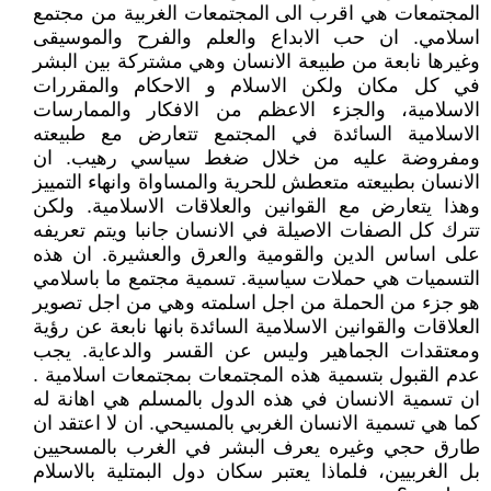
المجتمعات هي اقرب الى المجتمعات الغربية من مجتمع
اسلامي. ان حب الابداع والعلم والفرح والموسيقى
وغيرها نابعة من طبيعة الانسان وهي مشتركة بين البشر
في كل مكان ولكن الاسلام و الاحكام والمقررات
الاسلامية، والجزء الاعظم من الافكار والممارسات
الاسلامية السائدة في المجتمع تتعارض مع طبيعته
ومفروضة عليه من خلال ضغط سياسي رهيب. ان
الانسان بطبيعته متعطش للحرية والمساواة وانهاء التمييز
وهذا يتعارض مع القوانين والعلاقات الاسلامية. ولكن
تترك كل الصفات الاصيلة في الانسان جانبا ويتم تعريفه
على اساس الدين والقومية والعرق والعشيرة. ان هذه
التسميات هي حملات سياسية. تسمية مجتمع ما باسلامي
هو جزء من الحملة من اجل اسلمته وهي من اجل تصوير
العلاقات والقوانين الاسلامية السائدة بانها نابعة عن رؤية
ومعتقدات الجماهير وليس عن القسر والدعاية. يجب
عدم القبول بتسمية هذه المجتمعات بمجتمعات اسلامية .
ان تسمية الانسان في هذه الدول بالمسلم هي اهانة له
كما هي تسمية الانسان الغربي بالمسيحي. ان لا اعتقد ان
طارق حجي وغيره يعرف البشر في الغرب بالمسحيين
بل الغربيين، فلماذا يعتبر سكان دول البمتلية بالاسلام