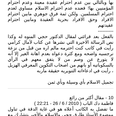
بها وبالتالي بين عدم احترام عقيدة معينة وعدم احترام
المؤمنيين بها! فعنده عدم احترام الاسلام مساوي لعدم
احترام المسلمين. ولكن ثمة فرق جوهري مابين احترام
الافراد وحق الافراد بحرية العقيدة ومابين احترام
عقيدتهم
----------
بالفعل بعد قرائتي لمقال الدكتور حجي المنوه له وكذا
نص الرسالة الاخيرة التي نشرها عن كتاب لآمال كرامي
رأيت في كاتب كنت احترمه مالم اره من قبل من نزعة
نرجسيه واضحه ومع كثرة دعواه بعدم اهانة الغير إلا أنه
لا يتورع عن وصم من لا يتفق معهم في الرأي
بالسكوباتيه أو بانهم من اصحاب التكوين المعرفي الهزيل
، رأيت في ادعاءاته التنويريه حقيقة مأربه
تجميل الاسلام بأي وسيلة وبأي ثمن
10 - مقال أكثر من رائع
فاطمة دك الباب ( 2010 / 6 / 26 - 22:21 )
ما تفضل به الكاتب أعلاه هو في غاية الدقة في تناول
موضوع الأستاذ طارق حجي والإسلام والأخير يتشارك مع