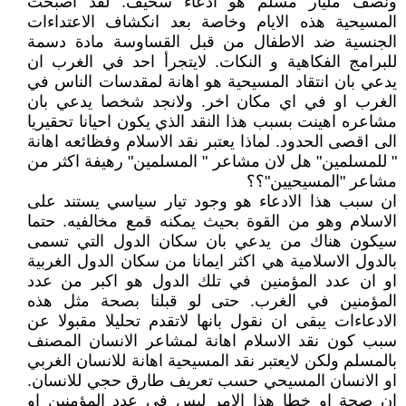
ونصف مليار مسلم هو ادعاء سخيف. لقد اصبحت
المسيحية هذه الايام وخاصة بعد انكشاف الاعتداءات
الجنسية ضد الاطفال من قبل القساوسة مادة دسمة
للبرامج الفكاهية و النكات. لايتجرأ احد في الغرب ان
يدعي بان انتقاد المسيحية هو اهانة لمقدسات الناس في
الغرب او في اي مكان اخر. ولانجد شخصا يدعي بان
مشاعره اهينت بسبب هذا النقد الذي يكون احيانا تحقيريا
الى اقصى الحدود. لماذا يعتبر نقد الاسلام وفظائعه اهانة
" للمسلمين" هل لان مشاعر " المسلمين" رهيفة اكثر من
مشاعر "المسيحيين"؟؟
ان سبب هذا الادعاء هو وجود تيار سياسي يستند على
الاسلام وهو من القوة بحيث يمكنه قمع مخالفيه. حتما
سيكون هناك من يدعي بان سكان الدول التي تسمى
بالدول الاسلامية هي اكثر ايمانا من سكان الدول الغربية
او ان عدد المؤمنين في تلك الدول هو اكبر من عدد
المؤمنين في الغرب. حتى لو قبلنا بصحة مثل هذه
الادعاءات يبقى ان نقول بانها لاتقدم تحليلا مقبولا عن
سبب كون نقد الاسلام اهانة لمشاعر الانسان المصنف
بالمسلم ولكن لايعتبر نقد المسيحية اهانة للانسان الغربي
او الانسان المسيحي حسب تعريف طارق حجي للانسان.
ان صحة او خطا هذا الامر ليس في عدد المؤمنين او