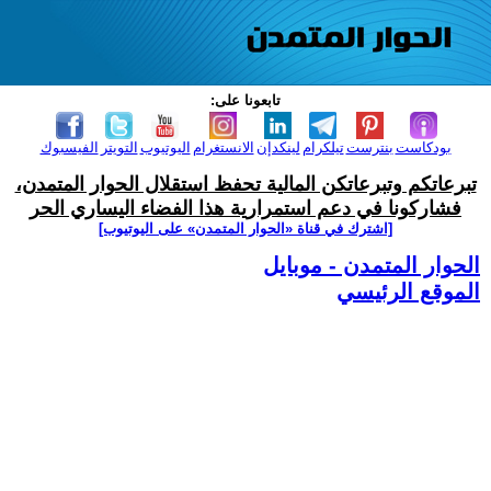
تابعونا على:
بودكاست
بنترست
تيلكرام
لينكدإن
الانستغرام
اليوتيوب
التويتر
الفيسبوك
تبرعاتكم وتبرعاتكن المالية تحفظ استقلال الحوار المتمدن،
فشاركونا في دعم استمرارية هذا الفضاء اليساري الحر
[اشترك في قناة ‫«الحوار المتمدن» على اليوتيوب]
الحوار المتمدن - موبايل
الموقع الرئيسي