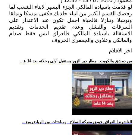
محمود ( 2010 / 6 / 13 - 12:42 )
لو قدمت ياسيادة المالكي الجزء اليسير لابناء الشعب لما
رفضك القسم الكبير من ابناء جلدتك فكفى تمسكا وتملقا
وتوسلا وتنازلا فالحياة اجمل تكون عند الاعتذار على
السرقات والفشل وعدم تقديم الخدمات وتقديم
الاستقالة ياسيادة المالكي فالعراق ليس فقط صدام
والمالكي وعلاوي والجعفري الخروف
اخر الافلام
.. من دمشق والكويت.. مطار دير الزور يستقبل أولى رحلاته بعد 14 ع
.. العاشرة | العراق يخوض معركة السلاح.. ومباحثات بين الرياض وبغ