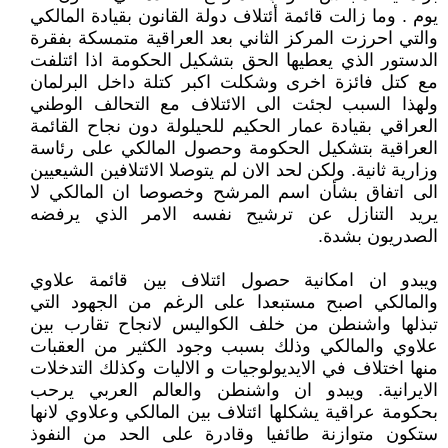
يوم . وما زالت قائمة أئتلاف دولة القانون بقيادة المالكي
والتي احرزت المركز الثاني بعد العراقية متمسكة بفقرة
الدستور الذي يعطيها الحق بتشكيل الحكومة اذا ائتلفت
مع كتل فائزة اخرى وشكلت اكبر كتلة داخل البرلمان
ولهذا السبب لجئت الى الائتلاف مع التحالف الوطني
العراقي بقيادة عمار الحكيم للحيلولة دون نجاح القائمة
العراقية بتشكيل الحكومة وحصول المالكي على رئاسة
وزارية ثانية. ولكن لحد الان لم يتوصلا الائتلافين الشيعيين
الى اتفاق بشأن اسم المرشح وخصوصا ان المالكي لا
يريد التنازل عن ترشيح نفسه الامر الذي يرفضه
الصدريون بشدة.
ويبدو ان امكانية حصول ائتلاف بين قائمة علاوي
والمالكي اصبح مستبعدا على الرغم من الجهود التي
تبذلها واشنطن من خلف الكواليس لانجاح تقارب بين
علاوي والمالكي وذلك بسبب وجود الكثير من العقبات
منها اختلاف في الايديولوجيات و الاليات وكذلك التدخلات
الايرانية. ويبدو ان واشنطن والعالم العربي يرحب
بحكومة عراقية يشكلها ائتلاف بين المالكي وعلاوي لانها
ستكون متوازنة طائفيا وقادرة على الحد من النفوذ