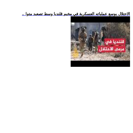
.. الاحتلال يوسع عملياته العسكرية في مخيم قلنديا وسط تصعيد متوا