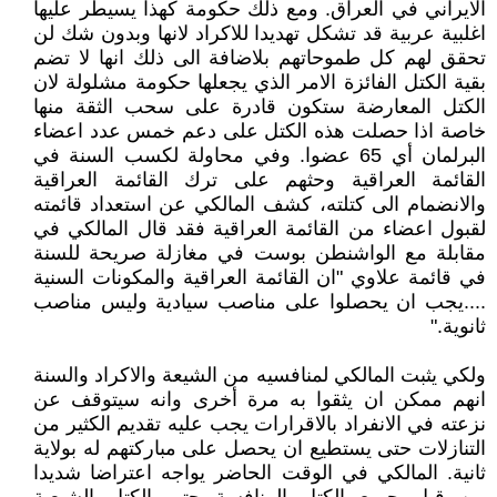
الايراني في العراق. ومع ذلك حكومة كهذا يسيطر عليها
اغلبية عربية قد تشكل تهديدا للاكراد لانها وبدون شك لن
تحقق لهم كل طموحاتهم بلاضافة الى ذلك انها لا تضم
بقية الكتل الفائزة الامر الذي يجعلها حكومة مشلولة لان
الكتل المعارضة ستكون قادرة على سحب الثقة منها
خاصة اذا حصلت هذه الكتل على دعم خمس عدد اعضاء
البرلمان أي 65 عضوا. وفي محاولة لكسب السنة في
القائمة العراقية وحثهم على ترك القائمة العراقية
والانضمام الى كتلته، كشف المالكي عن استعداد قائمته
لقبول اعضاء من القائمة العراقية فقد قال المالكي في
مقابلة مع الواشنطن بوست في مغازلة صريحة للسنة
في قائمة علاوي "ان القائمة العراقية والمكونات السنية
....يجب ان يحصلوا على مناصب سيادية وليس مناصب
ثانوية."
ولكي يثبت المالكي لمنافسيه من الشيعة والاكراد والسنة
انهم ممكن ان يثقوا به مرة أخرى وانه سيتوقف عن
نزعته في الانفراد بالاقرارات يجب عليه تقديم الكثير من
التنازلات حتى يستطيع ان يحصل على مباركتهم له بولاية
ثانية. المالكي في الوقت الحاضر يواجه اعتراضا شديدا