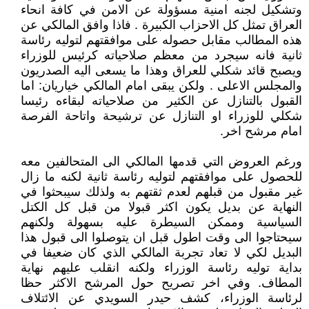
وتشكيل لجنه امنية مسؤولة عن الامن في كافة انحاء
العراق تمثل كل الاحزاب الكبيرة . فاذا وافق المالكي عن
هذه المطالب مقابل حصوله على موافقتهم لتوليه رئاسة
ثانية فانه سيجرد من معظم صلاحياته كرئيس للوزراء
ويصبح قائد شكلي للعراق وهذا ما يسعى اليه الصدريون
والمجلس الاعلى . ولكن يبقى امام المالكي خياريان: اما
القبول بالتنازل عن الكثير من صلاحياته لبقاءه رئيسا
شكلي للوزراء او التنازل عن ترشيحة واتاحة الفرصة
امام مرشح اخر.
ورغم العروض التي قدمها المالكي الى المتحالفين معه
للحصول على موافقتهم لتوليه رئاسة ثانية لكنه ما زال
غير مقبول من قبلهم لعدم ثقتهم به ولذلك سيبحثوا في
النهاية عن بديل يكون اكثر قبولا من قبل كل الكتل
السياسية وممكن السيطرة عليه بسهولة ولكنهم
سيحتاجوا الى وقت اطول قبل ان يتوصلوا الى قبول هذا
البديل لكي لا تعاد تجربة المالكي الذي كان ضعيفا في
بداية توليه رئاسة الوزراء ولكنه انقلب عليهم نهاية
المطاف. وفي اخر تصريح حول المرشح الاكثر حظا
لرئاسة الوزراء، كشف حيدر السويدي عن الائتلاف