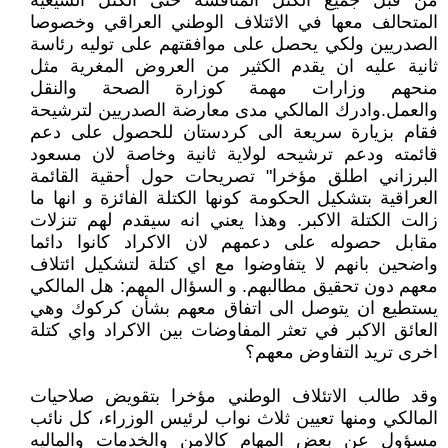
من قبل جميع الكتل المنافسة حتى الكتل الشيعية
المتحالف معها في الائتلاف الوطني العراقي وخصوصا
الصدريين ولكي يحصل على موافقتهم على توليه رئاسة
ثانية عليه ان يقدم الكثير من العروض المغرية مثل
منحهم وزارات مهمة كوزارة الصحة والنقل
والعمل.وادرك المالكي مدى معارضة الصدريين لترشيحة
فقام بزيارة سريعة الى كردستان للحصول على دعم
قائمته ودعم ترشيحه لولاية ثانية وخاصة لان مسعود
البرزاني اطلق مؤخرا" تصريحات حول أحقية القائمة
العراقية بتشكيل الحكومة كونها الكتلة الفائزة و انها ما
زالت الكتلة الاكبر. وهذا يعني انه سيقدم لهم تنزلات
مقابل حصوله على دعمهم لان الاكراد كانوا دائما
واضحين بانهم لا يتفاوضوا مع اي كتلة لتشكيل ائتلاف
معهم دون تحقيق مطالبهم. و السؤال المهم: هل المالكي
يستطيع ان يتوصل الى اتفاق معهم بشأن كركوك وهي
العائق الاكبر في تعثر المفاوضات بين الاكراد واي كتلة
اخرى تريد التفاوض معهم؟
وقد طالب الاتئلاف الوطني مؤخرا بتقويض صلاحيات
المالكي ومنها تعيين ثلاث نواب لرئيس الوزراء، كل نائب
مسؤول عن بعض المهام كالامن والخدمات والماليه