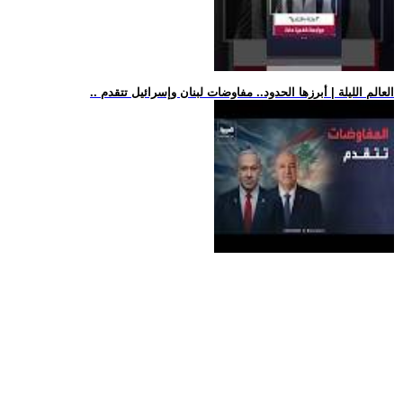
.. العالم الليلة | أبرزها الحدود.. مفاوضات لبنان وإسرائيل تتقدم