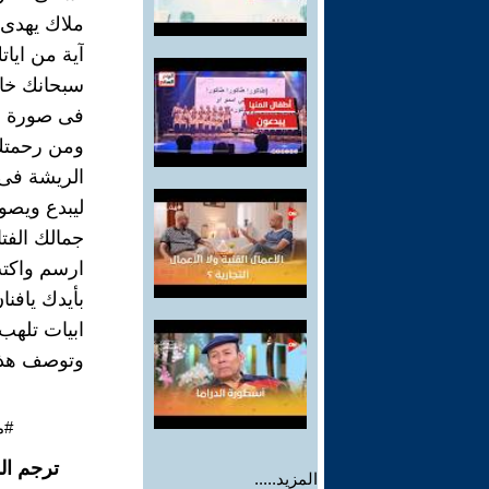
ملاك يهدى 
آية من ايا
سبحانك خال
فى صورة ا
ومن رحمت
الريشة فى 
ليبدع ويصو
جمالك الفت
ارسم واكت
بأيدك يافنا
ابيات تلهب
وتوصف هذا 
#م
ترجم ال
المزيد.....