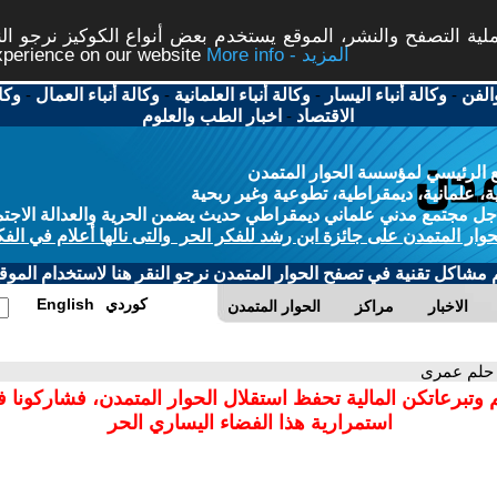
ة التصفح والنشر، الموقع يستخدم بعض أنواع الكوكيز نرجو النق
More info - المزيد
experience on our website
الفن
-
وكالة أنباء اليسار
-
وكالة أنباء العلمانية
-
وكالة أنباء العمال
-
وكا
الاقتصاد
-
اخبار الطب والعلوم
 الرئيسي لمؤسسة الحوار المتمدن
، علمانية، ديمقراطية، تطوعية وغير ربحية
ل مجتمع مدني علماني ديمقراطي حديث يضمن الحرية والعدالة الاجتم
حوار المتمدن على جائزة ابن رشد للفكر الحر والتى نالها أعلام في الفك
م مشاكل تقنية في تصفح الحوار المتمدن نرجو النقر هنا لاستخدام الموقع
كوردي
English
الاخبار
مراكز
الحوار المتمدن
 حلم عمرى
 وتبرعاتكن المالية تحفظ استقلال الحوار المتمدن، فشاركونا 
استمرارية هذا الفضاء اليساري الحر