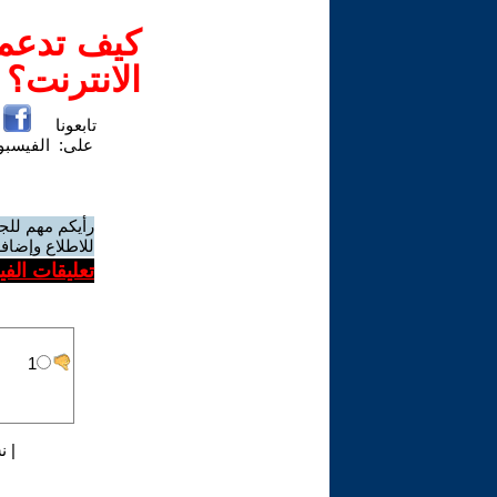
كيف تدعم-
الانترنت؟
تابعونا
على:
الفيسب
رأيكم مهم للج
للاطلاع وإضافة
تعليقات الف
|
ن