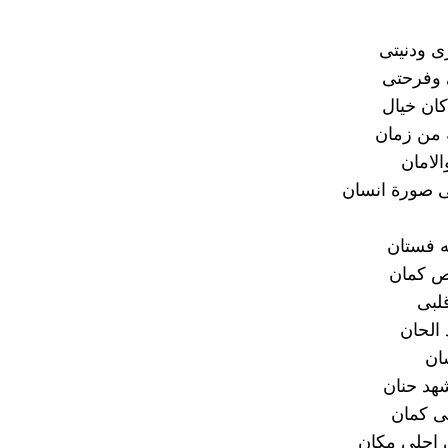
ى ودنيتى
 وفرحتى
كان خيال
 من زمان
الامان
 صورة انسان
ه فستان
ص كمان
لبى
 الحان
ان
هد حنان
ى كمان
احلى مكان