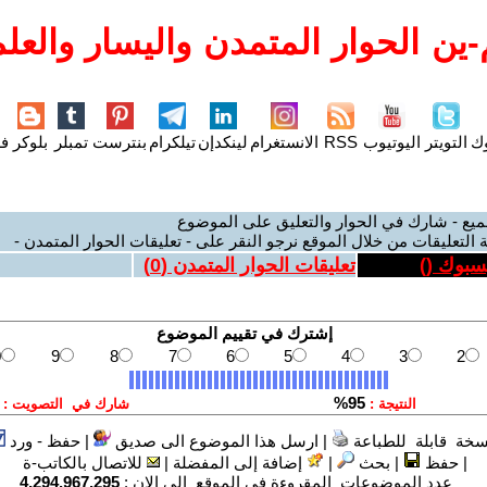
ين الحوار المتمدن واليسار والعلم
وك
التويتر
اليوتيوب
RSS
الانستغرام
لينكدإن
تيلكرام
بنترست
تمبلر
بلوكر
فل
ميع - شارك في الحوار والتعليق على الموضوع
 التعليقات من خلال الموقع نرجو النقر على - تعليقات الحوار المتمدن -
يسبوك (
)
تعليقات الحوار المتمدن (
0
)
سخة قابلة للطباعة
|
ارسل هذا الموضوع الى صديق
|
حفظ - ورد
|
حفظ
|
بحث
|
إضافة إلى المفضلة
|
للاتصال بالكاتب-ة
عدد الموضوعات المقروءة في الموقع الى الان :
4,294,967,295