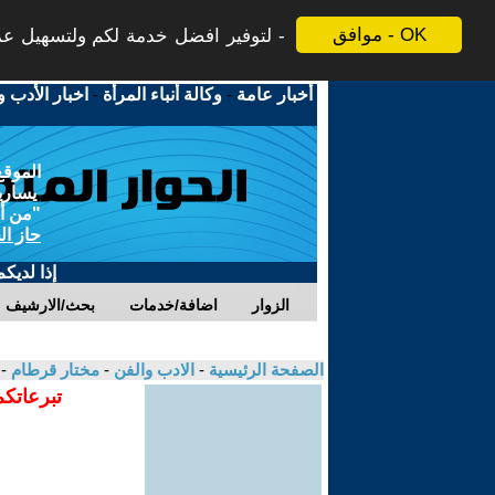
موافق - OK
لتوفير افضل خدمة لكم ولتسهيل عملي
أخبار عامة
-
وكالة أنباء المرأة
-
اخبار الأدب و
الموقع
يسارية
"من أج
حاز ال
إذا لديك
الزوار
اضافة/خدمات
بحث/الارشيف
الصفحة الرئيسية
-
الادب والفن
-
مختار قرطام
-
تبرعاتكم