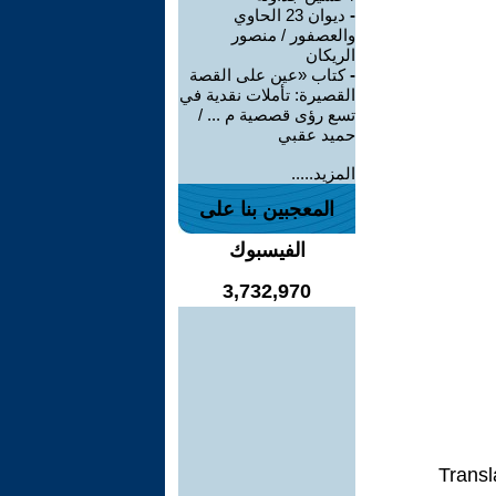
-
ديوان 23 الحاوي
والعصفور / منصور
الريكان
-
كتاب «عين على القصة
القصيرة: تأملات نقدية في
تسع رؤى قصصية م ... /
حميد عقبي
المزيد.....
المعجبين بنا على
الفيسبوك
3,732,970
Transl