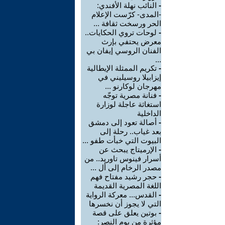
-
النائب نهلة الأفندي:
-المدى- كرّست الإعلام
الحر ورسخت ثقافة ...
-
لوحات تروي الحكايات..
معرض يحتفي بإرث
الفنان الروسي إيفان بي
...
-
تكريم الممثلة الإيطالية
إيزابيلا روسيليني في
مهرجان لوكارنو ...
-
فنانة مصرية توجّه
استغاثة عاجلة لوزارة
الداخلية
-
أصالة تعود إلى دمشق
بعد غياب.. رحلة إلى
البيوت التي خبأت طفو ...
-
الإرميتاج يبحث عن
أسرار فينوس تاوريد.. من
مصدر الرخام إلى أل ...
-
حجر رشيد مفتاح فهم
اللغة المصرية القديمة
-
القدس... معركة الرواية
التي لا يجوز أن نخسرها
-
بوتين يعلق على قصة
مؤثرة من يوم النصر: