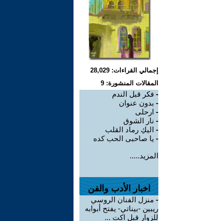
إجمالي القراءات: 28,029
المقالات المنشورة: 9
-
فكر قبل الندم
-
بدون عنوان
-
ارحلى
-
نار الشوق
-
اليكِ رماد القلب
-
يا صاحبى الحب كده
المزيد.....
اخبار الأدب والفن
-
منزل الفنان الروسي
ريبين -بيناتي- يفتح أبوابه
للزوار قبل اكت ...