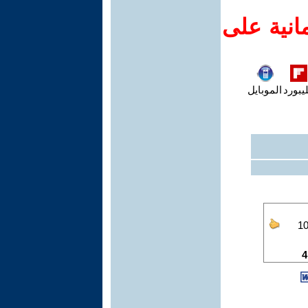
انية على
يبورد
الموبايل