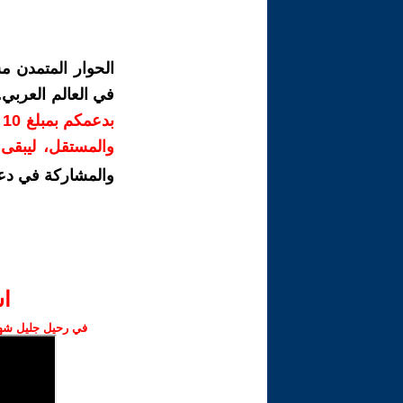
الحوار المتمدن م
في العالم العربي
ب
والمستقل، ليبقى ص
والمشاركة في دع
ا‫
في رحيل جليل شهبا