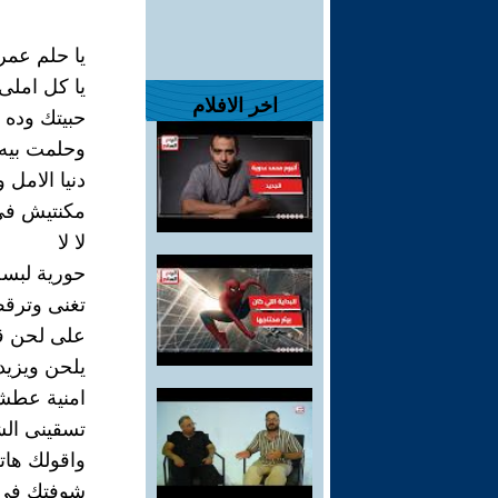
يا حلم عمر
يا كل املى
اخر الافلام
حبيتك وده 
وحلمت بيه
دنيا الامل و
مكنتيش فى
لا لا
حورية لبس
تغنى وترق
على لحن ق
يلحن ويزيد
امنية عطش
تسقينى الش
واقولك هات
شوفتك فى 