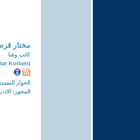
مختار قرط
كاتب وشا
(Mukhtar Kortam)
الحوار المتمدن-العدد: 2922 - 10
المحور: الادب