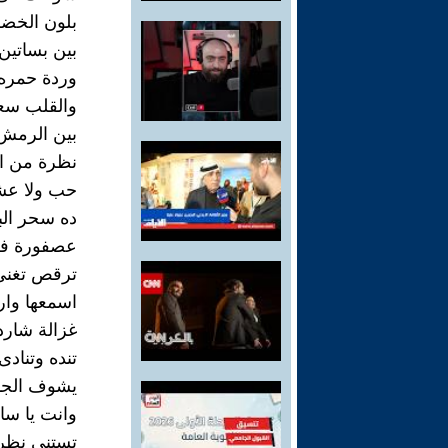
بلون الخضر
بين بساتين 
وردة حمره
والقلب سع
بين الرمش
نظرة من ال
حب ولا عشق
ده سحر الب
عصفورة فرح
ترقص تغنى 
اسمعها وار
غزالة شارد
تنده وتناد
يشوف الجما
وانت يا سا
تستنى نظرة