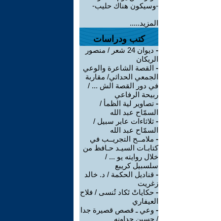
-وسيكون هناك حليب-
المزيد.....
كتب ودراسات
-
ديوان 24 شعر / منصور
الريكان
-
القصة الشاعرة والوعي
الجمعي الحداثي/ مقاربة
في دور القصة الش ... /
ربيحة الرفاعي
-
تصاوير لية الظمأ /
السمّاح عبد الله
-
ثلاثاءات عابر سبيل /
السمّاح عبد الله
-
ملامــح التجريــب في
كتابـات السيـد حـافظ من
خلال روايته يو ... /
سلسبيل كريبع
-
قناديل الحكمة / د. خالد
زغريت
-
حكاياتْ تَكاد تُنسى / فلاح
العيفاري
-
وعي ـ قصص قصيرة جدا
/ حسين جداونه