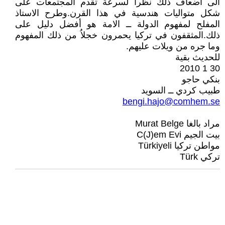
الى أضعاف ذلك نظراً لسرعة تقدم المجتمعات على
شكل متواليات هندسية في هذا القرن.وطرح الاستاذ
المفلح لمفهوم الدولة ــ الامة هو أفضل دليل على
ذلك.المثقفون في تركيا يحمرون خجلاُ من ذلك المفهوم
وما جره من ويلات عليهم.
للحديث بقية
30 1 2010
بنكي حاجو
طبيب كردي ــ السويد
bengi.hajo@comhem.se
مراد بالغا Murat Belge
بيت الجيم C(J)em Evi
مواطن تركيا Türkiyeli
تركي Türk