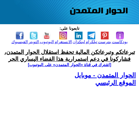
تابعونا على:
بودكاست
بنترست
تيلكرام
لينكدإن
الانستغرام
اليوتيوب
التويتر
الفيسبوك
تبرعاتكم وتبرعاتكن المالية تحفظ استقلال الحوار المتمدن،
فشاركونا في دعم استمرارية هذا الفضاء اليساري الحر
[اشترك في قناة ‫«الحوار المتمدن» على اليوتيوب]
الحوار المتمدن - موبايل
الموقع الرئيسي