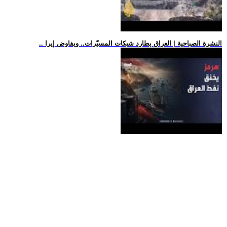
.. النشرة الصباحية | العراق يطارد شبكات المسيّرات.. ويفاوض إيرا