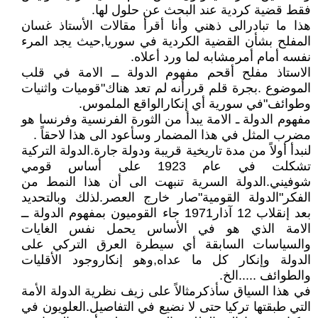
فقط قضية كردية عند البحث عن حلول لها.
هذا ما تبادرالى ذهني وأنا أقرأ مقالات الأستاذ غسان
المفلح بشأن القضية الكردية في سوريا,حيث يجد المرء
نفسه أمام أمرمشابه لما ورد أعلاه.
الاستاذ مفلح أقحم مفهوم الدولة ــ الامة في قلب
الموضوع .بجرة قلم قررأنه لم تعد هناك"قوميات واثنيات
وطوائف"في سورية أي إنكارالواقع الملموس.
مفهوم الدولة ـ الامة يبدأ من الثورة الفرنسية وفرنسا هو
مضرب المثل في هذا المضمار وسأعود الى هذا لاحقاً .
لنبدأ أولاً من مدة تاريخية قريبة ودولة جارة.الدولة التركية
تشكلت في عام 1923 على أساس قومي
شوفيني.الدولة السرية تنبهت الى أن هذا النمط من
الفكر"الدولة القومية"صار خارج العصر.لذلك وبالتحديد
بعد إنقلاب 12 آذار1971 جاء القوميون بمفهوم الدولة ــ
الامة الذي هو في الأساس يحمل نفس الغايات
والسياسات السابقة أي سيطرة العرق التركي على
الدولة وإنكار كل ما عداه,وهو إنكاروجود الأقليات
والطوائف .....الخ.
في هذا السياق سأذكرمثالاً على زيف نظرية الدولة الأمة
التي طبقتها تركيا حتى لا نضيع في التفاصيل.العلويون في