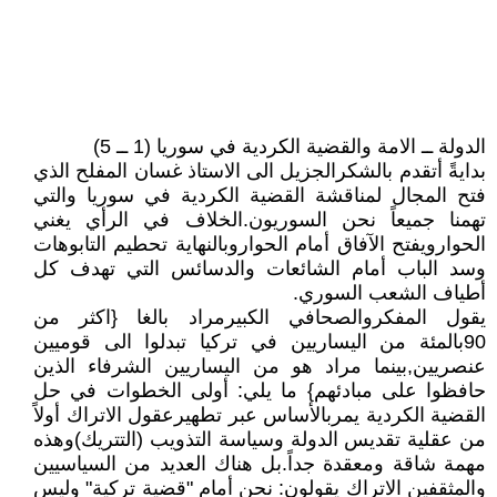
الدولة ــ الامة والقضية الكردية في سوريا (1 ــ 5)
بدايةً أتقدم بالشكرالجزيل الى الاستاذ غسان المفلح الذي
فتح المجال لمناقشة القضية الكردية في سوريا والتي
تهمنا جميعاً نحن السوريون.الخلاف في الرأي يغني
الحوارويفتح الآفاق أمام الحواروبالنهاية تحطيم التابوهات
وسد الباب أمام الشائعات والدسائس التي تهدف كل
أطياف الشعب السوري.
يقول المفكروالصحافي الكبيرمراد بالغا {اكثر من
90بالمئة من اليساريين في تركيا تبدلوا الى قوميين
عنصريين,بينما مراد هو من اليساريين الشرفاء الذين
حافظوا على مبادئهم} ما يلي: أولى الخطوات في حل
القضية الكردية يمربالأساس عبر تطهيرعقول الاتراك أولاً
من عقلية تقديس الدولة وسياسة التذويب (التتريك)وهذه
مهمة شاقة ومعقدة جداً.بل هناك العديد من السياسيين
والمثقفين الاتراك يقولون: نحن أمام "قضية تركية" وليس