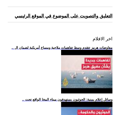
التعليق والتصويت على الموضوع في الموقع الرئيسي
اخر الافلام
.. مفاوضات هرمز تتقدم وسط تفاهمات ملاحية ومساع أمريكية لضمان ال
.. وسائل إعلام يمنية: الحوثيون يستهدفون ميناء المخا الواقع تحت