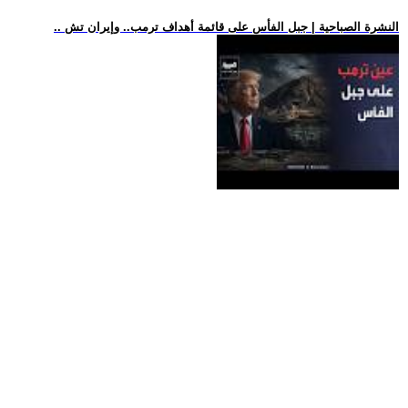
.. النشرة الصباحية | جبل الفأس على قائمة أهداف ترمب.. وإيران تش