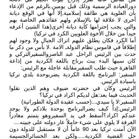
دورالعبادة الرسمية وذلك قبل يومين.بالرغم من الإدعاء
بأن العلوية هي طائفة إسلامية,إلا أنها في الوقع ديانة
أخرى لا علاقة لها بالإسلام ولهم عقائدهم الخاصة بهم
والتي يجب إحترامها كأية ديانة أخرى(هذا الشيئ أعرفه
جيداً من خلال الأخوة العلويين الكرد في تركيا)
أما الكرد فكان يطلق عليهم اتراك الجبال ولا وجود لهم
إطلاقاً في قاموس نظام الدولةـ الامة .لا بأس من ذكر ما
حدث بين الرئيس الراحل عبد الناصروالسفيرالتركي و
كان سببها البدء ببث برناج باللغة الكردية من إذاعة
القاهرة حيث طلب السفيرمقابلة عاجلة مع الرئيس:
السفير: البرنامج باللغة الكردية يضربوحدة بلدي تركيا
ياسيادة الرئيس.
الرئيس وكان في حضرته ضيوف وهم الذين نقلوا
الحديث فيما بعد:هل لديكم اكراد في تركيا؟
السفير:لا يا سيدي...(حسب عقيدة الدولة الطورانية)
الرئيس:إذاً كيف يضرالبرنامج بوحدة بلادكم ولا يوجد
عندكم اكراد؟أسقط في يد السفيروهو يتمتم مغادراً
الغرفة لا يلوي على شيء حاملاً عار دولته على جبينه....
الآن آمنت تركيا بعد 90 عاماً أن لا مستقبل للدولة دون
حل القضية الكردية.....ولكن بعد الخسائرالجسيمة