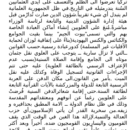
تركيا تعرضوا الى الظلم والتعسف على أيدي العثمانيين
السُنة يندرمثيله في التاريخ.في ظل الجمهورية العلمانية
لم يتبدل أي شيء تقريباً.شؤون الدين صارت تُدارْمن قبل
هيئة إدارة الشؤون الدينية والتابعة لرئاسة الوزراء
مباشرةً.مُنعَ على العلويين إنشاء أماكن العبادة الخاصة
بهم والتي تسمى"بيوت الجيم" بينما بقيت الجوامع
والكنائس والكنس اليهودية(بناءً على إتفاقية لوزان لحماية
الأقليات غير المسلمة) كدورعبادة رسمية.حسب القوانين
ــالتي لا تزال سارية ــ يتوجب على العلوي نقل جثمان
موتاه الى الجامع وإقامة الصلاة السنية(بسبب عدم
الإعتراف الرسمي بالطائفة العلوية) عليه حتى تتم
الإجراءات القانونية لتسجيل الوفاة وكذلك عليه نقل
الميت ,بأمر من القانون,الى مكان الدفن على العربة
الرسمية التابعة للدولة والمزركشة بالآيات القرآنية التابعة
لطائفة السنة.حتى إقامة شعائرالدفن السنية فُرضتْ
على العلويين رغماً عن أنوفهم ومعتقداتهم المقدسة
وذلك في ظل نظام الدولة ــ الامة المطبق بحذافيره و
زيفه.من سخرية القدر أن يأتي الإسلاميون,أي حزب
العدالة والتنمية,لإزالة هذا الغبن في الوقت الذي يقف
القوميون واليساريون القومجيون ضده. أخيراً وبعد أكثر
من ثمانين عاماً تقرر إدراج بيوت الجيم في لائحة