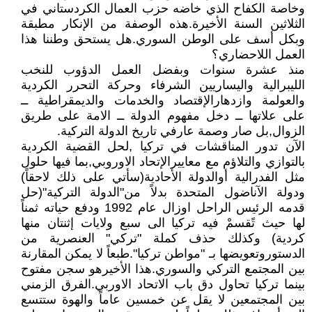
وخاصة الكفاح الذي خاضه حزب العمال الكردستاني في
الثلاثين السنة الأخيرة.هذه الوصفة من الإنكار مطبقة
وبكل أسف على الوطن السوري.هل يستحق وطننا هذا
العمل اللاحضاري؟
منذ عشرة سنوات وبفضل العمل الدؤوب للنخب
الليبرالية واليساريين الشرفاء وحركة التحرر الكردية
والعولمة وازدهارالإقتصاد والخدمات والديمقراطية ــ
على علاتها ــ دخل مفهوم الدولة ــ الامة على طريق
الزوال,بل صار وصمة عارفي تاريخ الدولة التركية.
الآن تدور المناقشات في تركيا ,لحل القضية الكردية
بالتوازي والتلاؤم مع معاييرالإتحاد الاوروبي,بما فيها حلول
مثل الفدرالية أوالدولة الأحادية(سأتي على ذلك لاحقاً)
ودولة الآناضول المتحدة بدلاً من"الدولة التركية"(حل
قدمه الرئيس الراحل اوزال عام 1992 ودفع حياته ثمناً
لها حيث تًقسمْ فيه تركيا الى سبع ولايات إثنتان منها
كردية) وكذلك حذف كملة "تركي" العنصرية من
الدستوروتعويضها بـ "مواطن تركيا".طبعاً لا يمكن المقارنة
بين المجتمع التركي والسوري.هذا الأخيرهو سجن مفتوح
بينما تركيا تحاول دق باب الاتحاد الاوربي.الفرق الزمني
بين المجتمعين لا يقل عن خمسين عاماً والهوة ستتسع