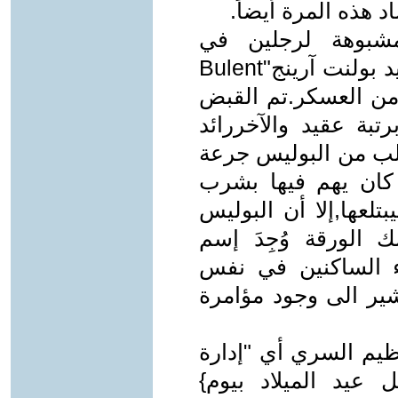
 هذه المرة أيضاً.
شبوهة لرجلين في
المنطقة السكنية التي يقيم فيها السيد بولنت آرينج"Bulent
وه من العسكر.تم القبض
تبة عقيد والآخررائد
 طلب من البوليس جرعة
كان يهم فيها بشرب
تلعها,إلا أن البوليس
 الورقة وُجِدَ إسم
ء الساكنين في نفس
شير الى وجود مؤامرة
ظيم السري أي "إدارة
عيد الميلاد بيوم}