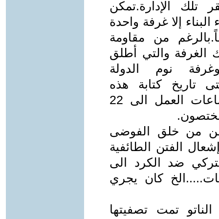
 تلك الإدارة.تمكن
البناء إلا غرفة واحدة
ً.بالرغم من مقاومة
لك الغرفة والتي أطلق
غرفة نوم الدولة
ى تاريخ كتابة هذه
السطور,وفي بعض الأحيان تصل ساعات العمل الى 22
مختصون.
 من من خلق الفوضى
إشعال الفتن الطائفية
تركي ضد الكرد الى
ت.....الخ كان يجري
لناتو تمت تصفيتها