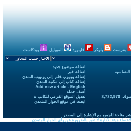
بنترست
بلوكر
فليبورد
الموبايل
بودكاست
اضافة موضوع جديد
التضامنية
اضافة خبر
إضافة يوتيوب-فلم إلى يوتيوب التمدن
إضافة كتاب إلى مكتبة التمدن
Add new article - English
أضف حملة
3,732,97
تعديل الموقع الفرعي للكاتب-ة
ابحث في موقع الحوار المتمدن
شر متاحة للجميع مع الإشارة إلى المصدر
ضاء هيئة الادارة لا تعبر بالضرورة عن رأي الحوار المتمدن