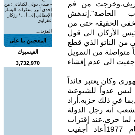
اريف.وخرجت من فم
-
صدى دولي لكتاباتي: من
إحدى أبرز مفكرات اليسار
حرب الخاصة".إندهش
الإيطالي إلى أ ... / رزكار
عقراوي
خفي الحقيقة حتى من
يس الأركان الى قول
المزيد.....
المعجبين بنا على
ي من الناتو الذي قطع
دي أخيراً وذلك بعد 25 عاماً متواصلة من التمويل
الفيسبوك
أجفيت الى عدم إفشاء
3,732,970
ي وكان يعتبر قائداً
 ليس عدواً للشيوعية
بما في ذلك حزبه.أراد
لشعب أنه رجل الدولة
ما جرى.عند إقتراب
موعد الأنتخابات البرلمانية في عام 1977أعاد أجفيت