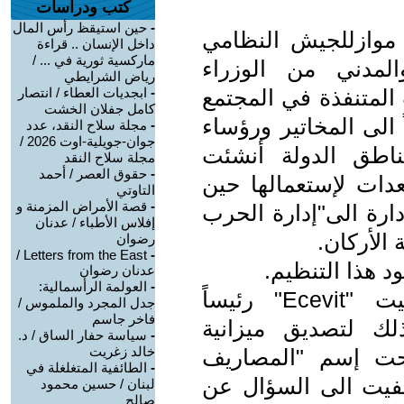
كتب ودراسات
-
حين استيقظ رأس المال
موازللجيش النظامي
داخل الإنسان .. قراءة
ماركسية ثورية في ... /
لمدني من الوزراء
رياض الشرايطي
المتنفذة في المجتمع
-
ابجديات العطاء / انتصار
كامل جفلان الخشت
 الى المخاتير ورؤساء
-
مجلة سلاح النقد، عدد
جوان-جويلية-اوت 2026 /
مناطق الدولة أنشئت
مجلة سلاح النقد
-
حقوق العصر / أحمد
عدات لإستعمالها حين
التاوتي
-
قصة الأمراض المزمنة و
دل إسم الإدارة الى"إدارة الحرب
إفلاس الأطباء / عدنان
 الأركان.
رضوان
Letters from the East /
-
 هذا التنظيم.
عدنان رضوان
-
العولمة الرأسمالية:
في عام 1974 كان السيد أجفيت "Ecevit" رئيساً
جدل المجرد والملموس /
فاخر جاسم
ذلك لتصديق ميزانية
-
سياسة حفار الساق / د.
خالد زغريت
تحت إسم "المصاريف
-
الطائفية المتغلغلة في
أجفيت الى السؤال عن
لبنان / حسين محمود
صالح