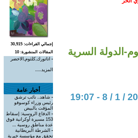
ي الحر
إجمالي القراءات: 30,915
م-الدولة السرية
المقالات المنشورة: 10
-
اتاتورك,كلثوم,الاخضر
المزيد.....
أخبار عامة
-
شاهد.. نائب ترشق
رئيس وزراء كوسوفو
المؤقت بالبيض
-
الدفاع الروسية: إسقاط
153 مسيرة أوكرانية فوق
عدة مناطق روسية ...
-
الشرطة البريطانية
تحقق مع مؤسسة خيرية