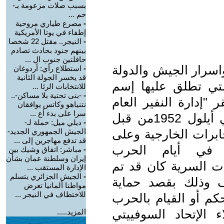
بسبب صلات مزعومة بـ-
حم ...
-
مصرع طياري مروحية
إطفاء في يوتا الأمريكية
-
النيجر.. مقتل 22 شخصا
بينهم جنود بحادث تصادم
حافلتين جنوب ال ...
اسرار الجيش والدولة
-
استطلاع رأي: أردوغان
قد يخسر الجولة الثانية
تي تطلق عليها إسم
للانتخابات الرئا ...
-
-بنى تحتية بلا مساكن-..
 في مقر "إدارة النفير العام
نتنياهو وكاتس يوافقان
سرا على بدء أع ...
".تم إنشاء هذه الإدارة في تركيا في أيلول 1952من قبل
-
ديلي ميل: حملة لـ-
ابرات الخارجية وعلى
الجيش الجمهوري الجديد-
قد تدفع مهاجرين إلى ...
سها المخابرات الأمريكية"CIA في أيام الحرب
-
مباشر: اتفاق وشيك بين
إيران وسلطنة عمان بشأن
مات السرية كان قد تم
الإدارة المستقب ...
-
الجيش الجزائري يتسلم
ف وذلك بقصد حماية
مواطنا ألمانيا تعرض
للاختطاف في النيجر ...
كم أو القيام بالحرب
 الإتحاد السوفييتي
المزيد.....