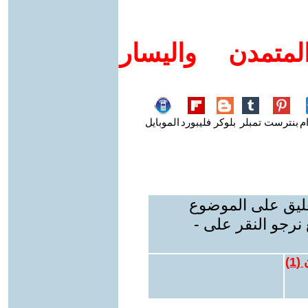
متمدن واليسار
م
بنترست
تمبلر
بلوكر
فليبورد
الموبايل
عليق على الموضوع
نرجو النقر على -
 (
1
)