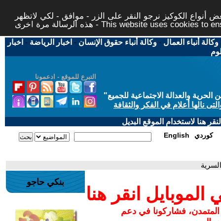
 أنواع الكوكيز نرجو النقر على الزر - موافق - لكي لاتظهر
This website uses cookies to ensure you ge
وكالة أنباء العمال
-
وكالة أنباء حقوق الإنسان
-
اخبار الرياضة
-
اخبار
لوم
التبرع للموقع - ادعمونا
حرية والعدالة الاجتماعية للجميع
"
تى نالها أعلام في الفكر والثقافة
قر هنا لاستخدام الموقع البديل
كوردي
English
السرية
بنكي حاجو
لموبايل انقر هنا
 المتمدن، فشاركونا في دعم