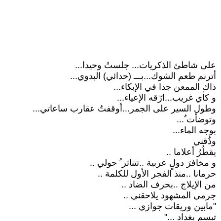
على شاطئ الذكريات... جلستُ وحيدا...
أترنم طعم الشوك...بـــ (حدائي) البدوي...
ذاك الممعن جدا في الإبكاء...
و كأي غريب...ارّقه الإعياء...
وطول السير على الجمر...أوقفتُ عقارب ساعاتي...
وتوضأت ُ...
بوجه الماء...
وذُقني
يقطُرُ أعلاما ..
و مخافرَ دولٍ عربية ..تتناثر ُ حولي ..
حرمانا ..منذ الفجر الأول للكلمة ..
من الإيلاج ..بحرف الضاد ..
جرمي المشهود يلاحقني ..
"مابين وريقات جوازي ...
تبسم بغداد ..."