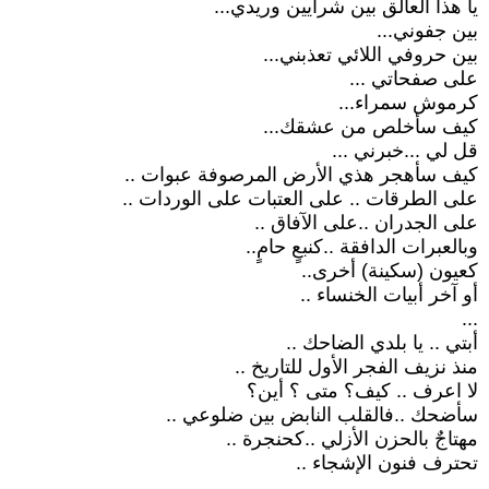
يا هذا العالق بين شرايين وريدي...
بين جفوني...
بين حروفي اللائي تعذبني...
على صفحاتي ...
كرموش سمراء...
كيف سأخلص من عشقك...
قل لي ...خبرني ...
كيف سأهجر هذي الأرض المرصوفة عبوات ..
على الطرقات .. على العتبات على الوردات ..
على الجدران ..على الآفاق ..
وبالعبرات الدافقة ..كنبعٍ حامٍ..
كعيون (سكينة) أخرى..
أو آخر أبيات الخنساء ..
...
أبتي .. يا بلدي الضاحك ..
منذ نزيف الفجر الأول للتاريخ ..
لا اعرف .. كيف؟ متى ؟ أين؟
سأضحك ..فالقلب النابض بين ضلوعي ..
مهتاجٌ بالحزن الأزلي ..كحنجرة ..
تحترف فنون الإشجاء ..
...