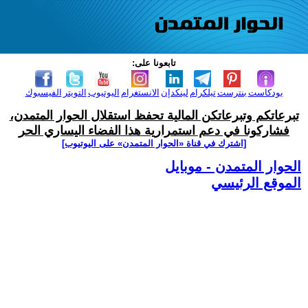
تابعونا على:
بودكاست
بنترست
تيلكرام
لينكدإن
الانستغرام
اليوتيوب
التويتر
الفيسبوك
تبرعاتكم وتبرعاتكن المالية تحفظ استقلال الحوار المتمدن،
فشاركونا في دعم استمرارية هذا الفضاء اليساري الحر
[اشترك في قناة ‫«الحوار المتمدن» على اليوتيوب]
الحوار المتمدن - موبايل
الموقع الرئيسي