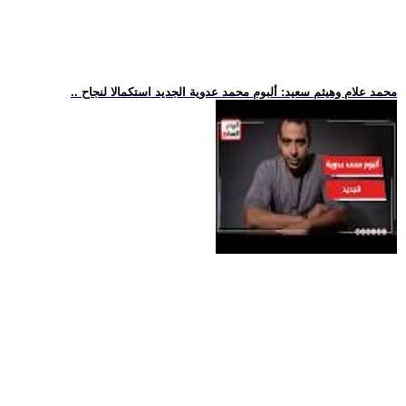
.. محمد علام وهيثم سعيد: ألبوم محمد عدوية الجديد استكمالا لنجاح