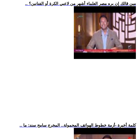
.. مين قالك إن بره مصر العلماء أشهر من لاعبي الكرة أو الفنانين؟
.. كلمة أخيرة -أزمة خطوط الهواتف المحمولة.. المخرج سامح سند: ما