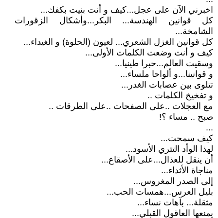
اخبرني الآن على عجل...كيف و أنت بنيت بكفك...
كل قوانين الهندسة... البكر...وأشكال الزقورات
الشامخة...
كل قوانين الغزل الشعري... لعيون (الحلوة) و الغيداء...
كيف و أنت وضعت الكلمات الأولى...
وسقيت العالم...حبرا طينيا...
و قوانينا...و ألواحا ملساء...
تتلوى بين عصابات الغدر...
و تفخيخ الكلمات ..
مع العجلات ..على الصفحات ..على الطرقات ..
صبح .. مساء ؟!
...
كيف سمحت...
لهذا الوأد التتري الأسود...
أن ينقل للعذال...على الأصقاع...
مناجاة الأثداء...
إلى الصدر المغروس...
بليل العرس...همسات الحب...
مثقلة... بآهات نساء...
يمنعها العاقول القبلي...