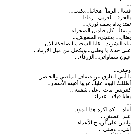
...
فسال الرملُ هجائيا...يكتب...
بالحرف العربي...رمادا...
تمتد يداه بعنف ثوري...
و يفقأ...كل قناديل الصحراء...
يغتال... بخنجره المنقوش...
بتاء التشريد...بقايا السحب الضاحكة الآن...
على خدك يا وطني...ويكحل من ميل الارماد...
عيون سماواتي...الزرقاء...
...
وطني...
يا أبتي الغارق بين ضفاف الماضي والحاضر..
أطللتُ اليوم عليكَ غريبا أعيته الأسفار..
كعريس مات ..على شفتيه ..
بقايا قبلات عذراء ..
...
أبتاه ... كم اكره هذا الموت...
على عطشٍ...
وليس على أرماح الأعداء...
أبتي... وطني ...