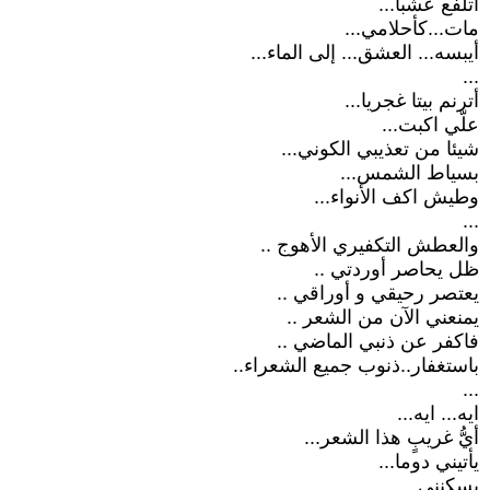
أتلفع عشبا...
مات...كأحلامي...
أيبسه... العشق... إلى الماء...
...
أترنم بيتا غجريا...
علّي اكبت...
شيئا من تعذيبي الكوني...
بسياط الشمس...
وطيش اكف الأنواء...
...
والعطش التكفيري الأهوج ..
ظل يحاصر أوردتي ..
يعتصر رحيقي و أوراقي ..
يمنعني الآن من الشعر ..
فاكفر عن ذنبي الماضي ..
باستغفار..ذنوب جميع الشعراء..
...
ايه... ايه...
أيُّ غريبٍ هذا الشعر...
يأتيني دوما...
يسكنني...