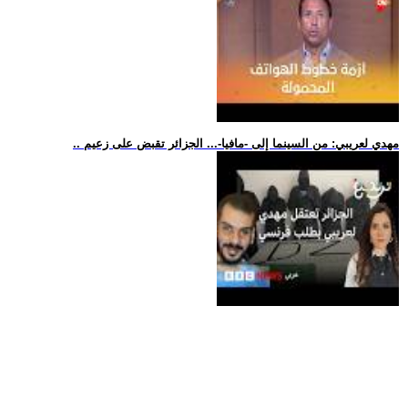
.. مهدي لعريبي: من السينما إلى -مافيا-... الجزائر تقبض على زعيم