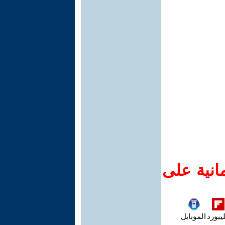
انية على
يبورد
الموبايل