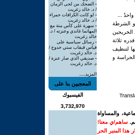
-
الضحك من لحى الزمان
/ د. خالد زغريت
-
لو كانت الكرافات حمراء
/ د. خالد زغريت
أو الشرطة
-
سهرة على كأس متة مع
المهاتما غاندي وعنزته / د.
ل الخريجين
خالد زغريت
ره ثلاثة
-
رسائل سياسية على
قياس قبقاب ستي خدوج /
ها لتنظيف
د. خالد زغريت
الحراسة و
-
صديقي الذي صار عنزة /
د. خالد زغريت
المزيد.....
المعجبين بنا على
الفيسبوك
Transl
3,732,970
اعية، والمساواة
م.
ساهم/ي معنا!
رار هذا المنبر الحر