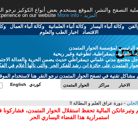
ة التصفح والنشر، الموقع يستخدم بعض أنواع الكوكيز نرجو النق
More info - المزيد
experience on our website
الفن
-
وكالة أنباء اليسار
-
وكالة أنباء العلمانية
-
وكالة أنباء العمال
-
وكا
الاقتصاد
-
اخبار الطب والعلوم
 الرئيسي لمؤسسة الحوار المتمدن
، علمانية، ديمقراطية، تطوعية وغير ربحية
ل مجتمع مدني علماني ديمقراطي حديث يضمن الحرية والعدالة الاجتم
حوار المتمدن على جائزة ابن رشد للفكر الحر والتى نالها أعلام في الفك
م مشاكل تقنية في تصفح الحوار المتمدن نرجو النقر هنا لاستخدام الموقع
كوردي
English
الاخبار
مراكز
الحوار المتمدن
الحلي
- دورة عراق العلم و البطالة !!
 وتبرعاتكن المالية تحفظ استقلال الحوار المتمدن، فشاركونا 
استمرارية هذا الفضاء اليساري الحر