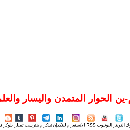
ين الحوار المتمدن واليسار والعلم
وك
التويتر
اليوتيوب
RSS
الانستغرام
لينكدإن
تيلكرام
بنترست
تمبلر
بلوكر
فل