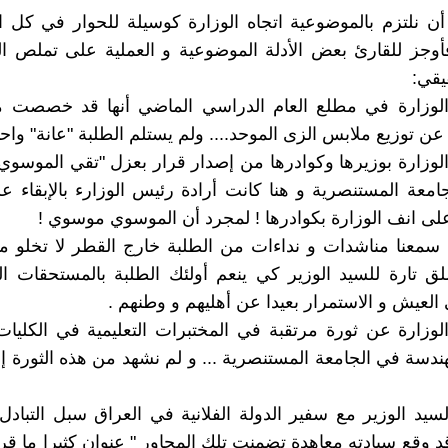
أن نلتزم بالموضوعية اتجاه الوزارة كوسيلة للحوار في كل 
فأوجز للقارئ بعض الأدلة الموضوعية و العملية على تملص ا
يقي:
 الوزارة في مطلع العام الدراسي الماضي أنها قد خصصت مبا
 عن توزيع ملابس الزى الموحد.... ولم يستلم الطلبة "عانة" واحد
لوزارة بوزيرها وكوادرها من إصدار قرار بعزل "تقي الموسوي 
امعة المستنصرية و هنا كانت أرادة رئيس الوزارء بالإبقاء
ى انف الوزارة بكوادرها ! لمجرد أن الموسوي موسوي !
ما سمعنا مناشدات و نداءات من الطلبة خارج القطر لا تخلو 
ملق تارة للسيد الوزير كي ينعم أولئك الطلبة بالمستحقات الم
 العيش و الاستمرار بعيدا عن أهليهم و وطنهم .
الوزارة عن ثورة مرتقبة في المختبرات التعليمية في الكليات
ندسة في الجامعة المستنصرية ... و لم نشهد من هذه الثورة إلا
لسيد الوزير مع سفير الدولة الفلانية في العراق سبل التبادل
د وقع سيادته معاهدة تضمنت تلك المحاور " عنوان كثيرا ما قرت