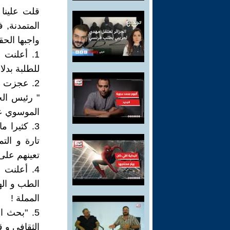
قلت علينا 
المتمدنة, 
واجبها الحق
1. أعلنت
للطلبة بدلا
2. عجزت ا
" رئيس الج
الموسوي عل
3. كثيرا 
تارة و الت
تعينهم على
4. أعلنت 
الطب و اله
المملة !
5. "بحث ا
الثقافي و ق