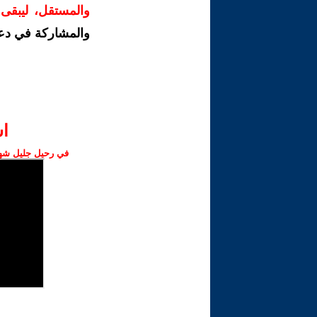
والمستقل، ليبقى ص
والمشاركة في دع
ا‫
في رحيل جليل شهبا