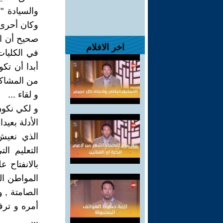
وكان أحرى 
صحيح أن ال
اخر الافلام
في الكليات
أبدا أن تك
من المشاكل
و لقاء ...
و لكي نكون
الأدلة بعيد
الذي نعيش
التعليم ال
بالانفتاح ع
المواطن الع
الصامتة , 
أمره و ترف
...