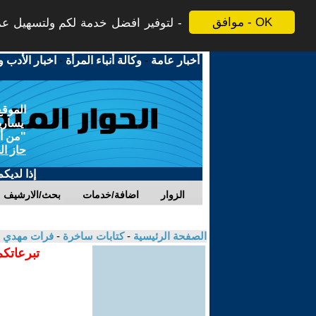
موافق - OK
لتوفير افضل خدمة لكم ولتسهيل عملي
أخبار عامة
-
وكالة أنباء المرأة
-
اخبار الأدب و
الموقع
يسارية
"من أج
حاز ال
إذا لديك
الزوار
اضافة/خدمات
بحث/الارشيف
الصفحة الرئيسية
-
كتابات ساخرة
-
فرات مهدي 
تبرعاتكم