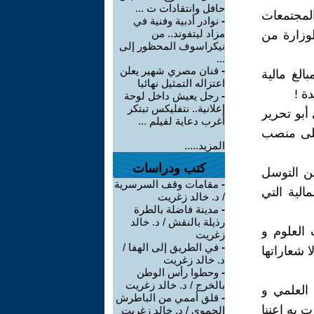
حافل وانتقادات ت ...
المجتمعات
-
نوادر أدبية وفنية في
مزاد ليتفوند.. من
لوزارة من
نيكراسوف المحظور إلى
...
-
فنان مصري شهير يعلن
لغ مالية
اعتزاله التمثيل نهائيا
ة !
-
رجل يعيش داخل لوحة
إعلانية.. نتفليكس تبتكر
أبو تحرير
أغرب دعاية لفيلم ...
 على منصب
المزيد.....
كتب ودراسات
من التوسل
-
مقامات وقف السرسرية
الية التي
/ د. خالد زغريت
-
مدينة فاضلة بالطرة
رذيلة بالنقش / د. خالد
 العلوم و
زغريت
-
في الطريق إلى الهفا /
 شعاراتها
د. خالد زغريت
-
وحطوا رأس الوطن
بالخرج / د. خالد زغريت
 العلمي و
-
قلق أممي من الباطرش
 به اعننا
الحموي / د. خالد زغريت