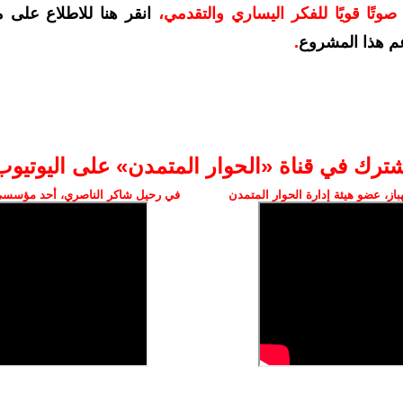
وتًا قويًا للفكر اليساري والتقدمي
،
انقر هنا للاطلاع على 
م هذا المشروع
.
شترك في قناة «الحوار المتمدن» على اليوتيوب
ز، عضو هيئة إدارة الحوار المتمدن
في رحيل شاكر الناصري، أحد مؤسسي 