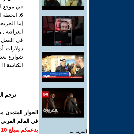
في موقع الو
6. الخطة الخمسية و الخمسينية و السبعية و و و .... خطط كثيرة و الكذب واحدُ ...
إما الخريج
العراقية , 
في العمل 
دولارات أم
شوارع بغدا
الكناسة !!
ترجم ال
الحوار المتمدن م
في العالم العربي
ب
المزيد.....