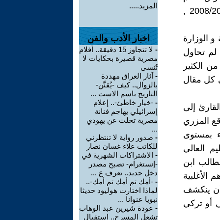
المزيد.....
والسيادة " على دورات تخرج الطلبة في الجامعات للعام الدراسي 2008/2009 ,
و الوزارة
اخبار الأدب والفن
-
لا تتجاوز 15 دقيقة.. أفلام
 لم تحاول
مصرية قصيرة بحكايات لا
من الكثير
تُنسى
-
آثار العراق مهددة
ي كل مقال
بالزوال.. كيف -يُقنَّن-
التاريخ باسم الاست ...
-
-خيار خاطئ-.. إعلام
لقارئ إلى
إسرائيلي يهاجم فنانة
اقع المزري
مصرية تخلت عن يهودي
...
ء بمستوى
-
صدور رواية لا تنتظرني
للكاتب علاء غسان نصار
يم العالي
-
الاشتراكات الشهرية في
لطالب ابن
-إنستغرام- تصبح مصدر
دخل جديد.. تعرف ع ...
 الأغلبية
-
-أمك ثم أمك ثم أمك-..
 أن ينكشف
لماذا اختارت هوليود حديثا
نبويا عنوانا ...
ي أو تركي
-
عودة شيرين عبد الوهاب
تشعل المسرح.. استقبال