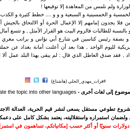
زارة ولم نلمس من المعاهدة إلا توقيعها !
ين فلا يجدون إمامهم إلا الإعمال الحرة أو الالتحاق بالجيش 
و بالنسبة للطالبات فالزوم البيت هو القرار الأمثل , و تتسع أما
و بصفة رئيس كناسين في شارع أبي نؤاس و براتب مغري قد
ريكية لليوم الواحد , هذا بعد أن أعلنت أمانة بغداد عن حملت
د , فقد صدق العاطل الذي قال : لم يبقى بهذا البلد عمل ألا 
#فرات_مهدي_الحلي (هاشتاغ)
موضوع إلى لغات أخرى -
ate the topic into other languages
شروع تطوعي مستقل يسعى لنشر قيم الحرية، العدالة الاجتم
. ولضمان استمراره واستقلاليته، يعتمد بشكل كامل على دعمك
دعمكم بمبلغ 10 دولارات سنويًا أو أكثر حسب إمكانياتكم، تساهمون في استم