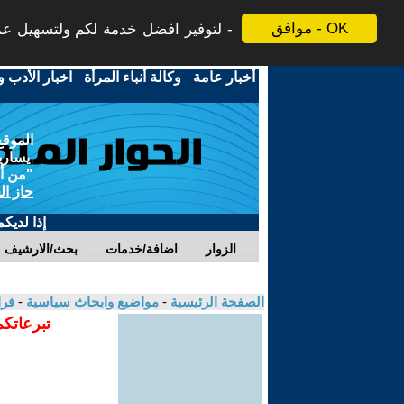
موافق - OK
لتوفير افضل خدمة لكم ولتسهيل عملي
أخبار عامة
-
وكالة أنباء المرأة
-
اخبار الأدب و
الموقع
يسارية
"من أج
حاز ال
إذا لديك
الزوار
اضافة/خدمات
بحث/الارشيف
الصفحة الرئيسية
-
مواضيع وابحاث سياسية
-
فرا
تبرعاتكم