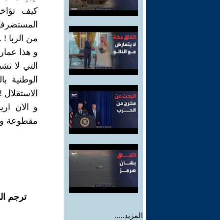
كيف تؤاخ
المستضرفين
من الربا ! .
و هذا عمار
التي لا تشب
الوطنية با
الاستقلال !
و الان اري
مقطوعة و 
ترجم ال
المزيد.....