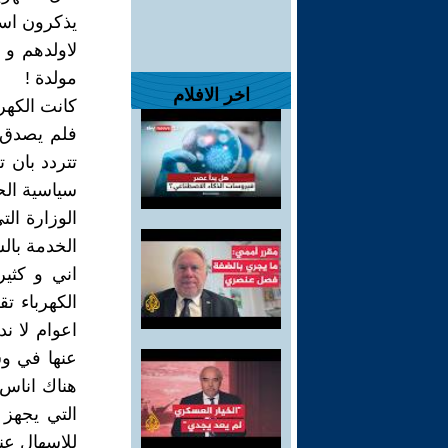
يذكرون اسم 
لاولدهم و 
مولدة !
اخر الافلام
كانت الكهر
فلم يصدق ا
تتردد بان 
سياسية الح
الوزارة ال
الخدمة بال
اني و كثير
الكهرباء 
اعوام لا ن
عنها في وس
هناك اناس ف
التي يجهز ب
للاسهال عن