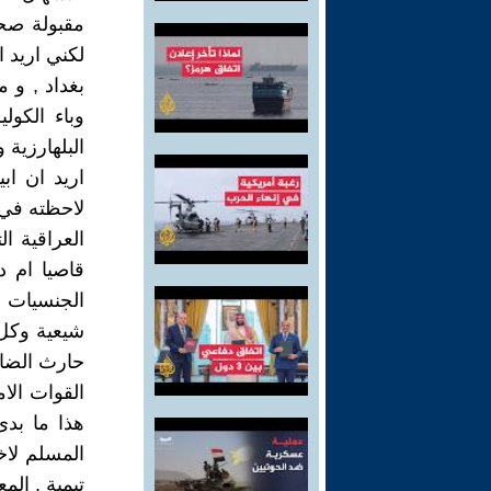
مقبولة صحي
لكني اريد 
بغداد , و
وباء الكو
البلهارزية و
اريد ان اب
لاحظته في ه
العراقية 
قاصيا ام د
الجنسيات 
شيعية وكل 
حارث الضار
القوات الا
هذا ما بد
المسلم لاخ
تيمية , ال