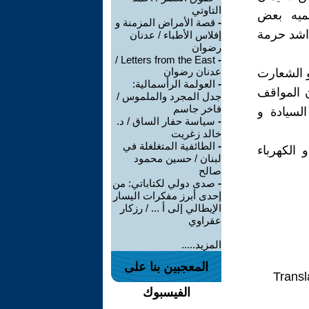
التاوتي
ميه بعض
-
قصة الأمراض المزمنة و
 اشد حرمة
إفلاس الأطباء / عدنان
رضوان
Letters from the East /
-
عدنان رضوان
و الشعارت
-
العولمة الرأسمالية:
ن المواقف
جدل المجرد والملموس /
فاخر جاسم
السيادة و
-
سياسة حفار الساق / د.
خالد زغريت
-
الطائفية المتغلغلة في
الكهرباء
لبنان / حسين محمود
صالح
-
صدى دولي لكتاباتي: من
إحدى أبرز مفكرات اليسار
الإيطالي إلى أ ... / رزكار
عقراوي
المزيد.....
المعجبين بنا على
Transl
الفيسبوك