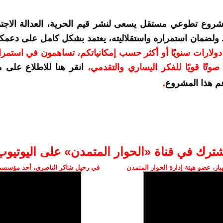
شروع تطوعي مستقل يسعى لنشر قيم الحرية، العدالة الاجتم
. ولضمان استمراره واستقلاليته، يعتمد بشكل كامل على دعمك
دعمكم بمبلغ 10 دولارات سنويًا أو أكثر حسب إمكانياتكم، تساهمون في استم
وتًا قويًا للفكر اليساري والتقدمي
،
انقر هنا للاطلاع على 
م هذا المشروع
.
شترك في قناة «الحوار المتمدن» على اليوتيوب
ز، عضو هيئة إدارة الحوار المتمدن
في رحيل شاكر الناصري، أحد مؤسسي 