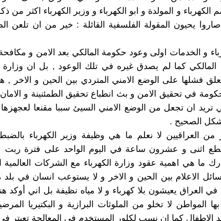
الكهرباء و المولدة و ابو الكهرباء و وزير الكهرباء اكثر من ذك
صاروا يحيون المقولة الفلسفية القائلة : خير من ان تلعن ا
باء و الخدمات اولى وعود حكومة المالكي بعد الامن و مكافحة 
لمالكي كما لم يصدق غيره في تلك الوعود , بل ان وزارة ال
تعلق فشلها على الوضع الامني المتردي بين الحين و الاخر , ه
كومة في تحقيق الامن و بث انطباع تحقيق الطمئنينة و الامان
تي تريد ان تجعل من الوضع الامني السيئ سببا مقنعا لعجهزها
شكل الصحيح .
 من العراقيين لا نعلم ما هي وظيفة وزير الكهرباء بالضبط
تقطع اثنى و عشرون ساعة في اليوم الواحد على فترة ربت ع
درك ما هي اهمية عقود وزارة الكهرباء مع الشركات العالمية 
ائل الاعلام بين الحين و الاخر و لا يستوعب انسان في بلد
ي العراق يعيشون بلا كهرباء و لا مياه نظيفة بل اني أوكد هنا 
ها المواطن لا تخلو من الملوثات البرازية و البكتيريا المرضي
د الاطفال كما ان نسب لكلور المستخدم في المعالجة تعبتر في