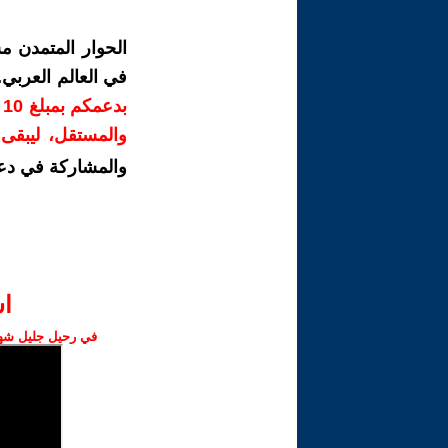
الحوار المتمدن م
في العالم العربي
ب
والمستقل، ليبقى ص
والمشاركة في دع
ا‫
في رحيل جليل شهبا