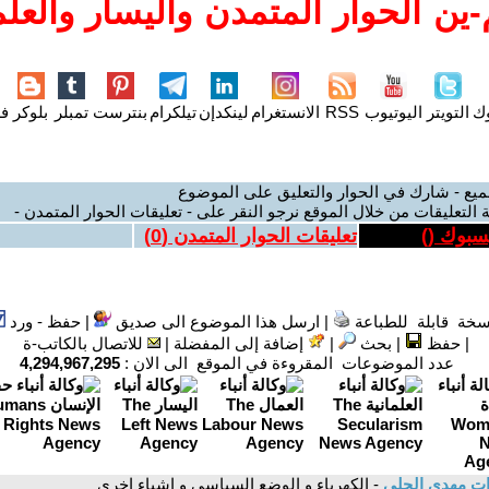
ين الحوار المتمدن واليسار والعلم
وك
التويتر
اليوتيوب
RSS
الانستغرام
لينكدإن
تيلكرام
بنترست
تمبلر
بلوكر
فل
ميع - شارك في الحوار والتعليق على الموضوع
 التعليقات من خلال الموقع نرجو النقر على - تعليقات الحوار المتمدن -
يسبوك (
)
تعليقات الحوار المتمدن (
0
)
سخة قابلة للطباعة
|
ارسل هذا الموضوع الى صديق
|
حفظ - ورد
|
حفظ
|
بحث
|
إضافة إلى المفضلة
|
للاتصال بالكاتب-ة
عدد الموضوعات المقروءة في الموقع الى الان :
4,294,967,295
ت مهدي الحلي
- الكهرباء و الوضع السياسي و اشياء اخرى