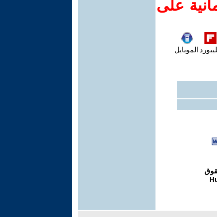
انية على
يبورد
الموبايل