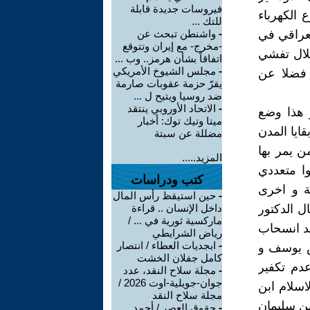
فيروسات جديدة قابلة
 الكهرباء
للتك ...
لعراقي في
-
واشنطن تبحث عن
-مخرج- مع إيران وتتوقع
لال تفشي
اتفاقاً بشأن هرمز.. وب ...
-
مجلس الشيوخ الأمريكي
 فضلا عن
يقرّ حزمة عقوبات صارمة
ضد روسيا ويتيح ل ...
-
الاتحاد الأوروبي ينتقد
و هذا وضع
ميتا وتيك توك: أخبار
ايا المدن
مضللة عن سبتة
 يمر بها
المزيد.....
وا متعددي
كتب ودراسات
ة و اخرى
-
حين استيقظ رأس المال
ل الدكتور
داخل الإنسان .. قراءة
ماركسية ثورية في ... /
عد انسحاب
رياض الشرايطي
-
ابجديات العطاء / انتصار
يص يوسف و
كامل جفلان الخشت
دم تكفير
-
مجلة سلاح النقد، عدد
جوان-جويلية-اوت 2026 /
اسلام ابن
مجلة سلاح النقد
بن سليمان
-
حقوق العصر / أحمد