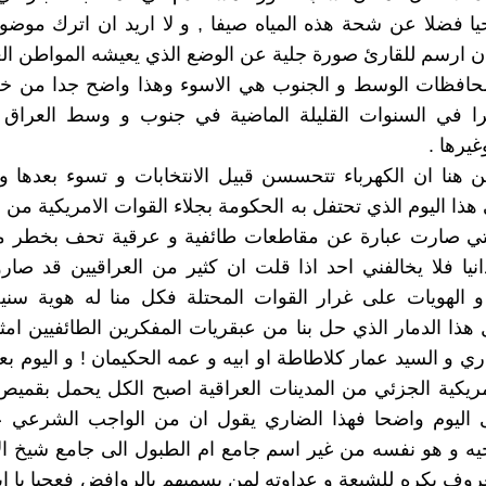
ا فضلا عن شحة هذه المياه صيفا , و لا اريد ان اترك موضوع
ان ارسم للقارئ صورة جلية عن الوضع الذي يعيشه المواطن ا
 محافظات الوسط و الجنوب هي الاسوء وهذا واضح جدا من خ
ليرا في السنوات القليلة الماضية في جنوب و وسط العراق
غيرها .
ين هنا ان الكهرباء تتحسسن قبيل الانتخابات و تسوء بعدها 
ذا اليوم الذي تحتفل به الحكومة بجلاء القوات الامريكية من بق
التي صارت عبارة عن مقاطعات طائفية و عرقية تحف بخطر من
انيا فلا يخالفني احد اذا قلت ان كثير من العراقيين قد صار
و الهويات على غرار القوات المحتلة فكل منا له هوية سني
هذا الدمار الذي حل بنا من عبقريات المفكرين الطائفيين امثا
ي و السيد عمار كلاطاطة او ابيه و عمه الحكيمان ! و اليوم ب
مريكية الجزئي من المدينات العراقية اصبح الكل يحمل بقم
ى اليوم واضحا فهذا الضاري يقول ان من الواجب الشرعي ع
يه و هو نفسه من غير اسم جامع ام الطبول الى جامع شيخ ال
معروف بكره للشيعة و عداوته لمن يسميهم بالروافض فعجبا يا ا