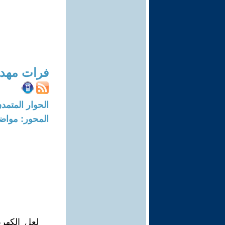
فرات مهد
الحوار المتمدن-العدد: 2695 - 9
المحور: مواض
لعل الكهر