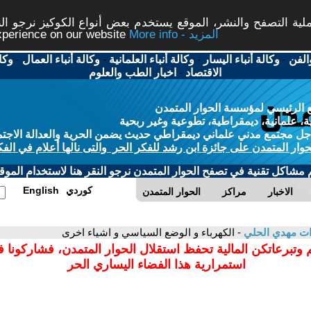
ة التصفح والنشر، الموقع يستخدم بعض أنواع الكوكيز نرجو النق
More info - المزيد
experience on our website
الفن
-
وكالة أنباء اليسار
-
وكالة أنباء العلمانية
-
وكالة أنباء العمال
-
وكا
الاقتصاد
-
اخبار الطب والعلوم
 الرئيسي لمؤسسة الحوار المتمدن
، علمانية، ديمقراطية، تطوعية وغير ربحية
ل مجتمع مدني علماني ديمقراطي حديث يضمن الحرية والعدالة الاجتم
حوار المتمدن على جائزة ابن رشد للفكر الحر والتى نالها أعلام في الفك
م مشاكل تقنية في تصفح الحوار المتمدن نرجو النقر هنا لاستخدام الموقع
كوردي
English
الاخبار
مراكز
الحوار المتمدن
ت مهدي الحلي
- الكهرباء و الوضع السياسي و اشياء اخرى
 وتبرعاتكن المالية تحفظ استقلال الحوار المتمدن، فشاركونا 
استمرارية هذا الفضاء اليساري الحر