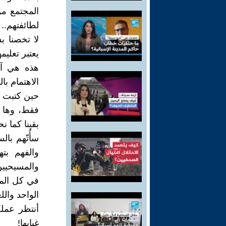
المجتمع من 
لطائفتهم..
لا تخصنا 
يعتبر تعلي
هذه هي آفة
الاهتمام با
حين كتبت عن
فقط، وها ن
بقينا كما 
سأُتّهم با
والفهم بت
والمسيحيي
في كل المو
الواحد والل
أنتظر عملك
غيابها!