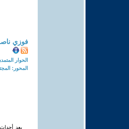
فوزي ناصر
الحوار المتمدن-العدد: 2693 - 09
المحور: المجت
بعد أحداث