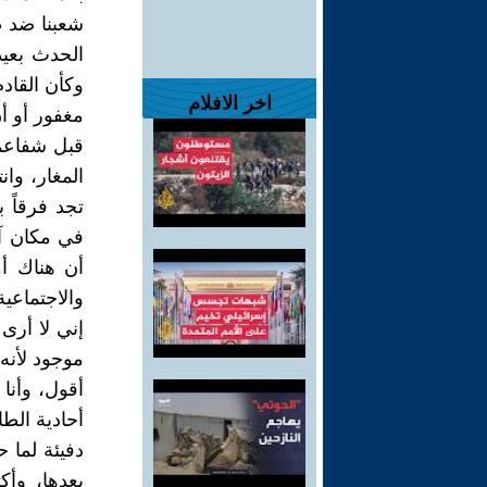
شعبنا ضد ط
الحدث بعيد
وكأن القاد
اخر الافلام
مغفور أو أ
قبل شفاعمر
المغار، وا
تجد فرقاً 
في مكان آخ
أن هناك أم
والاجتماعية
إني لا أرى 
موجود لأنه ل
أقول، وأنا
أحادية الطا
دفيئة لما
بعدها، وأ