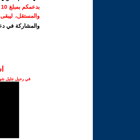
ب
والمستقل، ليبقى ص
والمشاركة في دع
ا‫
في رحيل جليل شهبا