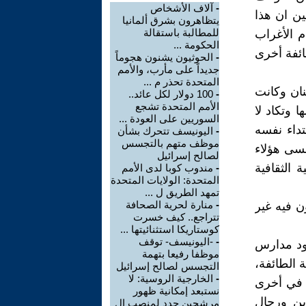
-
آلاف الأشخاص
ين ان هذا
يتظاهرون بشرق ألمانيا
للمطالبة باستقالة
م الأغراب
الحكومة ...
ائفة أخرى
-
الحوثيون يشنون هجوماً
جديداً على مأرب، والأمم
المتحدة تحذر م ...
ان وكانت
-
100 دولار لكل عائد..
الأمم المتحدة تشجع
 وتكاد لا
السوريين على العودة ...
تداء نفسه
-
اليونيسف تتحرك بشأن
موظف متهم بالتجسس
نسى هؤلاء
لصالح إسرائيل
 الثقافية
-
مندوب كوبا لدى الأمم
المتحدة: الولايات المتحدة
تمهد الطريق ل ...
-
منارة لحرية الصحافة
ون فيه غير
تتراجع.. كيف خسرت
كوستاريكا استثنائيتها ...
-
-اليونيسف- توقف
جود مدارس
موظفا رفيعا بتهمة
ة الطائفة،
التجسس لصالح إسرائيل
-
الخارجية الروسية: لا
 في أخرى
نستبعد إمكانية ظهور
ين ورجال
مرشحين جدد لمنصب ال