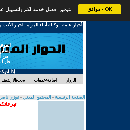
موافق - OK
لتوفير افضل خدمة لكم ولتسهيل عملي
أخبار عامة
-
وكالة أنباء المرأة
-
اخبار الأدب و
الموقع
يسارية
"من أج
حاز ال
إذا لديك
الزوار
اضافة/خدمات
بحث/الارشيف
الصفحة الرئيسية
-
المجتمع المدني
-
فوزي ناصر
تبرعاتكم