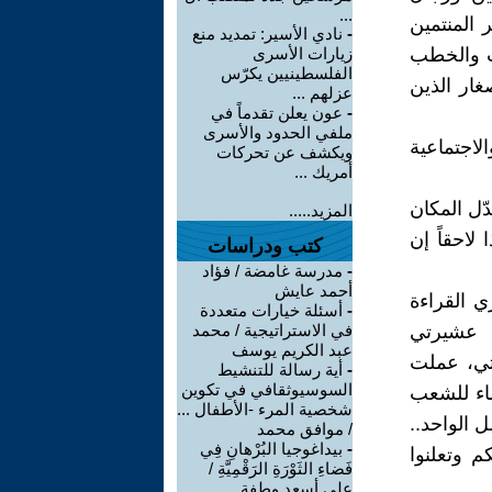
...
 المنتمين
-
نادي الأسير: تمديد منع
وب والخطب
زيارات الأسرى
الفلسطينيين يكرّس
ار الذين
عزلهم ...
-
عون يعلن تقدماً في
ملفي الحدود والأسرى
لاجتماعية
ويكشف عن تحركات
أمريك ...
ّل المكان
المزيد.....
لاحقاً إن
كتب ودراسات
-
مدرسة غامضة / فؤاد
أحمد عايش
ي القراءة
-
أسئلة خيارات متعددة
ن عشيرتي
في الاستراتيجية / محمد
عبد الكريم يوسف
تي، عملت
-
أية رسالة للتنشيط
السوسيوثقافي في تكوين
ماء للشعب
شخصية المرء -الأطفال ...
ل الواحد..
/ موافق محمد
-
بيداغوجيا البُرْهانِ فِي
م وتعلنوا
فَضاءِ الثَوْرَةِ الرَقْمِيَّةِ /
علي أسعد وطفة