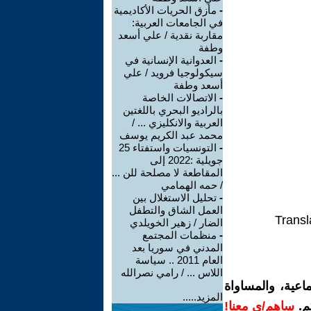
-
مأزق الحريات الأكاديمية
في الجامعات العربية:
مقاربة نقدية / علي أسعد
وطفة
-
العدوانية الإنسانية في
سيكولوجيا فرويد / علي
أسعد وطفة
-
الاتصالات الخاصة
بالراديو البحري باللغتين
العربية والانكليزي ... /
محمد عبد الكريم يوسف
-
التونسيات واستفتاء 25
جويلية :2022 إلى
المقاطعة لا مصلحة للن ...
/ حمه الهمامي
-
تحليل الاستغلال بين
العمل الشاق والتطفل
Transl
الضار / زهير الخويلدي
-
منظمات المجتمع
المدني في سوريا بعد
العام 2011 .. سياسة
اللاس ... / رامي نصرالله
اعية، والمساواة
المزيد.....
م.
ساهم/ي معنا!