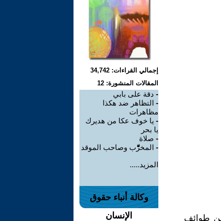
إجمالي القراءات: 34,742
المقالات المنشورة: 12
-
دقة على بابي
-
التظاهر ضد هكذا
مظاهرات
-
يا خوف عكا من هديرك
يا بحر
-
صلاة
-
المخرِّّّّّّّب وصاحب الموقد
المزيد.....
وكالة أنباء حقوق
الإنسان
من طوائف