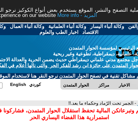
ة التصفح والنشر، الموقع يستخدم بعض أنواع الكوكيز نرجو النق
More info - المزيد
experience on our website
الفن
-
وكالة أنباء اليسار
-
وكالة أنباء العلمانية
-
وكالة أنباء العمال
-
وكا
الاقتصاد
-
اخبار الطب والعلوم
 الرئيسي لمؤسسة الحوار المتمدن
، علمانية، ديمقراطية، تطوعية وغير ربحية
ل مجتمع مدني علماني ديمقراطي حديث يضمن الحرية والعدالة الاجتم
حوار المتمدن على جائزة ابن رشد للفكر الحر والتى نالها أعلام في الفك
م مشاكل تقنية في تصفح الحوار المتمدن نرجو النقر هنا لاستخدام الموقع
كوردي
English
الاخبار
مراكز
الحوار المتمدن
- الجمر تحت الرّماد وحكماء ما بعد.!!
 وتبرعاتكن المالية تحفظ استقلال الحوار المتمدن، فشاركونا 
استمرارية هذا الفضاء اليساري الحر