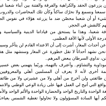
يزرعون الحقد والكراهية والفرقة والفتنة بين أبناء شعبنا غير
 سمعنا ونسمع ولا نحرّك ساكناً وكأن تلك المحاضرات والدر
بشيء أو أن شعبنا محصّن ضد ما يزرعه هؤلاء في نفوس الصغ
مهم كالنقش في الحجر.
 شعبنا، وهذا ما يستحق من قياداتنا الدينية والسياسية وا
لدرجة الأولى لأنها الآفة العظمى.
 أحداث المغار، أشرت إلى أن الاعتداء القادم لن يتأخّر وسيبد
حن نشهد أحداثاً لا تقل خطورة عن المغار وسنشهد مثل هذا 
نحن، نداوي السرطان ببعض المرهم..
لسوداوية والتشاؤم.. وأعترف بالتهمة، وربّما يتهمني بعض عسير
همة أخرى لأنه لا يعرف أن المسلمين أهلي والمعروفيي
ن طائفتي ولن أخرج من أهلي ولا من عشيرتي ولا من طائف
اقع التي أتيح لي العمل فيها على زيادة الوعي الوطني والانت
غة الواحدة والتاريخ الواحد والحضارة الواحدة والألم الواحد والأم
م أيها السادة المسؤولون ولا تحاولوا تغطية الشمس بعباءتك