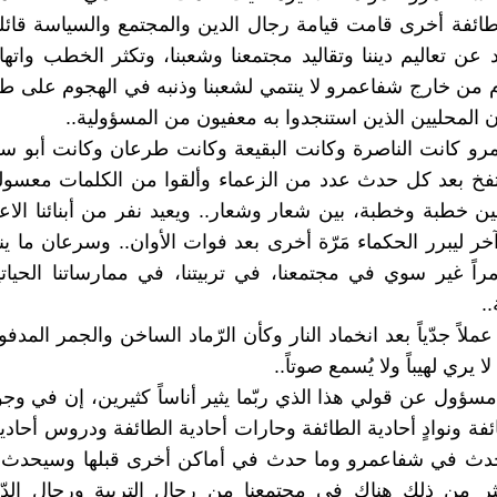
ائفة أخرى قامت قيامة رجال الدين والمجتمع والسياسة قائل
 عن تعاليم ديننا وتقاليد مجتمعنا وشعبنا، وتكثر الخطب واتها
م من خارج شفاعمرو لا ينتمي لشعبنا وذنبه في الهجوم على ط
ن المحليين الذين استنجدوا به معفيون من المسؤولية..
و كانت الناصرة وكانت البقيعة وكانت طرعان وكانت أبو سن
نتفخ بعد كل حدث عدد من الزعماء وألقوا من الكلمات معسولها
بين خطبة وخطبة، بين شعار وشعار.. ويعيد نفر من أبنائنا الاع
ر ليبرر الحكماء مَرّة أخرى بعد فوات الأوان.. وسرعان ما ي
راً غير سوي في مجتمعنا، في تربيتنا، في ممارساتنا الحياتية
..
عملاً جدّياً بعد انخماد النار وكأن الرّماد الساخن والجمر المدف
ا يري لهيباً ولا يُسمع صوتاً..
 مسؤول عن قولي هذا الذي ربّما يثير أناساً كثيرين، إن في و
ئفة ونوادٍ أحادية الطائفة وحارات أحادية الطائفة ودروس أحادي
 حدث في شفاعمرو وما حدث في أماكن أخرى قبلها وسيحدث
كثر من ذلك هناك في مجتمعنا من رجال التربية ورجال الدّ