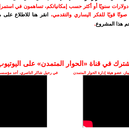
دعمكم بمبلغ 10 دولارات سنويًا أو أكثر حسب إمكانياتكم، تساهمون في استم
وتًا قويًا للفكر اليساري والتقدمي
،
انقر هنا للاطلاع على 
م هذا المشروع
.
شترك في قناة «الحوار المتمدن» على اليوتيوب
ز، عضو هيئة إدارة الحوار المتمدن
في رحيل شاكر الناصري، أحد مؤسسي 