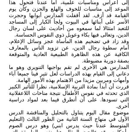
إلى أعراس ومناسبات علمية، أما عندنا فتحول هذا
الموعد إلى مناسبات للخوف والهلع والحزن وكأن يوم
القيامة قد أزف. لقد أقفلت المدارس أبوابها وحجرت
الأسر على أبنائها في البيوت ولجأ الكبار إلى المساجد
للتعبد امتثالا لما سمعوه من أحاديث على لسان رجال
الدين، وتعالى فيها بكاء وعويل ذوي النفوس الحساسة.
وقد زاد في تضخيم هذه المأساة عجز وسائل الإعلام،
أمام سطوة رجال الدين، عن تزويد الناس بالمعارف
الكافية عن هذه الظاهرة الطبيعية العادية والمتوقعة
بصفة دورية مضبوطة.
المدارس هي الأخرى لم تقم بواجبها التنويري وهو ما
دعاني إلى القيام بهذه الدراسات لعل تثير فينا جميعا آباء
وأمهات ومربين مزيدا من الاهتمام بهذه الأمور الهامة.
قررت أن أبدأ بمادة التربية الإسلامية، نظرا للتأثير الكبير
الذي تحدثه في نفوس الأطفال نتيجة مناخات اللاعقلانية
التي تسودها. على أن أتطرق فيما بعد لمواد دراسية
أخرى.
موضوع مقال اليوم يتناول بالتحليل والمناقشة الدرس
الأول في منهاج السنة الثانية من الطور الثالث (التعليم
المتوسط عندنا حيث يدرس ابني) وهو درس الصوم