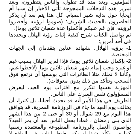
المؤمنين. وبعد مدة قد تطول، والناس ينتظرون، وبعد
تمرير هذه التدخلات الممجوجة تأتي الأخبار إن سلبا أم
إيجابا حول بداية شهر الصيام. كل هذا يتم بعد أن يذكر
الحاضرون بالحديث الشريف: (صوموا لرؤيته وأفطروا
لرؤيته، فإن غم عليكم فأكملوا عدة شعبان ثلاثين يوما).
ثم يواصل الكتاب شرح كيفية إثبات رؤية الهلال ويحددها
في أحد أمرين:
1- برؤية الهلال: بشهادة عدلين يتقدمان إلى الجهات
المختصة.
2- بإكمال شعبان ثلاثين يوما: فإذا لم ير الهلال بسبب غيم
أو غيره وجب إتمام شهر شعبان ثلاثين يوما. (لاحظوا غيم،
وكأننا لا نملك مثلا الطائرات التي بوسعها أن ترتفع فوق
السحب وتتأكد من ذلك بدون معوقات).
المهزلة نفسها تتكرر مع اقتراب يوم العيد، ليفرض
المسؤولون نفس السرك على الناس.
الطريف في هذا الأمر أنه قد يحدث أحيانا، بل كثيرا، أن
يخالف يوم العيد ما جاء في الروزنامة القمرية، قد يتوافق
هذا اليوم مع 29 شوال أو 30 أو حتى 2 من هذا الشهر
الذي يلي رمضان ، فماذا يفعل الناس بعد أن يمر العيد؟
يواصلون العمل بالروزنامة المطبوعة والمعتمدة رسميا
كما هي وكأن شيئا لم يكن. طبعا، الناس في الواقع لا