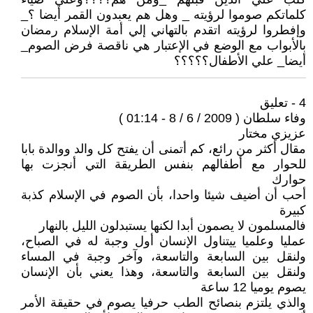
كلماتكم صوموا لرؤيته _ وهل هم يعبدون القمر أيضا ؟_
وإفطروا لرؤيته اتقدم بالتهاني إلي أمة الإسلام رمضان
بالأبواب مع الوضع في الإعتبار هي ناقصة فرض الصوم_
أيضا_ علي الأطفال؟؟؟؟؟
4 - تعليق
وفاء سلطان ( 2009 / 6 / 8 - 01:14 )
عزيزي مختار
مقال أكثر من رائع، كم أتمنى أن يفتح كل والد ووالدة بابا
للحوار مع أطفالهم بنفس الطريقة التي أنجزت بها
حوارك
أحب أن أضيف شيئا واحدا، بأن الصوم في الإسلام كذبة
كبيرة
فالمسلمون لا يصمون أبدا لكنها يستبدلون الليل بالنهار
عمليا وعلميا ييتناول الإنسان أول وجبة له في الصباح،
ولنقل بين السابعة والتاسعة، وآخر وجبة في المساء
ولنقل بين السابعة والتاسعة، وهذا يعني بأن الإنسان
يصوم يوميا 12 ساعة
والذي يلتزم بنصائح الطب حرفيا يصوم في حقيقة الأمر