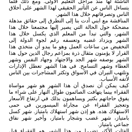
الناشئة لها منذ مراحل التعليم الأولى. ومع ذلك قلما
يتساءل الناس عن التأثير الحقيقي لهذا الشهر على أخلاق
الناس وتصرفاتهم خلال هذا الشهر.
المناقشة مع ابني أدت بنا إلى التطرق إلى حقائق مذهلة
مضحكة حول الحالة التي يصير إليها مجتمعنا خلال هذا
الشهر، والتي تبدأ من المعلم الذي يكسل خلال هذا
الشهر ويزداد غضبه وتعسفه رغم لجوء الدولة إلى
التخفيض من ساعات العمل وهو ما يبدو أن متخذي هذا
القرار لا يؤمنون مثقال ذرة بمزاعم رجال الدين حول هذا
الشهر بوصفه شهر الجد والاجتهاد وجهاد النفس وشهر
العطاء وشهر التسامح. في هذا الشهر تعطل الإدارات
وتلتهب النيران في الأسواق وتكثر المشاجرات بين الناس
لأتفه الأسباب.
كيف يمكن أن نصدق أن هذا الشهر هو شهر مواساة
الفقراء بينما يتهافت الصائمون طوال النهار على شراء ما
يفوق حاجاتهم بكثير ويساهمون بذلك في ارتفاع الأسعار
وتعجيز الفقراء عن مجاراة الميسورين في حمى
الاستهلاك هذه. هو إذن شهر استهلاك بامتياز. شهر كسل
بامتياز، شهر غضب وشجار بامتياز، وأخير شهر نفاق
جماعي بامتياز.
الفئات الأكثر تضررا من هذا الشهر هم الفقراء قبل