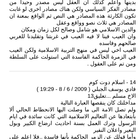
بدينها واعلم كذلك ان العقل ليس مصدر وحيدا من
مصادر الفكر السياسي ولكن هناك مصادر اخرى لو غابت
تكون الكارثة هذه المصادر هي النص ثم الواقع بمعنة ان
المصادر هي ثلاث نصو وواقع وعقل
والدين الاسلامي هو شامل وصالح لكل زمان ومكان
وان العيب فينا لا فيه العيب في غربتنا وتقليدنا للغربي
صالحهم وفاسده
العيب اخي ليس في منهج التربية الاسلامية ولكن العيب
في الزمرة الحاكمة الفاسدة التي استولت على السلطة
ومن تم على العقول .
14 - اسلام دوت كوم
فادي يوسف الجبلي ( 2009 / 6 / 8 - 19:29 )
الاخ مسلم ...تعليق13
مداخلتك كان ينقصها العبارة التالية
ولم تصل الامة الى ما وصلت اليها الانحطاط الحالي ألا
بأبتعادها عن التعاليم الاسلامية التي كانت سائدة في ايام
الرسول وترك العمل بسنة احاديث ارضاع الكبير وبول
البعير واعلان النفير
وأما قولك عن الزمر الحاكمة بأنها فاسدة ..فلا اعلم على