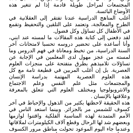
المجتمعات لمراحل طويلة قادمة إذا لم تتغير هذه
الأوضاع البائسة.
أغلب المناهج الدراسية عندنا تفتقر إلى العقلانية في
الطرح والمعالجة، وتعتمد على التلقين والتحفيظ وتقمع
في الأطفال كل تساؤل وكل فضول.
لقد دفعني إلى كتابة هذه المقالات ما لمسته عند ابني،
وأنا أساعده على تحضير دروسه تحسبا لامتحانات آخر
السنة الدراسية، من تخبط ومعاناة في فهم الدروس وما
لمسته من عجز مهول لدى المعلمين في الإجابة عن
تساؤلات تلاميذهم بطرق متفتحة على منجزات العلوم
العصرية. بل إن أغلب المربين في قطيعة تامة مع كل
هذه العلوم العصرية المهتمة بدراسة الإنسان
والمجتمعات مثل علم النفس وعلم الاجتماع
والانثروبولوجيا ومختلف العلوم التي تتعلق بالمعرفة
وعلاقتها بالإنسان .
هذه الحقيقة لاحظتها بكثير من الذهول والإحباط في آخر
كسوف للشمس مر بالجزائر. وبينما استعد الناس في
الأمم المتمدنة لهذه المناسبة الفلكية واقتنوا لوازمها
وبعضهم شد لها الرحال وقطع آلاف الكيلومترات لملاقاتها
وعندما جاء اليوم الموعود تحولت مناطق مرور الكسوف