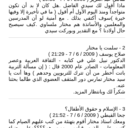
ماذا أقول لك سيدي الفاضل .هل كان لا بد أن تكون
متواجداً ومنذ اليوم الأول أم أقول ( ما في تأخيرة إلا وفيها
خيرة )سوف أكتفي بذلك . مع أمنية لو أن المدرسين
والمعلمين والأساتذة هم مختار ملساوي .كيف سيصبح
حال أولادنا ؟ مع التقدير وبوركت سيدي
2 - سلمت يا مختار
صلاح يوسف ( 2009 / 6 / 7 - 21:29 )
الدكتور نبيل علي في كتابه - الثقافة العربية وعصر
المعلومات - الصادر عام 2000 قال : ( إن مسألة التربية
باتت أخطر من أن تترك للتربويين وحدهم ) وها أنت يا
سيد مختار تمارس دور المثقف العضوي الذي طالما بحثنا
عنه.
شكراً لك وبانتظار المزيد.
3 - الإسلام و حقوق الأطفال؟
جحا القبطي ( 2009 / 6 / 7 - 21:52 )
ومعك استاذ مختار أقوم بتهنئة من كتب عليهم الصيام كما
كتب علي الذين قبلهم _ومن هم؟؟؟؟وعلي ضياء