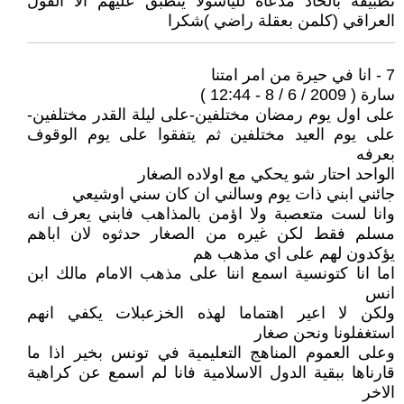
تطبيقه بالحاد مدعاة للياسولا ينطبق عليهم الا القول
العراقي (كلمن بعقلة راضي )شكرا
7 - انا في حيرة من امر امتنا
سارة ( 2009 / 6 / 8 - 12:44 )
على اول يوم رمضان مختلفين-على ليلة القدر مختلفين-
على يوم العيد مختلفين ثم يتفقوا على يوم الوقوف
بعرفه
الواحد احتار شو يحكي مع اولاده الصغار
جائني ابني ذات يوم وسالني ان كان سني اوشيعي
وانا لست متعصبة ولا اؤمن بالمذاهب فابني يعرف انه
مسلم فقط لكن غيره من الصغار حدثوه لان اباهم
يؤكدون لهم على اي مذهب هم
اما انا كتونسية اسمع اننا على مذهب الامام مالك ابن
انس
ولكن لا اعير اهتماما لهذه الخزعبلات يكفي انهم
استغفلونا ونحن صغار
وعلى العموم المناهج التعليمية في تونس بخير اذا ما
قارناها ببقية الدول الاسلامية فانا لم اسمع عن كراهية
الاخر