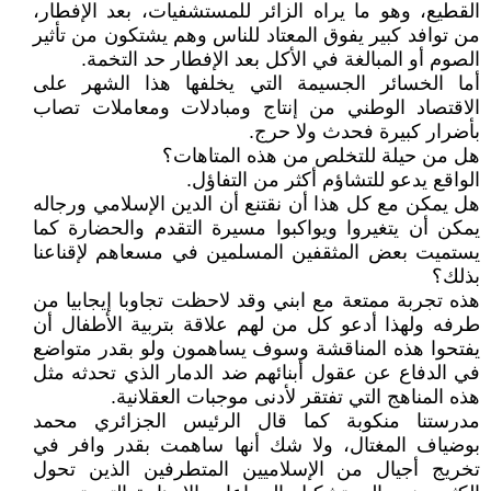
القطيع، وهو ما يراه الزائر للمستشفيات، بعد الإفطار،
من توافد كبير يفوق المعتاد للناس وهم يشتكون من تأثير
الصوم أو المبالغة في الأكل بعد الإفطار حد التخمة.
أما الخسائر الجسيمة التي يخلفها هذا الشهر على
الاقتصاد الوطني من إنتاج ومبادلات ومعاملات تصاب
بأضرار كبيرة فحدث ولا حرج.
هل من حيلة للتخلص من هذه المتاهات؟
الواقع يدعو للتشاؤم أكثر من التفاؤل.
هل يمكن مع كل هذا أن نقتنع أن الدين الإسلامي ورجاله
يمكن أن يتغيروا ويواكبوا مسيرة التقدم والحضارة كما
يستميت بعض المثقفين المسلمين في مسعاهم لإقناعنا
بذلك؟
هذه تجربة ممتعة مع ابني وقد لاحظت تجاوبا إيجابيا من
طرفه ولهذا أدعو كل من لهم علاقة بتربية الأطفال أن
يفتحوا هذه المناقشة وسوف يساهمون ولو بقدر متواضع
في الدفاع عن عقول أبنائهم ضد الدمار الذي تحدثه مثل
هذه المناهج التي تفتقر لأدنى موجبات العقلانية.
مدرستنا منكوبة كما قال الرئيس الجزائري محمد
بوضياف المغتال، ولا شك أنها ساهمت بقدر وافر في
تخريج أجيال من الإسلاميين المتطرفين الذين تحول