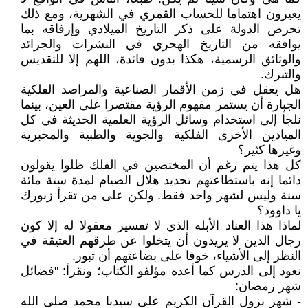
يعيرون اهتماما للحساب القمري في الشهرية، ومع ذلك
تحرص الدولة على ذكر التاريخ الميلادي وإرفاقه بما
يوافقه من التاريخ الهجري في النشرات والجرائد
والوثائق الرسمية، هكذا بدون فائدة، اللهم إلا للتقديس
والتبرك.
هل يعقل في زمن الأقمار الصناعية والمراصد الفلكية
الجبارة أن يستمر مفهوم الرؤية مقتصرا على العين، بينما
نلجأ إلى استخدام وسائل الرؤية العلمية الحديثة في كل
الميادين الأخرى الفلكية والجوية والطبية والمخبرية
وغيرها كثير؟
كل هذا يتم رغم أن المختصين في الفلك ظلوا يقولون
دائما إنه باستطاعتهم تحديد هلال الصيام لمدة ستة مائة
سنة وليس لشهر واحد فقط. ولكن على من تقرأ زبورك
يا داوود؟
لماذا هذا العناد الأبله الذي لا تفسير معقولا له إلا كون
رجال الدين لا يريدون أن يتخلوا عن طرقهم العتيقة في
النظر إلى الأشياء، خوفا على بضاعتهم أن تبور.
نعود إلى الدرس كما أعده مؤلفو الكتاب؛ ونقرأ: "فضائل
شهر رمضان:
- شهر نزول القرآن الكريم على سيدنا محمد صلى الله