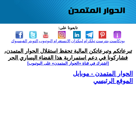
تابعونا على:
بودكاست
بنترست
تيلكرام
لينكدإن
الانستغرام
اليوتيوب
التويتر
الفيسبوك
تبرعاتكم وتبرعاتكن المالية تحفظ استقلال الحوار المتمدن،
فشاركونا في دعم استمرارية هذا الفضاء اليساري الحر
[اشترك في قناة ‫«الحوار المتمدن» على اليوتيوب]
الحوار المتمدن - موبايل
الموقع الرئيسي