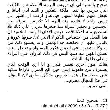
صحيح بالنسبة لي ان دروس التربية الاسلامية و بالكيفية
التي تدرس بها تقتل ملكة التفكير و النقد لدي ابنائنا و
تجعل منهم قطيعا تسهل قيادته.و ارغب ان اشير الي
درس واحد لا فائدة منه اللهم الا تكريس الفرقة بين
الجنسين و تحقير المراة منذ صغرها لتتربي علي ذلك فلا
تستطيع منه افلاتا.اقصد درس الاذان.اذ يلقن التلاميذ ان
هذا الفعل من اختصاص الذكر لا الانثي لان صوتها عورة و
بالتالي عليها ان تخفضه حد الهمس و ما يستتبع ذلك من
سلوكات تضرب في العمق فكرة المساواة.و تجعل البنت
تعيش القهر منذ صبها.اليس في ذلك عدوان علي البراءة
و علي طفولة البنات...
هناك امور اخري تعصر قلبي و انا اري الوقت الذي
يستنزف من طفولة ابنتي حين الج المنزل فاراها منكبة
علي حفظ مثل هذه الدروس بشكل ببغاوي.لان السؤال
في هذا المجال محرم....
المي عميق...
11 - تصحيح كلمة
almotachail ( 2009 / 6 / 8 - 17:27 )