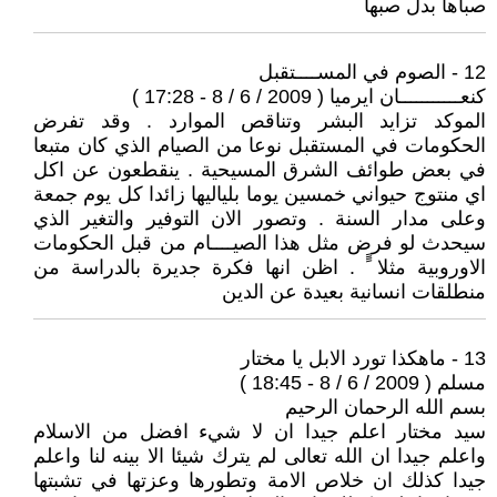
صباها بدل صبها
12 - الصوم في المســــتقبل
كنعـــــــــــان ايرميا ( 2009 / 6 / 8 - 17:28 )
الموكد تزايد البشر وتناقص الموارد . وقد تفرض
الحكومات في المستقبل نوعا من الصيام الذي كان متبعا
في بعض طوائف الشرق المسيحية . ينقطعون عن اكل
اي منتوج حيواني خمسين يوما بلياليها زائدا كل يوم جمعة
وعلى مدار السنة . وتصور الان التوفير والتغير الذي
سيحدث لو فرض مثل هذا الصيــــام من قبل الحكومات
الاوروبية مثلا ًً . اظن انها فكرة جديرة بالدراسة من
منطلقات انسانية بعيدة عن الدين
13 - ماهكذا تورد الابل يا مختار
مسلم ( 2009 / 6 / 8 - 18:45 )
بسم الله الرحمان الرحيم
سيد مختار اعلم جيدا ان لا شيء افضل من الاسلام
واعلم جيدا ان الله تعالى لم يترك شيئا الا بينه لنا واعلم
جيدا كذلك ان خلاص الامة وتطورها وعزتها في تشبتها