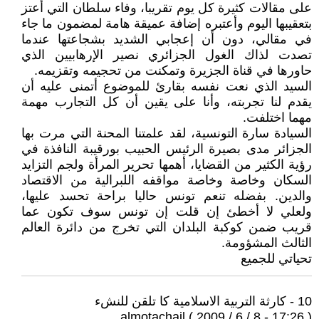
على مقالات كثيرة كل يوم تقريبا، وفاء سلطان التي أعتز
بتعقيبها اليوم وأعتبره إضافة عميقة هامة لمضمون ما جاء
في مقالي، دون أن إعجابي الشديد بشجاعتها عندما
تصدت لذاك الغول الجزائري نصير الإرهابيين الذي
حاورها في قناة الجزيرة وتمكنت من تحجيمه وتقزيمه.
السيد الذي نعت نفسه بقارئ للموضوع أتمنى عليه أن
يقدم لنا تجربته، وأنا على يقين أن كل التجارب مهمة
مهما اختلفت.
السيادة سارة التونسية، لقد علمتنا المحنة التي مرت بها
الجزائر مدى بصيرة الرئيس الحبيب بورقيبة النافذة في
رؤية الكثير من القضايا، أهمها تحرير المرأة ولجم التزايد
السكان وخاصة وخاصة مواقفه اللبرالية من الاقتصاد
والدين. بفضله تنعم تونس حاليا براحة تحسد عليها،
ولعلي لا أخطئ إن قلت إن تونس سوف تكون عما
قريب ضمن كوكبة البلدان التي تخرج من دائرة العالم
الثالث المشؤومة.
تحياتي للجميع
10 - كارثة التربية الاسلامية كا تلقن للنشء
almotachail ( 2009 / 6 / 8 - 17:26 )