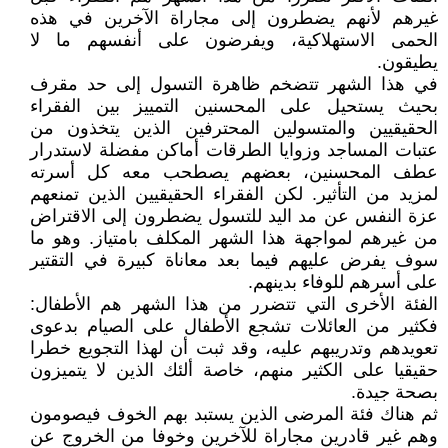
غيرهم لأنهم يضطرون إلى مجاراة الآخرين في هذه
الحمى الاستهلاكية، ويفرضون على أنفسهم ما لا
يطيقون.
في هذا الشهر تتضخم ظاهرة التسول إلى حد مقرف
بحيث يستحيل على المحسنين التمييز بين الفقراء
الحقيقيين والمتسولين المحترفين الذين يتخذون من
عتبات المساجد وزوايا الطرقات أماكن مفضلة لاستدرار
عطف المحسنين، بعضهم يصطحب معه كل أسرته
لمزيد من التأثير. لكن الفقراء الحقيقيين الذين تمنعهم
عزة النفس عن مد اليد للتسول يضطرون إلى الاقتراض
من غيرهم لمواجهة هذا الشهر المكلف بامتياز. وهو ما
سوف يفرض عليهم فيما بعد معاناة كبيرة في التقتير
على أسرهم للوفاء بدينهم.
الفئة الأخرى التي تتضرر من هذا الشهر هم الأطفال:
فكثير من العائلات تشجع الأطفال على الصيام بدعوى
تعويدهم وتدريبهم عليه، وقد ثبت أن لهذا التجويع خطرا
حقيقيا على الكثير منهم، خاصة ألئك الذين لا يتميزون
بصحة جيدة.
ثم هناك فئة المرضى الذين يستبد بهم الخوف فيصومون
وهم غير قادرين مجاراة للآخرين وخوفا من الخروج عن