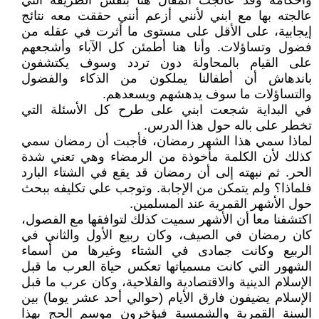
وأحكامه وقد عالجت المقال هنا بنفس الطريقة التي
عالجته بها مع ابني لأنني أزعم أنني حققت معه نتائج
إيجابية، على الأقل على مستوى ما أثرت في عقله من
فضول وتساؤلات. وأنا هنا أطمئن كل الآباء وأشجعهم
على القيام بالمحاولة دون تردد وسوف يكتشفون
باندهاش أن أطفالنا يملكون من الذكاء والفضول
والتساؤلات ما سوف يدهشهم ويسعدهم.
في البداية شجعت ابني على طرح كل الأسئلة التي
تخطر على باله حول هذا الدرس.
لماذا سمي هذا الشهر رمضان، فأجبت أن رمضان سمي
كذلك لأن الكلمة مأخوذة من الرمضاء وهي تعني شدة
الحر. ثم نبهته إلى أن رمضان قد يقع في الشتاء البارد
فلماذا؟ ولم يتمكن من الإجابة. وتوجب علي تكليفه ببحث
حول الأشهر القمرية عند المسلمين.
اكتشفنا معا أن الأشهر سميت كذلك لتوافقها مع الفصول،
كان رمضان في الصيف، وكان ربيع الأول والثاني في
الربيع وكانت جمادى في الشتاء وغيرها من أسماء
الشهور التي كانت مسمياتها تعكس حياة العرب ما قبل
الإسلام الدينية والاقتصادية والفلاحية، وكان عرب ما قبل
الإسلام يضيفون فارق الأيام (حوالي أحد عشر يوما) بين
السنة القمرية والشمسية فيؤخرون موسم الحج بهذا