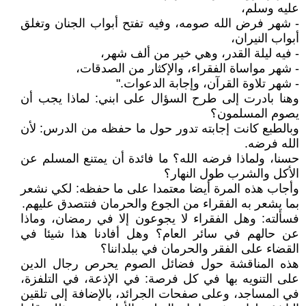
عليه وسلم،
- شهر فرض الله صومه، وفيه تفتح أبواب الجنان وتغلق
أبواب النيران،
- فيه ليلة القدر، وهي خير من ألف شهر،
- شهر مواساة الفقراء، والإكثار من الصدقات،
- شهر تلاوة القرآن، وإجابة الدعوات."
وهنا بادرت إلى طرح السؤال على ابني: لماذا يجب أن
يصوم المسلمون؟
وبالطبع كانت إجابته تدور حول ما حفظه من الدرس: لأن
الله فرضه.
حسنا، ولماذا فرضه الله؟ ما فائدة أن يمتنع المسلم عن
الأكل والشرب طول النهار؟
وأجاب هذه المرة أيضا معتمدا على ما حفظه: لكي نشعر
بما يشعر به الفقراء من الجوع والحرمان فنتصدق عليهم.
فسألته: وهل الفقراء لا يجوعون إلا في رمضان، وماذا
عن حالهم في سائر العام؟ وهل أفادنا هذا شيئا في
القضاء على الفقر والحرمان في ببلداننا؟
هذه المناقشة حول فضائل الصوم يحرص رجال الدين
على التنويه بها في كل فرصة: في الإذعة، في التلفزة،
في المساجد، وعلى صفحات الجرائد، بالإضافة إلى تلقين