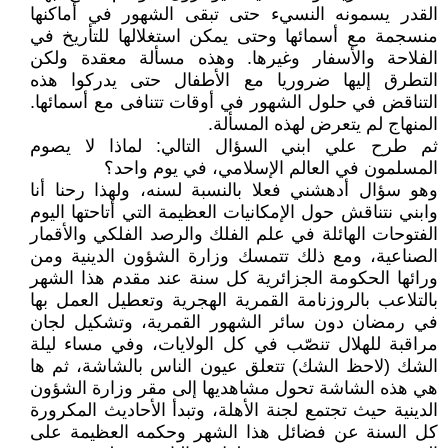
القدر يسمونه النسيء حتى تبقى الشهور في أماكنها
منسجمة مع أسمائها وحتى يمكن استغلالها للتأريخ في
الفلاحة والأسفار وغيرها. وهذه مسألة معقدة ولكن
التطرق إليها ضروريا مع الأطفال حتى يدركوا هذه
التناقض في حلول الشهور في أوقات تتنافى مع أسمائها.
المنهاج لم يتعرض لهذه المسألة.
ثم طرح علي ابني السؤال التالي: لماذا لا يصوم
المسلمون في العالم الإسلامي، في يوم واحد؟
وهو سؤال أدهشني فعلا بالنسبة لسنه، ولهذا رحنا أنا
وابني نتناقش حول الإمكانيات العظيمة التي أتاحتها اليوم
الفتوحات الهائلة في علم الفلك والرصد الفلكي والأقمار
الصناعية، ومع ذلك تتمسك وزارة الشؤون الدينية ومن
ورائها الحكومة الجزائرية كل سنة عند مقدم هذا الشهر
بالتلاعب بالروزنامة القمرية الهجرية وتعطيل العمل بها
في رمضان دون سائر الشهور القمرية، وتشكيل لجان
مراقبة للهلال تنصّب في كل الولايات، وفي مساء ليلة
الشك (لاحظ الشك) تتعلق عيون الناس بالشاشة، ثم ها
هي هذه الشاشة تحول مشاهديها إلى مقر وزارة الشؤون
الدينية حيث تجتمع لجنة الأهلة، وتبدأ الأحاديث المكرورة
كل السنة عن فضائل هذا الشهر وحكمه العظيمة على