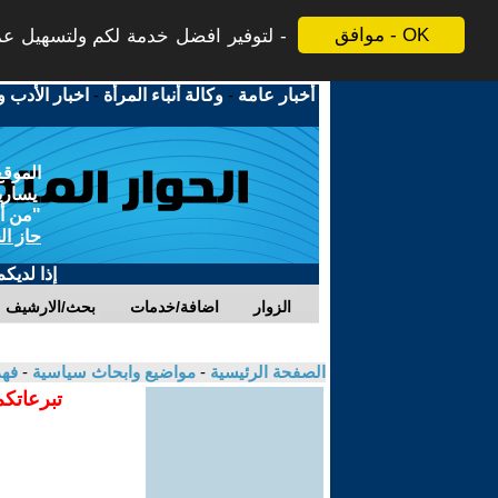
موافق - OK
لتوفير افضل خدمة لكم ولتسهيل عملي
أخبار عامة
-
وكالة أنباء المرأة
-
اخبار الأدب و
الموقع
يسارية
"من أج
حاز ال
إذا لديك
الزوار
اضافة/خدمات
بحث/الارشيف
الصفحة الرئيسية
-
مواضيع وابحاث سياسية
-
فهد
تبرعاتكم