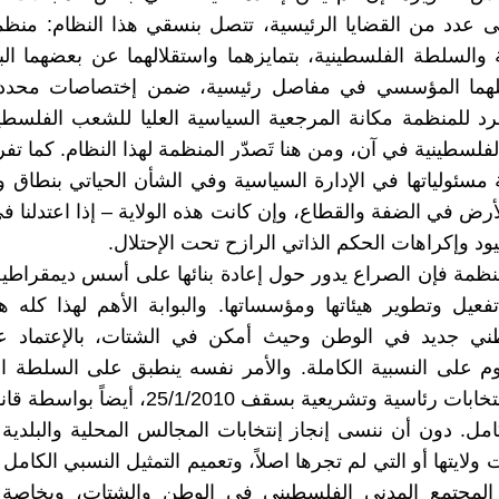
 عدد من القضايا الرئيسية، تتصل بنسقي هذا النظام: منظم
 والسلطة الفلسطينية، بتمايزهما واستقلالهما عن بعضهما ا
اخلهما المؤسسي في مفاصل رئيسية، ضمن إختصاصات محددة 
د للمنظمة مكانة المرجعية السياسية العليا للشعب الفلسط
فلسطينية في آن، ومن هنا تَصدّر المنظمة لهذا النظام. كما تف
 مسئولياتها في الإدارة السياسية وفي الشأن الحياتي بنطاق ول
ض في الضفة والقطاع، وإن كانت هذه الولاية – إذا اعتدلنا في 
ود وإكراهات الحكم الذاتي الرازح تحت الإحتلال.
منظمة فإن الصراع يدور حول إعادة بنائها على أسس ديمقراطية
عيل وتطوير هيئاتها ومؤسساتها. والبوابة الأهم لهذا كله 
 جديد في الوطن وحيث أمكن في الشتات، بالإعتماد ع
وم على النسبية الكاملة. والأمر نفسه ينطبق على السلطة ا
من بوابة إنتخابات رئاسية وتشريعية بسقف 25/1/2010،
امل. دون أن ننسى إنجاز إنتخابات المجالس المحلية والبلدية
ولايتها أو التي لم تجرها اصلاً، وتعميم التمثيل النسبي الكام
مجتمع المدني الفلسطيني في الوطن والشتات، وبخاصة ا