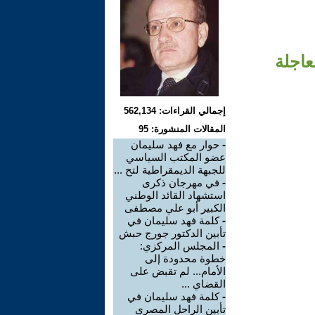
عاجلة
إجمالي القراءات: 562,134
المقالات المنشورة: 95
-
حوار مع فهد سليمان
عضو المكتب السياسي
للجبهة الديمقراطية لتح ...
-
في مهرجان ذكرى
استشهاد القائد الوطني
الكبير أبو علي مصطفى
-
كلمة فهد سليمان في
تأبين الدكتور جورج حبش
-
المجلس المركزي:
خطوة محدودة إلى
الأمام... لم تقبض على
القضاي ...
-
كلمة فهد سليمان في
تأبين الراحل المصري