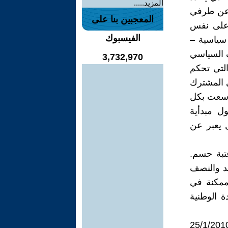
المزيد.....
د عن طرفي
المعجبين بنا على
 على نفس
الفيسبوك
 سياسية –
ف السياسي
3,732,970
 التي تحكم
ي المشترك
ا سعت بكل
ل مبدأية
 يعبر عن
عتبة حسم.
 تتعدى الواحد (1%) أو الواحد والنصف
ممكنة في
ة الوطنية
اء إنتخابات للمجلس التشريعي ولرئاسة السلطة حتى موعد أقصاه 25/1/2010