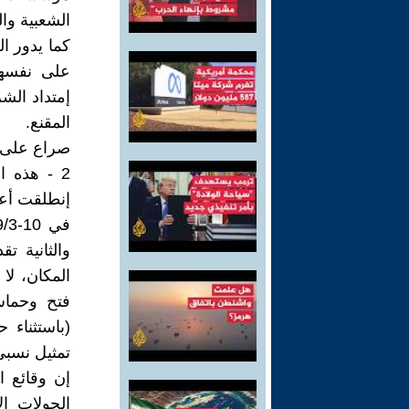
الشعبية وال
كما يدور 
إمتداد الش
المقنع.
صراع على 
2 - هذه 
والثانية ت
فتح وحماس
(باستثناء 
تمثيل نسبي
إن وقائع ا
الجولات ا