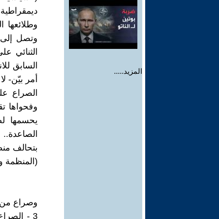
ديمقراطية
وطلائعها ا
وتصل إلى 
الثنائي ع
السابق للان
المزيد.....
أمر بيّن- ل
الصراع عل
وفحواها تق
يحسمها لصا
الصاعدة.. و
بتحالف من
(المنظمة و
وصراع من أ
3 - الصرا