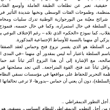
 حقيقية، تعبر عن تطلعات الطبقة العاملة وأوسع الفئات
لمنظمة، وطموحات الفئات الوسطى ونخبها شديدة التأثير في
شرائح معيّنة من البورجوازية الوطنية تدرك سلبيات ومخاط
لى السلطة في حال استمراره، وكما في حال حسمه، فنموذج
قلاب، كما نموذج «الحكم» الذي تلاه – رغم الإختلاف النوعي بين
ا يزكي أي منهما بالنسبة للأوساط الإجتماعية المذكورة.
ى السلطة هو الذي يفسر نزوع فتح وحماس لعقد الصفقات ا
اسم السلطة باعتبار أنه ليس بمقدور أي منهما –في المدى ا
لحه، مع الإشارة إلى أن هذا النزوع أكثر ثباتاً عند حما
اقل ثباتاً عند فتح، القوة المتراجعة.. التي تجد مصلحتها في 
ظمة التحرير للحفاظ على مواقعها في مؤسسات نسقي النظام
السلطة)، دون أن يعني أن حماس –بدورها- لا ترعى تحالفاتها ا
جل التطور الديمقراطي ..
ع من أجل التطوير الديمقراطي للنظام السياسي، بنسقيه، هو 