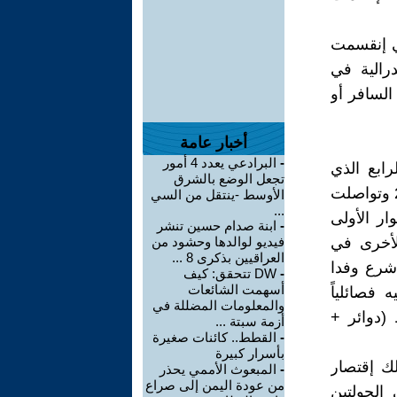
ي إنقسمت
ليها: فدرالية في
السافر أو
أخبار عامة
-
البرادعي يعدد 4 أمور
ابع الذي
تجعل الوضع بالشرق
إنطلقت أعماله في القاهرة على ست جولات حتى الآن، أفتتحت في 26/2 وتواصلت
الأوسط -ينتقل من السي
...
ت جولتا الحوار الأولى
-
ابنة صدام حسين تنشر
لأخرى في
فيديو لوالدها وحشود من
العراقيين بذكرى 8 ...
ا عندما شرع وفدا
-
DW تتحقق: كيف
أسهمت الشائعات
فصائلياً
والمعلومات المضللة في
 (دوائر +
أزمة سبتة ...
-
القطط.. كائنات صغيرة
بأسرار كبيرة
لك إقتصار
-
المبعوث الأممي يحذر
من عودة اليمن إلى صراع
الجولتين