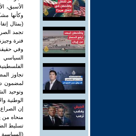
الأسبق، ال
وكأنها مشك
تجمد الصرا
فترة وجيزة
وفي حقيقة 
السياسي 
الفلسطينية
تجاوز الم
لمضمون دي
وتوحيد الش
الوطنية وا
إن الصراع 
منحاه من ي
تسليط الضو
(السياسية