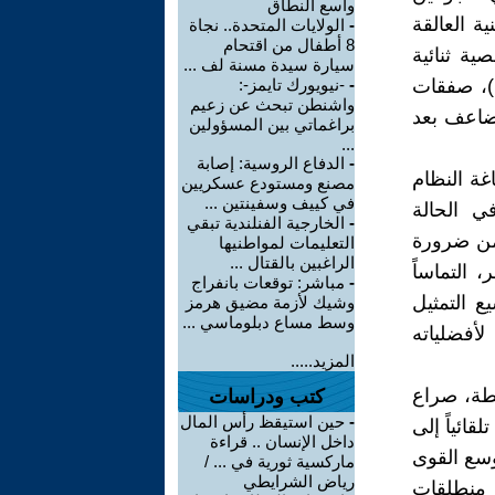
واسع النطاق
ة العالقة
-
الولايات المتحدة.. نجاة
8 أطفال من اقتحام
ية ثنائية
سيارة سيدة مسنة لف ...
(بمثال إتفاق 8/2/2007 الذي قاد بعد شهور قليلة إلى إنفجار 14/6/2007)، صفقات
-
-نيويورك تايمز-:
واشنطن تبحث عن زعيم
مضاعف بعد
براغماتي بين المسؤولين
...
-
الدفاع الروسية: إصابة
غة النظام
مصنع ومستودع عسكريين
في كييف وسفينتين ...
 الحالة
-
الخارجية الفنلندية تبقي
 من ضرورة
التعليمات لمواطنيها
الراغبين بالقتال ...
التماساً
-
مباشر: توقعات بانفراج
 التمثيل
وشيك لأزمة مضيق هرمز
وسط مساع دبلوماسي ...
أفضلياته
المزيد.....
لطة، صراع
كتب ودراسات
-
حين استيقظ رأس المال
ائياً إلى
داخل الإنسان .. قراءة
وسع القوى
ماركسية ثورية في ... /
رياض الشرايطي
 منطلقات