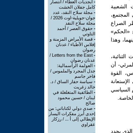
-
ابجديات العطاء / انتصار
 الشعبية
كامل جفلان الخشت
-
مجلة سلاح النقد، عدد
 المجتمع،
جوان-جويلية-اوت 2026 /
ر الصراع
مجلة سلاح النقد
-
حقوق العصر / أحمد
 «الحكم»
التاوتي
-
قصة الأمراض المزمنة و
هما، وهذا
إفلاس الأطباء / عدنان
رضوان
Letters from the East /
-
لثنائية،
عدنان رضوان
لمرئي- أن
-
العولمة الرأسمالية:
جدل المجرد والملموس /
س، القوة
فاخر جاسم
الإستعانة
-
سياسة حفار الساق / د.
خالد زغريت
 السياسي
-
الطائفية المتغلغلة في
لخاصة.
لبنان / حسين محمود
صالح
-
صدى دولي لكتاباتي: من
إحدى أبرز مفكرات اليسار
الإيطالي إلى أ ... / رزكار
عقراوي
الذي يحدد