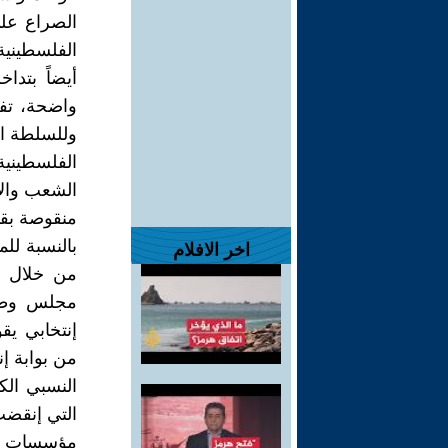
الصراع على
الفلسطينية
أيضاً بتد
واضحة، تفر
وللسلطة ال
الفلسطينية
الشعب والأر
منقوصة بقي
بالنسبة لل
اخر الافلام
من خلال تف
مجلس وطني
إنتخابي يق
النسبي الك
التي إنقضت 
مؤسسات ال