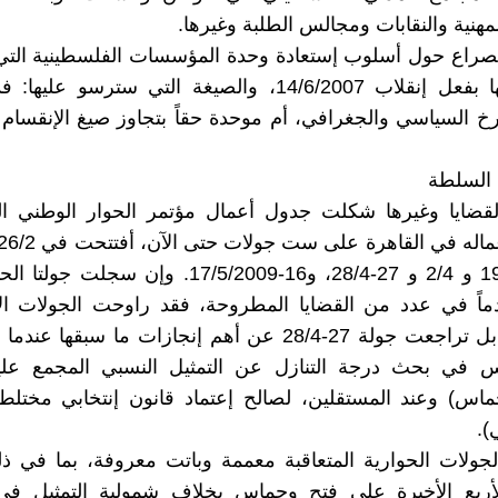
مهنية والنقابات ومجالس الطلبة وغيرها.
الصراع حول أسلوب إستعادة وحدة المؤسسات الفلسطينية الت
على نفسها بفعل إنقلاب 14/6/2007، والصيغة التي سترسو ع
رخ السياسي والجغرافي، أم موحدة حقاً بتجاوز صيغ الإنقسام 
السلطة
القضايا وغيرها شكلت جدول أعمال مؤتمر الحوار الوطني الر
في 10-19/3 و 2/4 و 27-28/4، و16-17/5/2009. وإن سجل
قدماً في عدد من القضايا المطروحة، فقد راوحت الجولات ا
المكان، لا بل تراجعت جولة 27-28/4 عن أهم إنجازات ما سبقه
 في بحث درجة التنازل عن التمثيل النسبي المجمع عليه 
حماس) وعند المستقلين، لصالح إعتماد قانون إنتخابي مختلط
).
لجولات الحوارية المتعاقبة معممة وباتت معروفة، بما في ذ
لأربع الأخيرة على فتح وحماس بخلاف شمولية التمثيل في 