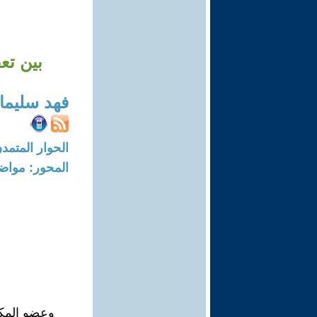
بين تع
فهد سليما
الحوار المتمدن-العدد: 2659 - 09
المحور: مواض
وعضو المكت