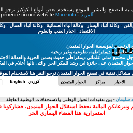
ة التصفح والنشر، الموقع يستخدم بعض أنواع الكوكيز نرجو النق
More info - المزيد
experience on our website
الفن
-
وكالة أنباء اليسار
-
وكالة أنباء العلمانية
-
وكالة أنباء العمال
-
وكا
الاقتصاد
-
اخبار الطب والعلوم
 الرئيسي لمؤسسة الحوار المتمدن
، علمانية، ديمقراطية، تطوعية وغير ربحية
ل مجتمع مدني علماني ديمقراطي حديث يضمن الحرية والعدالة الاجتم
حوار المتمدن على جائزة ابن رشد للفكر الحر والتى نالها أعلام في الفك
م مشاكل تقنية في تصفح الحوار المتمدن نرجو النقر هنا لاستخدام الموقع
كوردي
English
الاخبار
مراكز
الحوار المتمدن
 سليمان
- بين تعقيدات الحوار الوطني والاستحقاقات الوطنية العاجلة
 وتبرعاتكن المالية تحفظ استقلال الحوار المتمدن، فشاركونا 
استمرارية هذا الفضاء اليساري الحر