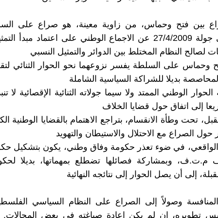
اع بين فتح وحماس، من زاوية معينة، هو صراع على السل
تراجعتا في جولة 27/4/2009 عن الاجماع الوطني على اعتماد مبدأ 
ات لصالح النظام المختلط بين الدوائر والتمثيل النسبي
 وحماس على السلطة يفسر نزوعهما نحو الحوار الثنائي لتق
لمحاصصة بديلا للشراكة السياسية الشاملة
الحوار الوطني الممتد ولا سيما جولاته الثنائية الإقصائية لا تنب
عا إلى اتفاق حول قضايا الخلاف
قبل، تحت وطأة الانقسام، بتراجع الاهتمام بالقضايا الوطنية ال
 حول الصراع مع الاحتلال والاستيطان والتهويد
الواقعي، في ضوء تعذر حكومة وفاق وطني، يكون بتشكيل حكو
.ت.ف، وبمشاركة فصائلها تضطلع بمهماتها، بديلا لحكو
قبلة، إلى أن يصل الحوار إلى نتائجه النهائية
 المنافسة وصولاً إلى الصراع على النظام السياسي الفلسط
س تطويره، إن لم يكن إعادة صياغته في بعض المجالات. و