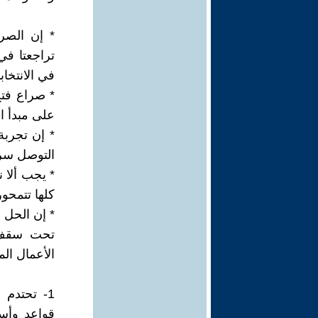
* إن الصر
في الانتخاب
* صراع فتح
على مبدأ ا
* إن تجربة 
التوصل سري
* يجب ألا ن
كلها تتمحور
* إن الحل 
تحت سقف م
الأعمال الم
1- تحتدم
قواعد وأس