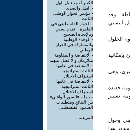
الكبير أحمد نبيل الهل ...
-
الظل والصدى
-
مؤتمر الحوار الوطني
طة.. وقد
الثالث
التمثيل النسبي
-
الحوار الفلسطيني في
القاهرة .. تقدم نسبي
وبالإتجاه الصحيح
وم الحلول
-
الوحدة الوطنية
والمشاركة في القرار
الوطني
ئ بإمكانية
-
الانتفاضة و المقاومة
متلازمان و لا فصل بينهما
-
الانتفاضة في عامها
الثالث استراتيجية
كبرى، وهي
استنزاف الاحتلال
-
الانتفاضة في عامها
الثالث استراتيجية
مة جديدة
استنزاف الاحتلال
مة تسيير
-
حملـة «السور الواقـي»
بين النتائج ومتطلبات
الصمود الفلسطيني
المزيد.....
يني وحول
يدور هذا