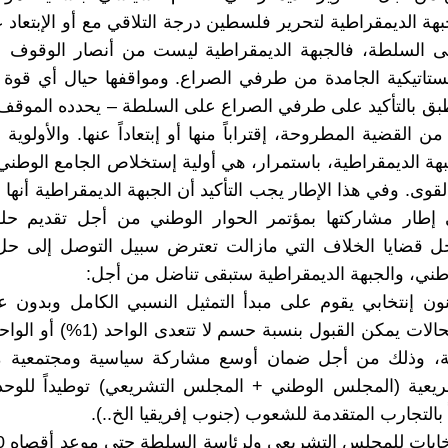
جبهة الديمقراطية لتحرير فلسطين درجة التلاقي مع أو الإبتعا
ى السلطة، فالجبهة الديمقراطية ليست من أنصار الوقوف
ستاتيكية الجامدة من طرفي الصراع. ومواقفها حيال أي قوة
طبق بالتأكيد على طرفي الصراع على السلطة – يحدده الموق
من القضية المطروحة، إقتراباً منها أو إبتعاداً عنها. والأولوية
هة الديمقراطية، باستمرار، هي أولية إستخلاص الجامع الوطن
لقوى. وفي هذا الإطار يجب التأكيد أن الجبهة الديمقراطية أنه
 إطار مشاركتها بمؤتمر الحوار الوطني من أجل تقديم حلو
حل قضايا الخلاف التي مازالت تعترض سبيل التوصل إلى حل
وطني، والجبهة الديمقراطية ستبقى تناضل من أجل:
نون إنتخابي يقوم على مبدأ التمثيل النسبي الكامل وبدون 
وبأقصى الحالات يمكن القبول بنسبة حسم لا
بالمئة، وذلك من أجل ضمان أوسع مشاركة سياسية ومجتمعية 
ريعية (المجلس الوطني + المجلس التشريعي) توطيداً للوحد
بالتجارب المتقدمة للشعوب (جنوب إفريقيا الخ..).
* إجر