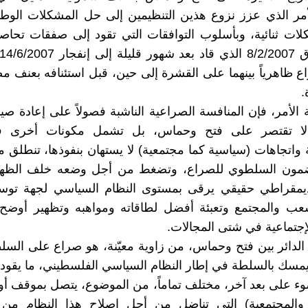
أمر الذي عزز نزوع هذين التنظيمين إلى حل المشكلات الوطني
لات ثنائية، وبأسلوب التوافقات التي تقود إلى صفقات تحاصص
ع ظاهرياً بينهما على القشرة إلى حين، قبل استئنافه بعنف 
.
الأمر، فإن المنافسة الصراعية الناشبة فصولاً على إعادة صيا
لا تقتصر على فتح وحماس، بل تشمل مكونات أخرى في
 واتجاهات (سياسية كما مجتمعية) لا يستهان بنفوذها، تنطلق
ضمون السلطوي للصراع، وتضغط من أجل وضعه خلف الظهر، 
مقراطي حقيقي يرقى بمستوى النظام السياسي لجهة توسيع
عب والمجتمع وتعبئة أفضل لطاقاته ومواهبه وتظهير أوضح ل
لإجتماعية في شتى المجالات.
الدائر بين فتح وحماس، من زاوية معيّنة، هو صراع على الس
مسك بالسلطة في إطار النظام السياسي الفلسطيني، ما يقود تلق
ء على بعد آخر، مختلف تماماً، من الموضوع، يتصل بموقف أ
 والمجتمعية) التي تناضل من أجل إصلاح هذا النظام من