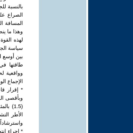
بالنسبة لل
الصراع عل
المسافة ال
وهذا ما ين
لهذه القوة 
سياسة الجب
بين أوسع ا
طاقتها في
وواقعية ل
الإجماع ال
* إقرار قا
(1.5) 
الأطر التش
واسترشاداً 