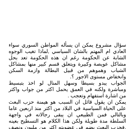
سؤال مشروع يمكن ان يسأله المواطن السوري سواء
العادي ام المهتم بالشان السياسي ,لماذا تغيب الوجوه
الشابة عن الحكومة رغم ان هذه الحكومة تعد بحل
مشاكل عويصة وكبيرة ويتعلق قسم كبير منها بمشاكل
الشباب وهموهم من قبيل البطالة وازمة السكن
وانخفاض مستوى الاجور ؟.
الجواب يبدو بسيطا وسهل المنال لو اخذ بتبسيط
ومباشرة ولكنه في العمق يحمل اكثر من جواب واكثر
من اشارة استفهام وتعجب .
يمكن ان يقول قائل ان السبب هو هيمنة حزب البعث
على الحياة السياسية في البلاد من اكثر منذ اربعين عاما
وبالتالي فمن الطبيعي ان يبقى رجالاته في واجهة
السلطة مدة طويلة ولكن هذا الكلام هو التسطيح بعينه
,فحزب البعث يضم في عضويته اكثر من مليون ونصف