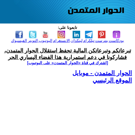
تابعونا على:
بودكاست
بنترست
تيلكرام
لينكدإن
الانستغرام
اليوتيوب
التويتر
الفيسبوك
تبرعاتكم وتبرعاتكن المالية تحفظ استقلال الحوار المتمدن،
فشاركونا في دعم استمرارية هذا الفضاء اليساري الحر
[اشترك في قناة ‫«الحوار المتمدن» على اليوتيوب]
الحوار المتمدن - موبايل
الموقع الرئيسي