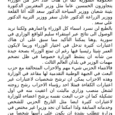
الحكومة السورية كما ان هناك عدد اخر من الوزراء
يتجاوزون الخمسين عاما مثل وزير المغتربين الدكتورة
بثينة شعبان ووزير السياحة الدكتور سعد الله آغا القلعة
ووزير الزراعة الدكتور عادل سفر ووزير التربية الدكتور
علي سعد .
بالطبع لن نسرد اسماء كل الوزراء واعمارهم ولكننا نريد
الوصول الى نتائج عبر استقراء سليم للواقع الوزاري في
سورية ,وهنا يمكننا التأكيد مما سبق على ان هناك
اعتبارات كثيرة تدخل في اختيار الوزراء وربما لايكون
العمر شيئا رئيسيا فيها رغم ان تمتع الوزراء بصحة جيدة
من شأنه ان ينشط الوزارة خصوصا في ظل تضخم
مهمات الوزير في بلدان العالم الثالث .
فالانتماء الحزبي شيء مهم والاحزاب المتحالفة مع حزب
البعث في الجبهة الوطنية التقدمية لها مقاعد في الوزارة
وهذه الاحزاب يمكن ان ترشح شخصيات لاعتبارات غير
اعتبارات الكفاءة فمثلا احد رؤساء الاحزاب رشح زوجته
لشغل منصب وزاري مالبثت ان اعفيت منه في اول
تشكيلة كما ان حزب البعث نفسه يرشح اعضاءه للوزارة
لاعتبارات كثيرة ايضا مثل التاريخ الحزبي للشخص
وخدماته السابقة ولذا امكننا ان نجد وزيرا غير مختص في
وزارة تتطلب بشدة ان يكون على رأسها شخصا من