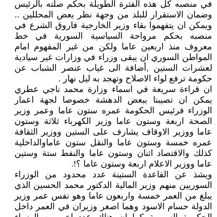
في منصبه كل هذه الفترة الطويلة بحكم صلته بالرئيس
وضمان الاستقرار للبلد من وجهة نظر بعض المحللين ..
ويمكن ان يتفهموا بقاء وزير الخارجية فاروق الشرع في
منصبه بحكم مرواحة السياسية السورية في خط
معروف منذ اربعين عاما ولكن من غير المفهوم امام
المواطن السوري ان يبقى وزراء في وزارات غير سيادية
لعشرات السنين ,أضافة الى غياب عنصر الشباب عن
حكومة ترفع لواء الاصلاح وتهجد به ليل نهار .
ان قراءة سريعة في اسماء وزارة محمد ناجي عطري
يمكن ان تصيبنا ببعض الدهشة خصوصا لجهة اعمار
الوزراء فرئيس الحكومة عمره ستون عاما وعمر وزير
الصحة اربعة وستون عاما وزير الكهرباء ثلاثة وستون
عاما ووزير الاوقاف يشارف على الستين ووزير الثقافة
عمره خمسة وستون عاما والنقل ستون عاماوالداخلية
كذلك والاقتصاد اثنان وستون عاما والنفط ستة وستين
عاما ووزير الاعلام اربعة وستون عاما ؟!.
ويشذ عن القاعدة الستينة عدد محدود من الوزراء
السوريين منهم وزير المالية الدكتور محمد الحسين الذي
يبلغ من العمر خمسة واربعون عاما وهو نفس عمر وزير
الدولة حسام الاسود وهما اصغر وزيران في العمر داخل