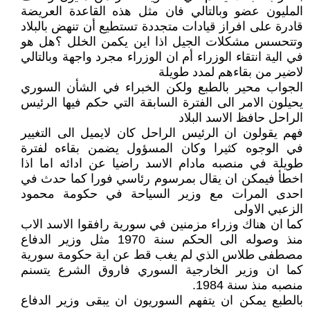
المليون عضو وبالتالي فان مثل هذه القاعدة العريضة
قادرة على افراز قيادات متجددة تستطيع أن تنهض بالبلاد
وتتحسس مشكلات الجيل اذا اين يكمن الخلل ؟هل هو
في الية انتقاء الوزراء أم ان الوزراء مجرد واجهة وبالتالي
لاضير من بقاءهم لمدد طويلة
الجواب محير بالطبع ولكن الخبراء في الشأن السوري
يحيلون الامر الى الفترة السابقة التي حكم فيها الرئيس
الراحل حافظ الاسد البلاد
فهم يقولون ان الرئيس الراحل كان لايميل الى التغيير
في الوجوه كثيرا وكان المسؤول يضمن بقاءه لفترة
طويلة في منصبه مادام الاسد راضيا عن ادائه اما اذا
اخطأ فيمكن ان يقال بمرسوم رئاسي فورا كما حدث في
احدى المرات مع وزير السياحة في حكومة محمود
الزعبي الاولى
كما ان هناك وزراء مزمنين في سورية رافقوا الاسد الاب
منذ وصوله الى الحكم سنة 1970 مثل وزير الدفاع
مصطفى طلاس الذي لم يغب قط عن اية حكومة سورية
كما ان وزير الخارجية السوري فاروق الشرع يتسنم
منصبه منذ سنة 1984.
بالطبع يمكن ان يتفهم السوريون ان يبقى وزير الدفاع