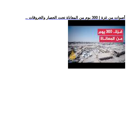
.. أصوات من غزة | 300 يوم من المعاناة تحت الحصار والخروقات