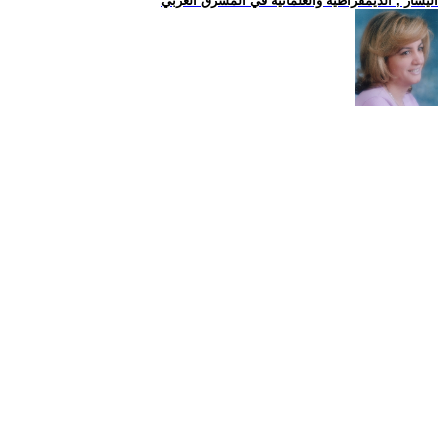
اليسار , الديمقراطية والعلمانية في المشرق العربي