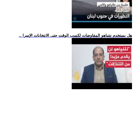
.. هل يستخدم نتنياهو المفاوضات لكسب الوقت حتى الانتخابات الإسرا