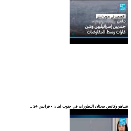
.. نتنياهو وكاتس يبحثان التطورات في جنوب لبنان • فرانس 24