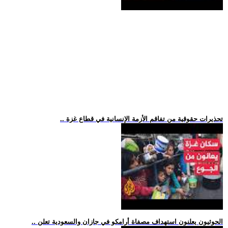
.. تحذيرات حقوقية من تفاقم الأزمة الإنسانية في قطاع غزة
.. الحوثيون يعلنون استهداف مصفاة أرامكو في جازان والسعودية تعلن