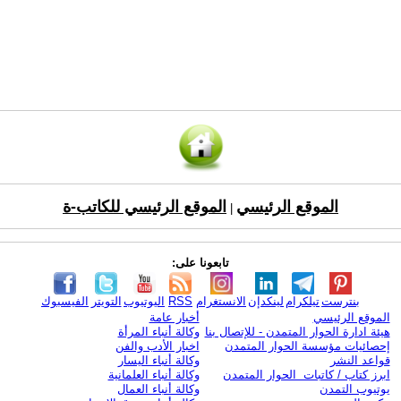
الموقع الرئيسي
الموقع الرئيسي للكاتب-ة
|
تابعونا على:
بنترست
تيلكرام
لينكدإن
الانستغرام
RSS
اليوتيوب
التويتر
الفيسبوك
الموقع الرئيسي
أخبار عامة
هيئة ادارة الحوار المتمدن - للإتصال بنا
وكالة أنباء المرأة
إحصائيات مؤسسة الحوار المتمدن
اخبار الأدب والفن
قواعد النشر
وكالة أنباء اليسار
ابرز كتاب / كاتبات الحوار المتمدن
وكالة أنباء العلمانية
يوتيوب التمدن
وكالة أنباء العمال