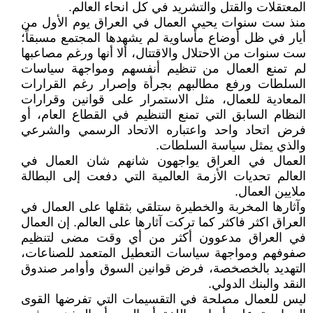
المعتقلات والقتل والتشريد في كل انحاء العالم.
منذ ست سنوات يحيي العمال في العراق يوم الأول من
أيار في ظل أوضاع مأساوية لم يشهدها المجتمع مسبقاً؛
ست سنوات من الاحتلال والاقتتال، ألا أنها ورغم مصاعبها
لم تمنع العمال من تنظيم أنفسهم ومواجهة سياسات
السلطات ورفع مطالبهم بجرأة وإصرار رغم القرارات
المعادية للعمال، مثل الاستمرار على قوانين وقرارات
النظام السابق التي تمنع التنظيم في القطاع العام، أو
فرض اتحاد واحد واعتباره الاتحاد الرسمي والشرعي
والذي يمثل سياسة السلطات.
العمال في العراق يواجهون شانهم شان العمال في
العالم تحديات الأزمة العالمية التي دفعت إلى البطالة
ملايين العمال.
وآثارها المخربة والخطيرة ستلقي بثقلها على العمال في
العراق اكثر فاكثر كما تركت آثارها على العالم. إن العمال
في العراق مدعوون أكثر من أي وقت مضى لتنظيم
صفوفهم ومواجهة سياسات التعطيل المتعمد للصناعات،
التهديد بالخصخصة، فرض قوانين السوق وأوامر صندوق
النقد والبنك الدولي.
ليس للعمال مصلحة في التقسيمات التي تفرضها القوى