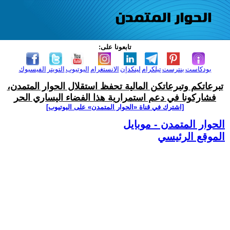
تابعونا على:
بودكاست
بنترست
تيلكرام
لينكدإن
الانستغرام
اليوتيوب
التويتر
الفيسبوك
تبرعاتكم وتبرعاتكن المالية تحفظ استقلال الحوار المتمدن،
فشاركونا في دعم استمرارية هذا الفضاء اليساري الحر
[اشترك في قناة ‫«الحوار المتمدن» على اليوتيوب]
الحوار المتمدن - موبايل
الموقع الرئيسي