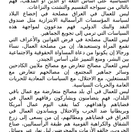
السياسية على أساس اللغة أو الدين أو المذهب، فهم
بالتالي من سيواجه التقسيم والتشتت والنزاعات.
ليس للعمال في العراق مصلحة في إخضاع البلاد
لسياسة المؤسسات الرأسمالية الابتزازية مثل صندوق
النقد والبنك الدولي، فهم مدعوون لمواجهة هذه
السياسات التي ترمي إلى تجويع الجماهير.
ليس للعمال مصلحة في فرض القوانين والأعراف التي
تقمع المرأة وتستعبدها، إن من مصلحة العمال، نساءَ
ورجالا إن يكونوا من دعاة المساواة الحقوقية والاجتماعية
بين البشر، ومنع التمييز على أساس الجيندر.
ليس للعمال مصالح تتعارض مع مصالح ملايين الكادحين
وسائر جماهير المجتمع، إن مصالحهم تتعارض مع
المستغلين، مع الاحتلال، مع السياسات المعادية للحريات
العامة والحريات السياسية.
ليس للعمال في أي بلد مصالح متعارضة مع عمال باقي
البلدان، فهم يتضامنون ويشاركون رفاقهم العمال في
قضاياهم وأهدافهم، كما يقف اليوم عمال أمريكا
وبريطانيا ضد الحرب والاحتلال ويساندون العمال في
العراق في قضاياهم ومطالبهم، إن من يسعى إلى زرع
الشقاق والكراهية القومية هم طبقة الرأسماليين، صناع
الحروب، خالقو الأزمات والمحرضين ليل نهار عبر وسائل