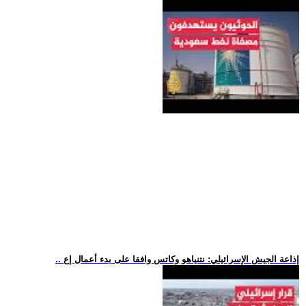
.. إذاعة الجيش الإسرائيلي: نتنياهو وكاتس وافقا على بدء أعمال إع