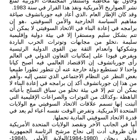
وحاول بها مخاطبة واستنفار المجتمعات الأوربية لمنع
نشر الصواريخ الأمريكية ونفذ هذا القرار في سنة 1983.
وقد كان الإطار العام ،الذي أعاد فيه جورباتشوف صياغة
مفاهيم السياسة الخارجية والأمن السوفيتي ،هو إن
برامجه في إعادة البناء في الاتحاد السوفيتي لا يمكن أن
تتم بشكل سليم ومستقرا إلا في بيئة دولية وإقليمية
سليمة ،تخلو من مجابهات وتوترات الحرب الباردة
وشكوكها وانعدام الثقة بين القوى الدولية الرئيسية
ويفرض قيودا على إمكانيات التعاون الدولي في العالم
رأى جورباتشوف إن الاقتصاد العالمي فيه أصبح كيانا
واحدا لا تستطيع دولة خارجة عنه أن تتطور تطورا طبيعيا
بغض النظر عن النظام الاجتماعي الذي تنتمي إليه ،وأهم
من هذا إن جورباتشوف أكد إن برامجه في إعادة البناء لا
يمكن أن تتم إلا في بيئة تخلو من سباق التسلح بأعبائه
الباهظة ،وكذالك من التوترات والصراعات الإقليمية التي
أثبتت إنها تسمم علاقات الاتحاد السوفيتي مع الولايات
المتحدة الأمريكية. وتفرض الوقت نفسه أعباء لم يعد في
قدرة الاتحاد السوفيتي المادية تحملها,
أما في الجانب الأخر ونقصد الولايات المتحدة الأمريكية
فأن ظروف أدت إلى نجاح مرشح الرئاسة الجمهورية
رونالد ريجان (1980-1984)الولاية الأولى ،(1984-