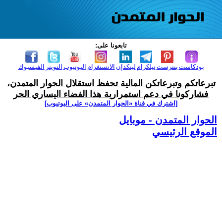
تابعونا على:
بودكاست
بنترست
تيلكرام
لينكدإن
الانستغرام
اليوتيوب
التويتر
الفيسبوك
تبرعاتكم وتبرعاتكن المالية تحفظ استقلال الحوار المتمدن،
فشاركونا في دعم استمرارية هذا الفضاء اليساري الحر
[اشترك في قناة ‫«الحوار المتمدن» على اليوتيوب]
الحوار المتمدن - موبايل
الموقع الرئيسي