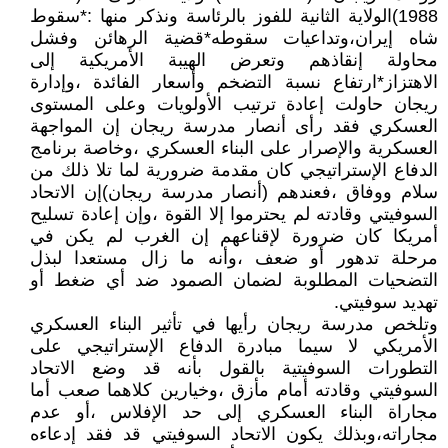
1988)الولاية الثانية للفوز بالرئاسة ونذكر منها :*سقوط
شاه إيران،وتداعيات سقوطه*قضية الرهائن وفشل
محاولة إنقاذهم وتعرض الهيبة الأمريكية إلى
الاهتزاز*ارتفاع نسبة التضخم وأسعار الفائدة ،وإدارة
ريجان حاولت إعادة ترتيب الأولويات وعلى المستوى
العسكري فقد رأى أنصار مدرسة ريجان إن المواجهة
العسكرية والإصرار على البناء العسكري ،وخاصة برنامج
الدفاع الإستراتيجي كان مقدمة ضرورية لما تلا ذلك من
سلام ووفاق ،فعندهم (أنصار مدرسة ريجان)إن الاتحاد
السوفيتي وقادته لم يحترموا إلا القوة ،وإن إعادة تسليح
أمريكا كان ضرورة لإقناعهم إن الغرب لم يكن في
مرحلة تدهور أو ضعف ،وأنه ما زال مستعدا لبذل
التضحيات المطلوبة لضمان الصمود ضد أي ضغط أو
تهديد سوفيتي.
وتلخص مدرسة ريجان رأيها في تأثير البناء العسكري
الأمريكي لا سيما مبادرة الدفاع الإستراتيجي على
التطورات السوفيتية بالقول بأنه قد وضع الاتحاد
السوفيتي وقادته أمام مأزق ،وخيارين كلاهما صعب أما
مجاراة البناء العسكري إلى حد الإفلاس ،أو عدم
مجاراته،وبذلك يكون الاتحاد السوفيتي قد فقد إدعاءه