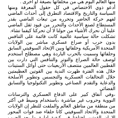
منها العالم اليوم هي من مخلفاتها بصيغة أو أخرى .
أدعو ذوي الاختصاص في كل حقول المعرفة ومنها
السياسة والتاريخ والاقتصاد التطرق إلى أحداث الماضي
لفهم حركة الحاضر وتحرره من تبعات الماضي بقدر
المستطاع لصنع الأحداث والتحرر من قيود ثقل الماضي
علينا أن نحرك الأشياء من حولنا لا أن تحركنا كيفما تشاء.
تشكلت حالة سياسية عالمية كانت قائمة على التنافس
بدون حرب أو صراع عسكري مباشر بين الولايات
المتحدة الأمريكية وحلفائها وبين الإتحاد السوفيتي السابق
وحلفائها وسميت بالحرب الباردة وهي مصطلح أستخدم
لوصف حالة الصراع والتوتر والتنافس التي دارت بين
القطبين العالمين منتصف الأربعينات حتى أوائل الستينات
خلال هذه الفترة ظهرت الندية بين القوتين العظيمتين
خلال التحالفات العسكرية والتجسس وتطوير الأسلحة
والدعاية والتقدم الصناعي وتطوير التكنولوجيا والتسابق
الفضائي
،وفي أنفاق كبير على الدفاع العسكري والترسانات
النووية وحروب غير مباشرة ،باستخدام وسيط في أكثر
من منطقة من مناطق العالم والملفت للنظر إن الولايات
المتحدة والاتحاد السوفيتي كانا حلفاء ضد فوات المحور
إلا إن القوتين اختلفتا في كيفية إدارة ما بعد الحرب