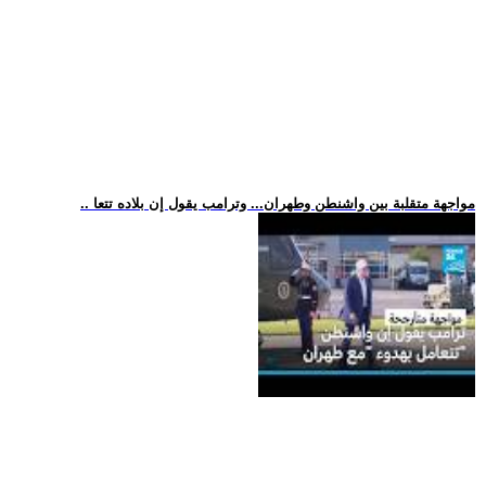
.. مواجهة متقلبة بين واشنطن وطهران... وترامب يقول إن بلاده تتعا