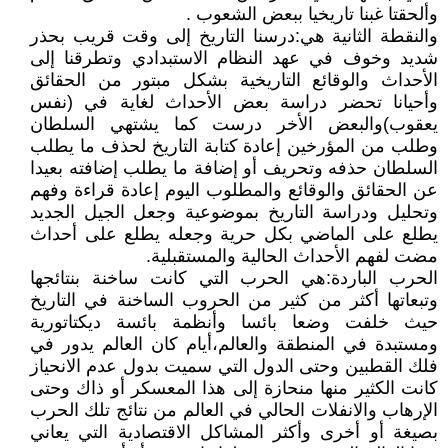
وألحقتا غبنا تاريخيا ببعض الشعوب .
والنقطة الثانية هي:درسنا التاريخ إلى وقت قريب بحذر
شديد وخوف في عهد النظام الاستبدادي وتطرقنا إلى
الأحداث والوقائع التاريخية بشكل مبتور من الحقائق
وأحيانا تحضر دراسة بعض الأحداث لغاية في (نفس
يعقوب)والبعض الأخر درست كما يشتهي السلطان
وطلب من المؤرخين إعادة كتابة التاريخ لحذف ما يطلب
السلطان حذفه وتحريف أو إضافة ما يطلب إضافته بعيدا
عن الحقائق والوقائع والمطلوب اليوم إعادة قراءة وفهم
وتحليل ودراسة التاريخ بموضوعية وجعل الجيل الجديد
يطلع على الماضي بكل حرية وجعله يطلع على أحداث
مضت لفهم الأحداث الحالية والمستقبلية.
الحرب الباردة:هي الحرب التي كانت ساخنة بنتائجها
وتبعاتها أكثر من كثير من الحروب الساخنة في التاريخ
حيث خلفت وضعا بائسا وأنظمة بائسة ديكتاتورية
ومستبدة في المنطقة والعالم،أيام كان العالم يدور في
فلك القطبين وحتى الدول التي سميت بدول عدم الانحياز
كانت الكثير منها منحازة إلى هذا المعسكر أو ذاك وحتى
الإرهاب والانفلات الحالي في العالم من نتائج تلك الحرب
بصيغة أو أخرى وأكثر المشاكل الاقتصادية التي يعاني