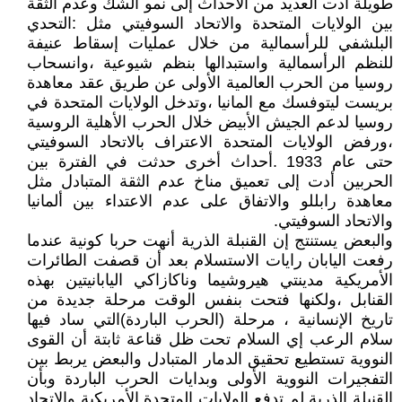
طويلة أدت العديد من الأحداث إلى نمو الشك وعدم الثقة
بين الولايات المتحدة والاتحاد السوفيتي مثل :التحدي
البلشفي للرأسمالية من خلال عمليات إسقاط عنيفة
للنظم الرأسمالية واستبدالها بنظم شيوعية ،وانسحاب
روسيا من الحرب العالمية الأولى عن طريق عقد معاهدة
بريست ليتوفسك مع المانيا ،وتدخل الولايات المتحدة في
روسيا لدعم الجيش الأبيض خلال الحرب الأهلية الروسية
،ورفض الولايات المتحدة الاعتراف بالاتحاد السوفيتي
حتى عام 1933 .أحداث أخرى حدثت في الفترة بين
الحربين أدت إلى تعميق مناخ عدم الثقة المتبادل مثل
معاهدة رابللو والاتفاق على عدم الاعتداء بين ألمانيا
والاتحاد السوفيتي.
والبعض يستنتج إن القنبلة الذرية أنهت حربا كونية عندما
رفعت اليابان رايات الاستسلام بعد أن قصفت الطائرات
الأمريكية مدينتي هيروشيما وناكازاكي اليابانيتين بهذه
القنابل ،ولكنها فتحت بنفس الوقت مرحلة جديدة من
تاريخ الإنسانية ، مرحلة (الحرب الباردة)التي ساد فيها
سلام الرعب إي السلام تحت ظل قناعة ثابتة أن القوى
النووية تستطيع تحقيق الدمار المتبادل والبعض يربط بين
التفجيرات النووية الأولى وبدايات الحرب الباردة وبأن
القنبلة الذرية لم تدفع الولايات المتحدة الأمريكية والاتحاد