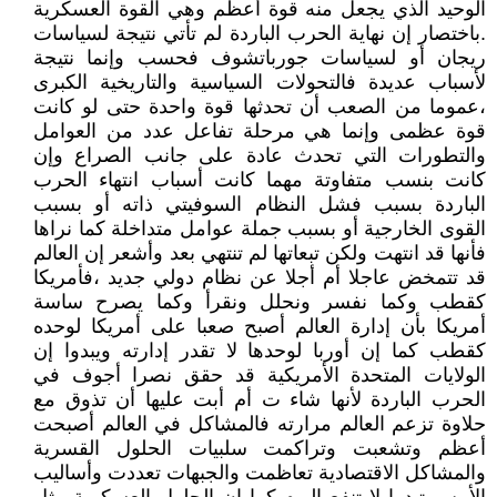
الوحيد الذي يجعل منه قوة أعظم وهي القوة العسكرية
.باختصار إن نهاية الحرب الباردة لم تأتي نتيجة لسياسات
ريجان أو لسياسات جورباتشوف فحسب وإنما نتيجة
لأسباب عديدة فالتحولات السياسية والتاريخية الكبرى
،عموما من الصعب أن تحدثها قوة واحدة حتى لو كانت
قوة عظمى وإنما هي مرحلة تفاعل عدد من العوامل
والتطورات التي تحدث عادة على جانب الصراع وإن
كانت بنسب متفاوتة مهما كانت أسباب انتهاء الحرب
الباردة بسبب فشل النظام السوفيتي ذاته أو بسبب
القوى الخارجية أو بسبب جملة عوامل متداخلة كما نراها
فأنها قد انتهت ولكن تبعاتها لم تنتهي بعد وأشعر إن العالم
قد تتمخض عاجلا أم أجلا عن نظام دولي جديد ،فأمريكا
كقطب وكما نفسر ونحلل ونقرأ وكما يصرح ساسة
أمريكا بأن إدارة العالم أصبح صعبا على أمريكا لوحده
كقطب كما إن أوربا لوحدها لا تقدر إدارته ويبدوا إن
الولايات المتحدة الأمريكية قد حقق نصرا أجوف في
الحرب الباردة لأنها شاء ت أم أبت عليها أن تذوق مع
حلاوة تزعم العالم مرارته فالمشاكل في العالم أصبحت
أعظم وتشعبت وتراكمت سلبيات الحلول القسرية
والمشاكل الاقتصادية تعاظمت والجبهات تعددت وأساليب