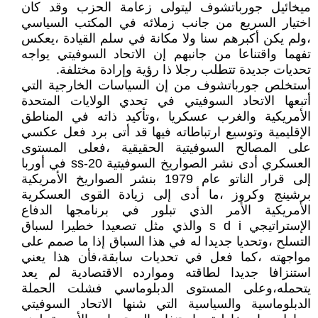
ميخائيل جورباتشوف ليتولى زعامة الحزب وقد كان
اختيار السريع من جانب زملائه في المكتب السياسي
،ولم يكن أكبرهم سنا ولا مكانة في سلم القيادة ،يعكس
تفهما واقتناعا من جانبهم إن الاتحاد السوفيتي يواجه
تحديات جديدة تتطلب رجلا ذا رؤية وإرادة مختلفة.
أستخلص جورباتشوف من إن السياسات الخارجية التي
أتبعها الاتحاد السوفيتي في تحدي الولايات المتحدة
الأمريكية والغرب عسكريا ،وتأكيد ذاته في المناطق
الإقليمية وتوسيع ارتباطاته فيها قد أتى برد فعل عكسي
على المصالح السوفيتية الحقيقية ،فعلى المستوى
العسكري أدى نشر الصواريخ السوفيتية ss-20 في أوربا
إلى قرار الناتو عام 1979 بنشر الصواريخ الأمريكية
برشينج وكروز ،ما أدى إلى زيادة القوى العسكرية
الأمريكية الأمر الذي تبلور في برنامجها الدفاع
الإستراتيجي s d i والذي مثل تصعيدا خطيرا لسباق
التسلح ،وتحديا جديدا له في هذا السباق إذا ما صمم على
مواجهته ،كما فعل في تحديات سابقة،فأن هذا يعني
استنزافا جديدا لطاقته وموارده الاقتصادية لم يعد
يتحمله،وعلى المستوى الدبلوماسي فشلت الحملة
الدبلوماسية والسياسية التي شنها الاتحاد السوفيتي