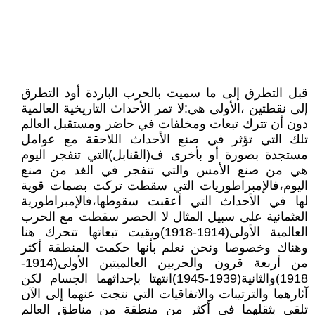
قبل التطرق إلى ما سميت بالحرب الباردة أود التطرق
إلى نقطتين ،الأولى هي:لا تمر الأحداث التاريخية العالمية
دون أن تترك تبعات ومخلفات في حاضر ومستقبل العالم
تلك التي تؤثر في صنع الأحداث اللاحقة مع عوامل
مستجدة بصورة أو بأخرى ف(القنابل)التي تنفجر اليوم
هي من صنع الأمس والتي تنفجر في الغد من صنع
اليوم،فالإمبراطوريات التي سقطت تركت بصمات قوية
لها في الأحداث التي أعقبت سقوطها،فالإمبراطورية
العثمانية على سبيل المثال لا الحصر سقطت مع الحرب
العالمية الأولى(1914-1918)وبقيت تبعاتها تتحرك هنا
وهناك وخصوصا ونحن نعلم بأنها حكمت المنطقة أكثر
من أربعة قرون والحربين العالميتين الأولى(1914-
1918)والثانية(1939-1945)انتهتا بإحداثهما الجسام لكن
آثارهما والترتيبات والاتفاقيات التي نتجت عنهما إلى الآن
تلقي بثقلهما في أكثر من منطقة من مناطق العالم