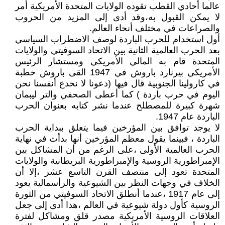
عالما أحادي القطب تقوده الولايات المتحدة الأمريكية أمر
لا يمكن القبول به،وقد أدى إلى المزيد من الحروب
والصراعات في مختلف أنحاء العالم.
أول استخدام للحرب الباردة لوصف الاضطراب السياسي
بعد الحرب العالمية الثانية بين الاتحاد السوفيتي والولايات
المتحدة قام به المالي الأمريكي ومستشار الرئيس
الأمريكي بيرنارد باروش في 1947 القى باروش خطبة
في كارولينا الجنوبية قال فيها (دعونا لا نخدع أنفسنا نحن
اليوم في حرب باردة ) كما أعطى الصحفي والتر ليبمان
شهرة كبيرة للمصطلح عندما نشر كتابه بعنوان الحرب
الباردة عام 1947.
لا يوجد توافق بين المؤرخين فيما يتعلق ببداية الحرب
الباردة ، فبينما يقول معظم المؤرخين أنها بدأت في نهاية
الحرب العالمية الأولى ،على الرغم من أن المشاكل بين
الإمبراطورية الروسية والإمبراطورية البريطانية والولايات
المتحدة تعود إلى منتصف القرن التاسع عشر ،إلا أن
الخلاف في وجهات النظر بين الشيوعية والرأسمالية يعود
إلى عام 1917 ،عندما أنطلق الاتحاد السوفيتي من الثورة
الروسية كأول دولة شيوعية في العالم ،هذا أدى إلى جعل
العلاقات الروسية الأمريكية مصدر قلق ومشاكل لفترة