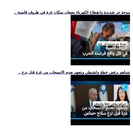
.. موجة حر شديدة وانقطاع الكهرباء يضعان سكان غزة في ظروف قاسية
.. نتنياهو يرفض خطة واشنطن ويتعهد بعدم الانسحاب من غزة قبل نزع