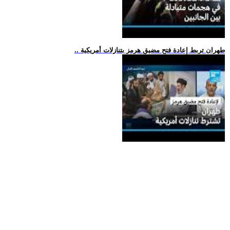
.. طهران تربط إعادة فتح مضيق هرمز بتنازلات أمريكية