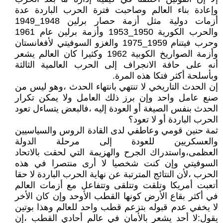
وإعادة بناء العالم وصاحبت فترة الحرب الباردة عدة
أزمات دولية مثل أزمة حصار برلين 1948_1949
والحرب الكورية 1950_1953 وأزمة برلين عام 1961
وحرب فيتنام 1959_1975 والغزو السوفيتي لأفغانستان
وأزمة الصواريخ الكوبية 1962 وكثيرا كان العالم يشعر
أنه على حافة الانجراف إلى الحرب العالمية الثالثة
وبأسلحة أكثر فتكا هذه المرة.
إن الحدث التاريخي لا تنتهي بانتهاء الحدث ،وهو ليس من
صنع عامل واحد وإن برز ذلك العامل ولا يمكن تكرار
الحدث بنفس الصيغة أو العودة إليه ،فالبعض يتساءل تعود
الحرب الباردة أو لا تعود؟
ثمة حنين قومي وعاطفي لدى القادة الروس والسياسيين
والعسكريين للعودة إلى مرحلة الدولة
العظمى،واستدراك الجرح والهزيمة التي لحقت بالاتحاد
السوفيتي وإن كنت شخصيا لا أرى منتصرا في هذه
الحرب ،لأن النتائج المترتبة عن نهاية الحرب الباردة لا حقا
أتعبت أمريكا وتلقت وتتلقى وتتفاعل مع أزمات العالم
في أكثر بقاع الأرض كونها القطب الأوحد وإن كان الأخر
لا يخفي عدم قبوله بتزعم قطب واحد للعالم وهذا بوتين
يقول:لا أحد يشعر بالأمان في عالم أحادي القطب ،إن