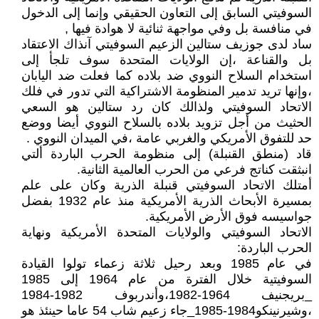
السوفيتي السابق إلى التعاون الحقيقي وإنما إلى الدخول
في منافسة بل وفي مواجهة ثنائية لا هوادة فيها ,
ساد لدى جوزيف ستالين الزعيم السوفيتي آنذاك الاعتقاد
بل والقناعة ،إن الولايات المتحدة سوف تلجأ إلى
استخدام السلاح النووي ضد بلاده كما فعلت ضد اليابان
،وإنها تريد تدمير المنظومة الاشتراكية التي تدور في فلك
الاتحاد السوفيتي ولذالك كان رد ستالين هو السعي
الحثيث من أجل تزويد بلاده بالسلاح النووي أيضا ووضع
حد للتفوق الأمريكي والغربي عامة ،في الميدان النووي .
قاد (منطق القنبلة) إلى منظومة الحرب الباردة ألتي
انبثقت كناتج فرعي من الحرب العالمية الثانية.
أمتلك الاتحاد السوفيتي قنبلة الذرية وكان على علم
بمسيرة الأبحاث الذرية الأمريكية منذ عام 1932 بفضل
جواسيسه فوق الأرض الأمريكية.
الاتحاد السوفيتي والولايات المتحدة الأمريكية ونهاية
الحرب الباردة:
في عام 1985 وبعد رحيل ثلاثة زعماء تولوا القيادة
السوفيتية خلال الفترة من عام 1964 إلى 1985
_بريجنيف 1964-1982،وأندربوف 1982-1984
،وشيرنينكو1984-1985_جاء زعيم شاب 54 عاما حينئذ هو