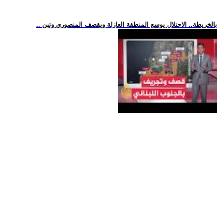
.. بالخريطة.. الاحتلال يوسع المنطقة العازلة ويقصف المنصوري وتبن