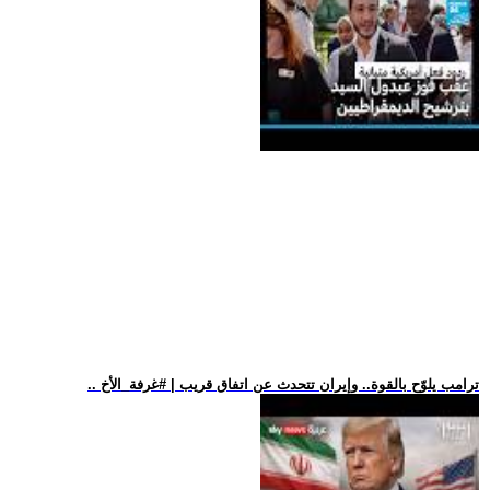
.. ترامب يلوّح بالقوة.. وإيران تتحدث عن اتفاق قريب | #غرفة_الأخ