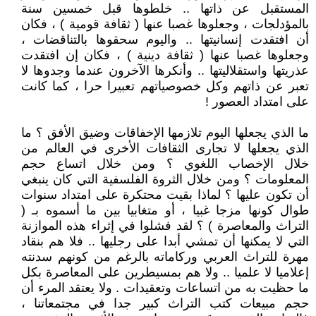
المستقبل عن ذاتها .. خلطوها قبل خمسين سنة
بالمؤدلجات ، وجعلوها غصبا عنها ( ثقافة قومية ) ، فكان
أن افتقدت إنسانيتها .. واليوم سحقوها بالتناقضات ،
وجعلوها غصبا عنها ( ثقافة دينية ) ، فكان إن افتقدت
عذريتها واستقلاليتها .. وأنكرها الآخرون عندما وجدوها لا
تعبر عن ذاتهم وكل خصوصياتهم تعبيرا حرا ، كما كانت
على امتداد العصور !
ما الذي يجعلها اليوم تلازمها الإخفاقات وضيق الأفق ؟ ما
الذي يجعلها لا تجارى الثقافات الأخرى في العالم من
خلال الإخصاب اللغوي ؟ ومن خلال اتساع حجم
المعلومات ؟ ومن خلال الثروة الفلسفية التي كان ينبغي
أن تكون عليها ؟ لماذا بقيت محتكرة على امتداد سنوات
طوال كونها مزجا غبيا ، أو متغابيا بين ما أسموه بـ (
التراث والمعاصرة ) ؟ لقد فشلوا في إثراء هذه الموازنة
التي لا يمكنها أن تمشي أبدا على رجليها .. فلا هم بنقاد
مهرة للتراث العربي وركاماته بالرغم من كونهم سدنته
إعلاميا لا علميا .. ولا هم بمسيطرين على المعاصرة بكل
ما حظيت به من اتساعات وتعقيدات . ولا يعتقد المرء أن
حجم مبيعات كتب التراث كبير جدا في مجتمعاتنا ،