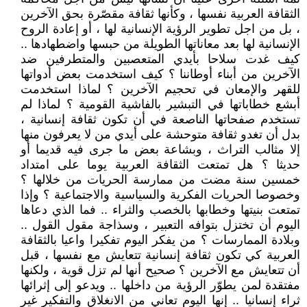
الثقافة العربية نفسها ، وكأنها ثقافة مقصّرة بحق الآخرين
، بل من اجل تطوير الرؤية الإنسانية لها ، أو إعادة الروح
الإنسانية لها بعد معاناتها الطويلة من حبسها واضطهادها ..
كيف غدت سلاحا بأيدي المتعصبين والمتطرفين ضد
الآخرين من أبناء أوطاننا ؟ كيف استخدمت بعض أدواتها
للقهر والإمعان في تحجيم الآخرين ؟ لماذا استخدمت
أبشع خطاباتها في التبشير بالفاشية القومية ؟ لماذا لم
تستخدم صفحاتها الناصعة في أن تكون ثقافة إنسانية ،
بدل أن تغدو ثقافة متوحشة على أيدي من لا يعرفون منها
إلا مثالب التراث ، وبشاعة بعض ما جرى فيه قديما أو
حديثا ؟ هل تمتعت الثقافة العربية يوما على امتداد
خمسين سنة مضت من ممارسة الحريات من خلالها ؟
وخصوصا الحريات الفكرية والسياسية والاجتماعية ؟ وإذا
تمتعت بنيتها وخطابها بالخصب والثراء .. فما الذي دعاها
اليوم أن تختزل بتوافه التعبير ، وسذاجة مقول القول ..
وبلادة الممارسات ؟ من يفكر اليوم تفكيرا واعيا بالثقافة
العربية كي تكون ثقافة إنسانية تتعايش مع نفسها ، قبل
أن تتعايش مع الآخرين ؟ صحيح أنها لم تزل قوية ، ولكنها
مفتقدة لمن يطوّر الرؤية من داخلها .. ويدعو إلى إثرائها
ثراء إنسانيا .. إنها اليوم تعاني من الانغلاق والتفكير غير