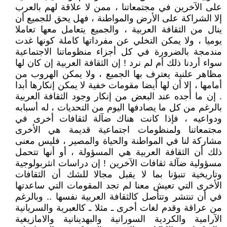
على الآخرين في مجتمعاتنا ، ممن لا علاقة لهم بالعرب
إلا الشراكة على الأرض والمواطنة ، فهل يحق للجميع أن
ينال من الثقافة العربية ، والجميع يتعامل معها تعاملا
يوميا ، ولا يمكن التخلي عن مفرداتها كاملة كونها غدت
مندمجة بالضرورة في كل أجزاء منظوماتنا الاجتماعية
سواء أردنا ذلك أم لم نرد ! إن الثقافة العربية إن كان لها
مظاهر علنية يعترف بها الجميع ، ولا يمكن الهروب من
أمامها ، إلا أن لها أيضا مقومات خفية لا يمكن إنكارها أبدا
. إن ما أجده عند البعض من إنكار وجود الثقافة العربية
بالرغم من كل ما يصادفها اليوم من التحديات ، له أسبابه
ودواعيه ، فإذا كانت هناك ضآلة لثقافات أخرى في
مجتمعاتنا ولمنظومات اجتماعية قديمة هي الأخرى
مشاركة لنا في المواطنة والحياة والمصير ، فليس معنى
ذلك أن الثقافة العربية هي المسؤولة ، أو أنها تتحمل
مسؤولية ضآلة ثقافات الآخرين ! إن دراسات انثربولوجية
وتاريخية تنبؤنا بما لا يقبل مجالا للشك أن الثقافات
الأخرى التي تعيش معنا لم تجد المقومات التي ساعدتها
في أن تنتشر وتتأصل كالثقافة العربية نفسها .. وبالرغم
من عراقة وقدم لغات أخرى ـ مثلا ـ كالعبرية والسريانية
الآرامية والكردية السورانية والبهدينانية والامازيغية