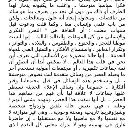
فكرا سياسيا متوحشا .. واغلب ما يكتبونه ينحاز لهذا
الطرف أو ذاك من دون أن تجد من يعترف بما هو سائد
من تناقضات ، ومحاولة إيجاد أية حلول ومعالجات ، ولكن
من باب علمي وإنساني معا . وكما قلت ودعوت قبل
سنوات مضت : أن الثقافة هي " التحرر الفكري
والإنساني من كل الموبقات والتقاليد البالية .. إنها ليست
موطنا للعجز ، والخنوع ، والطقوس ، والبلادة ، والتواتر ،
وتكرار التعابير ، واستنساخ الأفكار ، والتمثيل الغبي للحياة
الحديثة .. إنها حالة متطورة من الأساليب التي تعرف أين
نحن في قلب هذا العالم .. لا يمكنني أبدا أن اتصوّر أن
ثمة جماعات تكفيرية ، أو مجتمعات أصولية تستخدم آخر
ما وصله العصر من وسائل متقدمة لبث نصوص متوحشة
، بل وتستخدم هذه الوسائل في قتل مجتمعاتنا وقبر
أفكارنا .. خصوصا وان وسائل الإعلام الحديثة تسيطر
عليها جماعات لا علاقة لها بأي فهم من مفاهيم هذا
العصر .. بل أنها تمقت هذا العصر، وتتهمه بشتى التهم !
وعليه ، فهي تعيش حالة تلفيق وازدواج شخصية
وشيزوفرينيا تاريخية ومحنة وجودية .. وهي غير متوازنة لا
مع نفسها ولا مع ماضيها ولا مع مستقبلها .. إن حاضرنا
غارق في بهيميته وهو لا يدرك معاني كل التقدم الذي