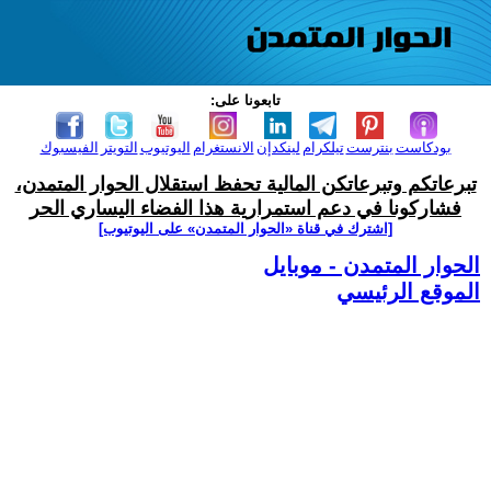
تابعونا على:
بودكاست
بنترست
تيلكرام
لينكدإن
الانستغرام
اليوتيوب
التويتر
الفيسبوك
تبرعاتكم وتبرعاتكن المالية تحفظ استقلال الحوار المتمدن،
فشاركونا في دعم استمرارية هذا الفضاء اليساري الحر
[اشترك في قناة ‫«الحوار المتمدن» على اليوتيوب]
الحوار المتمدن - موبايل
الموقع الرئيسي