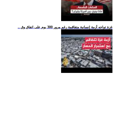
.. غزة تواجه أزمة إنسانية متفاقمة رغم مرور 300 يوم على اتفاق وق