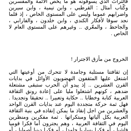
فالتراث الذي يسوقونه هو ما يخص الأئمة والمفسرين
وكّتاب أمثال : القرطبي ، وابن تيمية ، وابن سيرين
واضرابهم عموما وليس على المستوى الخاص ، إذ قلما
نجد سوقا لأفكار الكندي ، وابن خلدون ، والفارابي ،
والجاحظ ، والمعّري .. وغيرهم على المستوى العام لا
الخاص .
الخروج من مأزق الاجترار !
إن ثقافتنا مستلبة وجامدة لا تتحرك من أوعيتها التي
اشتغل عليها المثقفون النهضويون الأوائل في بدايات
القرن العشرين .. إذ يبدو أن الحرب ستبقى مشتعلة
ضدهم ، كونهم اشتغلوا مليا على إعادة رونق الثقافة
العربية كتابة وخطابا .. حكاية وتعبيرا .. تحقيقا وتجديدا .
فهل ثمة حركة متجددة اليوم عند بدايات القرن الواحد
والعشرين من اجل إنقاذ ما يمكن إنقاذه في بنية الثقافة
العربية بكل آلياتها ومبتكراتها . ثمة مفكرين ومنظرين
اليوم في الثقافة العربية ، وهم يجترون أما فكرا قوميا
فاشيا ، أو فكرا يساريا جامدا ، أو فكرا دينيا أصوليا ، أو