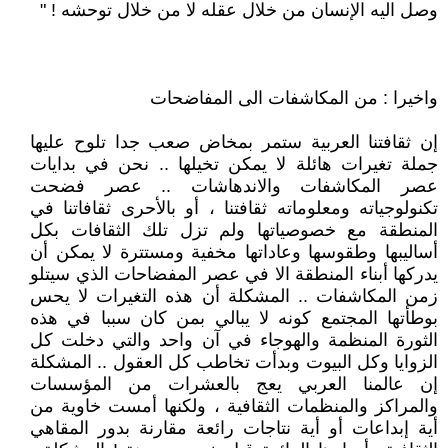
وصل اليه الإنسان من خلال عقله لا من خلال توحشه ! "
واخيرا : من المكاشفات الى المفاضحات
إن ثقافتنا العربية ستمر بمخاض صعب جدا تلوح عليها
جملة تغيرات هائلة لا يمكن تخيلها .. نحن في بدايات
عصر المكاشفات والاندهاشات .. عصر فضحت
تكنولوجياته ومعلوماته ثقافتنا ، أو بالأحرى ثقافاتنا في
المنطقة مع خصوصياتها ولم تزل تلك الثقافات بكل
أساليبها وطقوسها وعاداتها مخفية ومستترة لا يمكن أن
يدركها أبناء المنطقة الا في عصر المفضاحات الذي سيتلو
زمن المكاشفات .. المشكلة أن هذه التغيرات لا يحس
بوطأتها المجتمع كونه لا يبالي بمن كان سببا في هذه
الثورة المنظمة والهوجاء في آن واحد والتي دخلت كل
الزوايا وكل البيوت وبدأت تخاطب كل العقول .. المشكلة
إن عالمنا العربي يعج بالعشرات من المؤسسات
والمراكز والمنظمات الثقافية ، ولكنها أمست خاوية من
أية إبداعات أو أية نتاجات رائعة مقارنة بدور المقاهي