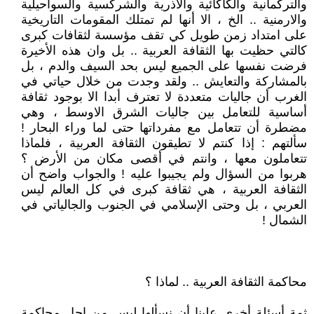
والتركمانية والكاكائية والاذرية والشركسية والسواحيلية
والارمنية .. الخ ، الا أنها لم تمتلك المقومات التاريخية
على امتداد زمن طويل كي تقف مؤسسة لثقافات كبرى
كالتي حظيت بها الثقافة العربية .. بل وان هذه الأخيرة
فرضت نفسها على الجميع ليس بحد السيف والدم ، بل
بالمشاركة والتعايش .. ولقد وجدت من خلال حياتي في
الغرب أن جاليات متعددة لا تعترف أبدا الا بوجود ثقافة
أساسية للتعامل بين جاليات الشرق الاوسط ، وهي
مضطرة أن تتعامل مع مفرداتها حتى لما وراء البحار !
سألتهم : إذا كنتم لا تطيقون الثقافة العربية ، فلماذا
تتعاملون معها ، وانتم في أقصى مكان من الأرض ؟
هربوا من السؤال ولم يجيبوا عليه ! والجواب واضح أن
الثقافة العربية ، هي ثقافة كبرى في كل العالم ليس
العربي ، بل وحتى الإسلامي في الجنوب والجالياتي في
الشمال !
محاكمة الثقافة العربية .. لماذا ؟
ثمة أسئلة أخرى علينا أن نسألها ليس من اجل محاكمة