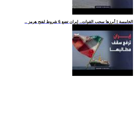
.. الخامسة | أبرزها سحب القوات.. إيران تضع 6 شروط لفتح هرمز