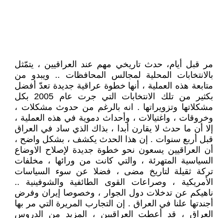
مر قبل أيام، حدث تاريخي مهم عند العراقيين ، يتمّثل
بالانتخابات المحلية لمجالس المحافظات .. ويبدو من
متابعة هذه العملية ، أنها خطوة عراقية جديدة تعدّ أفضل
بكثير من تلك الانتخابات التي جرت عام 2005 بكل
مشكلاتها وتزويراتها . انه بالرغم من حدوث مشكلات ،
وخروقات ، واغتيالات ، وأحداث دموية في هذه العملية ،
إلا أن ما حدث لا يقارن أبدا ، بذاك الذي ساد في العراق
قبل أربع سنوات . إن هذا الحدث يكشف ، بشكل واضح ،
أن العراقيين يسعون نحو خطوة جديدة لإصلاح الاوضاع
السياسية المتهرئة ، والتي كانت من ورائها ، مخلفات
تركة ثقيلة لتاريخ مضى ، فضلا عن سوء السياسات
الأمريكية ، وصراعات القوى الطائفية والشوفينية ..
ناهيكم عن تدخلات دول الجوار ، وخصوصا إيران وفرض
أجندتها علنا في العراق . إن التجارب المريرة التي مر بها
العراق ، قد أعطت العراقيين ، المزيد من الدروس