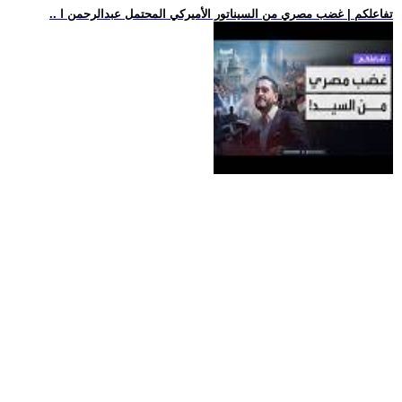
.. تفاعلكم | غضب مصري من السيناتور الأميركي المحتمل عبدالرحمن ا