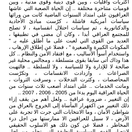
اكثريات وأقليات ، وبين قوى دينية وقوى مدنية ، وبين
قوميات متناحرة مختلفة .. إن الحياة الصعبة التي عاشها
العراقيون على امتداد السنوات الماضية كانت من ورائها
سياسات أمريكية فاشلة ، كرّست مبادئ الأحادية
والدكتاتورية ، ثم سياسات احتلال انقسامية ، لا تصلح
للمجتمع العراقي أبدا ، وكان أن مضى في تطبيقها ،
العديد من القوى التي لعبت على ما أطلق عليه بـ "
المكونات الكبيرة والصغيرة " ، فضلا عن إطلاق الإرهاب ،
واستخدام أسوأ الأساليب ، مع افتقاد الأمن والنظام .. كل
هذا وذاك أتى سابقا بقوى متسلطة ، ومجالس محلية غير
صالحة لا للإدارة ولا للسياسة ، ولا للسلطة .. فالتهبت
الصراعات ، وازدادت الانقسامات ، وتكرّست
المحاصصات ، وكثرت التدخلات ، وسرقت الثروات ،
وماتت الخدمات .. على امتداد أصعب ثلاث سنوات من
الحياة العراقية اليوم بدءا من 2005 ، 2006 ، 2007 ..
إن التغيير ، ضرورة عراقية .. ولعل أهم من يقف إزاء
ذلك التغيير من اكفهرار المأساة إلى الخروج بالعراق من
شواطئ الأمان ، وما الانتخابات التي جرت الا تجربة على
الأرض ، لا سبيل للعراقيين الا ممارستها من اجل درء
المخاطر ، فضلا عن كون ذلك هو الاسلوب الحقيقي
لانتصار القوى السياسية النظيفة التي تحلم من اجل