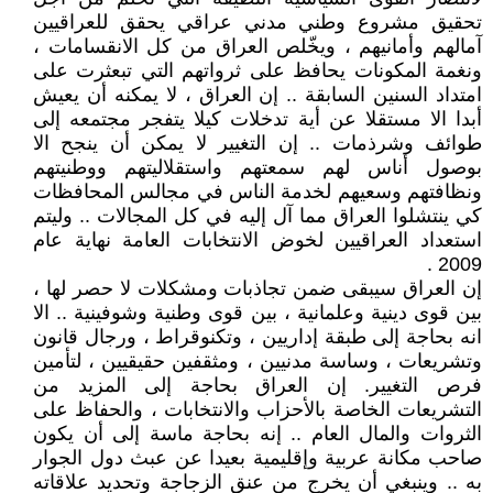
تحقيق مشروع وطني مدني عراقي يحقق للعراقيين
آمالهم وأمانيهم ، ويخّلص العراق من كل الانقسامات ،
ونغمة المكونات يحافظ على ثرواتهم التي تبعثرت على
امتداد السنين السابقة .. إن العراق ، لا يمكنه أن يعيش
أبدا الا مستقلا عن أية تدخلات كيلا يتفجر مجتمعه إلى
طوائف وشرذمات .. إن التغيير لا يمكن أن ينجح الا
بوصول أناس لهم سمعتهم واستقلاليتهم ووطنيتهم
ونظافتهم وسعيهم لخدمة الناس في مجالس المحافظات
كي ينتشلوا العراق مما آل إليه في كل المجالات .. وليتم
استعداد العراقيين لخوض الانتخابات العامة نهاية عام
2009 .
إن العراق سيبقى ضمن تجاذبات ومشكلات لا حصر لها ،
بين قوى دينية وعلمانية ، بين قوى وطنية وشوفينية .. الا
انه بحاجة إلى طبقة إداريين ، وتكنوقراط ، ورجال قانون
وتشريعات ، وساسة مدنيين ، ومثقفين حقيقيين ، لتأمين
فرص التغيير. إن العراق بحاجة إلى المزيد من
التشريعات الخاصة بالأحزاب والانتخابات ، والحفاظ على
الثروات والمال العام .. إنه بحاجة ماسة إلى أن يكون
صاحب مكانة عربية وإقليمية بعيدا عن عبث دول الجوار
به .. وينبغي أن يخرج من عنق الزجاجة وتحديد علاقاته