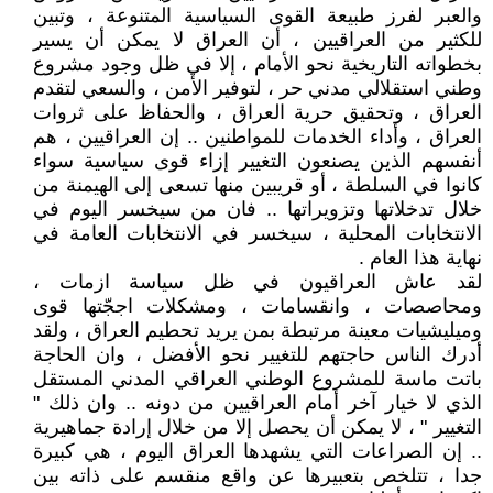
والعبر لفرز طبيعة القوى السياسية المتنوعة ، وتبين
للكثير من العراقيين ، أن العراق لا يمكن أن يسير
بخطواته التاريخية نحو الأمام ، إلا في ظل وجود مشروع
وطني استقلالي مدني حر ، لتوفير الأمن ، والسعي لتقدم
العراق ، وتحقيق حرية العراق ، والحفاظ على ثروات
العراق ، وأداء الخدمات للمواطنين .. إن العراقيين ، هم
أنفسهم الذين يصنعون التغيير إزاء قوى سياسية سواء
كانوا في السلطة ، أو قريبين منها تسعى إلى الهيمنة من
خلال تدخلاتها وتزويراتها .. فان من سيخسر اليوم في
الانتخابات المحلية ، سيخسر في الانتخابات العامة في
نهاية هذا العام .
لقد عاش العراقيون في ظل سياسة ازمات ،
ومحاصصات ، وانقسامات ، ومشكلات اججّتها قوى
وميليشيات معينة مرتبطة بمن يريد تحطيم العراق ، ولقد
أدرك الناس حاجتهم للتغيير نحو الأفضل ، وان الحاجة
باتت ماسة للمشروع الوطني العراقي المدني المستقل
الذي لا خيار آخر أمام العراقيين من دونه .. وان ذلك "
التغيير " ، لا يمكن أن يحصل إلا من خلال إرادة جماهيرية
.. إن الصراعات التي يشهدها العراق اليوم ، هي كبيرة
جدا ، تتلخص بتعبيرها عن واقع منقسم على ذاته بين