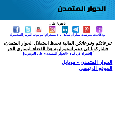
تابعونا على:
بودكاست
بنترست
تيلكرام
لينكدإن
الانستغرام
اليوتيوب
التويتر
الفيسبوك
تبرعاتكم وتبرعاتكن المالية تحفظ استقلال الحوار المتمدن،
فشاركونا في دعم استمرارية هذا الفضاء اليساري الحر
[اشترك في قناة ‫«الحوار المتمدن» على اليوتيوب]
الحوار المتمدن - موبايل
الموقع الرئيسي