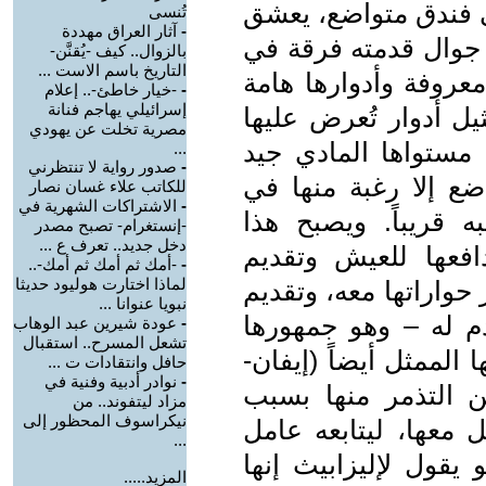
ي فندق متواضع، يعشق
تُنسى
-
آثار العراق مهددة
وال قدمته فرقة في
بالزوال.. كيف -يُقنَّن-
التاريخ باسم الاست ...
معروفة وأدوارها هامة
-
-خيار خاطئ-.. إعلام
إسرائيلي يهاجم فنانة
يل أدوار تُعرض عليها
مصرية تخلت عن يهودي
مستواها المادي جيد
...
-
صدور رواية لا تنتظرني
ضع إلا رغبة منها في
للكاتب علاء غسان نصار
-
الاشتراكات الشهرية في
 قريباً. ويصبح هذا
-إنستغرام- تصبح مصدر
دخل جديد.. تعرف ع ...
افعها للعيش وتقديم
-
-أمك ثم أمك ثم أمك-..
لماذا اختارت هوليود حديثا
حواراتها معه، وتقديم
نبويا عنوانا ...
دم له – وهو جمهورها
-
عودة شيرين عبد الوهاب
تشعل المسرح.. استقبال
 الممثل أيضاً (إيفان-
حافل وانتقادات ت ...
-
نوادر أدبية وفنية في
 التذمر منها بسبب
مزاد ليتفوند.. من
نيكراسوف المحظور إلى
ل معها، ليتابعه عامل
...
يقول لإليزابيث إنها
المزيد.....