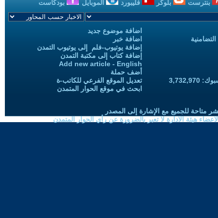
بنترست
بلوكر
فليبورد
الموبايل
بودكاست
اضافة موضوع جديد
التضامنية
اضافة خبر
إضافة يوتيوب-فلم إلى يوتيوب التمدن
إضافة كتاب إلى مكتبة التمدن
Add new article - English
أضف حملة
3,732,97
تعديل الموقع الفرعي للكاتب-ة
ابحث في موقع الحوار المتمدن
شر متاحة للجميع مع الإشارة إلى المصدر
ضاء هيئة الادارة لا تعبر بالضرورة عن رأي الحوار المتمدن