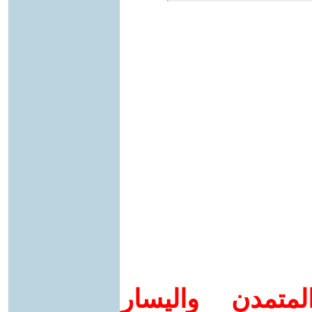
متمدن واليسار