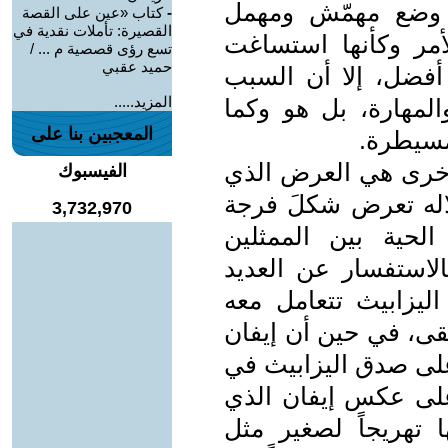
ى وضع مهمّش ومهمل
-
كتاب «عين على القصة
القصيرة: تأملات نقدية في
لأمر وكأنها استساغت
تسع رؤى قصصية م ... /
حميد عقبي
فضل، إلا أن السبب
المزيد.....
المهارة، بل هو وكما
المعجبين بنا على
مسيطرة.
أخرى هي العرض الذي
الفيسبوك
لاله تعرض شكلَ فرجة
3,732,970
لحية بين الممثلين
الاستفسار عن العديد
ليزابيث تتعامل معه
قى، في حين أن إيفان
على صدق اليزابيث في
على عكس إيفان الذي
تهريجاً لصغير مثل