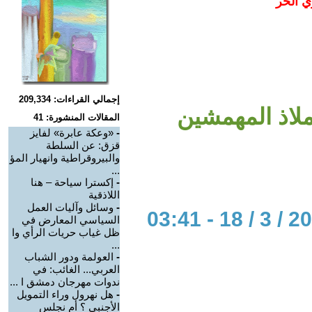
ي الحر
إجمالي القراءات: 209,334
لاذ المهمشين
المقالات المنشورة: 41
-
«وعكة عابرة» لفايز
قزق: عن السلطة
والبيروقراطية وانهيار المؤ
...
-
إكسترا سياحة – هنا
اللاذقية
-
وسائل وآليات العمل
السياسي المعارض في
ظل غياب حريات الرأي وا
...
-
العولمة ودور الشباب
العربي... الغائب: في
ندوات مهرجان دمشق ا ...
-
هل نهرول وراء التمويل
الأجنبي ؟ أم نجلس