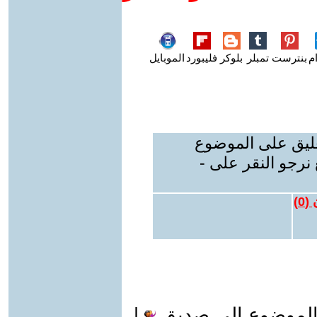
م
بنترست
تمبلر
بلوكر
فليبورد
الموبايل
عليق على الموضوع
نرجو النقر على -
 (
0
)
الموضوع الى صديق
|