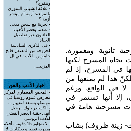
ونتفرج؟
-
علاقة الشباب السوري
بالقراءة: أزمة أم مؤشر
أزمة ؟
-
تجربة مع سجن مدني
-
عندما يحضر الأحباء
الغائبون عبر تفاصيل
الحياة
-
في الذكرى السادسة
ة ثانوية ومغمورة،
لخروجه من المعتقل فاتح
جاموس _الأب : في ال ...
ت تجاه المسرح لكنها
المزيد.....
ا في المسرح، إذ لم
كنّ هذا لم يمنعها من
اخبار الأدب والفن
 لا في الواقع. ورغم
-
المجمع المعماري لمركز
 إلا أنها تستمر في
معارض عموم روسيا في
موسكو يستعد لتقييم ...
يات مسرحية هامة في
-
ألكسندر بلوك.. رحيل
أنهى حقبة العصر الفضي
للأدب الروسي
يث- زينة ظروف) بشاب
-
لا تتجاوز 15 دقيقة.. أفلام
مصرية قصيرة بحكايات لا