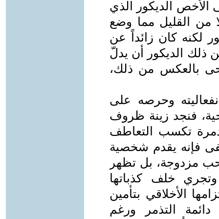
 الأخص الديكور الذي
لا من القليل مما وضع
ر لكنه كان زائداً عن
كن ذلك الديكور أن يدلّ
حى بالعكس من ذلك،
وانفعاليته وحرصه على
ية، فنجد زينة ظروف
دمرة تكسب التعاطف
فى فإنه يقدم شخصية
 حب مزدوجة، بل تظهر
 وتجري خلف كذباتها
امها الأخلاقي بتأمين
دائمة التذمر ورغم