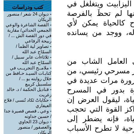
يزابيث ويتغلغل في
كتب ودراسات
نها لم تحظَ بالفرصة
-
ديوان 24 شعر / منصور
الريكان
ح كالحياة يمكن لأي
-
القصة الشاعرة والوعي
الجمعي الحداثي/ مقاربة
ه، ووجد من يسانده
في دور القصة الش ... /
ربيحة الرفاعي
-
تصاوير لية الظمأ /
السمّاح عبد الله
-
ثلاثاءات عابر سبيل /
ي العامل الشاب من
السمّاح عبد الله
-
ملامــح التجريــب في
دور مسرحي رئيسي، من
كتابـات السيـد حـافظ من
رورة مرات عديدة في
خلال روايته يو ... /
سلسبيل كريبع
ة بدور في المسرح
-
قناديل الحكمة / د. خالد
زغريت
ياة، ليقول العرض إن
-
حكاياتْ تَكاد تُنسى / فلاح
العيفاري
اكز القوة التي تحجب
-
وعي ـ قصص قصيرة جدا
/ حسين جداونه
اة، فإنه يضطر إلى
-
ديوان 23 الحاوي
حية لا تطرح الأسباب
والعصفور / منصور
الريكان