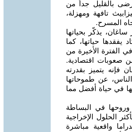
رضى بالقليل جداً من
يزابيث تافهة ومهزلة،
اه المسرح.
ساغان، يذكّر بحياتها
يفقدها حياتها، كما
في الفترة الأخيرة من
 من صعوبات اقتصادية.
ان فإنه يتميز بقدرته
لناس، عن طموحاتها
تها في حياة أفضل مما
روحها في البساطة
ثر الحلول الإخراجية
اما واقعية مباشرة