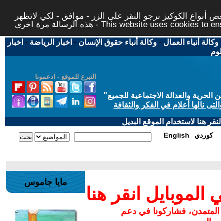
 أنواع الكوكيز نرجو النقر على الزر - موافق - لكي لاتظهر
This website uses cookies to ensure you ge
وكالة أنباء العمال
-
وكالة أنباء حقوق الإنسان
-
اخبار الرياضة
-
اخبار
لوم
التبرع للموقع - ادعمونا
حرية والعدالة الاجتماعية للجميع
"
تى نالها أعلام في الفكر والثقافة
قر هنا لاستخدام الموقع البديل
كوردي
English
مايا جاموس
لموبايل انقر هنا
 المتمدن، فشاركونا في دعم