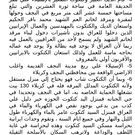
الحديقة العامة في ساحة ثورة العشرين والتي تبلغ
مساحتها خمسة عشر ألف متر مربع في النجف وحولها
لمقبرة ومرقد لخاتم العم الشهيد محمد باقر الحكيم
واستعان الديك والكتكوت بالمهندسين والعمال الإيرانيين
الذين دخلوا للعراق بدون تأشيرات دخول لبناء مرقد
لخاتم الشهيد ولم يسمح لأحد من العراقيين بالعمل فيه
ربما لأن العراق لا يوجد فيه بطالة ولا يوجد فيه عماله
بحاجه ماسة للعمل ولذلك استعان الكتكوت بالايرانيين
والأقربون أولي بالمعروف
5- الإستيلاء علي ربع مدينة النجف القديمة واغلب
الاراضي الواقعة بين محافظتي النجف وكربلاء
6- وبما أن الكتكوت شاب فهو يحتاج إلي منزل مستقل
ولأنه الكتكوت المدلل المرفه فله في كربلاء 130 بيت
تشغلها الحماية الخاصه به، اما في النجف وتحديدا في
حي الحنانه فمنزل اليد كتكوت الحوزه خير دليل علي
كذب من يدعي بوجود نقص في الكهرباء والماء في
العراق فمنزل السيد كتكوت عامر بالماء والكهرباء طول
الليل والنهار وفي جميع ايام السنة ، وتقوم وحدات ايرانية
بحراسة مسكن السيد كتكوت وهذه لبحراسة في غاية
اللطف والوداعة ولاترهب السكان بالأسلحة الثقيلة