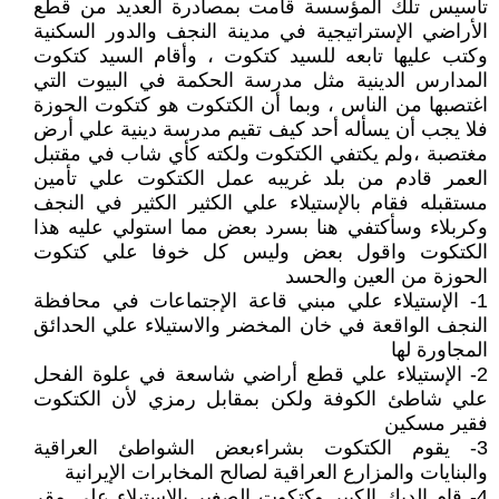
تأسيس تلك المؤسسة قامت بمصادرة العديد من قطع
الأراضي الإستراتيجية في مدينة النجف والدور السكنية
وكتب عليها تابعه للسيد كتكوت ، وأقام السيد كتكوت
المدارس الدينية مثل مدرسة الحكمة في البيوت التي
اغتصبها من الناس ، وبما أن الكتكوت هو كتكوت الحوزة
فلا يجب أن يسأله أحد كيف تقيم مدرسة دينية علي أرض
مغتصبة ،ولم يكتفي الكتكوت ولكته كأي شاب في مقتبل
العمر قادم من بلد غريبه عمل الكتكوت علي تأمين
مستقبله فقام بالإستيلاء علي الكثير الكثير في النجف
وكربلاء وسأكتفي هنا بسرد بعض مما استولي عليه هذا
الكتكوت واقول بعض وليس كل خوفا علي كتكوت
الحوزة من العين والحسد
1- الإستيلاء علي مبني قاعة الإجتماعات في محافظة
النجف الواقعة في خان المخضر والاستيلاء علي الحدائق
المجاورة لها
2- الإستيلاء علي قطع أراضي شاسعة في علوة الفحل
علي شاطئ الكوفة ولكن بمقابل رمزي لأن الكتكوت
فقير مسكين
3- يقوم الكتكوت بشراءبعض الشواطئ العراقية
والبنايات والمزارع العراقية لصالح المخابرات الإيرانية
4- قام الديك الكبير وكتكوت الصغير بالإستيلاء علي مقر