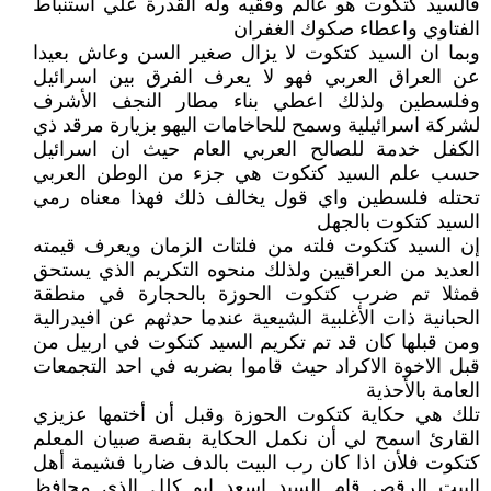
فالسيد كتكوت هو عالم وفقيه وله القدرة علي استنباط
الفتاوي واعطاء صكوك الغفران
وبما ان السيد كتكوت لا يزال صغير السن وعاش بعيدا
عن العراق العربي فهو لا يعرف الفرق بين اسرائيل
وفلسطين ولذلك اعطي بناء مطار النجف الأشرف
لشركة اسرائيلية وسمح للحاخامات اليهو بزيارة مرقد ذي
الكفل خدمة للصالح العربي العام حيث ان اسرائيل
حسب علم السيد كتكوت هي جزء من الوطن العربي
تحتله فلسطين واي قول يخالف ذلك فهذا معناه رمي
السيد كتكوت بالجهل
إن السيد كتكوت فلته من فلتات الزمان ويعرف قيمته
العديد من العراقيين ولذلك منحوه التكريم الذي يستحق
فمثلا تم ضرب كتكوت الحوزة بالحجارة في منطقة
الحبانية ذات الأغلبية الشيعية عندما حدثهم عن افيدرالية
ومن قبلها كان قد تم تكريم السيد كتكوت في اربيل من
قبل الاخوة الاكراد حيث قاموا بضربه في احد التجمعات
العامة بالأحذية
تلك هي حكاية كتكوت الحوزة وقبل أن أختمها عزيزي
القارئ اسمح لي أن نكمل الحكاية بقصة صبيان المعلم
كتكوت فلأن اذا كان رب البيت بالدف ضاربا فشيمة أهل
البيت الرقص قام السيد اسعد ابو كلل الذي محافظ