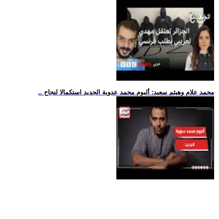
.. محمد علام وهيثم سعيد: ألبوم محمد عدوية الجديد استكمالا لنجاح