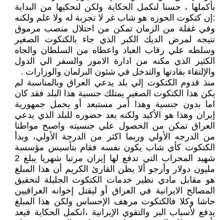
بأكملها ، حسنا لنكمل الحكاية ولكن لنحكيها من البداية
:إن كتكوت الحوزه هو شاب غر لا تجربة له ولا علم ولكنه
وفي غفلة من الزمان تمكن من احتلال منصب مرموق
نتيجه لمرض الديك الكبر الذي جاء بالكتكوت الصغير
وسلطه علي رقاب العباد واعطاه من السلطان والجاه
الكثير الذي مكنه من ادارة الامور والسفر الي الدول
والإلتقاء بقادتها والتدخل في شئون البرلمان والوزارات .
منذ قدوم الكتكوت إلي بلد يدعي العراق وبالمناسبة لم
يكن هذا الكتكوت الصغير يمتلك جنسية هذا البلد فقد كان
اما بدون جنسية وهذا أمر مستبعد أو يحمل جمهورية
إيران وهذا هو الأكيد ولكنه بعد حضوره للبلد الذي يدعي
العراق تمكن من الحصول علي جنسيته واصبح مواطنا
من الدرجه الأولي وربما اكثر من الدرجة الأولي، وبدأ
الكتكوت كأي شاب يكون نفسه فقام بتأسيس مؤسسة
شهيد المحراب التي تدفع لها إيران مرتبا شهريا يبلغ 2
مليون دولار وأرجو ألا يظن القارئ الكريم أن هذا المبلغ
هو مقابل مادي نظير خدمات الكتكوت الجليلة لتحقيق
المصالح الايرانية في العراق أو ليقتل إخوانه العراقيين
حاشا وكلا فالكتكوت مرهف الإحساس ولكن هذا المبلغ
يدفع لأسباب البر والتقوي الإيرانية ،انكمل الحكاية فبعد