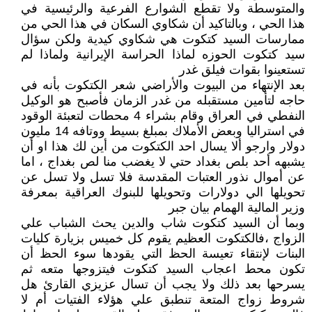
والمتوسطة ولا تقطع الشوارع الفرعية والرئيسية في
هذا الحي ، وبالتاكيد أن شكاوي السكان في هذا الحي من
ممارسات السيد كتكوت هي شكاوي كيدية ولكن سؤال
سيد كتكوت الحوزه لماذا الحراسة الإيرانية ولماذا لم
تستعينوا بقوات فيلق غدر
بعد الإنتهاء من البيوت والأراضي شعر الكتكوت بأنه في
حاجه لتأمين مستقبله من غدر الزمان فأصبح هو الوكيل
النفطي في العراق وقام بشراء 4 محطات لتعبئة الوقود
في استراليا وبعض الأملاك بمبلغ بسيط ووتافه 14 مليون
دولار وارجو ألا يسال احد الكتكوت من أين لك هذا او أن
يشبهه أحد بلص بغداد حتي لا يغضب منا لص بغداج ، اما
عن أموال نذور العتبات المقدسة فلا تسل ولا تسل عن
تحويلها الي دولارات وتحويلها للبنوك العراقية بمعرفة
وزير المالية الهمام بيان جبر
وبما أن السيد كتكوت شاب والدين يحث الشباب علي
الزواج ،فالكتكوت العظيم يقوم كل خميس بزيارة كليات
البنات لإنتقاء تعيسة الحظ التي يقودها سوء الحظ أن
تكون محط اعجاب السيد كتكوت فيتزوجها متعه ثم
يسرحها بعد ذلك ولا يجب أن تسال عزيزي القارئ هل
شروط زواج المتعة تنطبق علي هؤلاء الفتيات أم لا