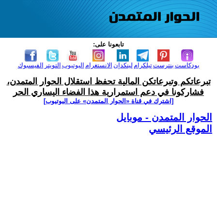
تابعونا على:
بودكاست
بنترست
تيلكرام
لينكدإن
الانستغرام
اليوتيوب
التويتر
الفيسبوك
تبرعاتكم وتبرعاتكن المالية تحفظ استقلال الحوار المتمدن،
فشاركونا في دعم استمرارية هذا الفضاء اليساري الحر
[اشترك في قناة ‫«الحوار المتمدن» على اليوتيوب]
الحوار المتمدن - موبايل
الموقع الرئيسي