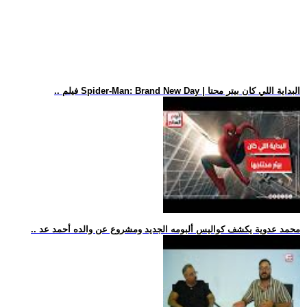
.. فيلم Spider-Man: Brand New Day | البداية اللي كان بيتر محتا
.. محمد عدوية يكشف كواليس ألبومه الجديد ومشروع عن والده أحمد عد