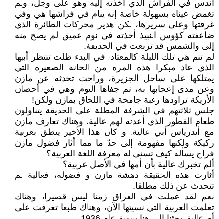
اندس في الفراش الذي أخذته إليه وهو على وجل، ولم
تغمض عيناه بسهولة خاصة إنه ينام في فراشها هي وفي
غرفتها وعلى سريرها، لكن هدير محركات الطائرة الذي
ضاعفته كؤوس النبيذ أخذته في نوم عميق لم يصح منه
إلى والشمس قد تربعت في الحديقة.
لم تنم هي تلك الليلة كالمعتاد، في البدء ظلت تنتظر أبيها
الذي عاد مبكرا هذه المرة من الحانة الصغيرة التي
يمتلكها على ساحل الجزيرة، وراحت تحدثه عن مازن
وعن مدى إعجابها به، ثم جفاها النوم وهي في أحضان
الأريكة تراودها رغبة جامحة في اللحاق بمازن ولكن!
جلس ثلاثتهم في الشرفة المطلة على الحديقة يتناولون
طعام الفطور الذي أعدته لهم عالية، وهناك تعارف مازن
مع أندرياس أبي عالية. و كان هذا الأخير ينطق بعربية
ركيكة ولكنها مفهومة إلى حدّ ما مما أثار فضول مازن
فراح يسأله كيف تسنى له معرفة اللغة العربية؟
ألم تخبرك عالية بأن أمها في الأصل عربية؟
أثارت هذه الحقيقة دهشة مازن و فضوله، فعالية لم
تتحدث عن ذلك مطلقا.
نعم لقد عملت في العراق زمنا ليس قصيرا، وهناك
تعلمت العربية التي نسيتها الآن، وهناك طبعا تعرفت على
أم عالية وجئنا إلى هنا سوية عام 1936.