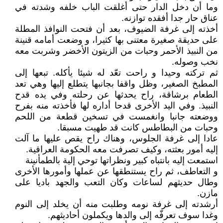
وما أن دخل الدار حتى أغلقت الباب خلفه وشدته في
عناق حار جدا أفقده توازنه.
أخذته إلى غرفة الضيوف، بعد أن فتحت النوافذ المطلة
على حديقة صغيرة معتنى بها كثيرا، و وضعت أمامه قنينة
من النبيذ الأحمر وحبات من الزيتون الأخضر وشربت معه
نخب وصوله.
ثم تركته وحيدا و راحت تعّد له شيئا يأكله. تبعها إلى
المطبخ الصغير، وظل واقفا بجانبها يتطلع إليها وهي تعد
الطعام برشاقة، راح يحدثها عن رحلته وفي يده قدح
النبيذ. وفي اليد الأخرى قدحا أداره لها فأخذته منه بفرح
ووضعته جانبا وانغمست في تسخين قطعة من اللحم
وحبات من البطاطس كانت قد طهيت مسبقا.
عادا إلى غرفة الجلوس، وهناك راح يقص عليها ما آلت
إليه أمور بعثته، وكيف تصرفت معه الحكومة العراقية.
استمعت إليه بانتباه كبير ونظراتها توحي إلية بالطمأنينة
و التعاطف، ثم راح يستنطقها عن عملها وأمورها الأخرى
وطال حديثهم لساعات وكان التعب والجهد باديا على
مازن.
أرشدته إلى غرفة نومه وطلبت منه أن يخلد إلى النوم
وغدا سوف تعرفّه إلى والدها ويكملون أحاديثهم.