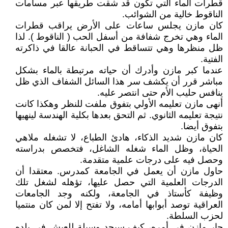
قطرات الماء التي تكون قد شقت طريقها عبر مسامات
الناقوط خالية من الشوائب.
كان مازن يجلس ساعات على الأرض يراقب قطرات
الماء وهي تخرج شفافة من أسفل الحب ( الناقوط ). لذا
ظل منظرها وهي تتساقط في الحبانة عالقا في ذاكرته
الفتية.
عندما كبر مازن وأدرك أن حياته مرتبطة بالماء بشكل
مباشر قرر أن يكشف سر هذا السائل الشفاف الذي ظل
ينافس حليب الأم حتى انتصر عليه.
أنهى مازن تعليمه الأولي بتفوق ملفت للنظر وهكذا كانت
نتيجة تعليمه الثانوي. ثم التحق بعدها بكلية الهندسة لينهيها
بتفوق أيضا.
كان مازن شديد الذكاء، هادئ الطباع، لا تشغله ملاهي
الحياة، وظل الماء شغله الشاغل، فتخصص بدراسته
وحصل فيه على درجات علمية متقدمة.
حاول مازن أن يعمل في الجامعة كمدرس. معتقدا أن
الدرجات العلمية التي حصل عليها، تؤهله لشغل تلك
وظيفة كأستاذ في الجامعة، ولكنه وجد الجامعات
العراقية توصد أبوابها أمامه، ولا تفتح إلا لمن كان منتميا
لحزب السلطة.
حار مازن في أمره، كيف سيجد وسيلة للعيش في بلده