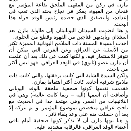
مازن في ركن من المقهى الملحق بقاعة المؤتمر مع
فنجان من القهوة، يفكر في نجاح بحثه الذي تعب في
إعداده، والتصفيق الذي حصده رئيس الوفد جراء هذا
البحث.
و هنا انضمت السيدتان اليونانيتان إلى طاولة مازن بعد
استئذان وبأيديهن فناجين من القهوة وقطع من الحلوى.
أخذت السيدة المسنة ذات الملامح اليونانية المميزة تكثر
من الأسئلة عن العراق، وعن الفرص التي يمكن أن
تتوفر للاستثمار فيه. و لكنها كفت عن ذلك بعد أن علمت
أن مازن عضو (ثانوي) في الوفد العراقي. فهو ليس أكثر
من باحث.
ولكن السيدة الشابة التي كانت برفقتها، والتي كانت ذات
ملامح شرقية أخاذة. كانت أكثر اهتماما بمازن.
فقدمت نفسها كونها صحفية ملحقة بالوفد اليوناني
وأضافت أن اسمها (آليه – ربما كانت عاليه-) وهي في
الثلاثينيات من العمر، وهي مهتمة جدا في الحديث مع
باحث عراقي متخصص بموضوع المؤتمر. و لم تتركه إلا
بعد أن حصلت منه على وعد بلقاء ثاني.
و هنا نبهها مازن أن لا تذكر كونها صحفية أمام باقي
أعضاء الوفد العراقي، فالرقابة مشددة عليه.