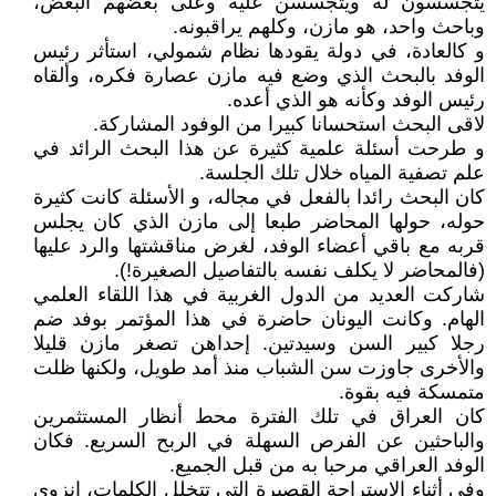
يتجسسون له ويتجسسن عليه وعلى بعضهم البعض،
وباحث واحد، هو مازن، وكلهم يراقبونه.
و كالعادة، في دولة يقودها نظام شمولي، استأثر رئيس
الوفد بالبحث الذي وضع فيه مازن عصارة فكره، وألقاه
رئيس الوفد وكأنه هو الذي أعده.
لاقى البحث استحسانا كبيرا من الوفود المشاركة.
و طرحت أسئلة علمية كثيرة عن هذا البحث الرائد في
علم تصفية المياه خلال تلك الجلسة.
كان البحث رائدا بالفعل في مجاله، و الأسئلة كانت كثيرة
حوله، حولها المحاضر طبعا إلى مازن الذي كان يجلس
قربه مع باقي أعضاء الوفد، لغرض مناقشتها والرد عليها
(فالمحاضر لا يكلف نفسه بالتفاصيل الصغيرة!).
شاركت العديد من الدول الغربية في هذا اللقاء العلمي
الهام. وكانت اليونان حاضرة في هذا المؤتمر بوفد ضم
رجلا كبير السن وسيدتين. إحداهن تصغر مازن قليلا
والأخرى جاوزت سن الشباب منذ أمد طويل، ولكنها ظلت
متمسكة فيه بقوة.
كان العراق في تلك الفترة محط أنظار المستثمرين
والباحثين عن الفرص السهلة في الربح السريع. فكان
الوفد العراقي مرحبا به من قبل الجميع.
وفي أثناء الاستراحة القصيرة التي تتخلل الكلمات، انزوى