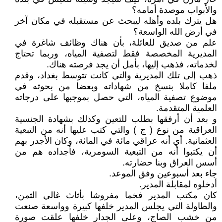
والأبواب موصدة أمامه؟
هل يترك بلده وأهله ليبحث عن مستقبله في مكان آخر
في أرض الله الواسعة؟
علم من صديق للعائلة، بأن هناك وظائف شاغرة في
المديرية المخصصة فقط لتصفية المياه، وربما تحتاج
لخدماته، فذهب إليها، بأمل أن يجد فرصته هناك.
ذهب إلى تلك المديرية والتي كانت تتوسط بغداد، وقدم
ملفا كاملا بنسخ من شهاداته وبعضا من بحوثه في
موضوع تصفية المياه، التي حصل بموجبها على درجاته
العلمية المتقدمة.
و بعد أن أرفقها بطلب للتعين وكذلك بشهادة الجنسية
العراقية من نوع ( ج ) والتي كتب عليها أنه من التبعية
العثمانية. أي أنه عراقي مائة في المائة، وكان الأجدر بهم
أن يكتبوا أنه من التبعية السومرية، فأجداده هم من
أسس العراق وبنا حضارته.
جاء بعد أسبوعين وفق الموعد.
أدخلوه لمقابلة المدير.
كان مكتب المدير فخما مفروشا بأثاث غالي الثمن،
والطاولة التي يجلس المدير خلفها كبيرة وواسعة صنعت
من خشب الصاج، وعلى الجدار خلفها علقت صورة