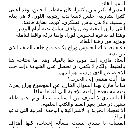
للسيد القائد.
المدير لا يكبر مازن كثيرا، كان مقطب الجبين، وقد اعتنى
كثيرا بشاربيه، جلس لابسا بدله زيتونية اللون. لا هي بدله
رسمية، ولا هي لباس عسكري، كويت بعناية فائقة.
ألقى مازن التحية وظل واقف شابك يديه أمام المدير.
وهذا لم يدعوه للجلوس فورا، وإنما تركه واقفا ليتأمله
وليزيد من رهبة اللقاء.
دعاه بعد ذلك للجلوس وراح يكلمه من خلف الملف الذي
بين يديه.
أستاذ مازن، إنك مولع حقا بالمياه وهذا ما نحتاجه هنا
بالضبط، ولكن لا يكفي أن تحصل على الشهادة وإنما حب
الاختصاص الذي درسته هو المهم.
هل أنت منتمي إلى الحزب؟
تفاجأ مازن بهذا السؤال الخارج عن الموضوع وراح يفرك
يديه مستجمعا إرادته للإجابة التي أعدها سلفا.
أنا يا سيدي لا أعرف من السياسة شيئا، ولم أهتم طيلة
سنين دراستي بغير العلم والكتب العلمية.
ألا تعجبك الحرية و الاشتراكية و الوحدة العربية التي ندعو
إليها؟
المسألة يا سيدي ليست مسألة إعجاب، كلها أهداف