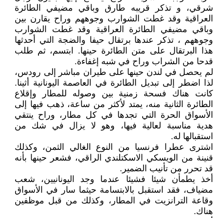
شرقي، و تذكر قريبه طارق وباقي مضيفي الطائرة
العراقية وقد غطت الشوارب وجوههم وراح يقارن بين
وباقي مضيفي الطائرة العراقية وقد غطت الشوارب
وجوههم ، تذكر عندها برتقال حيفا والضجة التي أحدثها
هذا البرتقال على متن الطائرة حينها. ابتسم، ثم طلب
قدحا من الشراب وراح في شبه إغفاءة.
لم يحصل في لندن حينها على طيران مباشر إلى رودس،
لذا اضطر إلى تبديل الطائرة في العاصمة اليونانية أثينا.
كانت هناك فسحة زمنية بين وصوله للمطار وإقلاع
الطائرة الثانية منه، يمتد لأكثر من ساعة، ذهب فيها إلى
الأسواق الحرة التي تجدها في كل مطار، وراح ينتقي
هدية مناسبة لعالية فيها، وهو لا يزال في شك من
استقبالها له.
اشترى عطرا فرنسيا من النوع الغالي الثمن، وكذلك
قنينة من الويسكي الاسكتلندي الراقي، فشعر حينها بأنه
قد تحرر من تأنيب الضمير.
أخذ يطمأن شيئا فشيئا عندما وجد اليونانيين، شعب
مضياف، فقد استقبل بالابتسامة حيثما سار في الأسواق
وقاعة الترانزيت في المطار، وكذلك من قبل موظفين
هناك.