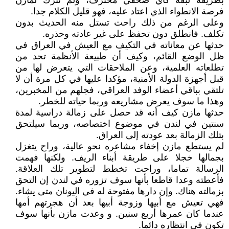
بطريقة لبقة كأي صحفي محترف، ولم تترك لمازن
فرصة الانطواء الذي اعتاد عليه، فهو قليل الكلام جدا.
وعلى الرغم من ذلك راحت تستل منه الحديث بدون
تكلف. فانطلق دون تحفظ على غير عادته وحذره.
حدثها عن معاناته في التكيف مع العيش في العراق في
ظل الوضع القائم، وكيف أن طبيعة الأنظمة تحد من
تطلعاته العلمية، وعن الملاحقات التي يتعرض لها من
قبل أجهزة الدولة الأمنية، مؤكدا عليها في كل مرة أن لا
تلتقي بباقي أعضاء الوفد العراقي، فجلهم من المخبرين،
وهذا ما سوف يعرض مشاريعه وربما حياته للخطر.
حدثها مازن كيف أنه قد حصل على زمالة دراسية لمدة
سنتين في لندن في موضوع اختصاصه، وربما سيلتحق
بتلك الزمالة بعد عودته إلى العراق.
لم يستطع مازن إخفاء مشاعره نحو عالية، وراح يتغزل
بجمالها خجلا على طريقة أبناء الريف. ولكنها فهمت
الرسالة تماما، وراحت تخطط لتطوير تلك العلاقة.
فأعطته وعدا قاطعا بأنها سوف تزوره في لندن إن التحق
بزمالته هناك. وإن دارها مفتوحة له في اليونان متى يشاء.
فهي تعيش مع أبيها وزوجة أبيها بعد أن هجرتهم أمها
عندما كان عمرها أربع سنين. و وعدت مازن بأنها سوف
تكون في انتظاره دائما.