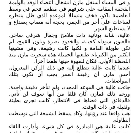
و في المساء استغل مازن انشغال أعضاء الوفد بالوليمة
الفخمة المقامة على شرفهم في مطعم فخم في وسط
العاصمة باكو، فخف متسللا لموعده الذي ظل ينتظره
لساعات على أحر من الجمر، بحجة أنه مصاب بصداع و
لا يستطيع السهر.
عالية، شابة يونانية ذات ملامح وجمال شرقي ساحر،
فالعيون سوداء كحيلة، والخدود نضرة وبلون القمح، لم
تكن طويلة القامة و لكنها كانت رشيقة، وفي مشيتها
الكثير من الكبرياء. طلعتها الجميلة هذه سحرت مازن منذ
اللحظة الأولى. فكان للقهوة حينها طعما آخرا.
عندما كانت عالية تتطلع إليه في ذلك الركن المعزول،
أحس مازن أن رفيقة العمر يجب أن تكون بتلك
المواصفات.
جاءت عالية في الموعد المحدد، ولم تتأخر دقيقة واحدة.
ورغم ذلك فمازن كان قلقا من أنها سوف لن تأتي.
فالدقائق التي قضاها في الانتظار، كانت تجري بطيئة
وثقيلة في ذات الوقت.
هب واقفا عند رؤيتها، وكاد يسقط الشمعة التي توسطت
الطاولة.
كانت عالية هي المبادرة في كل شيء، وأدارت اللقاء