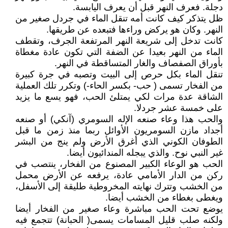
دجلة. فعرف النهر قبل أن يعرف اليابسة.
ظل يتذكر كيف كانت أمه تنقل الماء في جردل صغير من
النهر. وكان هو يركض وراءها فتبعده عن طريقها.
كانت تدخل إلى شريعة النهر المرتفعة الجرف، وتقطف
الماء من النهر بعيدا عن الضفة التي تكون عادة مغطاة
بأوراق الصفصاف والغار المتساقطة في النهر.
تنقل الماء بكل حرص إلى البيت وتصبه في جرة كبيرة
من الفخار تسمى ( حب- بكسر الحاء-) وتكرر تلك العملية
الشاقة عدة مرات لكي يمتلئ الحب، فهو يسع ما يزيد
على خمسة عشر جردلا.
والحب هذا وعاء صنعه الإله السومري (آنكي) أو صنعه
أجداد مازن السومريون الأوائل ربما منذ زمن ما قبل
الطوفان الكوني الذي أغرق الأرض ولم ينج من البشر
غير النبي نوح. والذي يبجله المندائيون أيضا.
الحب هو الوعاء الكبير المصنوع من الفخار، ينتصب في
ركن من الدار الأمامي عادة، يرفعه عن الأرض محمل
من الخشب وتترك نهايته المخروطية طليقة إلى الأسفل،
ويغطى بغطاء من الخشب أيضا.
يوضع تحت الحب مباشرة وعاء صغير من الفخار أيضا
ولكنه صلب قليل المسامات يسمى( الحبانة) تتجمع فيه