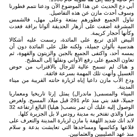
أبي دع الحديث عن هذا الموضوع الآن ودعنا نتمم فطورنا
وسوف أحدث مازن عن هذه التفاصيل.
تناول الجميع فطورهم بمتعة وعلى مهل، فالشمس
المشرقة أضفت على أزهار الحديقة ألوانا براقة فغدت
وكأنها أحجار كريمة.
البيض الذي تربع على المائدة، رسمت عليه أشكالا
هندسية بألوان جميلة، ولكنه ظل على المائدة دون أن
يمسه أحد، واكتفى الجميع بالجبن والزيتون والقهوة، ثم
تعاون الجميع على رفع الأواني ونقلها إلى المطبخ.
و هناك لم تسمح عالية للرجال بالاقتراب من حوض
الغسيل وأنهت تلك المهمة بسرعة فائقة.
ودع الأب مازن داعيا إياه لزيارة حانته القريبة من ميناء
المدينة.
الميناء والمسمى( ماندرال) يمثل إرثا تاريخيا ومعماريا
جميلا، فقد بني منذ عام 291 قبل ميلاد المسيح. ولغرض
الوصول إليه عليك أن تمر بنصب( هيليا) البالغ ارتفاعه 32
مترا والذي تفتخر به مدينة رودس لا بل الجزيرة كلها.
لابد انك شديد اللهفة يا مازن لزيارة المدينة والتعرف على
قلاعها وكنائسها ومساجدها التي تعايشت بدعة و سلام
منذ عهد الصليبيين والعثمانيين.