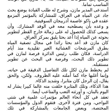
المناسب تماما.
أستدعى المدير مازن، وشرح له طلب القيادة بوضع بحث
جاد عن المياه في العراق، للمشاركة بالمؤتمر المزمع
عقده في باكو عاصمة أذربيجان السوفيتية.
و وعده بأن يصطحبه معه في الوفد المشارك. وأن
يسعى كذلك للحصول له على زمالة خارج القطر لتطوير
بحوثه عن المياه إذا أعد بحثا يليق بمركز العراق.
كان مازن قد أعد بحثا رائدا في مجال تصفية المياه
بطرق المرشحات الغشائية الغير تقليدية منذ أيام
الدراسة، فكان طلب رئيس الدائرة فرصة لمازن في
تطوير ذلك البحث، وفرصة في البحث عن تطوير
مستقبله.
لم يخطط مازن لكل تلك التفاصيل الدقيقة في حياته،
وإنما أغلبها جاء كما أملته عليه الظروف. ولكن، والحق
يقال، إن الرجل كان مثابرا، وشديد الذكاء.
هذا الذكاء، وتلك المثابرة خلقت منه عالما كبيرا يشار له
اليوم بالبنان، و أورثته التعب والمتاعب أيضا.
تعقد في كل أنحاء العالم مؤتمرات علمية في شتى
النواحي، ومن فترة لأخرى. فتقوم الدول والمؤسسات
المختصة، وبعض الجامعات بالمشاركة في تلك