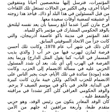
المؤتمرات، فترسل إليها متخصصين أحيانا ومتفوقين
أحيانا أخرى، وفي الكثير من الحالات تستغل تلك اللقاءات
من قبل المسئولين في هذا البلد أو ذاك. فيأخذ هذا زوجته
أو عشيقته لتمضية أوقات سعيدة معها.
فرح مازن كثيرا عندما أبلغ رسميا بأن يعد نفسه ليلتحق
بالوفد الحكومي المشارك في مؤتمر باكو للمياه.
عقد المؤتمر في مدينة باكو عاصمة أذربيجان، والتي
كانت جزأ من الاتحاد السوفيتي السابق.
كان ذلك في شهر آب عام 1978. وكانت تلك أحسن
فرصة لمازن ليهرب فيها من حر آب ( والذي يذيب
المسمار في الباب- كما يقول المثل الدارج) وربما يجد
الفرصة في الهرب إلى أي بلد، بعد أن شدد المسئول
الحزبي عليه في مسألة الانضمام إلى الحزب. وكانت
هذه (مودة) سائدة في تلك الأيام، حيث يجبر الناس على
الانضمام للحزب الحاكم. ولكن خيبة مازن كانت كبيرة
في البداية. فالحر في باكو في موسم الصيف لا يرحم.
والوفد الحكومي العراقي كلن أكثر تشددا في مراقبته
والضغط عليه .
كان الوفد المغادر يتكون من رئيس الوفد، وهو حزبي
متقدم طبعا، وأربعة مرافقين له جلهم من الأمن