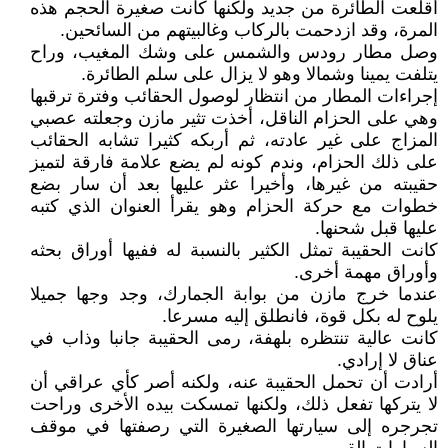
أقلعت الطائرة من جديد ولكنها كانت صغيرة الحجم هذه
المرة، وقد ازدحمت بالركاب وغالبيتهم من السائحين.
وصل مطار رودس والشمس على وشك المغيب، وراح
يتلفت يمينا وشمالا وهو لا يزال على سلم الطائرة.
إجراءات المطار من انتظار لوصول الحقائب وفترة ترقبها
وهي على الحزام الناقل، أخذت تثير مازن وجعلته عصبي
المزاج على غير عادته، ثم أربكه كثيرا تشابه الحقائب
على ذلك الحزام، وندم كونه لم يضع علامة فارقة لتميز
حقيبته من غيرها، وأخيرا عثر عليها بعد أن سار بضع
خطوات مع حركة الحزام وهو يقرأ العنوان الذي كتبه
عليها قبل شحنها.
كانت الحقيبة تمثل الكثير بالنسبة له ففيها أوراق بحثه
وأوراق مهمة أخرى.
عندما خرج مازن من بوابة الجمارك، وجد وجها جميلا
يلوح له بكل قوة، فانطلق إليه مسرعا.
كانت عالية تنتظره بلهفة، رمى الحقيبة جانبا وذاب في
عناق لا إرادي.
أرادت أن تحمل الحقيبة عنه، ولكنه أصر كأي عراقي أن
لا يتركها تفعل ذلك، ولكنها تمسكت بيده الأخرى وراحت
تجرجره إلى سيارتها الصغيرة التي رصفتها في موقف