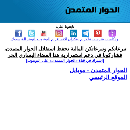
تابعونا على:
بودكاست
بنترست
تيلكرام
لينكدإن
الانستغرام
اليوتيوب
التويتر
الفيسبوك
تبرعاتكم وتبرعاتكن المالية تحفظ استقلال الحوار المتمدن،
فشاركونا في دعم استمرارية هذا الفضاء اليساري الحر
[اشترك في قناة ‫«الحوار المتمدن» على اليوتيوب]
الحوار المتمدن - موبايل
الموقع الرئيسي