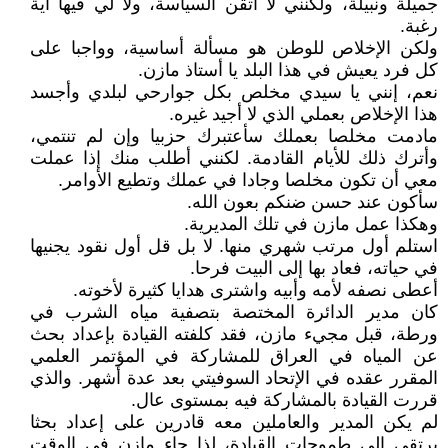
جميلة ونبيلة، ولكنني لا أتقن السياسة، ولا لي فيها أية
رغبة.
ولكن الإخلاص للوطن هو مسألة أساسية، وواجبا على
كل فرد يعيش في هذا البلد يا أستاذ مازن.
نعم، إنني يا سيدي مخلص بكل جوارحي لبلدي وأجسد
هذا الإخلاص بعملي الذي لا أجيد غيره.
مادمت مخلصا بعملك سأعتبرك حزبيا وإن لم تنتمي،
وأترك ذلك للأيام القادمة. لكنني أطلب منك إذا عملت
معي أن تكون مخلصا وجادا في عملك وتطيع الأوامر.
سأكون عند حسن ضنكم بعون الله.
وهكذا عمل مازن في تلك المديرية.
استلم أول مرتب شهري منها. لا بل قل أول نقود يجنيها
في حياته، فعاد بها إلى البيت فرحا.
أعطى نصفه لأمه وأبيه واشترى هدايا كثيرة لأخوته.
كان مدير الدائرة المختصة بتصفية مياه الشرب في
ورطة، قبل مجيء مازن، فقد كلفته القيادة بإعداد بحث
عن المياه في العراق للمشاركة في المؤتمر العلمي
المقرر عقده في الإتحاد السوفيتي بعد عدة أشهر. والذي
قررت القيادة بالمشاركة فيه بمستوى عال.
لم يكن المدير والعاملين معه قادرين على إعداد بحثا
يرتقي إلى طموحات القيادة، لذا جاء مازن في الوقت