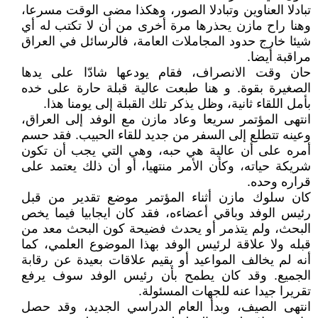
تبادلا العناوين وتبادلا الصور، وهكذا مضى الوقت مسرعا،
وهنا راح مازن يحذرها مرة أخرى من أن لا تكتب له أي
شيئا خارج حدود المجاملات العامة، فالرسائل في العراق
مراقبة أيضا.
حان وقت الانصراف، فقام يودعها شادّا على يدها
الصغيرة بقوة. و هنا طبعت عالية قبلة حارة على خده
بأمل اللقاء ثانية، وظل يذكر تلك القبلة إلى يومنا هذا.
انتهى المؤتمر سريعا وعاد مازن مع الوفد إلى العراق،
وعينه تتطلع إلى السفر من جديد للقاء الحبيب. فقد حسم
أمره على أن عالية هي حبه، وهي التي يجب أن تكون
شريكة حياته، وكأن الأمر منتهيا، أو أن ذلك يعتمد على
قراره وحده.
كان سلوك مازن أثناء المؤتمر موضع تقدير من قبل
رئيس الوفد وباقي أعضاءه، فقد كان ايجابيا فيما يخص
البحث، ولم يتذمر أو يحدث فضيحة كون البحث معد من
قبله ولا علاقة لرئيس الوفد بهذا الموضوع العلمي، كما
أنه لم يخالف المواعيد أو يقيم علاقات بعيدة عن رقابة
الجميع. وقد كان يطمح بأن رئيس الوفد سوف يرفع
تقريرا جيدا عنه للجهات المسئولة.
انتهى الصيف، وبدأ العام الدراسي الجديد، وقد حصل