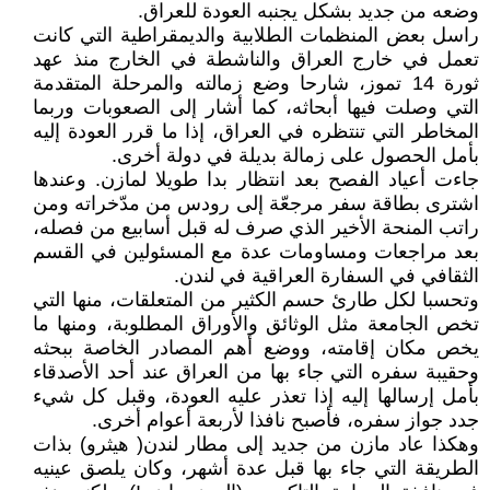
وضعه من جديد بشكل يجنبه العودة للعراق.
راسل بعض المنظمات الطلابية والديمقراطية التي كانت
تعمل في خارج العراق والناشطة في الخارج منذ عهد
ثورة 14 تموز، شارحا وضع زمالته والمرحلة المتقدمة
التي وصلت فيها أبحاثه، كما أشار إلى الصعوبات وربما
المخاطر التي تنتظره في العراق، إذا ما قرر العودة إليه
بأمل الحصول على زمالة بديلة في دولة أخرى.
جاءت أعياد الفصح بعد انتظار بدا طويلا لمازن. وعندها
اشترى بطاقة سفر مرجعّة إلى رودس من مدّخراته ومن
راتب المنحة الأخير الذي صرف له قبل أسابيع من فصله،
بعد مراجعات ومساومات عدة مع المسئولين في القسم
الثقافي في السفارة العراقية في لندن.
وتحسبا لكل طارئ حسم الكثير من المتعلقات، منها التي
تخص الجامعة مثل الوثائق والأوراق المطلوبة، ومنها ما
يخص مكان إقامته، ووضع أهم المصادر الخاصة ببحثه
وحقيبة سفره التي جاء بها من العراق عند أحد الأصدقاء
بأمل إرسالها إليه إذا تعذر عليه العودة، وقبل كل شيء
جدد جواز سفره، فأصبح نافذا لأربعة أعوام أخرى.
وهكذا عاد مازن من جديد إلى مطار لندن( هيثرو) بذات
الطريقة التي جاء بها قبل عدة أشهر، وكان يلصق عينيه