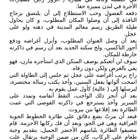
الأجرة في لندن مميزة حقا.
دفعه الفضول وحب الاستطلاع إلى أن يلتصق بزجاج
النافذة إلى أن وصلوا المكان المطلوب، و كان يحاول
طيلة الطريق رسم معالم المدينة في ذهنه ولو على
عجل.
بعد أن وصل العنوان المطلوب، وأنزل أغراضه ودفع
أجور التاكسي، ولج سكنه الجديد بعد أن رسم في ذاكرته
خارطة للمكان.
سوف لن أتعبكم بوصف السكن الذي استأجره مازن، فهو
يفي بالغرض ولكن دون رفاه.
راح يرتب أغراضه على عجل ثم جلس إلى الطاولة التي
انمحت ألوانها بفعل السنين، وأخذ يكتب رسالة مختصرة،
ليرسلها إلى ( عالية) كأول عمل يقوم به.
بعد أن أنجز ذلك الواجب، التقط أنفاسه وتمدد على
السرير وأخذ يسترجع في ذاكرته الفوضى التي عمت
الطائرة بعد إقلاعها من بيروت.
فبعد أن مرتّ بضع دقائق على طائرة الخطوط الجوية
العراقية وهي في الجو، وبعد أن فك ركابها الأحزمة. قام
مضيفوا الطائرة بلباسهم الأخضر الجميل، بتقديم وجبة
طعام على الركاب، كان من ضمن الوجبة برتقال علت