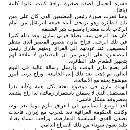
قشره الجميل لصقه صغيرة براقة كتبت عليها كلمة
(يافا).
وهنا قفزت صورة رئيس المضيفين الذي كان على متن
تلك الطائرة وهو يرتجف أثناء جمعه البرتقال من أمام
الركاب بأدب معتذرا بأسلوب يثير الشفقة.
كان هذا الرجل يمت بصلة قربى بمازن. وقد دلله كثيرا
في تلك الرحلة. فراح مازن يتصور المصير الذي ينتظر
المضيفين عند عودتهم إلى العراق ومنهم طارق رئيس
المضيفين، على الرغم من أن المضيفين لا علاقة لهم
بتجهيز الطعام على الطائرة.
لم يضع مازن الوقت وأرسل رسالة عالية في اليوم
التالي، ثم ذهب بعد ذلك إلى الجامعة، وراح يرتب أمور
موضوع بحثه مع الأساتذة.
انهمك مازن في موضوع بحثه بكل همة وكأنه يقرأ
المستقبل الذي لا يطمئن باستمرار زمالته، لذا راح يقتصد
بمصروفه بشكل قاسي.
أخذ الوضع السياسي في العراق يتأزم يوما بعد يوم،
وكانت الحكومة العراقية تعد للحرب مع إيران، فأخذت
تصفي القوى السياسية المعارضة، وراحت سماء بغداد
تتلبد بغيوم سوداء من ذلك الصراع الدامي.