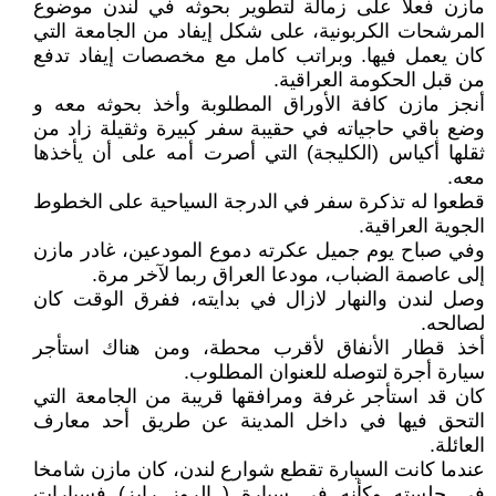
مازن فعلا على زمالة لتطوير بحوثه في لندن موضوع
المرشحات الكربونية، على شكل إيفاد من الجامعة التي
كان يعمل فيها. وبراتب كامل مع مخصصات إيفاد تدفع
من قبل الحكومة العراقية.
أنجز مازن كافة الأوراق المطلوبة وأخذ بحوثه معه و
وضع باقي حاجياته في حقيبة سفر كبيرة وثقيلة زاد من
ثقلها أكياس (الكليجة) التي أصرت أمه على أن يأخذها
معه.
قطعوا له تذكرة سفر في الدرجة السياحية على الخطوط
الجوية العراقية.
وفي صباح يوم جميل عكرته دموع المودعين، غادر مازن
إلى عاصمة الضباب، مودعا العراق ربما لآخر مرة.
وصل لندن والنهار لازال في بدايته، ففرق الوقت كان
لصالحه.
أخذ قطار الأنفاق لأقرب محطة، ومن هناك استأجر
سيارة أجرة لتوصله للعنوان المطلوب.
كان قد استأجر غرفة ومرافقها قريبة من الجامعة التي
التحق فيها في داخل المدينة عن طريق أحد معارف
العائلة.
عندما كانت السيارة تقطع شوارع لندن، كان مازن شامخا
في جلسته وكأنه في سيارة ( الروز رايز) فسيارات