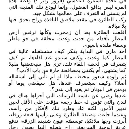
في نافذة السيارة التاكسي (الروز رايز !) ولكنه هذه
المرة ليس بدافع الفضول، وإنما ليودع تلك المدينة التي
لم يتسنى له التعرف على معالمها بشكل جيد.
ركب الطائرة في مقعد ملاصق للنافذة وراح يحدق فيها
بلا مبالاة.
أقلعت الطائرة بعد أن زمجرت وكأنها ترفس أرض
المطار بأقدام من حديد، وغدت محلقة في جو ماطر
وسماء ملبدة بالغيوم.
أخذ مازن في البداية يفكر كيف ستستقبله عالية في
المطار كما وعدت، وكيف ستبدو عند لقاءها، ثم كيف
يتصرف في لحظة اللقاء تلك، ترى هل سيحتضنها مقبلا
كما يشتهي، أم يكتفي بمصافحة حارة من باب الأدب؟
ثم راوده شعور محبط، ماذا لو لم تأتي إلى استقباله
أصلا؟ وكيف سيتصرف عندها، هل سيقضي يوما أو
يومين في اليونان ثم يعود إلى لندن؟.
عندها رضي عن نفسه للترتيبات التي أجراها هناك في
لندن والتي تؤمن له خط رجعة مؤقت على الأقل لحين
تدبير الأمور. لكنه عاد وطرد تلك الأفكار من رأسه،
وعندما جاءت مضيفة الطائرة وعلى رأسها قبعة زرقاء،
أبرزت وجها ملائكيا، توسطته عيون شديدة الزرقة، تدفع
عربة الوجبة السريعة، راح يتطلع إليها بعيون رجل