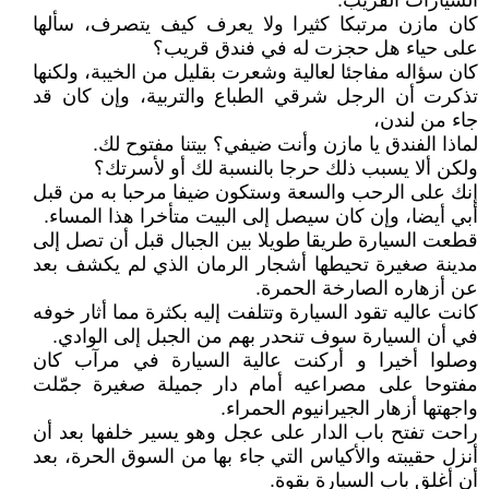
السيارات القريب.
كان مازن مرتبكا كثيرا ولا يعرف كيف يتصرف، سألها
على حياء هل حجزت له في فندق قريب؟
كان سؤاله مفاجئا لعالية وشعرت بقليل من الخيبة، ولكنها
تذكرت أن الرجل شرقي الطباع والتربية، وإن كان قد
جاء من لندن،
لماذا الفندق يا مازن وأنت ضيفي؟ بيتنا مفتوح لك.
ولكن ألا يسبب ذلك حرجا بالنسبة لك أو لأسرتك؟
إنك على الرحب والسعة وستكون ضيفا مرحبا به من قبل
أبي أيضا، وإن كان سيصل إلى البيت متأخرا هذا المساء.
قطعت السيارة طريقا طويلا بين الجبال قبل أن تصل إلى
مدينة صغيرة تحيطها أشجار الرمان الذي لم يكشف بعد
عن أزهاره الصارخة الحمرة.
كانت عاليه تقود السيارة وتتلفت إليه بكثرة مما أثار خوفه
في أن السيارة سوف تنحدر بهم من الجبل إلى الوادي.
وصلوا أخيرا و أركنت عالية السيارة في مرآب كان
مفتوحا على مصراعيه أمام دار جميلة صغيرة جمّلت
واجهتها أزهار الجيرانيوم الحمراء.
راحت تفتح باب الدار على عجل وهو يسير خلفها بعد أن
أنزل حقيبته والأكياس التي جاء بها من السوق الحرة، بعد
أن أغلق باب السيارة بقوة.