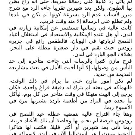
لم يأتي رد عالية على رسالة سريعا، حتى أنه راح يظن
بها الظنون، ولكن بعد شهرين تقريبا جاءه الرد مع شرح
مبرر لأسباب عدم الرد بسرعة كونها لم تكن في بلدها
ولم تطلع على الرسالة إلا منذ وقت قريب.
كانت عالية في رسالتها تستفسر عن إمكانية زيارته في
لندن، أو هل عنده الإمكانية والاستعداد في استغلال أعياد
الفصح لزيارتها في اليونان. فالطقس رائع في جزيرة
رودس حيث تقيم في دار صغيرة مطلة على البحر،
بخلاف الجو البارد في لندن.
فرح مازن كثيرا بالرسالة التي جاءت متأخرة إلى حد
اليأس من وصولها، إلا أنها أحيت الأمل في بعث مشاريعه
القديمة من جديد.
لم تكن أمور مازن على ما يرام في ذلك الوقت،
فانهماكه في بحثه لم يترك له دقيقة فراغ واحدة، فكان
يرجع إلى البيت منهكا في وقت متأخر من كل يوم، ليأكل
ما يجده في البراد من أطعمة باردة يشتريها مرة في
الأسبوع ربما.
وهنا جاء اقتراح عالية بتمضية عطلة عيد الفصح في
رودوس فرصة لم يحلم بها وخاصة أن تلك الأعياد قريبة،
ربما تأتي بعد شهرين أو أكثر قليلا. فكتب لها شاكرا
الدعوة ومعتذرا عن استقبالها الآن في لندن لانهماكه في