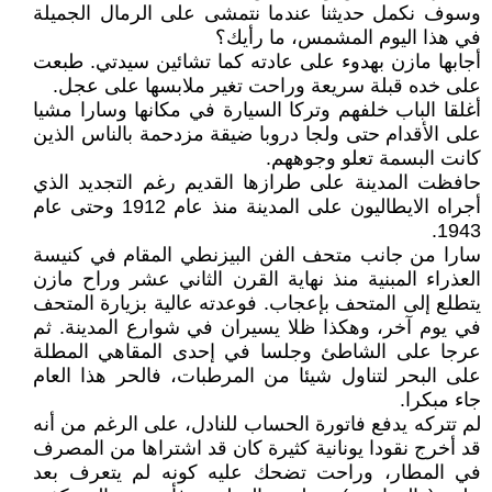
وسوف نكمل حديثنا عندما نتمشى على الرمال الجميلة
في هذا اليوم المشمس، ما رأيك؟
أجابها مازن بهدوء على عادته كما تشائين سيدتي. طبعت
على خده قبلة سريعة وراحت تغير ملابسها على عجل.
أغلقا الباب خلفهم وتركا السيارة في مكانها وسارا مشيا
على الأقدام حتى ولجا دروبا ضيقة مزدحمة بالناس الذين
كانت البسمة تعلو وجوههم.
حافظت المدينة على طرازها القديم رغم التجديد الذي
أجراه الايطاليون على المدينة منذ عام 1912 وحتى عام
1943.
سارا من جانب متحف الفن البيزنطي المقام في كنيسة
العذراء المبنية منذ نهاية القرن الثاني عشر وراح مازن
يتطلع إلى المتحف بإعجاب. فوعدته عالية بزيارة المتحف
في يوم آخر، وهكذا ظلا يسيران في شوارع المدينة. ثم
عرجا على الشاطئ وجلسا في إحدى المقاهي المطلة
على البحر لتناول شيئا من المرطبات، فالحر هذا العام
جاء مبكرا.
لم تتركه يدفع فاتورة الحساب للنادل، على الرغم من أنه
قد أخرج نقودا يونانية كثيرة كان قد اشتراها من المصرف
في المطار، وراحت تضحك عليه كونه لم يتعرف بعد