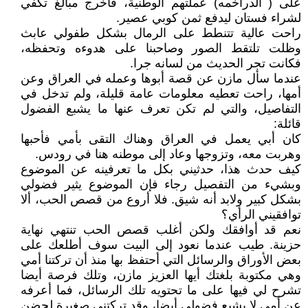
على ( الدراخمه) عملتهم الوطنية، فأخرج مبالغ تكفي
لشراء فستان ليدفع ثمن كوبي عصير.
راحت عالية تتنطط على الرمال بشكل طفولي عابث
وظلت تلتقط الصور وصاحبنا على هدوءه وتحفظه،
فكانت تجر الحديث من لسانه جرا.
عندما سأل مازن عن قصة أبوها وعمله في العراق وعن
أمها، راحت تعطيه معلومات عامة قليلة، ولم تدخل في
التفاصيل، والتي لم تكن تعرف عنها ما يشبع الفضول
قائلة:
كان أبي يعمل في العراق وهناك التقى بأمي فأحبها
وهربت معه، وتزوجها وعاد إلى موطنه هنا في رودس.
كيف حدث هذا، حدثيني بكل ما تعرفينه عن الموضوع
وبشيء من التفصيل رجاء فإن الموضوع يثير فضولي
بشكل كبير ولابد أنه شيق. فلا أروع من قصص الحب، ألا
توافقيني الرأي؟
نعم قد أوافقك ولكن أغلب قصص الحب تنتهي نهاية
حزينة. طيب عندما نعود إلى البيت سوف أطلعك على
بعض الأوراق والرسائل التي أحتفظ بها منذ أن تركتنا أمي
وهي مكتوبة بلغتك أيها العزيز مازن، وتلك فرصة أيضا
تشرح لي فيها على ما تحتويه تلك الرسائل، فما أعرفه
عن أمي لا يشبع فضولي أيضا، وقد تركتني صغيرة لحضن