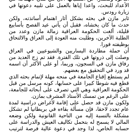
الأعداد للبحث، واعدا إياها بالعمل على تلبيه دعوتها في
زيارة رودس.
ثابر مازن في بحثه بشكل أثار اهتمام أساتذته، ولكن
حدث ما كان يخشاه، فقبل أن يأتي عيد الفصح بأسابيع
قليلة، ألغت الحكومة العراقية زمالة مازن وعدد من
الطلبة الآخرين، وطلبت منه العودة إلى العراق والالتحاق
بوظيفته فورا.
أن حملة مطاردة اليساريين والشيوعيين في العراق
وصلت إلى ذروتها في تلك الفترة. فقد تم زج العديد من
رفاق مازن في السجون، وربما، أو على الأكثر أن اسمه
قد ورد في التحقيق مع بعضهم.
لم يستطع إقناع الجامعة في منحه مهلة لإتمام بحثه الذي
قطع فيه شوطا كبيرا على حسابها، كونه مرسل من قبل
الحكومة العراقية وهي التي تصرف على أبحاثه للجامعة،
على الرغم من تمسك الأستاذ المشرف بمازن.
ولكون مازن قد حصل على إقامة لأغراض دراسية لمدة
عام تجدد لاحقا، فإن مسألة بقاءه في بريطانيا لم تشكل
مشكلة بالنسبة إليه من الناحية القانونية ولكن وضعه
المالي لا يسمح له بتحمل تكاليف العيش والدراسة على
حسابه الخاص، لذا وجد في دعوة عالية فرصة لترتيب