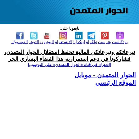
تابعونا على:
بودكاست
بنترست
تيلكرام
لينكدإن
الانستغرام
اليوتيوب
التويتر
الفيسبوك
تبرعاتكم وتبرعاتكن المالية تحفظ استقلال الحوار المتمدن،
فشاركونا في دعم استمرارية هذا الفضاء اليساري الحر
[اشترك في قناة ‫«الحوار المتمدن» على اليوتيوب]
الحوار المتمدن - موبايل
الموقع الرئيسي