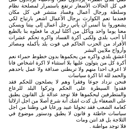
في كل الحالات الأسعار ترتفع باستمرار لمصلحة نظام
وسلطة ورجال أعمال وفساد منتشر في كل مكان
فعندما تعم الكوارث برجال الأعمال اشعر بارتياح لكي
يشعوروا بنا أتمنى أن يأتي رجل أعمال إلى بيتنا ويسكن
معنا يوما واحد ويأكل من أكلنا ليرى ما فعلوه بنا بالطبع
أنا أحب بلدي ولكنى أكرة الفساد واكره تحكم عشرات
الأفراد من الحزب الحاكم في قوت بلد بأكمله ومصائر
وأرواح ملايين البشر
اعشق بلدي واكره من يحكموها بدون خطوط حمراء نعم
أكرة كل من يتولون عليها بلا استثناء لا اكرة اشخاص فانا
لا اعرف احدا منهم ولا تربطنى صدافة ولا عمل باحدهم
والحمد لله انا اكرة سياسات
فنحن نزداد جوعا وفقرا وهم لا يصلحون للحكم فقد
فقدوا السيطرة على الحكم وتركوا البلد للرعاع
والمتطرفين ليحكموها فلا توجد عدالة بل القانون يطبق
على الضعفاء بل كدت اشك أنة شرع أصلا من اجل ازلالنا
كعامة الشعب فقد تحولنا عبيد ورعايا في وطننا من اجل
سياسات خاطئة و قانون لا يطبق ودستور موضوع في
الثلاجة بل قد انتن ومات
فلا توجد مواطنة .