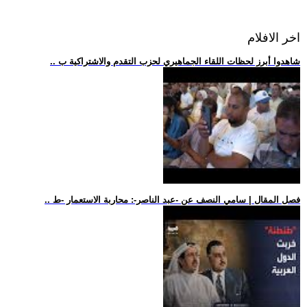
اخر الافلام
.. شاهدوا أبرز لحظات اللقاء الجماهيري لحزب التقدم والاشتراكية ب
.. فصل المقال | سامي النصف عن -عبد الناصر-: محاربة الاستعمار -ط