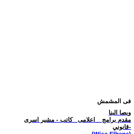
فى المشمش
ويصا البنا
مقدم برامج _ اعلامى _كاتب - مشير اسرى
-قانوني
(Wisa Elbana)