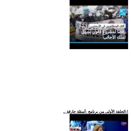
.. الحلقة الأولى من برنامج -أسئلة حارقة-!