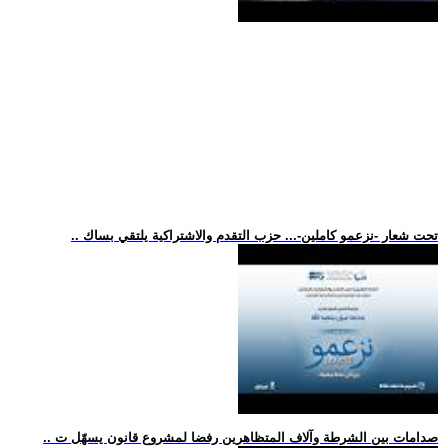
.. تحت شعار -نزعمو كاملين-... حزب التقدم والاشتراكية يلتقي بساك
.. صدامات بين الشرطة وآلاف المتظاهرين رفضا لمشروع قانون يسهّل ت