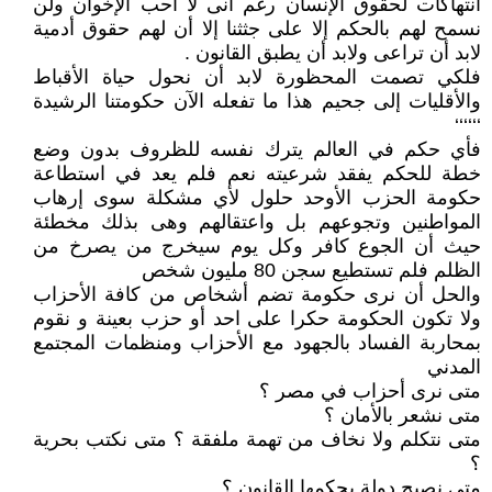
انتهاكات لحقوق الإنسان رغم أنى لا أحب الإخوان ولن
نسمح لهم بالحكم إلا على جثثنا إلا أن لهم حقوق أدمية
لابد أن تراعى ولابد أن يطبق القانون .
فلكي تصمت المحظورة لابد أن نحول حياة الأقباط
والأقليات إلى جحيم هذا ما تفعله الآن حكومتنا الرشيدة
‘‘‘‘‘‘
فأي حكم في العالم يترك نفسه للظروف بدون وضع
خطة للحكم يفقد شرعيته نعم فلم يعد في استطاعة
حكومة الحزب الأوحد حلول لأي مشكلة سوى إرهاب
المواطنين وتجوعهم بل واعتقالهم وهى بذلك مخطئة
حيث أن الجوع كافر وكل يوم سيخرج من يصرخ من
الظلم فلم تستطيع سجن 80 مليون شخص
والحل أن نرى حكومة تضم أشخاص من كافة الأحزاب
ولا تكون الحكومة حكرا على احد أو حزب بعينة و نقوم
بمحاربة الفساد بالجهود مع الأحزاب ومنظمات المجتمع
المدني
متى نرى أحزاب في مصر ؟
متى نشعر بالأمان ؟
متى نتكلم ولا نخاف من تهمة ملفقة ؟ متى نكتب بحرية
؟
متى نصبح دولة يحكمها القانون ؟