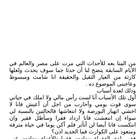
من المتا بعه للأحداث التي مرت على مصر والعالم في
الأيام السابقة يتضح لنا أن حدثا جما سوف يحدث ولعلها
كارثة من العيار الثقيل والحقيقة انا شامت ومبسوط
وعاجبنى الموضوع ده .
وذلك لعدة أسباب
أول تلك الأسباب أنا لست رأس مالي ولا املك في حياتي
سوى قوت يومي وأحارب من اجل أن أعيش فانا لا
اخشي انهيار البورصة ولا انتعاشها فالحالتين بالنسبة لي
سواء إن انتعشت فانا ازداد فقرا وسأظل فقير وان
انتكست فانا أيضا لن أتأثر فلم أكن يوما في حياة مترفة
ومتعود على الكوارث فما الجديد اذن؟
ففي بلدي الفقراء يزدادون فقرا والأغنياء يزدادون غنى