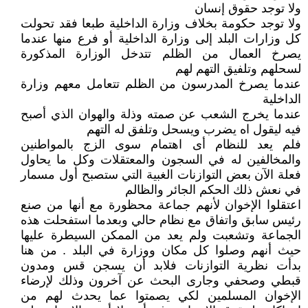
ولا توجد حقوق إنسان
ولا توجد حكومة بخلاف وزارة الداخلية طبعا فقد تحولت
كل وزارات البلد إلى وزارة الداخلية أو فرع منها عندما
يصرخ العمال من الظلم تتدخل الوزارة المذكورة
لسحلهم وتلفيق التهم لهم
عندما يصرخ المدرسون من الظلم تتعامل معهم وزارة
الداخلية
عندما يخرج الشعب عن صمته وذلة والهوان الذي أصبح
فيه ليقول اه يضرب ويسحل وتلفق له التهم
فلم يعد للنظام أى اهتمام سوى الزج بالمواطنين
والمخالفين له في السجون والمعتقلات وكل ما يحاول
فعلة الآن بعض التوازنات الغبية التي ستصبح أول مسمار
في نعش ذلك الحكم الجائر والظالم
اعتقلوا الإخوان لأنهم جماعة محظورة مع أنها من صنع
رئيس سابق واتفاق مع نظام حالي وبعدما استفحلت هذه
الجماعة وتشعبت ولم يعد من الممكن السيطرة عليها
حيث أنهم وصلوا كل مكان ووزارة في البلد . من هنا
بدأت نظرية التوازنات فلابد أن يسجن قس ومدون
قبطي وصحفي وجارى البحث عن آخرون وذلك لإرضاء
الإخوان المسلمين لكي يصمتوا عما يحدث لهم من