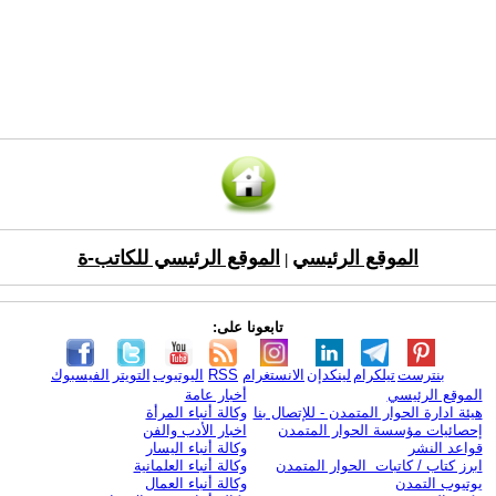
الموقع الرئيسي
الموقع الرئيسي للكاتب-ة
|
تابعونا على:
بنترست
تيلكرام
لينكدإن
الانستغرام
RSS
اليوتيوب
التويتر
الفيسبوك
الموقع الرئيسي
أخبار عامة
هيئة ادارة الحوار المتمدن - للإتصال بنا
وكالة أنباء المرأة
إحصائيات مؤسسة الحوار المتمدن
اخبار الأدب والفن
قواعد النشر
وكالة أنباء اليسار
ابرز كتاب / كاتبات الحوار المتمدن
وكالة أنباء العلمانية
يوتيوب التمدن
وكالة أنباء العمال